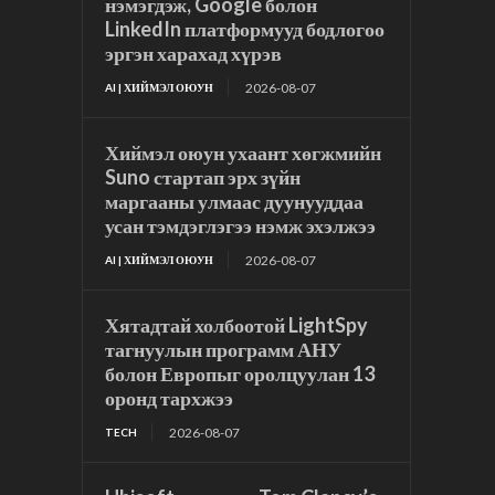
нэмэгдэж, Google болон
LinkedIn платформууд бодлогоо
эргэн харахад хүрэв
2026-08-07
AI | ХИЙМЭЛ ОЮУН
Хиймэл оюун ухаант хөгжмийн
Suno стартап эрх зүйн
маргааны улмаас дуунууддаа
усан тэмдэглэгээ нэмж эхэлжээ
2026-08-07
AI | ХИЙМЭЛ ОЮУН
Хятадтай холбоотой LightSpy
тагнуулын программ АНУ
болон Европыг оролцуулан 13
оронд тархжээ
2026-08-07
TECH