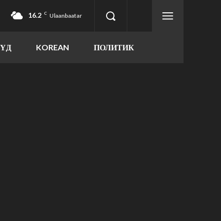
16.2
C
Ulaanbaatar
ҮҮД
KOREAN
ПОЛИТИК