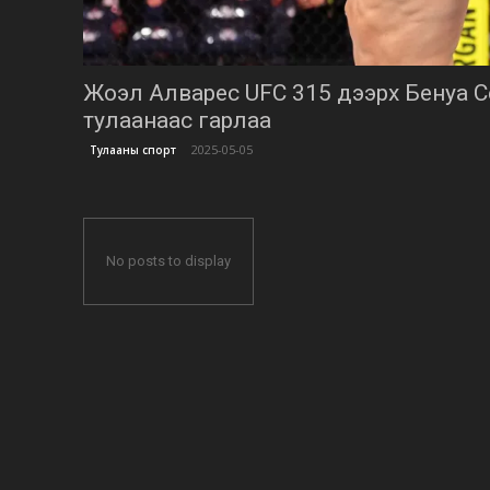
Жоэл Алварес UFC 315 дээрх Бенуа С
тулаанаас гарлаа
2025-05-05
Тулааны спорт
No posts to display