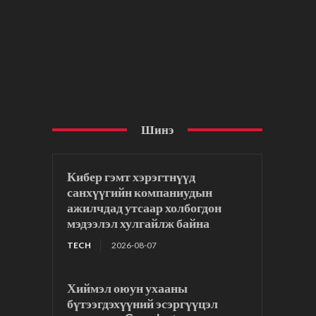
Шинэ
Кибер гэмт хэрэгтнүүд
санхүүгийн компаниудын
ажилчдад утсаар холбогдон
мэдээлэл хулгайлж байна
TECH
2026-08-07
Хиймэл оюун ухааны
бүтээгдэхүүний эсэргүүцэл