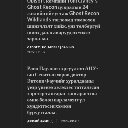
Ubisoft компани Tom Clancy’s
Ghost Recon цувралын 24
жилийн ойг угтаж Ghost Recon
Wildlands тоглоомд томоохон
шинэчлэлт хийж, үнэ төлбөргүй
шинэ даалгаварууд нэмэхээ
зарлалаа
GADGET | PC | MOBILE | GAMING
2026-08-07
Ранд Паулын тэргүүлсэн АНУ-
ын Сенатын хороо доктор
Энтони Фаучийг хуралдааны
үеэр үнэнээ хэлэхээс татгалзсан
хэргээр тангараг тангарагтны
өмнө болон парламент үл
хүндэтгэсэн хэмээн
буруутгалаа.
2026-08-07
ДЭЛХИЙ ДАХИНД