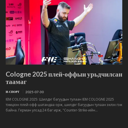
Cologne 2025 плей-оффын урьдчилсан
таамаг
2025-07-30
И-СПОРТ
IEM COLOGNE 2025: Шилдэг багуудын тулаан IEM COLOGNE 2025
тэмцээн плей-офф шатандаа орж, шилдэг багуудын тулаан эхлэх гэж
байна. Герман улсад 24 баг ирж, "Counter-Strike-ийн...