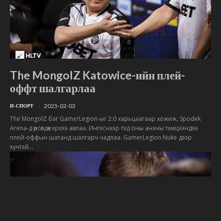
The MongolZ Katowice-ийн плей-
оффт шалгарлаа
2025-02-03
И-СПОРТ
The MongolZ баг GamerLegion-ыг 2:0 харьцаагаар хожиж, Spodek
Arena-д өрсөлдөх эрхээ авлаа. Ингэснээр тэд оны анхны тэмцээндээ
плей-оффын шатанд шалгарч чадлаа. GamerLegion Nuke дээр
хүчтэй...