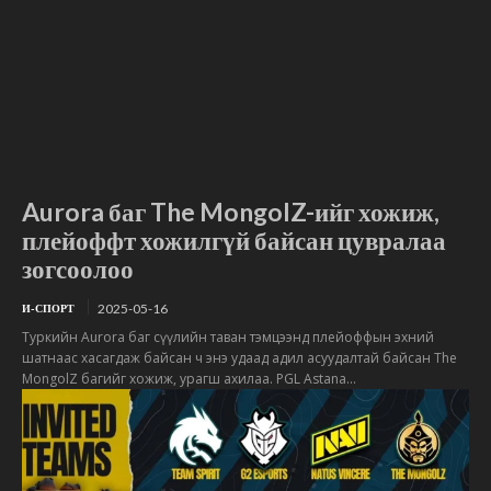
Aurora баг The MongolZ-ийг хожиж,
плейоффт хожилгүй байсан цувралаа
зогсоолоо
2025-05-16
И-СПОРТ
Туркийн Aurora баг сүүлийн таван тэмцээнд плейоффын эхний
шатнаас хасагдаж байсан ч энэ удаад адил асуудалтай байсан The
MongolZ багийг хожиж, урагш ахилаа. PGL Astana...