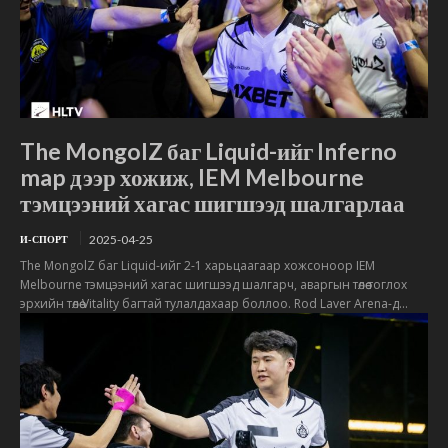
The MongolZ баг Liquid-ийг Inferno
map дээр хожиж, IEM Melbourne
тэмцээний хагас шигшээд шалгарлаа
2025-04-25
И-СПОРТ
The MongolZ баг Liquid-ийг 2-1 харьцаагаар хожсоноор IEM
Melbourne тэмцээний хагас шигшээд шалгарч, аваргын төлөө тоглох
эрхийн төлөө Vitality багтай тулалдахаар боллоо. Rod Laver Arena-д...