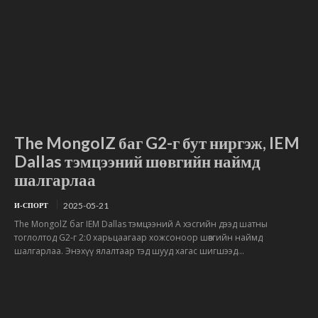
The MongolZ баг G2-г бут ниргэж, IEM
Dallas тэмцээний шөвгийн наймд
шалгарлаа
2025-05-21
И-СПОРТ
The MongolZ баг IEM Dallas тэмцээний А хэсгийн дээд шатны
тоглолтод G2-г 2:0 харьцаагаар хожсоноор шөвгийн наймд
шалгарлаа. Энэхүү ялалтаар тэд шууд хагас шигшээд...