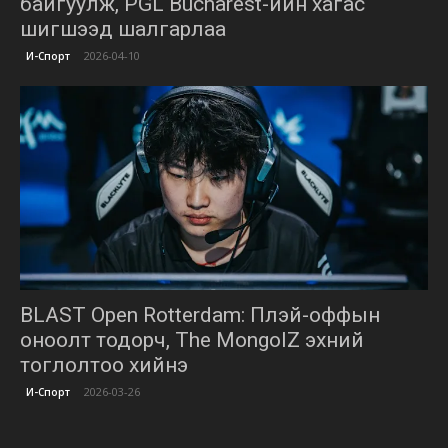
байгуулж, PGL Bucharest-ийн хагас
шигшээд шалгарлаа
2026-04-10
И-Спорт
BLAST Open Rotterdam: Плэй-оффын
оноолт тодорч, The MongolZ эхний
тоглолтоо хийнэ
2026-03-26
И-Спорт