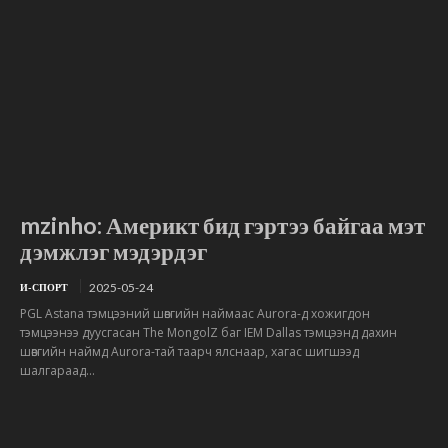
mzinho: Америкт бид гэртээ байгаа мэт
дэмжлэг мэдэрдэг
2025-05-24
И-СПОРТ
PGL Astana тэмцээний шөвгийн наймаас Aurora-д хожигдон
тэмцээнээ дуусгасан The MongolZ баг IEM Dallas тэмцээнд дахин
шөвгийн наймд Aurora-тай таарч ялснаар, хагас шигшээд
шалгараад...