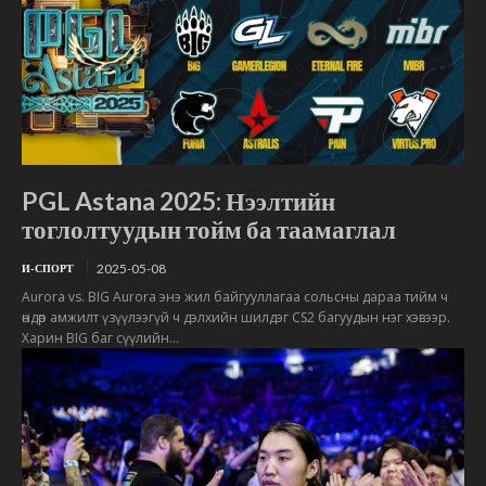
PGL Astana 2025: Нээлтийн
тоглолтуудын тойм ба таамаглал
2025-05-08
И-СПОРТ
Aurora vs. BIG Aurora энэ жил байгууллагаа сольсны дараа тийм ч
өндөр амжилт үзүүлээгүй ч дэлхийн шилдэг CS2 багуудын нэг хэвээр.
Харин BIG баг сүүлийн...