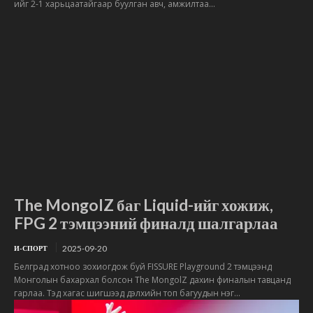
ийг 2-1 харьцаатайгаар буулган авч, амжилтаа...
The MongolZ баг Liquid-ийг хожиж,
FPG 2 тэмцээний финалд шалгарлаа
2025-09-20
И-СПОРТ
Белград хотноо зохиогдож буй FISSURE Playground 2 тэмцээнд
Монголын бахархал болсон The MongolZ дахин финалын тавцанд
гарлаа. Тэд хагас шигшээд дэлхийн топ багуудын нэг...