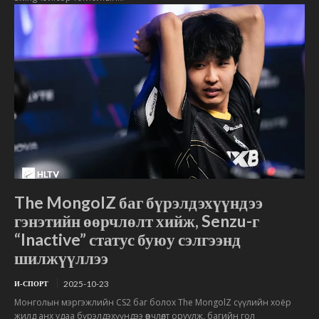
The MongolZ баг бүрэлдэхүүндээ
гэнэтийн өөрчлөлт хийж, Senzu-г
“Inactive” статус буюу сэлгээнд
шилжүүллээ
2025-10-23
И-СПОРТ
Монголын мэргэжлийн CS2 баг болох The MongolZ сүүлийн хоёр
жилд анх удаа бүрэлдэхүүндээ өөрчлөлт оруулж, багийн гол