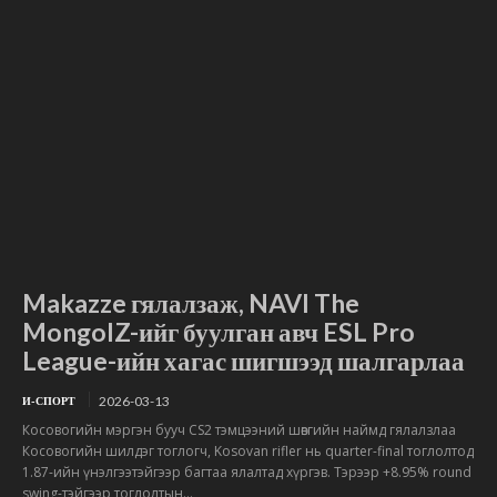
Makazze гялалзаж, NAVI The
MongolZ-ийг буулган авч ESL Pro
League-ийн хагас шигшээд шалгарлаа
2026-03-13
И-СПОРТ
Косовогийн мэргэн бууч CS2 тэмцээний шөвгийн наймд гялалзлаа
Косовогийн шилдэг тоглогч, Kosovan rifler нь quarter-final тоглолтод
1.87-ийн үнэлгээтэйгээр багтаа ялалтад хүргэв. Тэрээр +8.95% round
swing-тэйгээр тоглолтын...