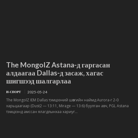
The MongolZ Astana-д гаргасан
алдаагаа Dallas-д засаж, хагас
шигшээд шалгарлаа
2025-05-24
И-СПОРТ
The MongolZ IEM Dallas тэмцээний шөвгийн наймд Aurora-г 2-0
харьцаагаар (Dust2 — 13:11, Mirage — 13:6) буулган авч, PGL Astana
тэмцээнд амссан ялагдлынхаа хариуг...