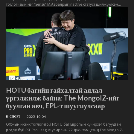
тоглогчдын нэг “Senzu” М.Азбаярыг inactive статуст шилжүүлсэн...
HOTU багийн гайхалтай аялал
үргэлжилж байна: The MongolZ-ийг
буулган авч, EPL-т шуугиулсаар
2025-10-04
И-СПОРТ
ОХУ-ын ихэнх тоглогчтой HOTU баг Европын хүчирхэг багуудтай
өрсөлдөж буй ESL Pro League улирлын 22 дахь тэмцээнд The MongolZ-