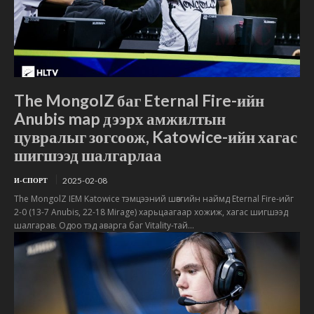
The MongolZ баг Eternal Fire-ийн
Anubis map дээрх амжилтын
цувралыг зогсоож, Katowice-ийн хагас
шигшээд шалгарлаа
2025-02-08
И-СПОРТ
The MongolZ IEM Katowice тэмцээний шөвгийн наймд Eternal Fire-ийг
2-0 (13-7 Anubis, 22-18 Mirage) харьцаагаар хожиж, хагас шигшээд
шалгарав. Одоо тэд аварга баг Vitality-тай...