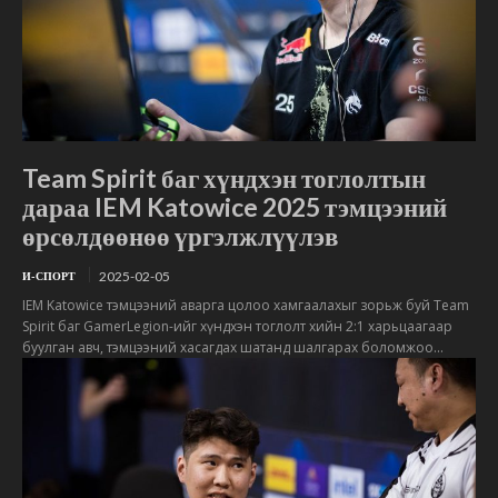
Team Spirit баг хүндхэн тоглолтын
дараа IEM Katowice 2025 тэмцээний
өрсөлдөөнөө үргэлжлүүлэв
2025-02-05
И-СПОРТ
IEM Katowice тэмцээний аварга цолоо хамгаалахыг зорьж буй Team
Spirit баг GamerLegion-ийг хүндхэн тоглолт хийн 2:1 харьцаагаар
буулган авч, тэмцээний хасагдах шатанд шалгарах боломжоо...