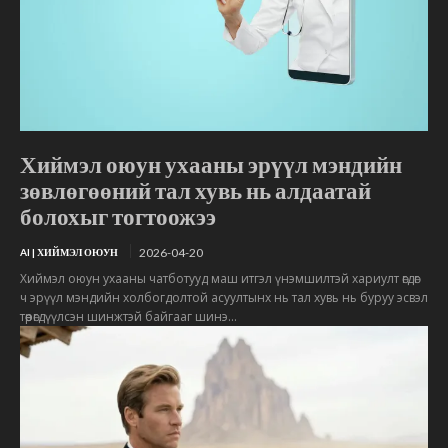
Хиймэл оюун ухааны эрүүл мэндийн
зөвлөгөөний тал хувь нь алдаатай
болохыг тогтоожээ
2026-04-20
AI | ХИЙМЭЛ ОЮУН
Хиймэл оюун ухааны чатботууд маш итгэл үнэмшилтэй хариулт өгдөг
ч эрүүл мэндийн холбогдолтой асуултынх нь тал хувь нь буруу эсвэл
төөрөгдүүлсэн шинжтэй байгааг шинэ...