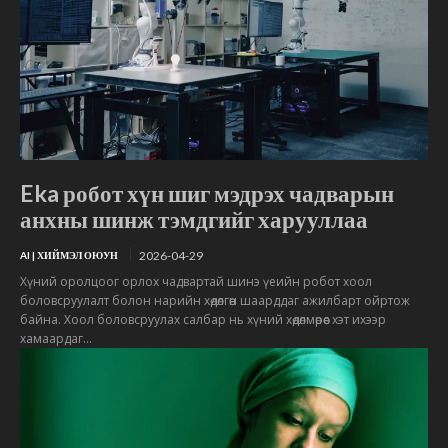
Eka робот хүн шиг мэдрэх чадварын
анхны шинж тэмдгийг харууллаа
2026-04-29
AI | ХИЙМЭЛ ОЮУН
Хүний оролцоог орлох чадвартай шинэ үеийн робот хоол
боловсруулалт болон нарийн хөдөлгөөн шаарддаг ажилбарт ойртож
байна. Хоол боловсруулах салбар нь хүний хөдөлмөрөөс хэт ихээр
хамаардаг...