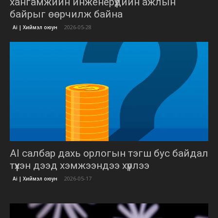
хангамжийн инженерүүдийн ажлын
байрыг өөрчилж байна
2026-05-28
Ai | Хиймэл оюун
AI салбар дахь орлогын тэгш бус байдал
түүхэн дээд хэмжээндээ хүрлээ
2026-05-17
Ai | Хиймэл оюун