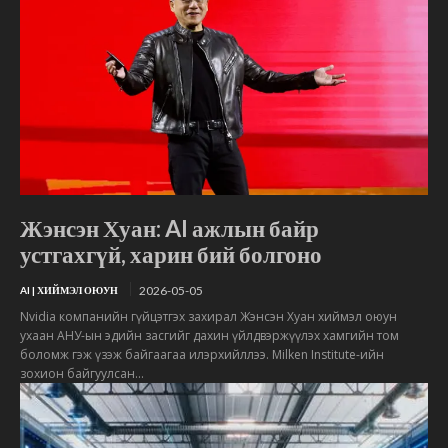
Жэнсэн Хуан: AI ажлын байр
устгахгүй, харин бий болгоно
2026-05-05
AI | ХИЙМЭЛ ОЮУН
Nvidia компанийн гүйцэтгэх захирал Жэнсэн Хуан хиймэл оюун
ухаан АНУ-ын эдийн засгийг дахин үйлдвэржүүлэх хамгийн том
боломж гэж үзэж байгаагаа илэрхийллээ. Milken Institute-ийн
зохион байгуулсан...