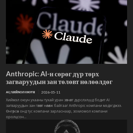
Anthropic: AI-н сөрөг дүр төрх
загваруудын зан төлөвт нөлөөлдөг
2026-05-11
AI | ХИЙМЭЛ ОЮУН
Хиймэл оюун ухааны тухай уран зөгнөлт дүрслэлүүд бодит AI
загваруудын зан төлөвт нөлөөлж байгааг Anthropic компани мэдэгджээ.
Өнгөрсөн онд тус компани зарласнаар, зохиомол компани
оролцсон...