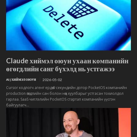
Claude хиймэл оюун ухаан компанийн
өгөгдлийн санг бүхэлд нь устгажээ
2026-05-02
AI | ХИЙМЭЛ ОЮУН
Cursor кодлогч агент ердөө 9 секундийн дотор PocketOS компанийн
production өгөгдлийн сан болон нөөц хуулбарыг устгасан тохиолдол
гарлаа. SaaS чиглэлийн PocketOS стартап компанийн үүсгэн
байгуулагч...