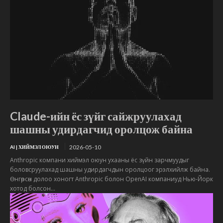
Claude-ийн ёс зүйг сайжруулахад
шашны удирдагчид оролцож байна
2026-05-10
AI | ХИЙМЭЛ ОЮУН
Anthropic компани хиймэл оюун ухааны ёс зүйн зарчмуудыг
боловсруулахад шашны удирдагчдын оролцоог эрэлхийлж байна.
Өнгөрсөн долоо хоногт Anthropic болон OpenAI компаниуд Нью-Йорк
хотод болсон...