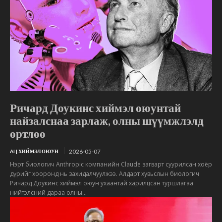
Ричард Доукинс хиймэл оюунтай
найзалснаа зарлаж, олны шүүмжлэлд
өртлөө
2026-05-07
AI | ХИЙМЭЛ ОЮУН
Нэрт биологич Anthropic компанийн Claude загварт суурилсан хоёр
дүрийг хооронд нь захидалчуулжээ. Алдарт хувьслын биологич
Ричард Доукинс хиймэл оюун ухаантай харилцсан туршлагаа
нийтэлсний дараа олны...