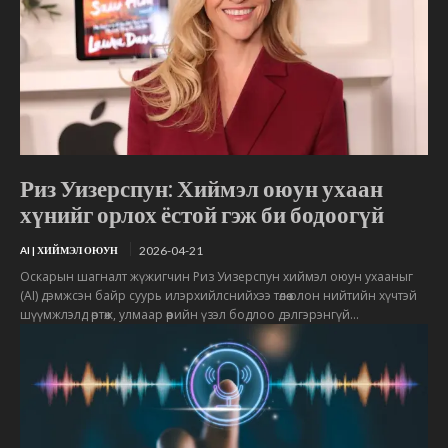
Риз Уизерспун: Хиймэл оюун ухаан
хүнийг орлох ёстой гэж би бодоогүй
2026-04-21
AI | ХИЙМЭЛ ОЮУН
Оскарын шагналт жүжигчин Риз Уизерспун хиймэл оюун ухааныг
(AI) дэмжсэн байр суурь илэрхийлснийхээ төлөө олон нийтийн хүчтэй
шүүмжлэлд өртөж, улмаар өөрийн үзэл бодлоо дэлгэрэнгүй...