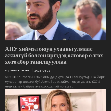
АНУ хиймэл оюун ухааны улмаас
ажилгүй болсон иргэдэд олговор олгох
хөтөлбөр танилцууллаа
2026-04-21
AI | ХИЙМЭЛ ОЮУН
АНУ-ын Конгрессын 2026 оны дунд хугацааны сонгуульд Нью-Йорк
мужаас нэр дэвшиж буй Алекс Борес хиймэл оюун ухааны (ХОУ)
нөлөөгөөр ажлын байраа алдах эрсдэлтэй иргэдэд...