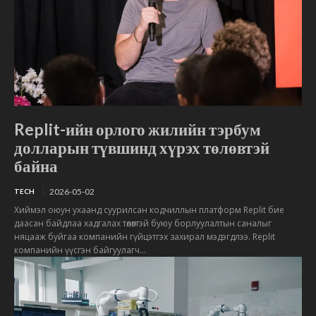
Replit-ийн орлого жилийн тэрбум
долларын түвшинд хүрэх төлөвтэй
байна
2026-05-02
TECH
Хиймэл оюун ухаанд суурилсан кодчиллын платформ Replit бие
даасан байдлаа хадгалах төлөвтэй буюу борлуулалтын саналыг
няцааж буйгаа компанийн гүйцэтгэх захирал мэдэгдлээ. Replit
компанийн үүсгэн байгуулагч...