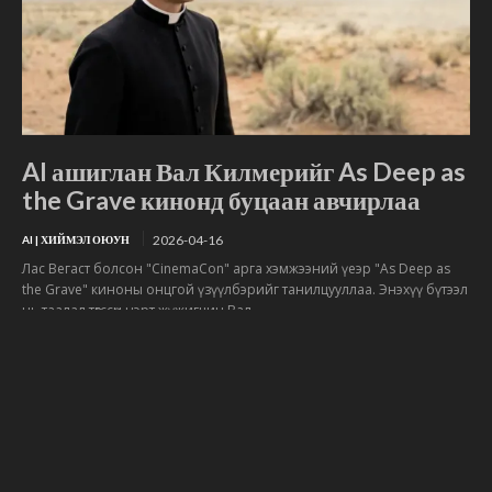
AI ашиглан Вал Килмерийг As Deep as
the Grave кинонд буцаан авчирлаа
2026-04-16
AI | ХИЙМЭЛ ОЮУН
Лас Вегаст болсон "CinemaCon" арга хэмжээний үеэр "As Deep as
the Grave" киноны онцгой үзүүлбэрийг танилцууллаа. Энэхүү бүтээл
нь таалал төгссөн нэрт жүжигчин Вал...