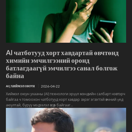
AI чатботууд хорт хавдартай өвчтөнд
химийн эмчилгээний оронд
батлагдаагүй эмчилгээ санал болгож
байна
2026-04-22
AI | ХИЙМЭЛ ОЮУН
Хиймэл оюун ухааны (AI) технологи эрүүл мэндийн салбарт нэвтэрч
байгаа ч томоохон чатботууд хорт хавдар зэрэг эгзэгтэй өвчний үед
аюултай, буруу мэдээлэл өгсөөр байгааг...