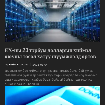
ЕХ-ны 23 тэрбум долларын хиймэл
оюуны төсөл хатуу шүүмжлэлд өртөв
2026-05-04
AI | ХИЙМЭЛ ОЮУН
Европын холбоо хиймэл оюун ухааны "гигафабрик" байгуулах
төлөвлөгөөгөө танилцуулахаар бэлтгэж буй хэдий ч эдгээр байгууламжийг
ашиглах дотоодын салбар бараг байхгүй байгааг шинжээчид
онцолж байна. Европын...