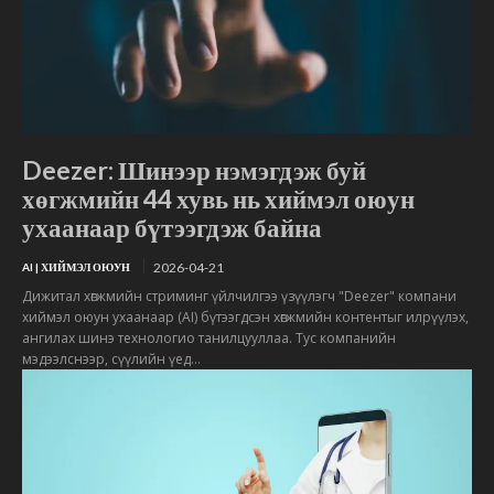
Deezer: Шинээр нэмэгдэж буй
хөгжмийн 44 хувь нь хиймэл оюун
ухаанаар бүтээгдэж байна
2026-04-21
AI | ХИЙМЭЛ ОЮУН
Дижитал хөгжмийн стриминг үйлчилгээ үзүүлэгч "Deezer" компани
хиймэл оюун ухаанаар (AI) бүтээгдсэн хөгжмийн контентыг илрүүлэх,
ангилах шинэ технологио танилцууллаа. Тус компанийн
мэдээлснээр, сүүлийн үед...