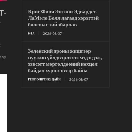
T-
Крис Финч Энтони Эдвардст
ЛаМэло Болл яагаад хэрэгтэй
э
болсныг тайлбарлав
2026-08-07
NBA
х
Зеленский дроны жишгээр
пуужин үйлдвэрлэхээ мэдэгдэж,
авар
зэвсэгт мөргөлдөөний нөхцөл
байдал хурц хэвээр байна
2026-08-07
ГЕОПОЛИТИК | ДАЙН