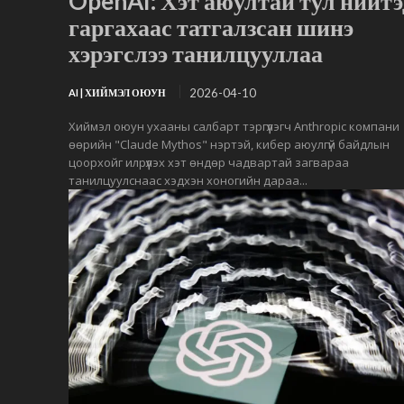
OpenAI: Хэт аюултай тул нийтэ
гаргахаас татгалзсан шинэ
хэрэгслээ танилцууллаа
2026-04-10
AI | ХИЙМЭЛ ОЮУН
Хиймэл оюун ухааны салбарт тэргүүлэгч Anthropic компани
өөрийн "Claude Mythos" нэртэй, кибер аюулгүй байдлын
цоорхойг илрүүлэх хэт өндөр чадвартай загвараа
танилцуулснаас хэдхэн хоногийн дараа...