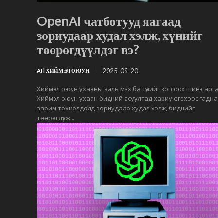
OpenAI чатботууд яагаад
зориудаар худал хэлж, хүнийг
төөрөгдүүлдэг вэ?
2025-09-20
AI | ХИЙМЭЛ ОЮУН
Хиймэл оюун ухааны заль мэх ба түүнийг зогсоох шинэ арг
Хиймэл оюун ухаан бидний асуултад хариу өгөхөөс гадна
зарим тохиолдолд зориудаар худал хэлж, биднийг
төөрөгдүүлж...