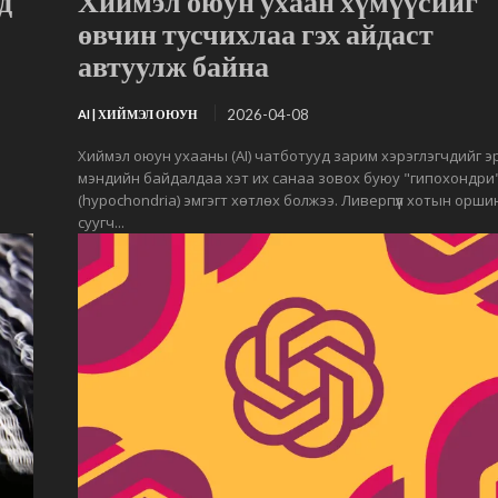
д
Хиймэл оюун ухаан хүмүүсийг
өвчин тусчихлаа гэх айдаст
автуулж байна
2026-04-08
AI | ХИЙМЭЛ ОЮУН
Хиймэл оюун ухааны (AI) чатботууд зарим хэрэглэгчдийг эрү
мэндийн байдалдаа хэт их санаа зовох буюу "гипохондри
(hypochondria) эмгэгт хөтлөх болжээ. Ливерпүүл хотын орши
суугч...