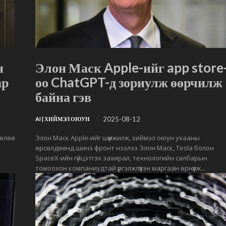
н
Элон Маск Apple-ийг app store
ар
оо ChatGPT-д зориулж өөрчилж
байна гэв
2025-08-12
AI | ХИЙМЭЛ ОЮУН
нөлөө
Элон Маск Apple-ийг шүүмжилж, хиймэл оюун ухааны
өрсөлдөөнд шинэ фронт нээлээ Элон Маск, Tesla болон
SpaceX-ийн гүйцэтгэх захирал, технологийн салбарын
томоохон компаниудтай үргэлжлүүлэн маргаан өрнүүлж...