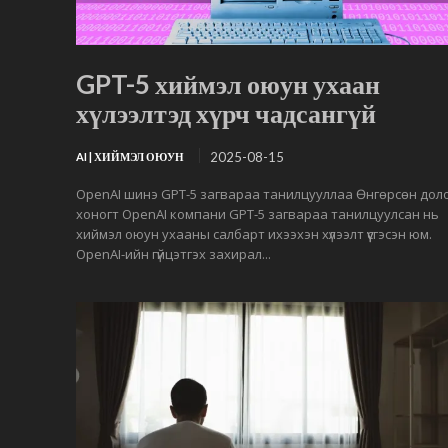
GPT-5 хиймэл оюун ухаан
хүлээлтэд хүрч чадсангүй
2025-08-15
AI | ХИЙМЭЛ ОЮУН
OpenAI шинэ GPT-5 загвараа танилцууллаа Өнгөрсөн дол
хоногт OpenAI компани GPT-5 загвараа танилцуулсан нь
хиймэл оюун ухааны салбарт ихээхэн хүлээлт үүсгэсэн юм.
OpenAI-ийн гүйцэтгэх захирал...