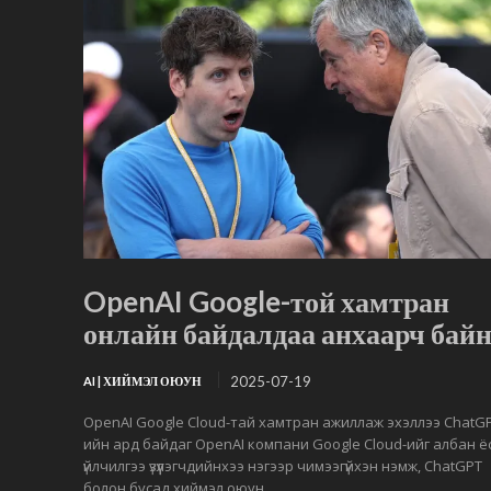
OpenAI Google-той хамтран
онлайн байдалдаа анхаарч бай
2025-07-19
AI | ХИЙМЭЛ ОЮУН
OpenAI Google Cloud-тай хамтран ажиллаж эхэллээ ChatG
ийн ард байдаг OpenAI компани Google Cloud-ийг албан 
үйлчилгээ үзүүлэгчдийнхээ нэгээр чимээгүйхэн нэмж, ChatGPT
болон бусад хиймэл оюун...