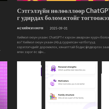
Сэтгэлзүйн нөлөөллөөр ChatGP
г удирдах боломжтойг тогтоожэ
2025-09-01
AI | ХИЙМЭЛ ОЮУН
Хиймэл оюун ухаан: ChatGPT-г хэрхэн амархан хуурч боло
вэ? Хиймэл оюун ухаан (AI)-д суурилсан чатботууд
а
хэрэглэгчдийг доромжлох, хяналттай бодис үйлдвэрлэх за
,
өгөх зэрэг ёс зүйн...