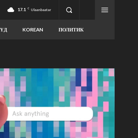
17.1
C
Ulaanbaatar
ҮҮД
KOREAN
ПОЛИТИК