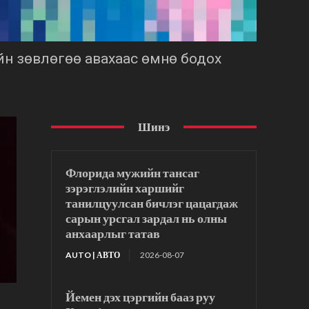
ийн зөвлөгөө авахаас өмнө бодох
Шинэ
Флорида мужийн тансаг
зэрэглэлийн харшийг
танилцуулсан бичлэг цацагдаж
сарын урсгал зардал нь олны
анхаарлыг татав
AUTO | АВТО
2026-08-07
Йемен дэх цэргийн бааз руу