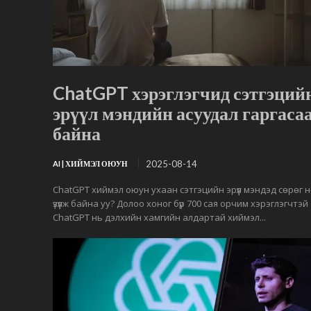
ChatGPT хэрэглэгчид сэтгэций
эрүүл мэндийн асуудал гаргаса
байна
2025-08-14
AI | ХИЙМЭЛ ОЮУН
ChatGPT хиймэл оюун ухаан сэтгэцийн эрүүл мэндэд сөрөг 
үзүүлж байна уу? Долоо хоног бүр 700 сая орчим хэрэглэгчтэй
ChatGPT нь дэлхийн хамгийн алдартай хиймэл...