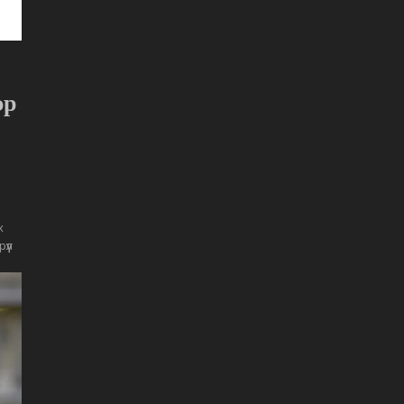
эр
и
х
үүл