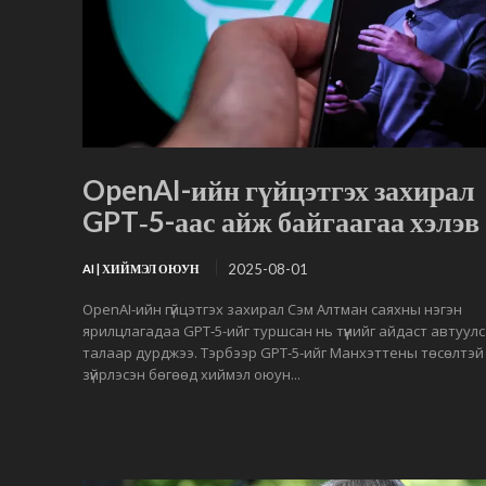
OpenAI-ийн гүйцэтгэх захирал
GPT‑5-аас айж байгаагаа хэлэв
2025-08-01
AI | ХИЙМЭЛ ОЮУН
OpenAI-ийн гүйцэтгэх захирал Сэм Алтман саяхны нэгэн
ярилцлагадаа GPT‑5-ийг туршсан нь түүнийг айдаст автуул
талаар дурджээ. Тэрбээр GPT‑5-ийг Манхэттены төсөлтэй
зүйрлэсэн бөгөөд хиймэл оюун...