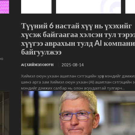
Түүний 6 настай хүү нь үхэхийг
хүсэж байгаагаа хэлсэн тул тэрэ
хүүгээ аврахын тулд AI компан
байгуулжээ
оо
2025-08-14
AI | ХИЙМЭЛ ОЮУН
Хиймэл оюун ухаан ашиглан сэтгэцийн эрүүл мэндийг дэмжи
шинэ арга зам Хиймэл оюун ухаан (AI) ашиглан сэтгэцийн эр
мэндийг дэмжих салбар нь олон асуудалтай тулгарч...