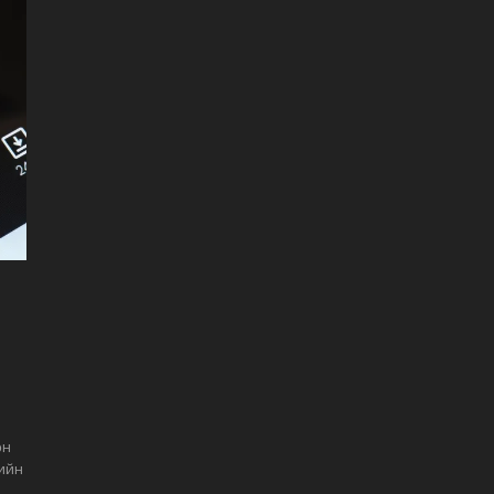
өн
жийн