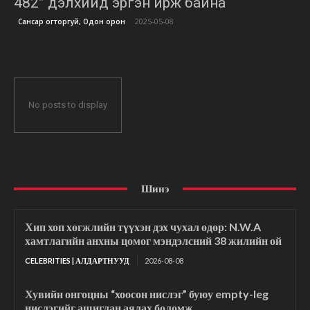
482” дэлхийд эргэн ирж байна
2025-05-08
Сансар огторгуй, Одон орон
No posts to display
Шинэ
Хип хоп хөгжлийн түүхэн дэх чухал өдөр: N.W.A
хамтлагийн анхны цомог мэндэлсний 38 жилийн ой
CELEBRITIES | АЛДАРТНУУД
2026-08-08
Хувийн онгоцны “хоосон нислэг” буюу empty-leg
нислэгийг ашиглан аялах боломж