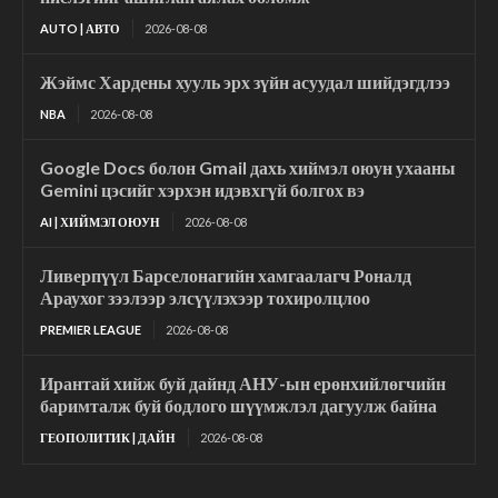
AUTO | АВТО
2026-08-08
Жэймс Хардены хууль эрх зүйн асуудал шийдэгдлээ
NBA
2026-08-08
Google Docs болон Gmail дахь хиймэл оюун ухааны
Gemini цэсийг хэрхэн идэвхгүй болгох вэ
AI | ХИЙМЭЛ ОЮУН
2026-08-08
Ливерпүүл Барселонагийн хамгаалагч Роналд
Араухог зээлээр элсүүлэхээр тохиролцлоо
PREMIER LEAGUE
2026-08-08
Ирантай хийж буй дайнд АНУ-ын ерөнхийлөгчийн
баримталж буй бодлого шүүмжлэл дагуулж байна
ГЕОПОЛИТИК | ДАЙН
2026-08-08