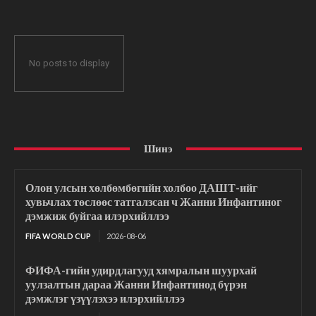
No posts to display
Шинэ
Олон улсын хөлбөмбөгийн холбоо ДАШТ-ийг
хувьчлах төслөөс татгалзсан ч Жанни Инфантиног
дэмжиж буйгаа илэрхийллээ
FIFA WORLD CUP
2026-08-06
ФИФА-гийн удирдлагууд хямралын шуурхай
уулзалтын дараа Жанни Инфантинод бүрэн
дэмжлэг үзүүлэхээ илэрхийллээ