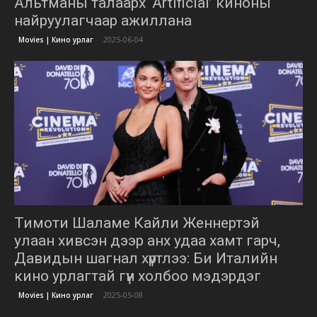
Альтманы талаарх ‘Artificial’ киноны
найруулагчаар ажиллана
2025-06-04
Movies | Кино урлаг
Тимоти Шаламе Кайли Женнертэй
улаан хивсэн дээр анх удаа хамт гарч,
Давидын шагнал хүртлээ: Би Италийн
кино урлагтай гүн холбоо мэдэрдэг
2025-05-08
Movies | Кино урлаг