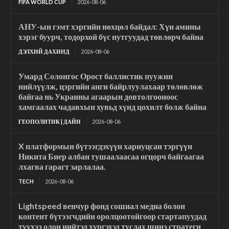
FIFA WORLD CUP
2026-08-06
АНУ-ын гэмт хэргийн нөхцөл байдал: Хүн амины
хэрэг буурч, тодорхой бүс нутгуудад төвлөрч байна
ДЭЛХИЙ ДАХИНД
2026-08-06
Умард Солонгос Орост баллистик пуужин
нийлүүлж, цэргийн анги байрлуулахаар төлөвлөж
байгаа нь Украины агаарын довтолгооноос
хамгаалах чадавхын хувьд хүнд цохилт болж байна
ГЕОПОЛИТИК | ДАЙН
2026-08-06
X платформын бүтээгдэхүүн хариуцсан тэргүүн
Никита Биер албан тушаалаасаа огцорч байгаагаа
лхагва гарагт зарлалаа.
TECH
2026-08-06
Lightspeed венчур фонд сошиал медиа болон
контент бүтээгчдийн оролцоотойгоор стартапуудад
түүхээ олон нийтэд хүргэхэд туслах шинэ стратеги