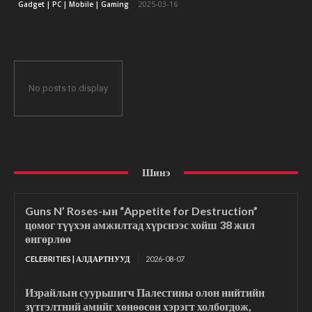
2025-03-16
Gadget | PC | Mobile | Gaming
No posts to display
Шинэ
Guns N’ Roses-ын “Appetite for Destruction”
цомог түүхэн амжилтад хүрснээс хойш 38 жил
өнгөрлөө
CELEBRITIES | АЛДАРТНУУД
2026-08-07
Израйлын суурьшигч Палестины олон нийтийн
зүтгэлтний амийг хөнөөсөн хэрэгт холбогдож,