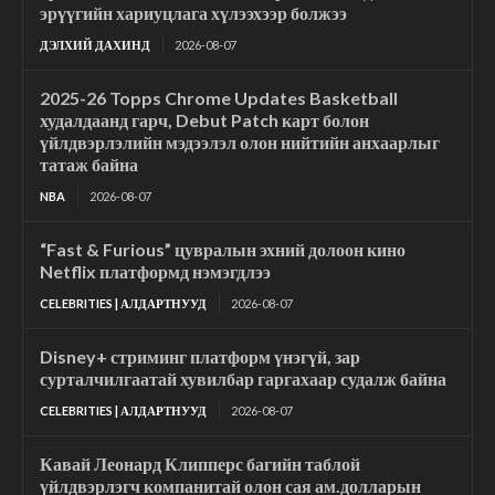
эрүүгийн хариуцлага хүлээхээр болжээ
ДЭЛХИЙ ДАХИНД
2026-08-07
2025-26 Topps Chrome Updates Basketball
худалдаанд гарч, Debut Patch карт болон
үйлдвэрлэлийн мэдээлэл олон нийтийн анхаарлыг
татаж байна
NBA
2026-08-07
“Fast & Furious” цувралын эхний долоон кино
Netflix платформд нэмэгдлээ
CELEBRITIES | АЛДАРТНУУД
2026-08-07
Disney+ стриминг платформ үнэгүй, зар
сурталчилгаатай хувилбар гаргахаар судалж байна
CELEBRITIES | АЛДАРТНУУД
2026-08-07
Кавай Леонард Клипперс багийн таблой
үйлдвэрлэгч компанитай олон сая ам.долларын