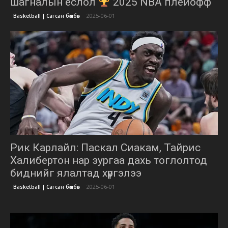
шагналын ёслол
2025 NBA плейофф
2025-06-01
Basketball | Сагсан бөмбөг
Рик Карлайл: Паскал Сиакам, Тайрис
Халибертон нар зургаа дахь тоглолтод
биднийг ялалтад хүргэлээ
2025-06-01
Basketball | Сагсан бөмбөг