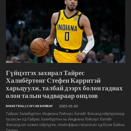
Гүйцэтгэх захирал Тайрес
Халибёртонг Стефен Карритэй
харьцуулж, талбай дээрх болон гаднах
олон талын чадвараар онцлов
2025-05-30
BASKETBALL | САГСАН БӨМБӨГ
Тайрис Халибуртон: Индиана Пэйсерс багийг Финалд ойртуулахад
тусалсан од Тайрис Халибуртон нь Индиана Пэйсерс багийг
Финалд нэг хожил ойртуулж, плэйоффын гялалзсан од болж байна.
Тэрээр...