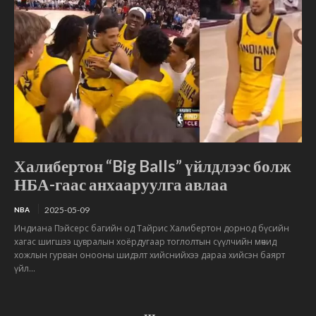
Халибертон “Big Balls” үйлдлээс болж
НБА-гаас анхааруулга авлаа
2025-05-09
NBA
Индиана Пэйсерс багийн од Тайрис Халибертон дорнод бүсийн
хагас шигшээ цувралын хоёрдугаар тоглолтын сүүлчийн мөчид
хожлын гурван онооны шидэлт хийснийхээ дараа хийсэн баярт
үйл...