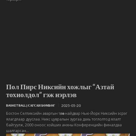
Пол Пирс Никсийн хожлыг “Азтай
тохиолдол” гэж нэрлэв
2025-05-20
BASKETBALL | САГСАН БӨМБӨГ
Бостон Селтиксийн аваргын төлөөх найдвар Нью-Йорк Никсийн эсрэг
ялагдлаар дууслаа. Никс цувралын зургаа дахь тоглолтод ялалт
байгуулж, 2000 оноос хойших анхны Конференцийн финалдаа
шалгарсан...