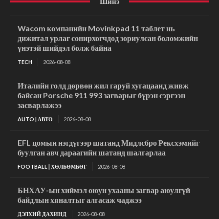
Шинэ
Wacom компанийн Movinkpad 11 таблет нь
дижитал урлаг сонирхогчдод зориулсан боломжийн
үнэтэй шийдэл болж байна
TECH
2026-08-08
Италийн голд дөрвөн жил гаруй хугацаанд живж
байсан Porsche 911 993 загварыг бүрэн сэргээн
засварлажээ
AUTO | АВТО
2026-08-08
EFL цомын нэгдүгээр шатанд Мидлсбро Рексхэмийг
буулган авч дараагийн шатанд шалгарлаа
FOOTBALL | ХӨЛБӨМБӨГ
2026-08-08
БНХАУ-ын хиймэл оюун ухааны загвар аюулгүй
байдлын хяналтыг алгасаж чаджээ
ДЭЛХИЙ ДАХИНД
2026-08-08