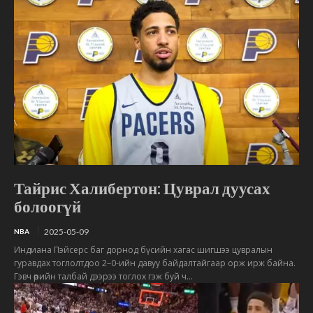
Тайрис Халибертон: Цуврал дуусах
болоогүй
2025-05-09
NBA
Индиана Пэйсерс баг дорнод бүсийн хагас шигшээ цувралын
гуравдах тоглолтдоо 2–0-ийн давуу байдалтайгаар орж ирж байна.
Гэвч өөрийн талбай дээрээ тоглох гэж буй ч...