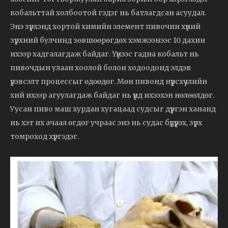
кобальттай холбоотой гэдэг нь батлагдсан асуудал.
Энэ зүрхэнд хортой химийн элемент пивочин хүний
зүрхний булчинд зөвшөөрөгдөх хэмжээнээс 10 дахин
ихээр хадгалагдаж байдаг. Үүнээс гадна кобальт нь
пивочдын улаан хоолой болон ходоодонд элдэв
үрэвсэлт процессыг өдөөдөг. Мөн пивонд нүүрсхүчлийн
хий ихээр агуулагдаж байдаг нь үүнд ихээхэн нөлөөлдөг.
Уусан пиво маш хурдан хугацаад судсыг дүүргэн хананд
нь хэт их ачаал өгдөг учраас энэ нь судас бүдүүрэх, зүрх
томроход хүргэдэг.