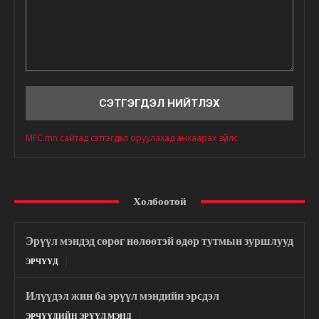
Сэтгэгдэл
MFC.mn сайтад сэтгэгдэл оруулахад анхаарах зүйлс
Холбоотой
Эрүүл мэндэд сөрөг нөлөөтэй өдөр тутмын зуршлууд
ЭРЧҮҮД
Илүүдэл жин ба эрүүл мэндийн эрсдэл
ЭРЧҮҮДИЙН ЭРҮҮЛ МЭНД