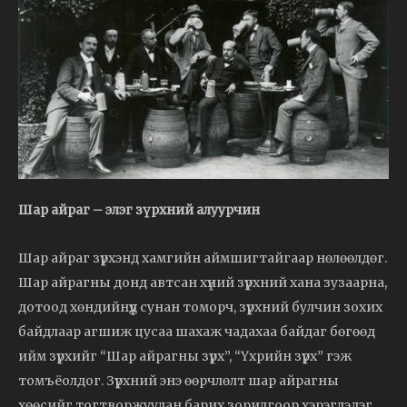
Шар айраг – элэг зүрхний алуурчин
Шар айраг зүрхэнд хамгийн аймшигтайгаар нөлөөлдөг.
Шар айрагны донд автсан хүний зүрхний хана зузаарна,
дотоод хөндийнүүд сунан томорч, зүрхний булчин зохих
байдлаар агшиж цусаа шахаж чадахаа байдаг бөгөөд
ийм зүрхийг “Шар айрагны зүрх”, “Үхрийн зүрх” гэж
томъёолдог. Зүрхний энэ өөрчлөлт шар айрагны
хөөсийг тогтворжуулан барих зорилгоор хэрэглэдэг