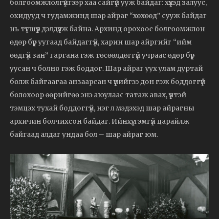
болгоомжлолгүйгээр хаа сайгүй ууж байдаг: хүүхэд залуус,
охидууд ч гудамжинд шар айраг “хөхөөд” сууж байдаг
нь түгшүүр дэлдүүлж байна. Архинд орохоос болгоомжлон
өдөр бүр уугаад байдаггүй, харин шар айргийг “ийм
өөдгүй зан” гаргана гэж төсөөлдөггүй учраас өдөр бүр
уусан ч болно гэж боддог. Шар айраг уух улам дуртай
болж байгаагаа анзаарсан ч үүнийгээ дон гэж боддоггүй
болохоор өөрийгөө энэ аюулаас татаж авах, үүнтэй
тэмцэх тухай боддоггүй, нэг л мэдэхэд шар айрагны
архичин болчихсон байдаг. Ийнхүү, гэмгүй царайлж
байгаад алдаг ундаа бол – шар айраг юм.