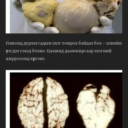
Пивонд дурлагсадын элэг томрох байдал бол – хэвийн
үзэгдэл гэхэд болно. Цаашид даамжирсаар элэгний
циррозонд хүргэнэ.