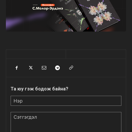
Та юу гэж бодож байна?
Нэр