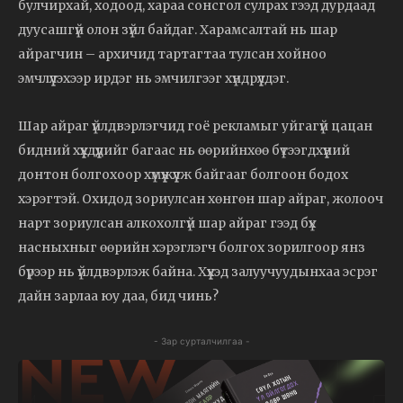
булчирхай, ходоод, хараа сонсгол сулрах гээд дурдаад
дуусашгүй олон зүйл байдаг. Харамсалтай нь шар
айрагчин – архичид тартагтаа тулсан хойноо
эмчлүүлэхээр ирдэг нь эмчилгээг хүндрүүлдэг.
Шар айраг үйлдвэрлэгчид гоё рекламыг уйгагүй цацан
бидний хүүхдүүдийг багаас нь өөрийнхөө бүтээгдхүүний
донтон болгохоор хүмүүжүүлж байгааг болгоон бодох
хэрэгтэй. Охидод зориулсан хөнгөн шар айраг, жолооч
нарт зориулсан алкохолгүй шар айраг гээд бүх
насныхныг өөрийн хэрэглэгч болгох зорилгоор янз
бүрээр нь үйлдвэрлэж байна. Хүүхэд залуучуудынхаа эсрэг
дайн зарлаа юу даа, бид чинь?
- Зар сурталчилгаа -