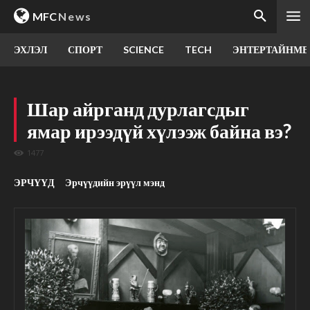
MFC
News
ЭХЛЭЛ
СПОРТ
SCIENCE
TECH
ЭНТЕРТАЙНМЕ
Шар айрганд дурлагсдыг
ямар ирээдүй хүлээж байна вэ?
1477
ЭРЧҮҮД
Эрчүүдийн эрүүл мэнд