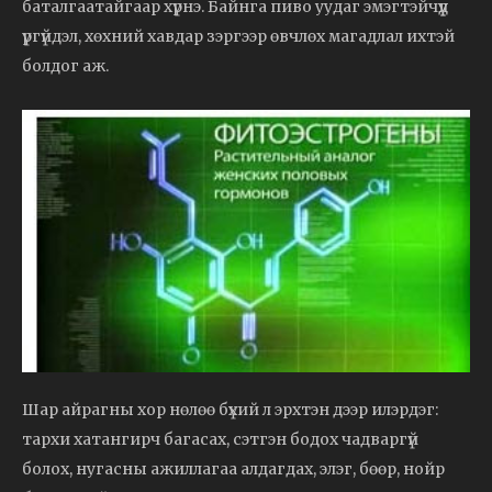
баталгаатайгаар хүрнэ. Байнга пиво уудаг эмэгтэйчүүд
үргүйдэл, хөхний хавдар зэргээр өвчлөх магадлал ихтэй
болдог аж.
Шар айрагны хор нөлөө бүхий л эрхтэн дээр илэрдэг:
тархи хатангирч багасах, сэтгэн бодох чадваргүй
болох, нугасны ажиллагаа алдагдах, элэг, бөөр, нойр