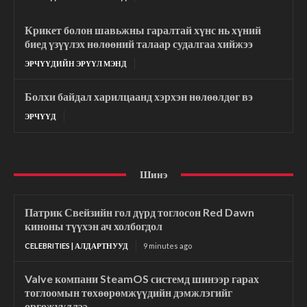
Крикет болон шавьжны гаралтай хүнс нь хүний
биед үзүүлэх нөлөөний талаар судалгаа хийжээ
ЭРЧҮҮДИЙН ЭРҮҮЛ МЭНД
Болхи байдал харилцаанд хэрхэн нөлөөлдөг вэ
ЭРЧҮҮД
Шинэ
Патрик Свейзийн гол дүрд тоглосон Red Dawn
киноны түүхэн ач холбогдол
CELEBRITIES | АЛДАРТНУУД
9 minutes ago
Valve компани SteamOS системд шинээр гарах
тоглоомын төхөөрөмжүүдийн дэмжлэгийг
өргөжүүллээ