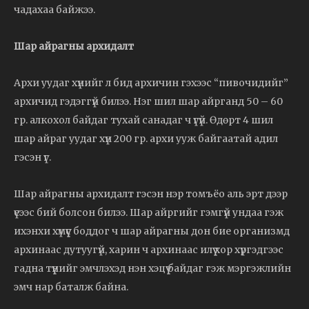
чадахаа байжээ.
Шар айрагны архидалт
Архи уудаг хүнийг л бид архичин гэхээс “пивочидийг”
архичид гэдэггүй билээ. Нэг шил шар айрганд 50 – 60
гр. алкохол байдаг тухай санадаг ч үгүй. Өдөрт 4 шил
шар айраг уудаг хүн 200 гр. архи ууж байгаатай адил
гэсэн үг.
Шар айрагны архидалт гэсэн нэр томъёо аль эрт дээр
үеээс бий болсон билээ. Шар айргийг гэмгүй ундаа гэж
ихэнхи хүмүүс боддог ч шар айрагны дон бие организмд
архинаас дутуугүй, харин ч архинаас илүү хор хүргэдгээс
гадна түүнийг эмчлэхэд нэн хэцүү байдаг гэж мэргэжлийн
эмч нар баталж байна.