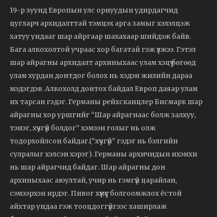
19-р зуунд Европын улс орнуудын удирдагчид
цугларч архидалттай тэмцэх арга замыг хэлэлцэж
хатуу ундааг шар айргаар шахахаар шийдэж байв.
Бага алкохолтой учраас хор багатай гэж үзжээ. Гэтэл
шар айрагны архидалт архиныхаас улам хэцүү бөгөөд
улам хурдан донтдог болох нь хэдэн жилийн дараа
мэдэгдэв. Алкохолд донтох байдал Европ даяар улам
их тарсан гэдэг. Германы рейхсканцлер Бисмарк шар
айрагны хор уршгийг “Шар айрагнаас болж залхуу,
тэнэг, хүчгүй болдог” хэмээн голыг нь олж
тодорхойлсон байдаг.(“хүчгүй” гэдэг нь бэлгийн
сулралыг хэлсэн хэрэг). Германы архичидын ихэнхи
нь шар айрагчид байдаг. Шар айрагны дон
архиныхаас аюултай, учир нь гэмгүй царайлан,
сэмээрхэн ирдэг. Пивог хүмүүс болгоомжлох ёстой
айхтар ундаа гэж тооцдоггүйгээс хаширлаж