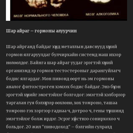
Шар айраг – гормоны алуурчин
Шар айрганд байдаг хүнд металлын давснууд хүний
гормон ялгаруулдаг булчирхайн системд маш ихээр
нөлөөлдөг. Байнга шар айраг уудаг эрэгтэй хүний
организмд эр гормон тестостероныг дарангуйлагч
бодис ялгардаг. Мөн пивонд өөрт нь эм гормоны
аналог фитоэстроген хэмээх бодис байдаг. Энэ бүхэн
эрэгтэй хүнийг эмэгтэйлэг болгодог: эмэгтэй хэлбэрээр
таргалан гуя бэлхүүсээр өөхлөнө, хөх томроно, ташаа
томроно гэх зэргээр гаднаа ч, дотроо ч, гены түвшинд
эмэгтэйлэг болж ирдэг. Эсрэг хүйстнээ сонирхохоо ч
больдог. 20 жил “пиводоход” – бэлгийн сулралд