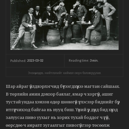
2023-03-02
Reading time:
3
min.
Published:
Энэхүү мэдээ, нийтлэлийг хиймэл оюун боловсруулав.
Шар айраг үйлдвэрлэгчид бүтээгдхүүнээ магтан сайшаах.
В төрлийн амин дэмээр баялаг, ямар ч хоргүй, ашиг
тустай ундаа хэмээн өдөр шөнөгүй үглэсээр биднийг бүр
итгүүлчихээд байгаа нь нууц биш. Үүний үр дүнд бид хүүхэд
залуусаа пиво уухыг нь хорих тухай боддог ч үгүй,
өөрсдөө ч амралт зугаалгыг пивогүйгээр төсөөлж