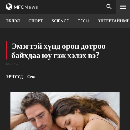
MFC
News
ЭХЛЭЛ
СПОРТ
SCIENCE
TECH
ЭНТЕРТАЙНМЕ
Эмэгтэй хүнд орон дотроо
байхдаа юу гэж хэлэх вэ?
1757
ЭРЧҮҮД
Секс