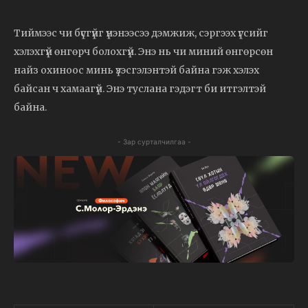
Тиймээс чи бүсгүйг үнэнээсээ дэмжиж, сэргээх үгсийг
хэлэхгүй өнгөрч болохгүй. Энэ нь чи миний өнгөрсөн
найз охиноос минь үзэсгэлэнтэй байна гэж хэлэх
байсан ч хамаагүй. Энэ туслана гэдэгт би итгэлтэй
байна.
- Зар сурталчилгаа -