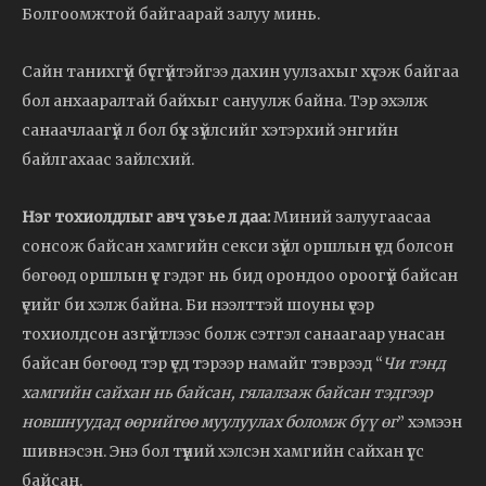
Болгоомжтой байгаарай залуу минь.
Сайн танихгүй бүсгүйтэйгээ дахин уулзахыг хүсэж байгаа
бол анхааралтай байхыг сануулж байна. Тэр эхэлж
санаачлаагүй л бол бүх зүйлсийг хэтэрхий энгийн
байлгахаас зайлсхий.
Нэг тохиолдлыг авч үзье л даа:
Миний залуугаасаа
сонсож байсан хамгийн секси зүйл оршлын үед болсон
бөгөөд оршлын үе гэдэг нь бид орондоо ороогүй байсан
үеийг би хэлж байна. Би нээлттэй шоуны үеэр
тохиолдсон азгүйтлээс болж сэтгэл санаагаар унасан
байсан бөгөөд тэр үед тэрээр намайг тэврээд “
Чи тэнд
хамгийн сайхан нь байсан, гялалзаж байсан тэдгээр
новшнуудад өөрийгөө муулуулах боломж бүү өг
” хэмээн
шивнэсэн. Энэ бол түүний хэлсэн хамгийн сайхан үгс
байсан.