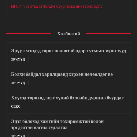
MFC.mn сайтад сэтгэгдэл оруулахад анхаарах зүйлс
Холбоотой
Эрүүл мэндэд сөрөг нөлөөтэй өдөр тутмын зуршлууд
ЭРЧҮҮД
Болхи байдал харилцаанд хэрхэн нөлөөлдөг вэ
ЭРЧҮҮД
Хүүхэд төрөхөд эцэг хүний бэлгийн дуршил буурдаг
СЕКС
Эцэг болоход хамгийн тохиромжтой болон
эрсдэлтэй насны судалгаа
ЭРЧҮҮД