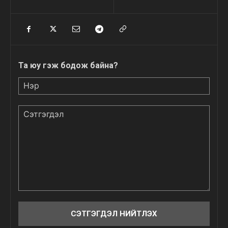
Та юу гэж бодож байна?
Нэр
Сэтгэгдэл