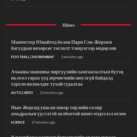
Шинэ
Манчестер Юнайтед болон Пари Сен-Жермен
багуудын нөхөрсөг тоглолт тэнцээгээр өндөрлөв
FOOTBALL | ХӨЛБӨМБӨГ
2 minutes ago
Ачааны машины чиргүүлийн хамгаалалтын бүтэц
нь осол гарах үед зорчигчийн аюулгүй байдалд
хэрхэн нөлөөлдөг тухай судалгаа
AUTO | АВТО
12 minutes ago
Нью-Жерсид унасан ховор төрлийн солир
амьдралын үүсэлтэй холбоотой шинэ мэдээлэл өглөө
SCIENCE
17 minutes ago
X платформ контент бүтээгчдийн орлого хуваах