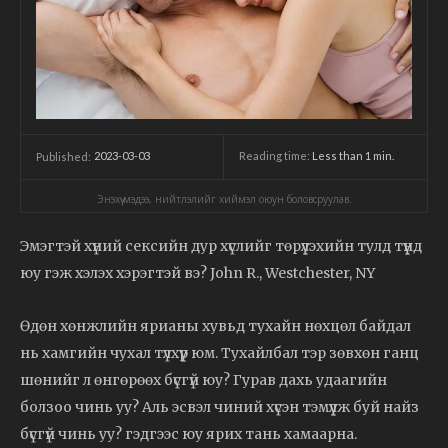
2023-03-03
Reading time:
Less than 1
min.
Published:
Энэхүү мэдээ, нийтлэлийг хиймэл оюун боловсруулав.
Эмэгтэй хүний сексийн дур хүслийг төрүүлэхийн тулд түүнд
юу гэж хэлэх хэрэгтэй вэ? John R., Westchester, NY
Өдөн хөнжлийн ярианы хувьд тухайн нөхцөл байдал
нь хамгийн чухал түлхүүр юм. Тухайлбал тэр зөвхөн ганц
шөнийг л өнгөрөөх бүсгүй юу? Гурав дахь удаагийн
болзоо чинь уу? Аль эсвэл чиний хүсэн тэмүүлж буй найз
бүсгүй чинь уу? гэдгээс юу ярих тань хамаарна.