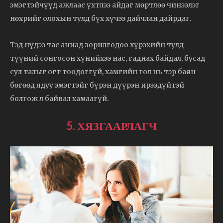
эмэгтэйчүүд ажлаас үхтлээ айдаг мөртлөө чинээлэг
нөхрийг олохын тулд бүх хүчээ дайчлан дайрдаг.
Тэд нүдээ тас аниад зорилгодоо хүрэхийн тулд
түүний сонгосон хүнийхээ нас, гаднах байдал, бусад
сул талыг огт тоодоггүй, хамгийн гол нь тэр баян
бөгөөд ядуу эмэгтэйг бүрэн дүүрэн ирээдүйтэй
болгож л байвал хамаагүй.
5. ХЯЗГААРЛАГЧ