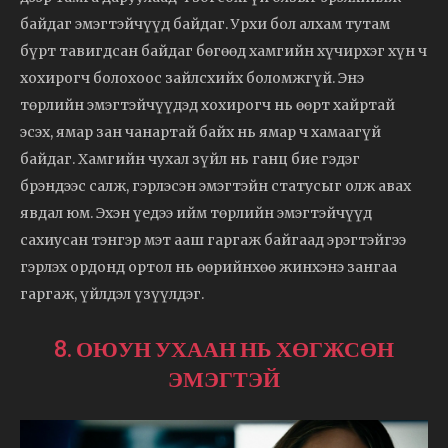
байдаг эмэгтэйчүүд байдаг. Урхи бол алхам тутам
бүрт тавигдсан байдаг бөгөөд хамгийн хүчирхэг хүн ч
хохирогч болохоос зайлсхийх боломжгүй. Энэ
төрлийн эмэгтэйчүүдэд хохирогч нь өөрт хайртай
эсэх, ямар зан чанартай байх нь ямар ч хамаагүй
байдаг. Хамгийн чухал зүйл нь ганц бие гэдэг
брэндээс салж, гэрлэсэн эмэгтэйн статусыг олж авах
явдал юм. Эхэн үедээ ийм төрлийн эмэгтэйчүүд
сахиусан тэнгэр мэт ааш гаргаж байгаад эрэгтэйгээ
гэрлэх ордонд ортол нь өөрийнхөө жинхэнэ зангаа
гаргаж, үйлдэл үзүүлдэг.
8. ОЮУН УХААН НЬ ХӨГЖСӨН
ЭМЭГТЭЙ