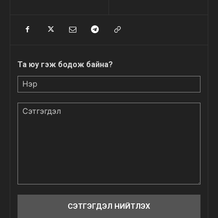
Та юу гэж бодож байна?
Нэр
Сэтгэгдэл