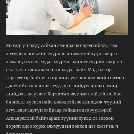
Магадгүй илүү сайхан амьдралыг эрэлхийлж, том
хотуудад шилжин суурьшсан эмэгтэйчүүд ямар ч
хамаагүй үнэн, худал хуурмагаар хот суурин газрын
статусыг олж авахыг хичээдэг байх. Мэдээжээр
гэрлэлтээр байнгын оршин суух зөвшөөрлийн батлан
даагчийн хувьд энэ асуудлыг шийдэх цорын ганц
шийдэл гэж үздэг. Хэрэв та залуу эмэгтэйтэй холбоо
барихыг хүсвэл найз нөхөдтэйгөө ярилцаж, түүний
агуу, хязгааргүй хайраар сайхан өнгөрүүлээрэй.
Анхааралтай байгаарай: түүний хувьд та зөвхөн
зорилгодоо хүрэх алхмуудын зөвхөн нэг хэсэг нь ч