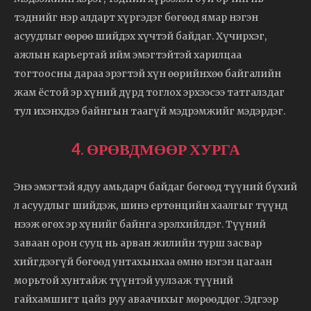
тэднийг нэр алдарт хүргэдэг бөгөөд ямар нэгэн
асуудлыг өөрөө шийдэх хүчтэй байдаг. Хүчирхэг,
ажлын карьертай ийм эмэгтэйтэй харилцаа
тогтоосны дараа эрэгтэй хүн өөрийнхөө байгалийн
жам ёстой эр хүний дүрд тоглох эрхээсээ татгалздаг
тул ихэнхдээ байнгын таагүй мэдрэмжийг мэдэрдэг.
4. ӨРӨВДМӨӨР ХУРГА
Энэ эмэгтэй ядуу амьдарч байдаг бөгөөд түүний бүхий
л асуудлыг шийдэж, шинэ ертөнцийн хаалгыг түүнд
нээж өгөх эр хүнийг байнга эрэлхийлдэг. Түүний
заваан орон сууц нь арван жилийн турш засвар
хийгдээгүй бөгөөд унтахынхаа өмнө нэгэн цагаан
морьтой хунтайж түүнтэй уулзаж түүний
гайхамшигт цайз руу аваачихыг мөрөөддөг. Эдгээр