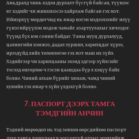
Амьдралд чинь хэдэн дурлалт бүсгүй байсан, түүнээс
яг хэдийг чи жинхнээсээ хайрлаж байсан гэх мэт.
Иймэрхүү мөрдөгчид нь ямар нэгэн мэдээлэлийг илүү
гүнзгийрүүлэн мэдэж чамайг азартуулахыг хичээдэг.
Түүнд бүх юм сонин байдаг. Таны нууц дурлалууд,
цалингийн хэмжээ, дадал зуршил, харилцдаг хүрээ,
ирээдүйд хийх төлөвлөгөө гэх мэт маш их зүйл.
Хэдийгээр чи харилцааны эхэнд эдгээр зүйлсийг
тэсээд өнгөрлөө ч гэсэн цаашдаа бүр л хэцүү байх
болно. Чиний алхам бүрийг хянаж, чамд чиний
хувийн гэх ямар ч зүйл үлдэхгүй болно.
7. ПАСПОРТ ДЭЭРХ ТАМГА
ТЭМДГИЙН АНЧИН
Тэдний мөрөөдөл нь тэд зөвхөн өөрсдийхөө паспорт
дээр тамга даруулаад ч зогсохгүй олзыг эрэлхийлж