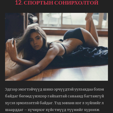
12. СПОРТЫН СОНИРХОЛТОЙ
Эдгээр эмэгтэйчүүд шинэ эрчүүдтэй уулзахдаа бэлэн
байдаг бөгөөд үнэхээр гайхалтай санаанд багтамгүй
хүсэл эрмэлзэлтэй байдаг. Тэд зөвхөн нэг л зүйлийг л
шаарддаг – хүчирхэг хүйстнүүд түүнийг хүрээлж