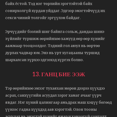
байх ёстой. Тэд нэг төрлийн эрэгтэйтэй байх
сонирхолгүй хурдан уйддаг. Эдгээр эмэгтэйчүүд их
секси чиний толгойг эргүүлэм байдаг.
Эрчүүдийг бээлий шиг байнга сольж, дандаа шинэ
зүйлийг туршиж өөрийнхөө хажууд өөр өөр хүнийг
аажмаар тооцоолдог. Тэдний гол аюул нь өөртөө
дурлах чадвар юм. Энэ нь урт хугацааны туршид
шархалсан зүрхээ эдгээхэд хүргэх болно.
13. ГАНЦ БИЕ ЭЭЖ
Тэр өөрийнхөө эмзэг тухаяхан мөрөн дээрээ хүүхдээ
асрах, санхүүгийн асуудал зэрэг хамаг ачааг үүрч
явдаг. Нэг хүний цалингаар амьдрах маш хэцүү бөгөөд
үүнээс гадна хүүхдэд аав хэрэгтэй. Олон тооны
асуудал нь эмэгтэй хүнийг ямар ч хамаагүй сонголт