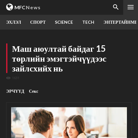
MFC
News
ЭХЛЭЛ
СПОРТ
SCIENCE
TECH
ЭНТЕРТАЙНМЕ
Маш аюултай байдаг 15
төрлийн эмэгтэйчүүдээс
зайлсхийх нь
1631
ЭРЧҮҮД
Секс