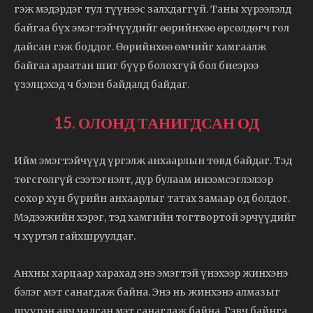
гэж мэдэрдэг тул түүнээс залхдаггүй. Таны хүрээлэлд
байгаа бүх эмэгтэйчүүдийг өөрийнхөө өрсөлдөгч гол
дайсан гэж боддог. Өөрийнхөө өмчийг хамгаалж
байгаа араатан шиг бүүр болохгүй бол биеэрээ
үзэлцэхэд ч бэлэн байдалд байдаг.
15. ОЛОНД ТАНИГДСАН ОД
Ийм эмэгтэйчүүд үргэлж анхаарлын төвд байдаг. Тэд
төгсгөлгүй сээтэгнэлт, дур булаам инээмсэглэлээр
сохор хүн бүрийн анхаарлыг татах замаар од болдог.
Мэдээжийн хэрэг, тэд хамгийн тогтвортой эрчүүдийг
ч хүртэл гайхшруулдаг.
Анхны харцаар харахад энэ эмэгтэй үнэхээр жинхэнэ
бэлэг мэт санагдаж байна. Энэ нь жинхэнэ алмазыг
шүүрэн авч чадсан мэт санагдаж байна. Гэвч байнга