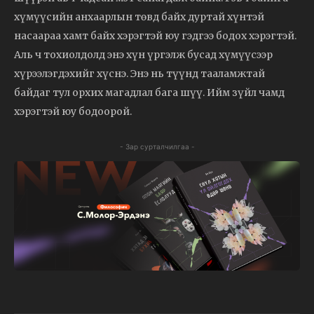
хүмүүсийн анхаарлын төвд байх дуртай хүнтэй
насаараа хамт байх хэрэгтэй юу гэдгээ бодох хэрэгтэй.
Аль ч тохиолдолд энэ хүн үргэлж бусад хүмүүсээр
хүрээлэгдэхийг хүснэ. Энэ нь түүнд тааламжтай
байдаг тул орхих магадлал бага шүү. Ийм зүйл чамд
хэрэгтэй юу бодоорой.
- Зар сурталчилгаа -