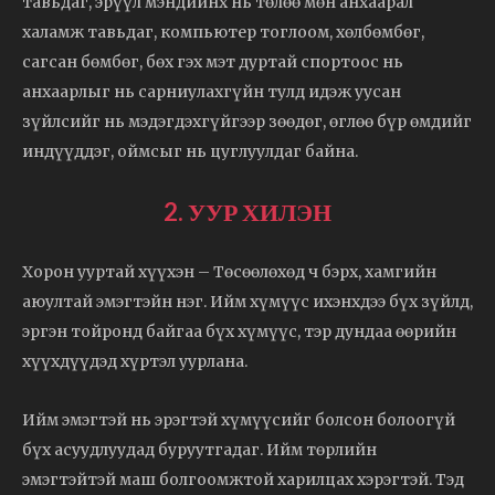
тавьдаг, эрүүл мэндийнх нь төлөө мөн анхаарал
халамж тавьдаг, компьютер тоглоом, хөлбөмбөг,
сагсан бөмбөг, бөх гэх мэт дуртай спортоос нь
анхаарлыг нь сарниулахгүйн тулд идэж уусан
зүйлсийг нь мэдэгдэхгүйгээр зөөдөг, өглөө бүр өмдийг
индүүддэг, оймсыг нь цуглуулдаг байна.
2. УУР ХИЛЭН
Хорон ууртай хүүхэн – Төсөөлөхөд ч бэрх, хамгийн
аюултай эмэгтэйн нэг. Ийм хүмүүс ихэнхдээ бүх зүйлд,
эргэн тойронд байгаа бүх хүмүүс, тэр дундаа өөрийн
хүүхдүүдэд хүртэл уурлана.
Ийм эмэгтэй нь эрэгтэй хүмүүсийг болсон болоогүй
бүх асуудлуудад буруутгадаг. Ийм төрлийн
эмэгтэйтэй маш болгоомжтой харилцах хэрэгтэй. Тэд