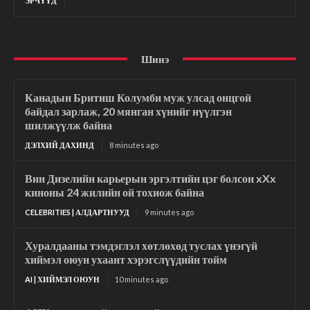
ЭРЧҮҮД
Шинэ
Канадын Бритиш Колумби муж улсад онцгой
байдал зарлаж, 20 мянган хүнийг нүүлгэн
шилжүүлж байна
ДЭЛХИЙ ДАХИНД
8 minutes ago
Вин Дизелийн карьерын эргэлтийн цэг болсон xXx
киноны 24 жилийн ой тохиож байна
CELEBRITIES | АЛДАРТНУУД
9 minutes ago
Хуралдааны тэмдэглэл хөтлөхөд туслах үнэгүй
хиймэл оюун ухаант хэрэгслүүдийн тойм
AI | ХИЙМЭЛ ОЮУН
10 minutes ago