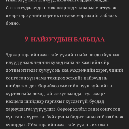
Иймэрхүү эмэгтэйчүүд ихэвчлэн бардам байдаг.
Сэтгэл судлаачдын хэлснээр тэд чадвараа магтуулж
ямар ч эр хүнийг өөрт нь сөгдөж мөргөхийг албадах
болно.
9. НАЙЗУУДЫН БАРЬЦАА
Эдгээр төрлийн эмэгтэйчүүдийн найз нөхдөө бүхнээс
илүүд үнэлж тэдний хувьд найз нь хамгийн ойр
дотны итгэдэг хүмүүс нь юм. Мэдээжийн хэрэг, чиний
сонгосон хүн чамд тохирох эсэхийг найзууд нь
шийдэж өгдөг. Өөрийхөө хамгийн нууц зүйлийг ч
хүртэл найз нөхөдтэйгээ хуваалцдаг тул ямар ч
нөхцөлд шийдвэр гаргахыг хүсдэггүй, бусдад
хариуцлагаа үүрүүлдэг. Өөрөөр хэлбэл таны сонгосон
хүн таны хүрээлэн буй орчны бодит заналхийлэл болж
хувирдаг. Ийм төрлийн эмэгтэйчүүд нь ихээхэн