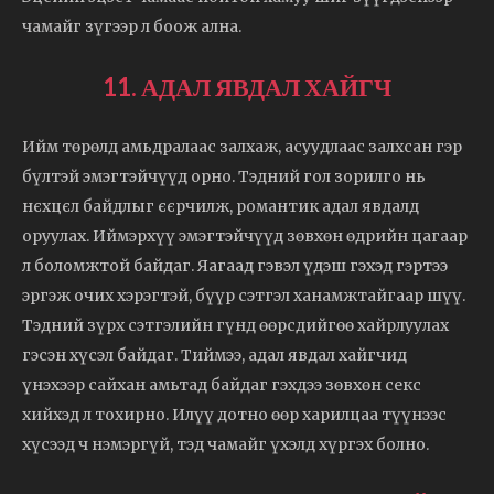
чамайг зүгээр л боож ална.
11. АДАЛ ЯВДАЛ ХАЙГЧ
Ийм төрөлд амьдралаас залхаж, асуудлаас залхсан гэр
бүлтэй эмэгтэйчүүд орно. Тэдний гол зорилго нь
нєхцєл байдлыг єєрчилж, романтик адал явдалд
оруулах. Иймэрхүү эмэгтэйчүүд зөвхөн өдрийн цагаар
л боломжтой байдаг. Яагаад гэвэл үдэш гэхэд гэртээ
эргэж очих хэрэгтэй, бүүр сэтгэл ханамжтайгаар шүү.
Тэдний зүрх сэтгэлийн гүнд өөрсдийгөө хайрлуулах
гэсэн хүсэл байдаг. Тиймээ, адал явдал хайгчид
үнэхээр сайхан амьтад байдаг гэхдээ зөвхөн секс
хийхэд л тохирно. Илүү дотно өөр харилцаа түүнээс
хүсээд ч нэмэргүй, тэд чамайг үхэлд хүргэх болно.