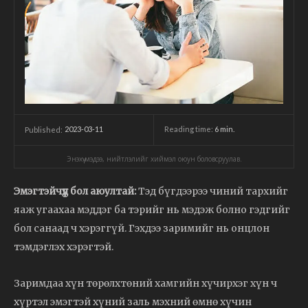
2023-03-11
Reading time:
6
min.
Published:
Энэхүү мэдээ, нийтлэлийг хиймэл оюун боловсруулав.
Эмэгтэйчүүд бол аюултай:
Тэд бүгдээрээ чиний тархийг
яаж угаахаа мэддэг ба тэрийг нь мэдэж болно гэдгийг
бол санаад ч хэрэггүй. Гэхдээ заримийг нь онцлон
тэмдэглэх хэрэгтэй.
Заримдаа хүн төрөлхтөний хамгийн хүчирхэг хүн ч
хүртэл эмэгтэй хүний заль мэхний өмнө хүчин