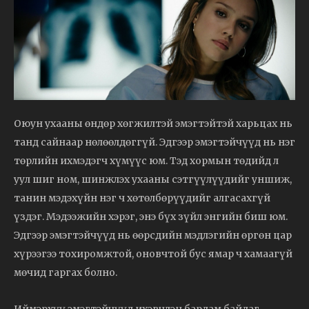
Оюун ухааны өндөр хөгжилтэй эмэгтэйтэй харьцах нь
танд сайнаар нөлөөлдөггүй. Эдгээр эмэгтэйчүүд нь нэг
төрлийн ихмэдэгч хүмүүс юм. Тэд хормын төдийд л
уул шиг ном, шинжлэх ухааны сэтгүүлүүдийг уншиж,
танин мэдэхүйн нэг ч хөтөлбөрүүдийг алгасахгүй
үздэг. Мэдээжийн хэрэг, энэ бүх зүйл энгийн биш юм.
Эдгээр эмэгтэйчүүд нь өөрсдийн мэдлэгийн өргөн цар
хүрээгээ тохиромжтой, оновчтой бус ямар ч хамаагүй
мөчид гаргах болно.