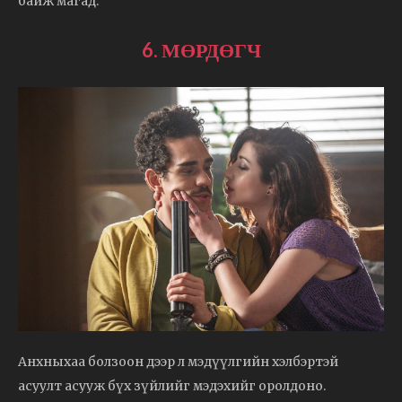
байж магад.
6. МӨРДӨГЧ
Анхныхаа болзоон дээр л мэдүүлгийн хэлбэртэй
асуулт асууж бүх зүйлийг мэдэхийг оролдоно.