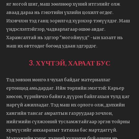
яг могой шиг, маш зөөлнөөр хүний итгэлийг олж
аваад дараа нь гэнэтийн үхлийн цохилт өгдөг.
Ихэвчлэн тэд ганц зорилгод хүрэхээр тэмүүлдэг. Маш
үндэслэлтэйгээр, чадварлагаар өшөө авдаг.
Харамсалтай нь эдгээр “могойнууд” -ын хазалт нь
маш их өвтгөдөг бөгөөд удаан эдгэрдэг.
3. ХҮЧТЭЙ, ХАРААТ БУС
Тэд зөвхөн мөнгө л чухал байдаг материаллаг
ертөнцөд амьдардаг. Ийм төрлийн эмэгтэй: Карьер
хөөсөн, түрийвчээ байнга дүүрэн байлгахын тулд цаг
наргүй ажилладаг. Тэд маш их орлого олж, дэлхийн
хамгийн тансаг амралтын газруудаар зочлон,
нийгмийн сүлжээний тусламжтайгаар эргэн тойрны
хүмүүсийг анхааралыг татахаа бас мартдаггүй.
Мэдээжийн хэрэг, тэдний хүрээлэн буй орчин нь