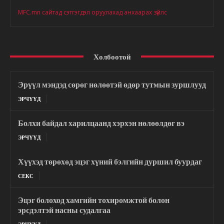
MFC.mn сайтад сэтгэгдэл оруулахад анхаарах зүйлс
Холбоотой
Эрүүл мэндэд сөрөг нөлөөтэй өдөр тутмын зуршлууд
ЭРЧҮҮД
Болхи байдал харилцаанд хэрхэн нөлөөлдөг вэ
ЭРЧҮҮД
Хүүхэд төрөхөд эцэг хүний бэлгийн дуршил буурдаг
СЕКС
Эцэг болоход хамгийн тохиромжтой болон
эрсдэлтэй насны судалгаа