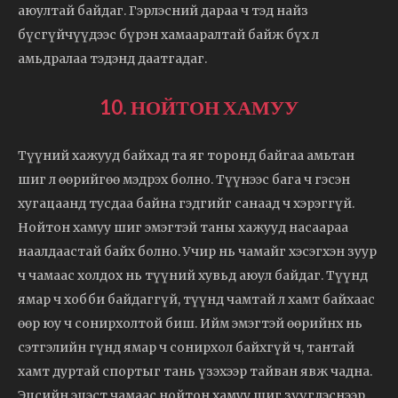
аюултай байдаг. Гэрлэсний дараа ч тэд найз
бүсгүйчүүдээс бүрэн хамааралтай байж бүх л
амьдралаа тэдэнд даатгадаг.
10. НОЙТОН ХАМУУ
Түүний хажууд байхад та яг торонд байгаа амьтан
шиг л өөрийгөө мэдрэх болно. Түүнээс бага ч гэсэн
хугацаанд тусдаа байна гэдгийг санаад ч хэрэггүй.
Нойтон хамуу шиг эмэгтэй таны хажууд насаараа
наалдаастай байх болно. Учир нь чамайг хэсэгхэн зуур
ч чамаас холдох нь түүний хувьд аюул байдаг. Түүнд
ямар ч хобби байдаггүй, түүнд чамтай л хамт байхаас
өөр юу ч сонирхолтой биш. Ийм эмэгтэй өөрийнх нь
сэтгэлийн гүнд ямар ч сонирхол байхгүй ч, тантай
хамт дуртай спортыг тань үзэхээр тайван явж чадна.
Эцсийн эцэст чамаас нойтон хамуу шиг зүүгдэснээр