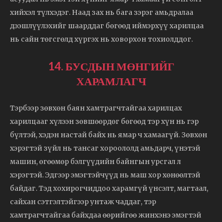
хийхэл түлхэдэг. Наад зах нь бага зэрэг амьдралаа
дээшлүүлэхийг шаарддаг бөгөөд иймэрхүү харилцаа
нь сайн төгсгөлд хүргэх нь ховорхон тохиолддог.
14. БУСДЫН МӨНГИЙГ
ХАРАМЛАГЧ
Тэрбээр зөвхөн баян хамтрагчтайгаа харилцах
харилцааг хүлээн зөвшөөрдөг бөгөөд тэр хүн нь гэр
бүлтэй, хэдэн настай байх нь ямар ч хамаагүй. Зөвхөн
хэрэгтэй зүйл нь тансаг хороололд амьдарч, үнэтэй
машин, өгөөмөр бэлгүүдийн байнгын урсгал л
хэрэгтэй. Эдгээр эмэгтэйчүүд нь маш хор хөнөөлтэй
байдаг. Тэд хохирогчиддоо харамгүй үнсэлт, магтаал,
сайхан сэтгэлтэйгээр унтаж чаддаг, тэр
хамтрагчтайгаа байхдаа өөрийгөө жинхэнэ эмэгтэй