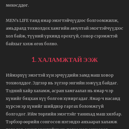
мөхөсддөг.
MEN’s LIFE танд ямар эмэгтэйчүүдээс болгоомжилж,
амьдралд тохиолдох хамгийн аюултай эмэгтэйчүүдээс
хол байж, түүний урхинд орохгүй, сонор сэрэмжтэй
байхыг хэлж өгөх болно.
1. ХАЛАМЖТАЙ ЭЭЖ
Иймэрхүү эмэгтэй хүн эрчүүдийн замд маш ховор
тохиолддог. Эдгээр нь зүгээр энгийн ээжүүд байдаг.
Тэдний хайр халамж, асран хамгаалал нь ямар ч эр
хүнийг бяцхан хүү болгон хувиргадаг. Ямар ч насанд
хүрсэн эр хүнийг шийдвэр гаргах боломжгүй
болгодог. Ийм төрлийн эмэгтэйг танихад маш хялбар.
Тэрбээр өөрийн сонгосон нэгэндээ анхаарал халамж