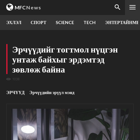
MFC
News
ЭХЛЭЛ
СПОРТ
SCIENCE
TECH
ЭНТЕРТАЙНМЕ
Эрчүүдийг тогтмол нүцгэн
унтаж байхыг эрдэмтэд
зөвлөж байна
1038
ЭРЧҮҮД
Эрчүүдийн эрүүл мэнд