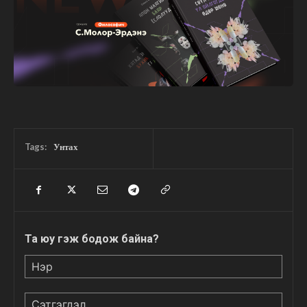
Tags:
Унтах
Та юу гэж бодож байна?
Нэр