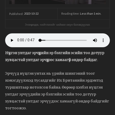
2023-10-22
Reading time:
Less than 1
min.
Published:
Энэхүү мэдээ, нийтлэлийг хиймэл оюун боловсруулав.
Нүцгэн унтдаг эрчүүдийн эр бэлгийн эсийн тоо дотуур
хувцастай унтдаг эрчүүдээс хамаагүй өндөр байдаг
.
Эрчүүд нүцгэн унтах нь үрийн шингэний тоог
нэмэгдүүлэхэд тусалдгийг Их Британийн эрдэмтэд
туршилтаар нотолсон байна. Өөрөөр хэлбэл нүцгэн
унтдаг эрчүүдийн эр бэлгийн эсийн тоо дотуур
хувцастай унтдаг эрчүүдээс хамаагүй өндөр байдгийг
тогтоожээ.