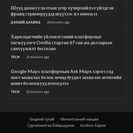
Шууд дамжуулалтын үеэр хүчирхийлэл үйлдсэн
франц стримерүүдэд шүүхээс ял оноожээ
ДЭЛХИЙ ДАХИНД
20 minutes ago
Харилцагчийн үйлчилгээний платформыг
хөгжүүлэгч Omilia стартап 67 сая ам.долларын
санхүүжилт босголоо
TECH
21 minutes ago
Google Maps платформын Ask Maps хэрэгсэлд
хоол захиалах болон зочид буудал захиалах агентийн
шинэ боломжууд нэмэгдлээ
TECH
22 minutes ago
Бидний тухай
Үйлчилгээний нөхцөл
Сурталчилгаа байршуулах
Холбоо барих