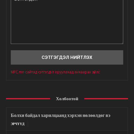
Сэтгэгдэл
MFC.mn сайтад сэтгэгдэл оруулахад анхаарах зүйлс
Холбоотой
Болхи байдал харилцаанд хэрхэн нөлөөлдөг вэ
ЭРЧҮҮД