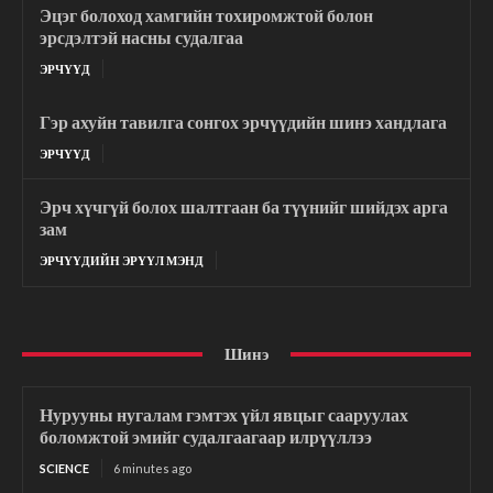
Эцэг болоход хамгийн тохиромжтой болон
эрсдэлтэй насны судалгаа
ЭРЧҮҮД
Гэр ахуйн тавилга сонгох эрчүүдийн шинэ хандлага
ЭРЧҮҮД
Эрч хүчгүй болох шалтгаан ба түүнийг шийдэх арга
зам
ЭРЧҮҮДИЙН ЭРҮҮЛ МЭНД
Шинэ
Нурууны нугалам гэмтэх үйл явцыг сааруулах
боломжтой эмийг судалгаагаар илрүүллээ
SCIENCE
6 minutes ago