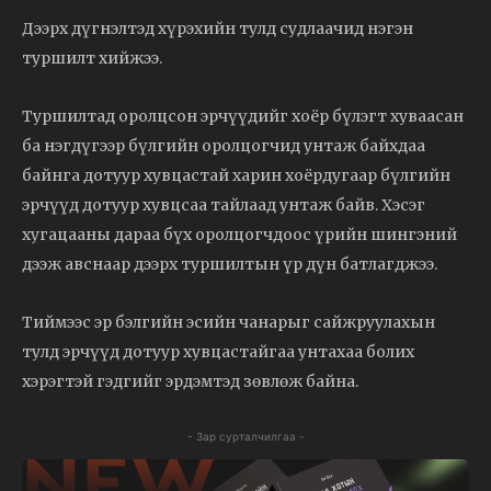
Дээрх дүгнэлтэд хүрэхийн тулд судлаачид нэгэн
туршилт хийжээ.
Туршилтад оролцсон эрчүүдийг хоёр бүлэгт хуваасан
ба нэгдүгээр бүлгийн оролцогчид унтаж байхдаа
байнга дотуур хувцастай харин хоёрдугаар бүлгийн
эрчүүд дотуур хувцсаа тайлаад унтаж байв. Хэсэг
хугацааны дараа бүх оролцогчдоос үрийн шингэний
дээж авснаар дээрх туршилтын үр дүн батлагджээ.
Тиймээс эр бэлгийн эсийн чанарыг сайжруулахын
тулд эрчүүд дотуур хувцастайгаа унтахаа болих
хэрэгтэй гэдгийг эрдэмтэд зөвлөж байна.
- Зар сурталчилгаа -