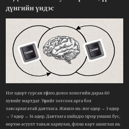
дүнгийн үндэс
Нэг өдөрт сурсан зүйлээ долоо хоногийн дараа 80
хувийг мартдаг. Үүнийг зогсоох арга бол
завсарлагатай давтлага. Жишээ нь: нэг өдөр → 3 өдөр
→ 7 өдөр → 14 өдөр. Давтлага хийхдээ зүгээр унших бус,
өөртөө асуулт тавьж хариулах, флэш карт ашиглах нь