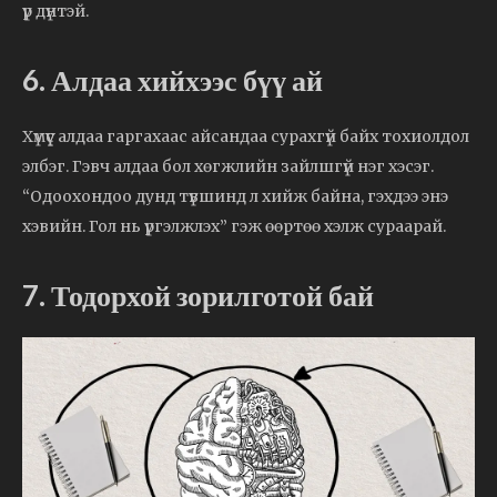
үр дүнтэй.
6. Алдаа хийхээс бүү ай
Хүмүүс алдаа гаргахаас айсандаа сурахгүй байх тохиолдол
элбэг. Гэвч алдаа бол хөгжлийн зайлшгүй нэг хэсэг.
“Одоохондоо дунд түвшинд л хийж байна, гэхдээ энэ
хэвийн. Гол нь үргэлжлэх” гэж өөртөө хэлж сураарай.
7. Тодорхой зорилготой бай