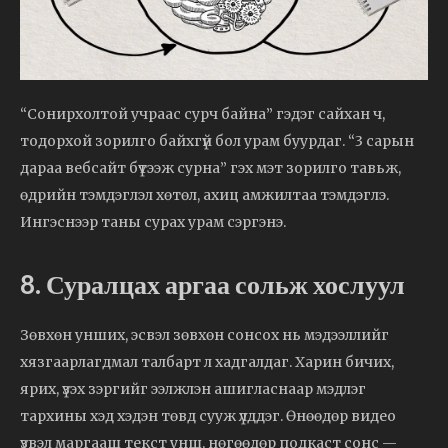
“Сонирхолтой учраас сурч байна” гэдэг сайхан ч,
тодорхой зорилго байхгүй бол урам буурдаг. “3 сарын
дараа вебсайт бүтээж сурна” гэх мэт зорилго тавьж,
өдрийн тэмдэглэл хөтөл, ахиц амжилтаа тэмдэглэ.
Ингэснээр таны сурах урам сэргэнэ.
8. Суралцах аргаа сольж хослуул
Зөвхөн унших, эсвэл зөвхөн сонсох нь мэдээллийг
хязгаарлагдмал талбарт л хадгалдаг. Харин бичих,
ярих, үзэх зэргийг ээлжлэн ашигласнаар мэдлэг
тархины хэд хэдэн төвд сууж үлддэг. Өнөөдөр видео
үзвэл маргааш текст унш, нөгөөдөр подкаст сонс —