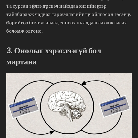
Та сурсан зүйлээ дүү эсвэл найздаа энгийн үгээр
тайлбарлаж чадвал тэр мэдлэгийг гүн ойлгосон гэсэн үг.
Өөрийгөө бичиж аваад сонсох нь алдаагаа олж засах
боломж олгоно.
3. Онолыг хэрэглээгүй бол
мартана