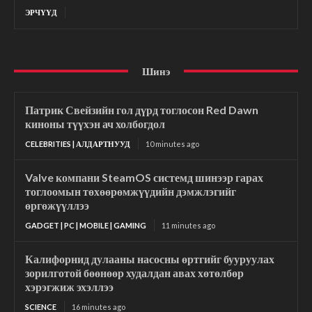
ЭРЧҮҮД
Шинэ
Патрик Свейзийн гол дүрд тоглосон Red Dawn
киноны түүхэн ач холбогдол
CELEBRITIES | АЛДАРТНУУД
10 minutes ago
Valve компани SteamOS системд шинээр гарах
тоглоомын төхөөрөмжүүдийн дэмжлэгийг
өргөжүүллээ
GADGET | PC | MOBILE | GAMING
11 minutes ago
Калифорнид дулааны насосны өртгийг бууруулах
зорилготой бөөнөөр худалдан авах хөтөлбөр
хэрэгжиж эхэллээ
SCIENCE
16 minutes ago