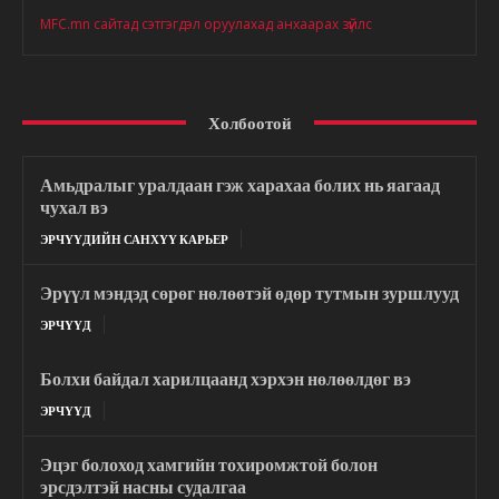
MFC.mn сайтад сэтгэгдэл оруулахад анхаарах зүйлс
Холбоотой
Амьдралыг уралдаан гэж харахаа болих нь яагаад
чухал вэ
ЭРЧҮҮДИЙН САНХҮҮ КАРЬЕР
Эрүүл мэндэд сөрөг нөлөөтэй өдөр тутмын зуршлууд
ЭРЧҮҮД
Болхи байдал харилцаанд хэрхэн нөлөөлдөг вэ
ЭРЧҮҮД
Эцэг болоход хамгийн тохиромжтой болон
эрсдэлтэй насны судалгаа