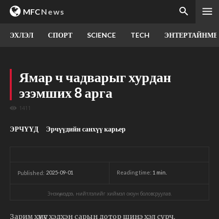
MFC
News
ЭХЛЭЛ
СПОРТ
SCIENCE
TECH
ЭНТЕРТАЙНМЕ
Ямар ч чадварыг хурдан
эзэмших 8 арга
1411
ЭРЧҮҮД
Эрчүүдийн санхүү карьер
2025-09-01
Reading time:
1
min.
Published:
Энэхүү мэдээ, нийтлэлийг хиймэл оюун боловсруулав.
Зарим хүмүүс хэдхэн сарын дотор шинэ хэл сурч,