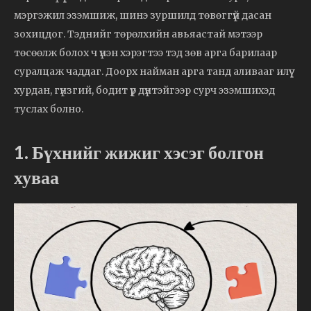
мэргэжил эзэмшиж, шинэ зуршилд төвөггүй дасан
зохицдог. Тэднийг төрөлхийн авьяастай мэтээр
төсөөлж болох ч үнэн хэрэгтээ тэд зөв арга барилаар
суралцаж чаддаг. Доорх найман арга танд аливааг илүү
хурдан, гүнзгий, бодит үр дүнтэйгээр сурч эзэмшихэд
туслах болно.
1. Бүхнийг жижиг хэсэг болгон
хуваа