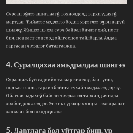
Сурсан зүйлээ ашиглаагүй тохиолдолд тархи удахгүй
мартдаг. Тиймээс мэдлэгээ бодит хэрэглээ рүү нэн даруй
шилжүүл. Жишээ нь хэл сурч байвал бичлэг хий, пост
бич, подкаст сонсоод ойлгосноо тайлбарла. Алдаа
гаргасан ч мэдлэг баталгаажна.
4. Суралцахаа амьдралдаа шингээ
Суралцаж буй сэдвийн талаар видео үз, блог унш,
подкаст сонс, тархиа байнга тухайн мэдээлэлд өртүүл.
Ойлгож чадахгүй байсан ч мэдээлэл тархинд аяндаа
холбогдож эхэлдэг. Энэ нь суралцах явцыг амьдралын
хэв маяг болгоход хүргэнэ.
5. Давтлага бол уйтгар биш, үр