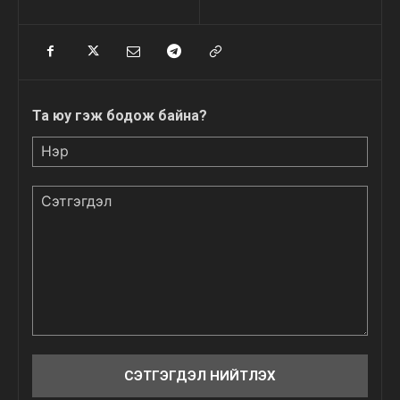
Та юу гэж бодож байна?
Нэр
Сэтгэгдэл