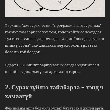
Тархинд “хэл сурах” эсвэл “программчлалд суралцах”
гэх мэт том зорилго хэт том, тодорхойгүй сонсогддог
тул сэтгэл санааг дарамталдаг. Харин “өнөөдөр гурван
шинэ үг сурна” гэж хандахад илүү тодорхой, гүйцэтгэх
боломжтой болдог.
Өдөрт 15–20 минут зарцуулсан ч сардаа хэдэн арван
цагийн хуримтлал үүсч, асар их ахиц гарна.
2. Сурах зүйлээ тайлбарла – хэнд ч
хамаагүй
Фейнманы арга бол ойлголтыг бататгах үр дүнтэй арга.