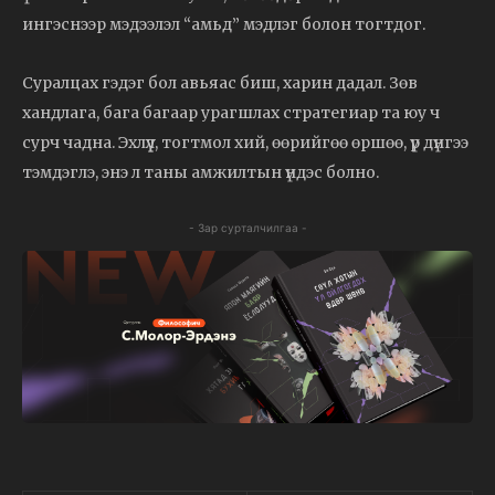
ингэснээр мэдээлэл “амьд” мэдлэг болон тогтдог.
Суралцах гэдэг бол авьяас биш, харин дадал. Зөв
хандлага, бага багаар урагшлах стратегиар та юу ч
сурч чадна. Эхлүүл, тогтмол хий, өөрийгөө өршөө, үр дүнгээ
тэмдэглэ, энэ л таны амжилтын үндэс болно.
- Зар сурталчилгаа -