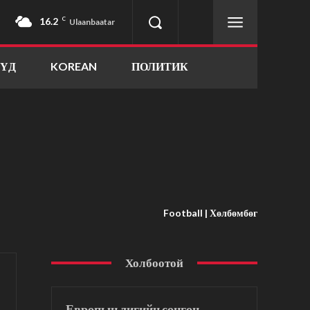
16.2
C
Ulaanbaatar
ҮҮД
KOREAN
ПОЛИТИК
Football | Хөлбөмбөг
Холбоотой
Европын лигийн сонгон