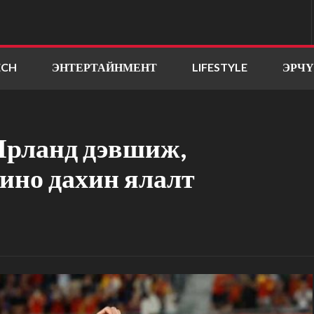
ECH
ЭНТЕРТАЙНМЕНТ
LIFESTYLE
ЭРЧ
Ирланд дэвшиж,
ино дахин ялалт