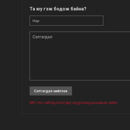
Та юу гэж бодож байна?
Нэр
Сэтгэгдэл
MFC.mn сайтад сэтгэгдэл оруулахад анхаарах зүйлс