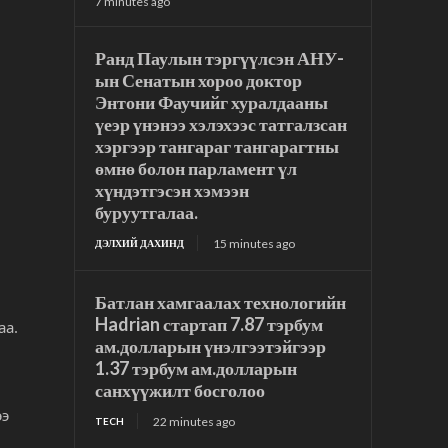
7 minutes ago
Ранд Паулын тэргүүлсэн АНУ-
ын Сенатын хороо доктор
Энтони Фаучийг хуралдааны
үеэр үнэнээ хэлэхээс татгалзсан
хэргээр тангараг тангарагтны
өмнө болон парламент үл
хүндэтгэсэн хэмээн
буруутгалаа.
15 minutes ago
ДЭЛХИЙ ДАХИНД
Батлан хамгаалах технологийн
Hadrian стартап 7.87 тэрбум
аа.
ам.долларын үнэлгээтэйгээр
1.37 тэрбум ам.долларын
санхүүжилт босголоо
ээ
22 minutes ago
TECH