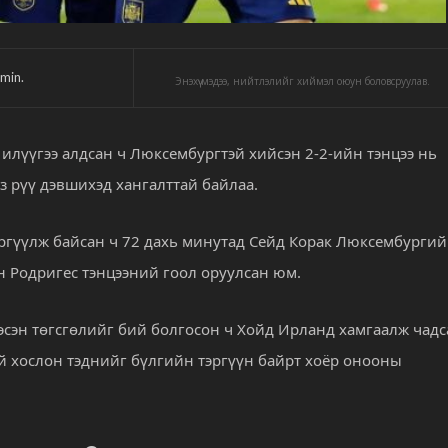
min.
Энэхүү мэдээ, нийтлэлийг хиймэл оюун боловсруулав.
илүүгээ алдсан ч Люксембургтэй хийсэн 2-2-ийн тэнцээ нь
 рүү дэвшихэд хангалттай байлаа.
эргүүлж байсан ч 72 дахь минутад Сейд Корак Люксембурги
он Родригес тэнцээний гоол оруулсан юм.
эсэн төгсгөлийг бий болгосон ч Хойд Ирланд хамгаалж чадс
эй хослон тэднийг бүлгийн тэргүүн байрт хоёр онооны