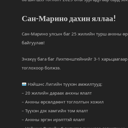
Сан-Марино дахин яллаа!
Сан-Марино улсын баг 25 жилийн турш анхны өрсө
байгуулав!
Энэхүү бага баг Лихтенштейнийг 3-1 харьцаагаар 
тоглохоор болжээ.
Нэйшнс Лигийн түүхэн амжилтууд:
– 20 жилийн дараах анхны ялалт
– Анхны өрсөлдөөнт тоглолтын хожил
– Түүхэн дэх хамгийн том ялалт
– Анхны эргэн ирэлттэй ялалт