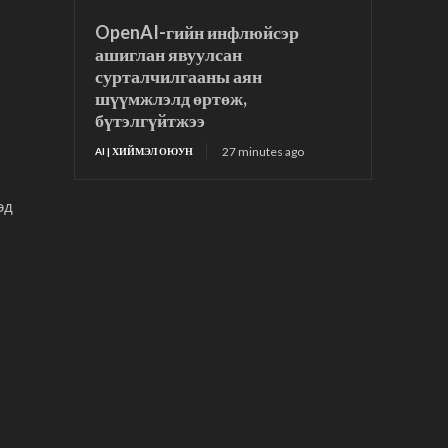
OpenAI-гийн инфлюйсэр
ашиглан явуулсан
сурталчилгааны аян
шүүмжлэлд өртөж,
бүтэлгүйтжээ
27 minutes ago
AI | ХИЙМЭЛ ОЮУН
эд