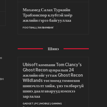
Мохамед Салах Туркийн
Трабзонспор клубтэй хоёр
жилийн гэрээ байгууллаа
FOOTBALL | ХӨЛБӨМБӨГ
Шинэ
йн
Ubisoft компани Tom Clancy’s
Ghost Recon цувралын 24
жилийн ойг угтаж Ghost Recon
ан
Wildlands тоглоомд томоохон
шинэчлэлт хийж, үнэ төлбөргүй
шинэ даалгаварууд нэмэхээ
зарлалаа
GADGET | PC | MOBILE | GAMING