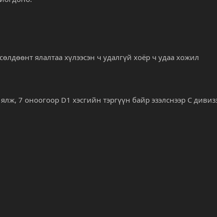
лдөөнт ялалтаа хүлээсэн ч удалгүй хоёр ч удаа хожил
ялж, 7 оноогоор D1 хэсгийн тэргүүн байр эзэлснээр C дивиз