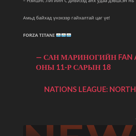
– Нэйшнс Лигийн C дивизэд анх удаа дэвшсэн нь
Амьд байхад үнэхээр гайхалтай цаг үе!
FORZA TITANI
— САН МАРИНОГИЙН FAN 
ОНЫ 11-Р САРЫН 18
NATIONS LEAGUE: NORTH