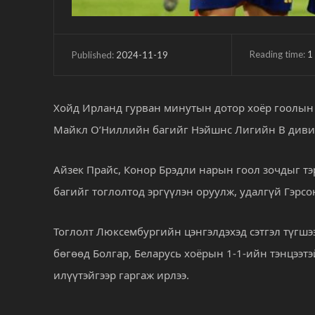
Reading time:
1
2024-11-19
Published:
Хойд Ирланд гурван минутын дотор хоёр гоолын 
Майкл О’Ниллийн багийг Нэйшнс Лигийн B дивиз
Айзек Прайс, Конор Брэдли нарын гоол зочдыг т
багийг тоглолтод эргүүлэн оруулж, удалгүй Гэрс
Тоглолт Люксембургийн цэнгэлдэхэд сэтгэл түгшэ
бөгөөд Болгар, Беларусь хоёрын 1-1-ийн тэнцээт
илүүтэйгээр гаргаж ирлээ.