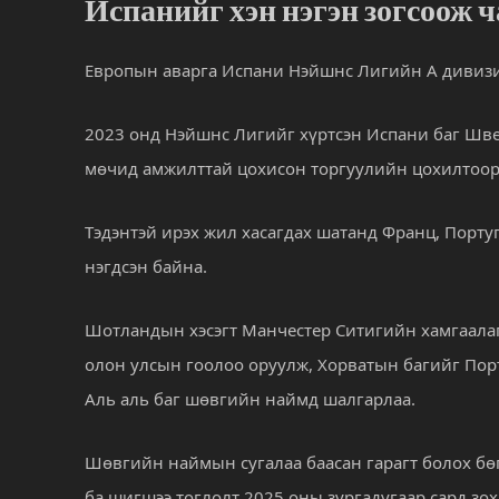
Испанийг хэн нэгэн зогсоож ч
Европын аварга Испани Нэйшнс Лигийн А дивизи
2023 онд Нэйшнс Лигийг хүртсэн Испани баг Шве
мөчид амжилттай цохисон торгуулийн цохилтоор 
Тэдэнтэй ирэх жил хасагдах шатанд Франц, Португ
нэгдсэн байна.
Шотландын хэсэгт Манчестер Ситигийн хамгаала
олон улсын гоолоо оруулж, Хорватын багийг Порту
Аль аль баг шөвгийн наймд шалгарлаа.
Шөвгийн наймын сугалаа баасан гарагт болох бөг
ба шигшээ тоглолт 2025 оны зургадугаар сард зо