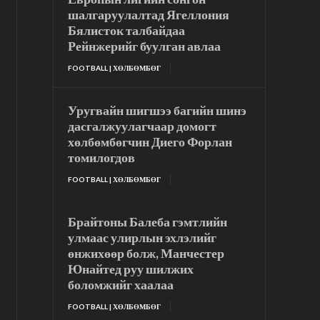
шалгаруулалтад Ягеллония
Бялисток талбайдаа
Рейнжерийг буулган авлаа
FOOTBALL | ХӨЛБӨМБӨГ
Уругвайн шигшээ багийн шинэ
дасгалжуулагчаар домогт
хөлбөмбөгчин Диего Форлан
томилогдов
FOOTBALL | ХӨЛБӨМБӨГ
Брайтоны Балеба гэмтлийн
улмаас улирлын эхлэлийг
өнжихөөр болж, Манчестер
Юнайтед руу шилжих
боломжийг хаалаа
FOOTBALL | ХӨЛБӨМБӨГ