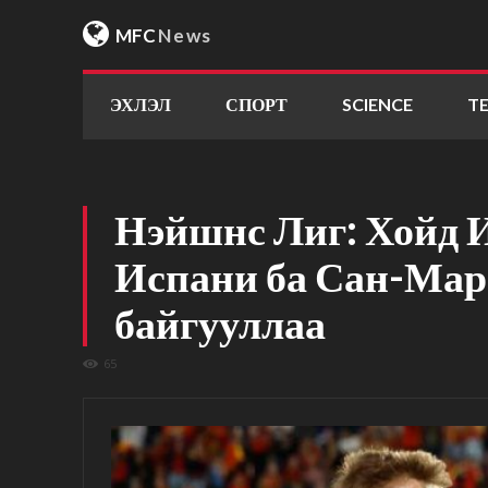
MFC
News
ЭХЛЭЛ
СПОРТ
SCIENCE
T
Нэйшнс Лиг: Хойд 
Испани ба Сан-Мар
байгууллаа
65