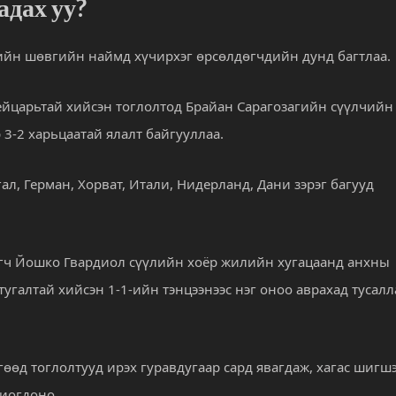
адах уу?
йн шөвгийн наймд хүчирхэг өрсөлдөгчдийн дунд багтлаа.
йцарьтай хийсэн тоглолтод Брайан Сарагозагийн сүүлчийн
3-2 харьцаатай ялалт байгууллаа.
ал, Герман, Хорват, Итали, Нидерланд, Дани зэрэг багууд
гч Йошко Гвардиол сүүлийн хоёр жилийн хугацаанд анхны
галтай хийсэн 1-1-ийн тэнцээнээс нэг оноо аврахад тусалл
өөд тоглолтууд ирэх гуравдугаар сард явагдаж, хагас шигш
хиогдоно.