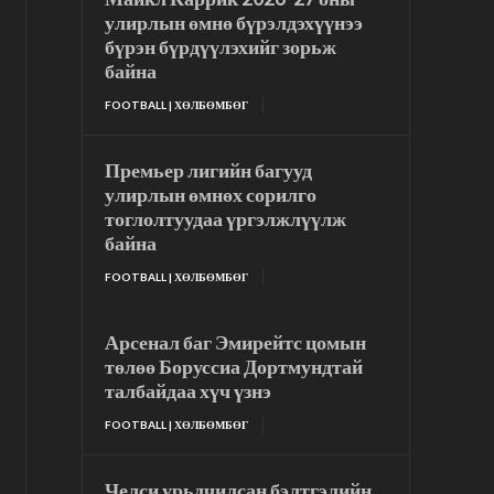
улирлын өмнө бүрэлдэхүүнээ
бүрэн бүрдүүлэхийг зорьж
байна
FOOTBALL | ХӨЛБӨМБӨГ
Премьер лигийн багууд
улирлын өмнөх сорилго
тоглолтуудаа үргэлжлүүлж
байна
FOOTBALL | ХӨЛБӨМБӨГ
Арсенал баг Эмирейтс цомын
төлөө Боруссиа Дортмундтай
талбайдаа хүч үзнэ
FOOTBALL | ХӨЛБӨМБӨГ
Челси урьдчилсан бэлтгэлийн