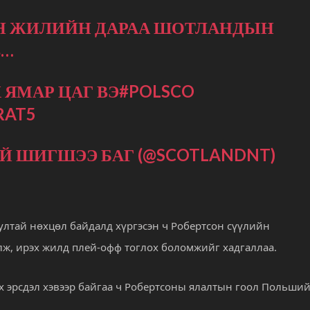
АН ЖИЛИЙН ДАРАА ШОТЛАНДЫН
В…
 ЯМАР ЦАГ ВЭ
#POLSCO
RAT5
 ШИГШЭЭ БАГ (@SCOTLANDNT)
юултай нөхцөл байдалд хүргэсэн ч Робертсон сүүлийн
лж, ирэх жилд плей-офф тоглох боломжийг хадгаллаа.
х эрсдэл хэвээр байгаа ч Робертсоны ялалтын гоол Польший