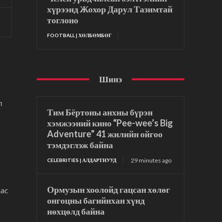
хүрээнд Жохор Дарул Тазимтай
тоглоно
FOOTBALL | ХӨЛБӨМБӨГ
Шинэ
л
Тим Бёртоны анхны бүрэн
хэмжээний кино “Pee-wee’s Big
Adventure” 41 жилийн ойгоо
тэмдэглэж байна
29 minutes ago
CELEBRITIES | АЛДАРТНУУД
Ормузын хоолойд гацсан хөлөг
ас
онгоцны багийнхан хүнд
нөхцөлд байна