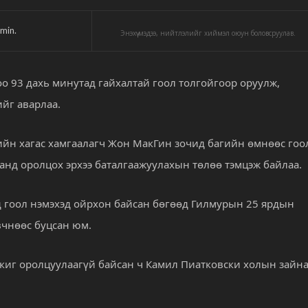
min.
Энэхүү мэдээ, нийтлэлийг хиймэл оюун боловсруулав.
 93 дахь минутад гайхалтай гоол толгойгоор оруулж,
ийг аварлаа.
гийн хагас хамгаалагч Жон МакГин зочид багийн өмнөөс гоо
танд оролцох эрхээ баталгаажуулахын төлөө тэмцэж байлаа.
 гоол нэмэхэд ойрхон байсан бөгөөд Гилмурын 25 ярдын
вчнөөс буцсан юм.
киг оролцуулаагүй байсан ч Камил Пиатковски холын зайна