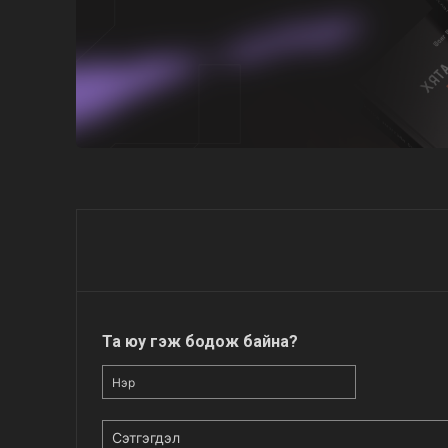
Та юу гэж бодож байна?
Нэр