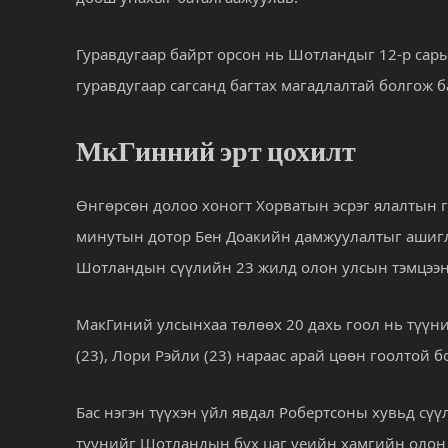
Гуравдугаар байрт орсон нь Шотландыг 12-р са
гуравдугаар сагсанд багтах магадлалтай болгож б
МкГинний эрт цохилт
Өнгөрсөн долоо хоногт Хорватын эсрэг ялалтын г
минутын дотор Бен Доакийн дамжуулалтыг ашигла
Шотландын сүүлийн 23 жилд олон улсын тэмцээнд
МакГиний улсынхаа төлөөх 20 дахь гоол нь түүни
(23), Лори Рэйли (23) нараас арай цөөн гоолтой б
Бас нэгэн түүхэн үйл явдал Робертсоны хувьд сүү
түүнийг Шотландын бүх цаг үеийн хамгийн олон 