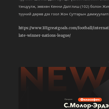
тэнцүүлж, зөвхөн Кенни Далглиш (102) болон Жим
түүний дөрөв дэх гоол Жон Суттарын дамжуулалта
https://www.101greatgoals.com/football/interna
late-winner-nations-league/