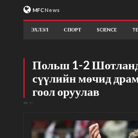
MFC
News
ЭХЛЭЛ
СПОРТ
SCIENCE
T
Польш 1-2 Шотланд
сүүлийн мөчид дра
гоол оруулав
69