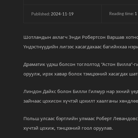
Reading time:
1
2024-11-19
Published:
Шотландын ахлагч Энди Робертсон Варшав хотноо
Үндэстнүүдийн лигээс хасагдахаас багийнхаа нэр
Драматик үдэш болсон тоглолтод “Астон Вилла”-
оруулж, ирэх хавар болох тэмцээний хасагдах ша
Линдон Дайкс болон Билли Гилмур нар эхний үед
зайнаас цохисон хүчтэй цохилт хаалганы хөндлө
Польш улсаас бэртлийн улмаас Роберт Левандовс
хүчтэй цохиж, тэнцээний гоол оруулав.