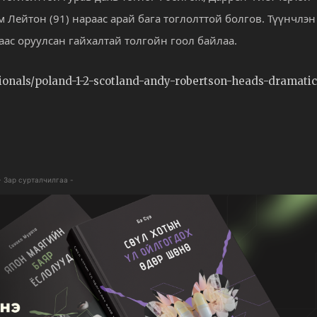
 Лейтон (91) нараас арай бага тоглолттой болгов. Түүнчлэн
ас оруулсан гайхалтай толгойн гоол байлаа.
tionals/poland-1-2-scotland-andy-robertson-heads-dramatic
- Зар сурталчилгаа -