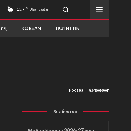
15.7
C
Ulaanbaatar
ҮҮД
KOREAN
ПОЛИТИК
Football | Хөлбөмбөг
Холбоотой
Майкл Каррик 2026-27 оны