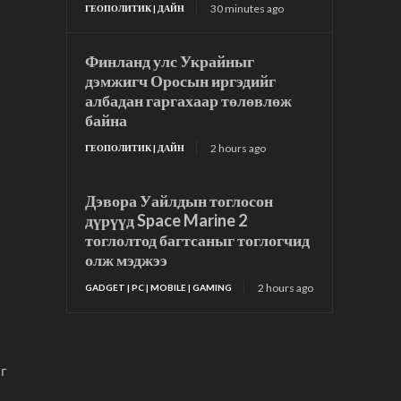
30 minutes ago
ГЕОПОЛИТИК | ДАЙН
Финланд улс Украйныг
дэмжигч Оросын иргэдийг
албадан гаргахаар төлөвлөж
байна
2 hours ago
ГЕОПОЛИТИК | ДАЙН
Дэвора Уайлдын тоглосон
дүрүүд Space Marine 2
тоглолтод багтсаныг тоглогчид
олж мэджээ
2 hours ago
GADGET | PC | MOBILE | GAMING
г