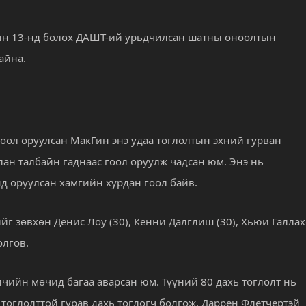
рын 13-нд болох ДАШТ-ий урьдчилсан шатны оноолтын
айна.
оол оруулсан МакГин энэ удаа тоглолтын эхний гурван
н талбайн гаднаас гоол оруулж чадсан юм. Энэ нь
 оруулсан хамгийн хурдан гоол байв.
йг зөвхөн Денис Лоу (30), Кенни Далглиш (30), Хьюи Галла
олгов.
лчийн мөчид багаа аварсан юм. Түүний 80 дахь тоглолт нь
тоглолттой гурав дахь тоглогч болгож, Даррен Флетчертэй