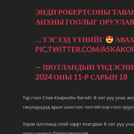
ЭНДИ РОБЕРТСОНЫ ТАВ
АНХНЫ ГООЛЫГ ОРУУЛА
… ТЭГЭЭД ҮҮНИЙГ
АВАХ
PIC.TWITTER.COM/A5KAKO
— ШОТЛАНДЫН ҮНДЭСНИЙ
2024 ОНЫ 11-Р САРЫН 18
Тэр гоол Стив Кларкийн багийг В лиг рүү унах а
секундүүдэд арын шонгоос толгойгоор гоол оруу
Хэрэв Шотланд плей-оффт ялагдвал В лиг рүү уна
доош унахыг баталгаажуулав.