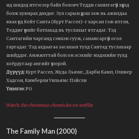
ид шидэд итгэсээр байх боловч Тедди сахилгагүй хүүхэд
болж хувирах дөхдөг. Зул сарын үдэш ээж нь ажилдаа
явах үед Кейт Санта (Курт Рассел)-г харсан гэж итгэн,
Теддиг үүнийг батлахад нь туслахыг ятгадаг. Тэд
Сантагийн чарганд сэмхэн сууж, санамсаргүй осол
гаргадаг. Тэд алдаагаа засахын тулд Сантад туслахаар
шийддэг. Амжилттай болсон эсэхийг мэдэхийн тулд
хоёрдугаар ангийг үзээрэй.
Дүрүүд:
Курт Рассел, Жуда Льюис, Дарби Камп, Оливер
Хадсон, Кимберли Уильямс Пэйсли
Үнэлгээ:
PG
Watch
the christmas chronicles
on netflix
The Family Man (2000)