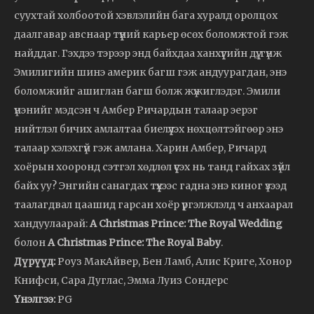
суухтай холбоотой хэвлэлийн бага хуралд оролцох
даалгавар авснаар түүний карьер өсөх боломжтой гэж
найддаг. Гэхдээ тэрээр энд байхдаа ханхүүгийн дүү, гүнж
Эмилигийн шинэ америк багш гэж андуурагдан, энэ
боломжийг ашиглан багш болж жүжиглэдэг. Эмили
үнэнийг мэдсэн ч Амбер Ричардын талаар эерэг
нийтлэл бичих амлалтаа биелүүлэх нөхцөлтэйгөөр энэ
талаар хэлэхгүй гэж амлана. Харин Амбер, Ричард
хоёрын хооронд сэтгэл хөдлөл үүсэх нь танд гайхах зүйл
байх уу? Энгийн санагдах түүхээс гадна энэ киног үзээд
таалагдвал цаашид гарсан хоёр үргэлжлэлд ч анхаарал
хандуулаарай:
A Christmas Prince: The Royal Wedding
болон
A Christmas Prince: The Royal Baby
.
Дүрүүд:
Роуз МакАйвер, Бен Ламб, Алис Криге, Хонор
Книфси, Сара Дуглас, Эмма Луиз Сондерс
Үнэлгээ:
PG