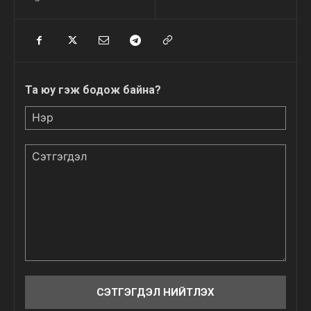
Та юу гэж бодож байна?
Нэр
Сэтгэгдэл