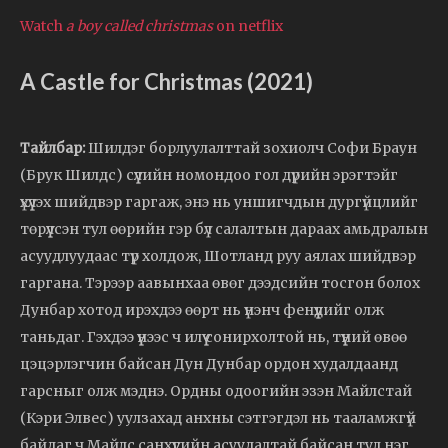
Watch
a boy called christmas
on netflix
A Castle for Christmas (2021)
Тайлбар:
Шилдэг борлуулалттай зохиолч Софи Браун
(Брук Шилдс) сүүлийн номондоо гол дүрийн эрэгтэйг
үхүүлэх шийдвэр гаргаж, энэ нь уншигчдын дургүйцлийг
төрүүлсэн тул өөрийн гэр бүл салалтын дараах амьдралын
асуудлуудаас түр холдож, Шотланд руу аялах шийдвэр
гаргана. Тэрээр аавынхаа өвөг дээдсийн тосгон болох
Дунбар хотод ирэхдээ өөрт нь үнэнч фенүүдийг олж
таньдаг. Гэхдээ үүнээс ч илүү сонирхолтой нь, түүний өвөө
цэцэрлэгчин байсан Дун Дунбар ордон худалдаанд
гарсныг олж мэднэ. Ордны одоогийн эзэн Майлстай
(Кэри Элвес) уулзахад анхны сэтгэгдэл нь тааламжгүй
байдаг ч Майлс санхүүгийн асуудалтай байсан тул нэг