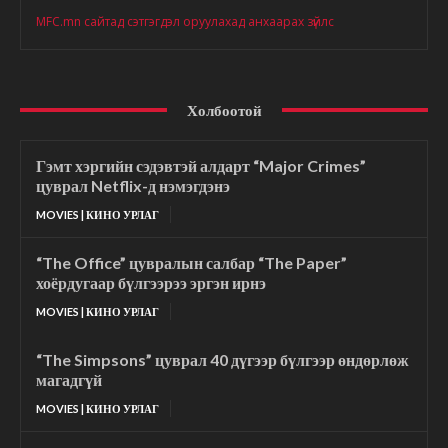
MFC.mn сайтад сэтгэгдэл оруулахад анхаарах зүйлс
Холбоотой
Гэмт хэргийн сэдэвтэй алдарт “Major Crimes”
цуврал Netflix-д нэмэгдэнэ
MOVIES | КИНО УРЛАГ
“The Office” цувралын салбар “The Paper”
хоёрдугаар бүлгээрээ эргэн ирнэ
MOVIES | КИНО УРЛАГ
“The Simpsons” цуврал 40 дүгээр бүлгээр өндөрлөж
магадгүй
MOVIES | КИНО УРЛАГ