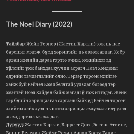
The Noel Diary (2022)
Тайлбар:
Жейк Тернер (Жастин Хартли) ээж нь нас
барсныг мэдэж, бүх эд хөрөнгийг нь өвлөж авдаг. Хоёр
арван жилийн дараа гэртээ очиж, ээжийнхээ эд
зүйлсийг үзэж байхдаа хуучин асрагч Ноэл Хэйдены
өдрийн тэмдэглэлийг олно. Тэрээр төрсөн эхийгээ
хайж буй Рэйчел Кэмпбеллтай уулздаг бөгөөд тэр
эмэгтэй Ноэл Хэйден байж магадгүй гэж итгэдэг. Жейк
гэр бүлийн харилцаагаа сэргээж байх үед Рэйчел төрсөн
эхийгээ хайх хүсэл нь шинэ харилцаа эхлүүлэхээс илүү чухал
эсэхэд эргэлзэж эхэлдэг.
Дүрүүд:
Жастин Хартли, Барретт Досс, Эссенс Аткинс,
Бонни Беделиа, Жеймс Ремар, Аарон Коста Ганис