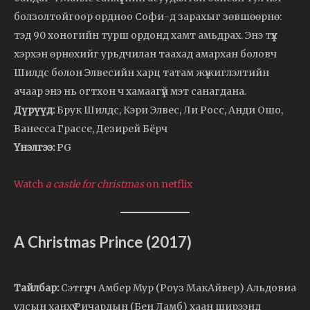
болзолтойгоор ордноо Софи-д зарахыг зөвшөөрнө:
тэд 90 хоногийн турш ордонд хамт амьдрах. Энэ түүх
хэрхэн өрнөхийг урьдчилан таахад амархан боловч
Шилдс болон Элвесийн харц татам жүжиглэлтийн
ачаар энэ нь огтхон ч хамаагүй мэт санагдана.
Дүрүүд:
Брук Шилдс, Кэри Элвес, Ли Росс, Анди Ошо,
Ванесса Грассе, Дезирей Бёрч
Үнэлгээ:
PG
Watch
a castle for christmas
on netflix
A Christmas Prince (2017)
Тайлбар:
Сэтгүүлч Амбер Мур (Роуз МакАйвер) Альдовиа
улсын ханхүү Ричардын (Бен Ламб) хаан ширээнд