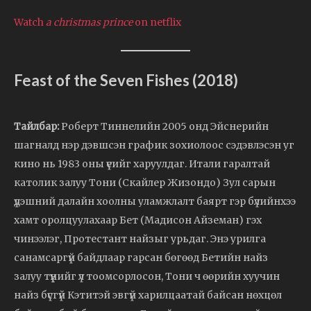
Watch
a christmas prince
on netflix
Feast of the Seven Fishes (2018)
Тайлбар:
Роберт Тиннелийн 2005 онд Эйснерийн
шагналд нэр дэвшсэн график зохиолоос сэдэвлэсэн уг
кино нь 1983 оны үеийг харуулдаг. Итали гаралтай
католик залуу Тони (Скайлер Жизондо) Зул сарын
үдэшний далайн хоолны уламжлалт баярт гэр бүлийнхээ
хамт оролцуулахаар Бет (Мадисон Айземан) гэх
чинээлэг, Протестант найзыг урьдаг. Энэ урилга
санамсаргүй байдлаар гарсан бөгөөд Бетийн найз
залуу түүнийг үл тоомсорлосон, Тони ч өөрийн хуучин
найз бүсгүй Кэтитэй эвгүй харилцаатай байсан нөхцөл