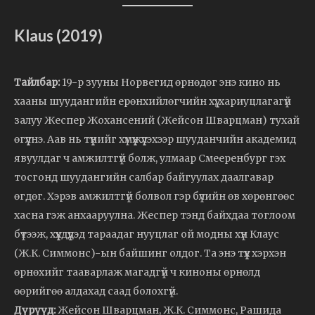
Klaus (2019)
Тайлбар:
19-р зууны Норвегид өрнөдөг энэ кино нь
хааны шуудангийн ерөнхийлөгчийн хүү, хариуцлагагүй
залуу Жеспер Жохансений (Жейсон Шварцман) тухай
өгүүлнэ. Аав нь түүнийг хүмүүжүүлэхээр шууданчийн академид
явуулдаг ч амжилтгүй болж, улмаар Смееренбург гэх
тосгонд шуудангийн салбар байгуулах даалгавар
өгдөг. Хэрэв амжилтгүй болвол гэр бүлийн өв хөрөнгөөс
хасна гэж анхааруулна. Жеспер тэнд байхдаа тоглоом
бүтээж, хүүхдүүдэд тараадаг нууцлаг ой модны хүн Клаус
(Ж.К. Симмонс)-ын байшинг олдог. Та энэ түүх хэрхэн
өрнөхийг тааварлаж магадгүй ч киноны өрнөлд
өөрийгөө алдахад саад болохгүй.
Дүрүүд:
Жейсон Шварцман, Ж.К. Симмонс, Рашида