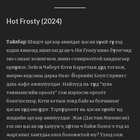
Hot Frosty (2024)
Тайлбар:
Шидэт аргаар амилдаг цасан хүний түүх хэд
хэдэн кинонд ашиглагдсан ч
Hot Frosty
кино бүтээгчид
энэ санааг хошигнон, шинэ сонирхолтой хандлагаар
өрнүүлжээ. Лейси Чаберт Кэти Барретын дүрд тоглож,
нөхрөө алдсаны дараа Нью-Йоркийн Хоуп Спрингс
дахь кафе ажиллуулдаг. Найзууд нь түүнд “хувь
тавилангийн ороолт” гэж нэрлэсэн ороолт
бэлэглэснээр, Кэти хотын төвд байгаа булчинлаг
цасан хүнд өмсүүлдэг. Тэрхүү ороолт нь цасан хүнийг ид
шидийн аргаар амилуулдаг. Жак (Дастин Миллиган)
гэх энэ цасан хүн халуун ч, хүйтэн ч байж болох ч тэд аз
жаргалыг хамтдаа олох боломжтой юу? Үзээд олж