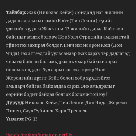
Тайлбар:
Жэк (Николас Кейж) Лондонд нэг жилийн
дадлагад явахын өмнө Кэйт (Тиа Леони) түүнийг
үлдэхийг хүсдэг ч Жэк явна. 13 жилийн дараа Кэйт зөв
байсныг мэдэх боловч Жэк Уолл Стритийн амжилттай
гүйцэтгэх захирал болдог. Гэвч нэгэн орой Кэш (Дон
Чидл) гэх этгээдтэй уулзсанаар Жэк хэрэв тэр дадлагад
яваагүй байсан бол амьдрал нь ямар байхыг харах
боломж олддог. Зул сарын өглөө тэрээр Нью
Жерсигийн дүүрэгт, Кэйт болон хоёр хүүхэдтэйгээ
амьдарч байгаа байдалдаа сэрнэ. Энэ амьдралыг
өөрийн бодит байдал болгох боломжтой юу?
Дүрүүд:
Николас Кейж, Тиа Леони, Дон Чидл, Жереми
Пивен, Саул Рубинек, Харв Преснелл
Үнэлгээ:
PG-13
Watch
the family man
on netflix