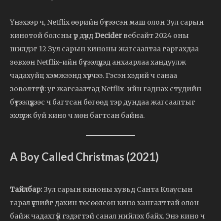
Үнэхээр ч, Netflix өөрийн бүтээсэн маш олон Зул сарын
кинотой болсны үр дүнд
Decider
вебсайт 2024 оны
шилдэг 12 Зул сарын киноны жагсаалтаа гаргахдаа
зөвхөн Netflix-ийн бүтээлүүдэд анхаарлаа хандуулж
чадахуйц хэмжээнд хүрчээ. Гэсэн хэдий ч санаа
зоволтгүй: уг жагсаалтад Netflix-ийн гаднах студийн
бүтээлүүдээс ч багтсан бөгөөд тэр дундаа жагсаалтыг
эхлүүлж буй кино ч мөн багтсан байна.
A Boy Called Christmas (2021)
Тайлбар:
Зул сарын киноны хувьд Санта Клаусын
гарал үүслийг дахин төсөөлсөн кино хангалттай олон
байж чадахгүй гэдэгтэй санал нийлэх байх. Энэ кино ч