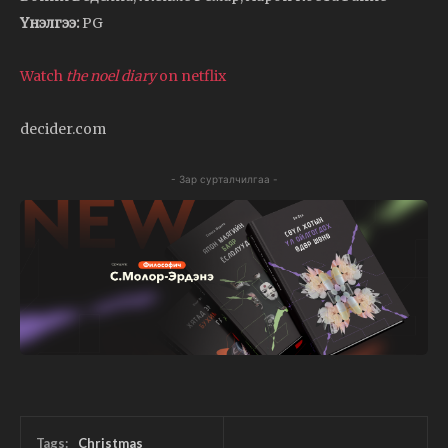
Үнэлгээ:
PG
Watch
the noel diary
on netflix
decider.com
- Зар сурталчилгаа -
Tags:
Christmas