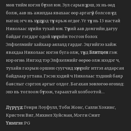
мөн тийм нэгэн бүтээл юм. Зул сарын үдэш, эх нь өөд
болж, аав нь ажилдаа явахаас өөр аргагүй болсон үед
нагац эгч нь хүүхдүүдэд түүх ярьж өгдөг. Уг түүх нь 13 настай
Николаас хүүгийн тухай юм. Түүний аав домгийн дагуу
байдаг гэгддэг одой хүмүүсийн тосгон болох
Элфхелмийг хайхаар аялалд гардаг. Эцгийгээ хайж
явахдаа Николаас нэгэн буга олж, түүнд
Блитцен
гэж
нэр өгнө. Ингээд тэр Элфхелмийг өөрөө олж нээдэг ч,
тухайн газрын оршин суугчид хүмүүсийг итгэл алдарсан
байдлаар угтана. Гэсэн хэдий ч Николаас тэдний баяр
баяслыг сэргээх аргыг олдог. Багахан зөвлөгөө өгөхөд:
энэ нь тоглоом бүтээж, тараахтай холбоотой…
Дүрүүд:
Генри Лоуфулл, Тоби Жонс, Салли Хокинс,
Кристен Виг, Михиел Хуйсман, Мэгги Смит
Үнэлгээ:
PG