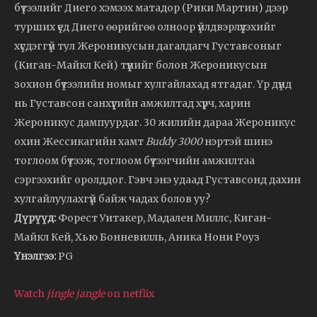
бүтээлийг Диего хэмээх матадор (Рики Мартин) дээр
турших үед Диего өөрийгөө олноор үйлдвэрлүүлэхийг
хүсдэггүй тул Жероникусын дагалдагч Густавсоныг
(Киган-Майкл Кей) түүнийг болон Жероникусын
зохион бүтээлийн номыг хулгайлахад ятгадаг. Үр дүнд
нь Густавсон санхүүгийн амжилтад хүрч, харин
Жероникус дампуурдаг. 30 жилийн дараа Жероникус
охин Жессикагийн хамт
Buddy 3000
нэртэй шинэ
тоглоом бүтээж, тоглоом бүтээгчийн амжилтаа
сэргээхийг оролддог. Гэвч энэ удаад Густавсонд дахин
хулгайлуулахгүй байж чадах болов уу?
Дүрүүд:
Форест Уитакер, Мадален Миллс, Киган-
Майкл Кей, Хью Бонневилль, Аника Нони Роуз
Үнэлгээ:
PG
Watch
jingle jangle
on netflix