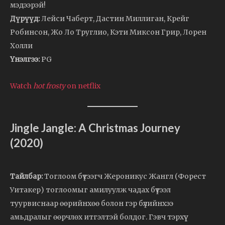
мэдээрэй!
Дүрүүд:
Лейси Чаберт, Дастин Миллиган, Крейг
Робинсон, Жо Ло Труглио, Кэти Миксон Грир, Лорен
Холли
Үнэлгээ:
PG
Watch
hot frosty
on netflix
Jingle Jangle: A Christmas Journey
(2020)
Тайлбар:
Тоглоом бүтээгч Жероникус Жангл (Форест
Уитакер) тоглоомыг амилуулж чадах бүтээл
туурвиснаар өөрийнхөө болон гэр бүлийнхээ
амьдралыг өөрчлөх итгэлтэй болдог. Гэвч тэрхүү