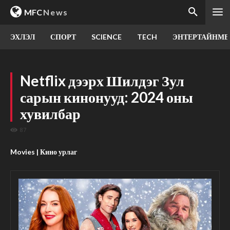
MFC
News
ЭХЛЭЛ
СПОРТ
SCIENCE
TECH
ЭНТЕРТАЙНМЕ
Netflix дээрх Шилдэг Зул
сарын кинонууд: 2024 оны
хувилбар
87
Movies | Кино урлаг