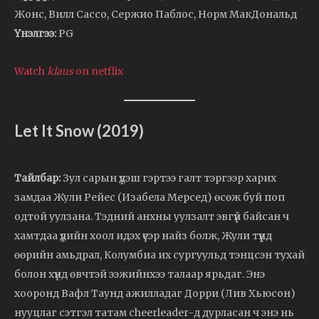
Жонс, Вилл Сассо, Сержио Паблос, Норм МакДональд
Үнэлгээ:
PG
Watch
klaus
on netflix
Let It Snow (2019)
Тайлбар:
Зул сарын үдэш гэртээ галт тэргээр харих
замдаа Жули Рейес (Изабела Мерсед) өсөж буй поп
одтой уулзана. Тэдний анхны уулзалт эвгүй байсан ч
хамтдаа үдийн хоол идэх үеэр найз болж, Жули түүнд
өөрийн амьдрал, Колумбиа их сургуульд тэнцсэн тухай
болон хүнд өвчтэй ээжийнхээ талаар ярьдаг. Энэ
хооронд Вафл Таунд ажилладаг Дорри (Лив Хьюсон)
нууцлаг сэтгэл татам cheerleader-д дурласан ч энэ нь