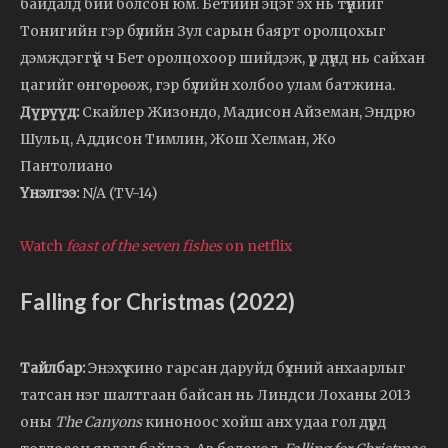
байдалд бий болсон юм. Бетийн эцэг эх нь түүнийг
Тонигийн гэр бүлийн Зул сарын баярт оролцохыг
дэмждэггүй ч Бет оролцохоор шийдэж, үр дүнд нь сайхан
цагийг өнгөрөөж, гэр бүлийн холбоо улам батжина.
Дүрүүд:
Скайлер Жизондо, Мадисон Айземан, Эндрю
Шульц, Аддисон Тимлин, Жош Хелман, Жо
Пантолиано
Үнэлгээ:
N/A (TV-14)
Watch
feast of the seven fishes
on netflix
Falling for Christmas (2022)
Тайлбар:
Энэхүү кино гарсан даруйд бүхний анхаарлыг
татсан нэг шалтгаан байсан нь Линдси Лоханы 2013
оны
The Canyons
киноноос хойш анх удаа гол дүрд