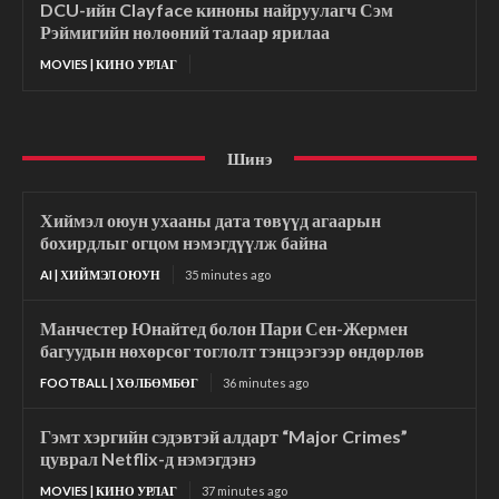
DCU-ийн Clayface киноны найруулагч Сэм
Рэймигийн нөлөөний талаар ярилаа
MOVIES | КИНО УРЛАГ
Шинэ
Хиймэл оюун ухааны дата төвүүд агаарын
бохирдлыг огцом нэмэгдүүлж байна
AI | ХИЙМЭЛ ОЮУН
35 minutes ago
Манчестер Юнайтед болон Пари Сен-Жермен
багуудын нөхөрсөг тоглолт тэнцээгээр өндөрлөв
FOOTBALL | ХӨЛБӨМБӨГ
36 minutes ago
Гэмт хэргийн сэдэвтэй алдарт “Major Crimes”
цуврал Netflix-д нэмэгдэнэ
MOVIES | КИНО УРЛАГ
37 minutes ago