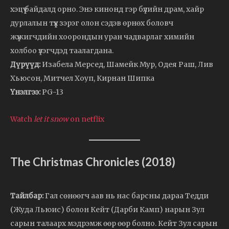
хэцүү байдалд орно. Энэ кинонд гэр бүлийн драм, хайр
дурлалын түүх зэрэг олон сэдэв өрнөх боловч
жүжигчдийн хоорондын уран чадварлаг химийн
холбоо үзэгчдэд таалагдана.
Дүрүүд:
Изабела Мерсед, Шамейк Мур, Одея Раш, Лив
Хьюсон, Митчел Хоуп, Кирнан Шипка
Үнэлгээ:
PG-13
Watch
let it snow
on netflix
The Christmas Chronicles (2018)
Тайлбар:
Гал сөнөөгч аав нь нас барсны дараа Тедди
(Жуда Льюис) болон Кейт (Дарби Камп) нарын Зул
сарын талаарх мэдрэмж өөр өөр болно. Кейт Зул сарын