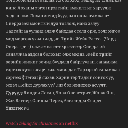
тоглосон явдал байлаа. Аз болоход,
Falling for Christmas
кино Лоханы эргэн ирэлтийн амжилтыг харуулж
чадсан юм. Лохан зочид буудлын өв залгамжлагч
Сиерра Бельмонтын дүрд тоглож, найз залуу
Тадтайгаа ууланд аялж байхдаа осолд орж, толгойгоо
мод мөргөж ухаан алддаг. Түүнийг Жейк Рассел (Чорд
Оверстрит) олж эмнэлэгт хүргэснээр Сиерра ой
санамжаа алдсан болохыг олж мэднэ. Жейк түүнийг
өөрийн жижиг зочид буудалд байрлуулан, санамжаа
сэргээх хүртэл асарч халамжилдаг. Тэрээр ой санамжаа
сэргээх үү? Тэгэлгүй яахав. Харин тэр Тадыг сонгох уу,
эсвэл Жейкт дурлах уу? Энэ бол жинхэнэ асуулт.
Дүрүүд:
Линдси Лохан, Чорд Оверстрит, Жорж Янг,
Жэк Вагнер, Оливиа Перез, Алехандра Флорес
Үнэлгээ:
PG
Watch
falling for christmas
on netflix