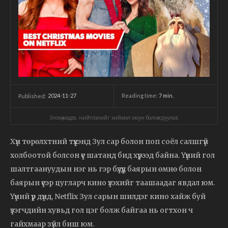
2024-11-27
Reading time:
7
min.
Published:
Энэхүү мэдээ, нийтлэлийг хиймэл оюун боловсруулав.
Хүн төрөлхтний түүхэнд Зул сар болон поп соёл салшгүй
холбоотой болсон үе шатанд бид хүрээд байна. Үүний гол
шалтгаануудын нэг нь гэр бүлүүд баярын өмнө болон
баярын үеэр цугларч кино үзэхийг таашаадаг явдал юм.
Үүний үр дүнд, Netflix Зул сарын шилдэг кино хайж буй
үзэгчдийн хувьд гол цэг болж байгаа нь огтхон ч
гайхмаар зүйл биш юм.