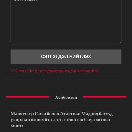
Сэтгэгдэл
MFC.mn сайтад сэтгэгдэл оруулахад анхаарах зүйлс
Холбоотой
Манчестер Сити болон Атлетико Мадрид багууд
улирлын өмнөх бэлтгэл тоглолтоо Сөүл хотноо
хийнэ