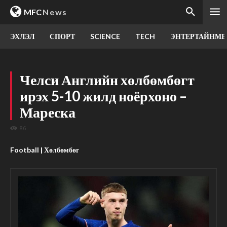
MFC
News
ЭХЛЭЛ
СПОРТ
SCIENCE
TECH
ЭНТЕРТАЙНМЕ
Челси Английн хөлбөмбөгт
ирэх 5-10 жилд ноёрхоно –
Мареска
86
Football | Хөлбөмбөг