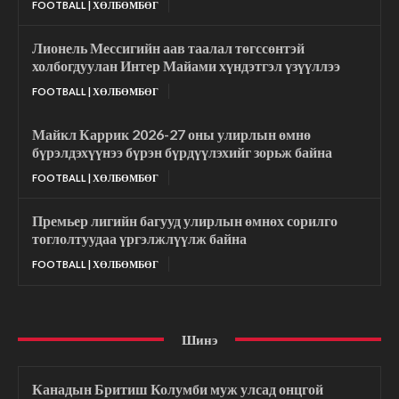
FOOTBALL | ХӨЛБӨМБӨГ
Лионель Мессигийн аав таалал төгссөнтэй
холбогдуулан Интер Майами хүндэтгэл үзүүллээ
FOOTBALL | ХӨЛБӨМБӨГ
Майкл Каррик 2026-27 оны улирлын өмнө
бүрэлдэхүүнээ бүрэн бүрдүүлэхийг зорьж байна
FOOTBALL | ХӨЛБӨМБӨГ
Премьер лигийн багууд улирлын өмнөх сорилго
тоглолтуудаа үргэлжлүүлж байна
FOOTBALL | ХӨЛБӨМБӨГ
Шинэ
Канадын Бритиш Колумби муж улсад онцгой