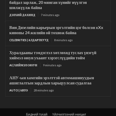
байдал зарлаж, 20 мянган хүнийг нүүлгэн
шилжүүлж байна
ДЭЛХИЙ ДАХИНД
7 minutes ago
Вин Дизелийн карьерын эргэлтийн цэг болсон xXx
киноны 24 жилийн ой тохиож байна
CELEBRITIES | АЛДАРТНУУД
8 minutes ago
Хуралдааны тэмдэглэл хөтлөхөд туслах үнэгүй
хиймэл оюун ухаант хэрэгслүүдийн тойм
AI | ХИЙМЭЛ ОЮУН
9 minutes ago
АНУ-ын хамгийн эрэлттэй автомашинуудын
ашиглалтын зардлын харьцуулсан судалгаа
AUTO | АВТО
28 minutes ago
Бидний тухай
Үйлчилгээний нөхцөл