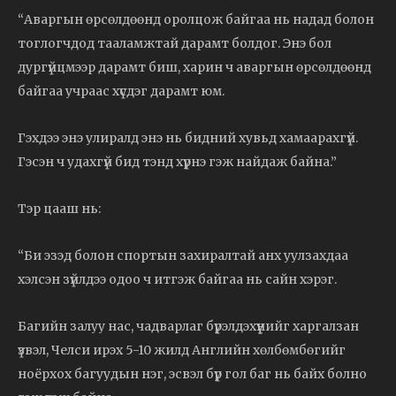
“Аваргын өрсөлдөөнд оролцож байгаа нь надад болон
тоглогчдод тааламжтай дарамт болдог. Энэ бол
дургүйцмээр дарамт биш, харин ч аваргын өрсөлдөөнд
байгаа учраас хүсдэг дарамт юм.
Гэхдээ энэ улиралд энэ нь бидний хувьд хамаарахгүй.
Гэсэн ч удахгүй бид тэнд хүрнэ гэж найдаж байна.”
Тэр цааш нь:
“Би эзэд болон спортын захиралтай анх уулзахдаа
хэлсэн зүйлдээ одоо ч итгэж байгаа нь сайн хэрэг.
Багийн залуу нас, чадварлаг бүрэлдэхүүнийг харгалзан
үзвэл, Челси ирэх 5-10 жилд Английн хөлбөмбөгийг
ноёрхох багуудын нэг, эсвэл бүр гол баг нь байх болно