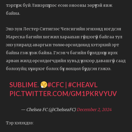
тэргүүлж буй Ливэрпүүлээс есөн онооны зөрүүтэй явж
байна.
Энэ зун Лестер Ситигээс Челсигийн эгнээнд нэгдсэн
Мареска багийн хөгжил хараахан гүйцээгүй байгаа тул
энэ улиралд аваргын төлөө өрсөлдөхөд хэтэрхий эрт
байна гэж үзэж байна. Гэсэн ч багийн бүрэлдэхүүн ирэх
арван жилд өрсөлдөгчдийн хувьд үнэхээр давашгүй саад
болохуйц хүчирхэг болох бүх нөхцөл бүрдсэн гэжээ.
SUBLIME.
#CFC
|
#CHEAVL
PIC.TWITTER.COM/GM1PKRVYUV
— Chelsea FC (@ChelseaFC)
December 2, 2024
Тэр хэлэхдээ: