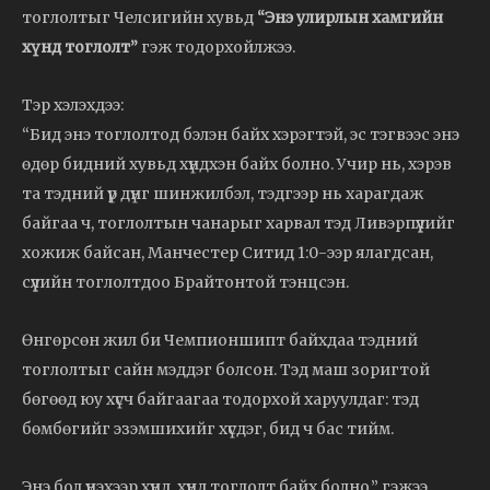
тоглолтыг Челсигийн хувьд
“Энэ улирлын хамгийн
хүнд тоглолт”
гэж тодорхойлжээ.
Тэр хэлэхдээ:
“Бид энэ тоглолтод бэлэн байх хэрэгтэй, эс тэгвээс энэ
өдөр бидний хувьд хүндхэн байх болно. Учир нь, хэрэв
та тэдний үр дүнг шинжилбэл, тэдгээр нь харагдаж
байгаа ч, тоглолтын чанарыг харвал тэд Ливэрпүүлийг
хожиж байсан, Манчестер Ситид 1:0-ээр ялагдсан,
сүүлийн тоглолтдоо Брайтонтой тэнцсэн.
Өнгөрсөн жил би Чемпионшипт байхдаа тэдний
тоглолтыг сайн мэддэг болсон. Тэд маш зоригтой
бөгөөд юу хүсч байгаагаа тодорхой харуулдаг: тэд
бөмбөгийг эзэмшихийг хүсдэг, бид ч бас тийм.
Энэ бол үнэхээр хүнд, хүнд тоглолт байх болно.” гэжээ.