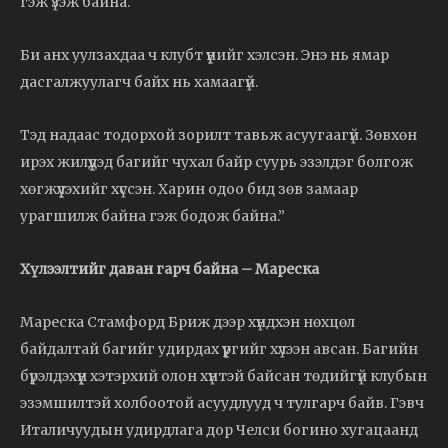
гэж үзэж байна.
Би анх уулзахдаа ч клубт үүнийг хэлсэн. Энэ нь ямар
дасгалжуулагч байх нь хамаагүй.
Тэд надаас тодорхой зорилт тавьж асуугаагүй. Зөвхөн
ирэх жилүүдэд багийг чухал байр суурь эзэлдэг болгож
хөгжүүлэхийг хүссэн. Харин одоо бид зөв замаар
урагшилж байна гэж бодож байна.”
Хүлээлтийг даван гарч байна – Мареска
Мареска Стамфорд Бриж дээр хүндхэн нөхцөл
байдалтай багийг удирдах үүргийг хүлээн авсан. Багийн
бүрэлдэхүүн хэтэрхий олон хүнтэй байсан төдийгүй клубын
эзэмшилтэй холбоотой асуудлууд ч тулгарч байв. Гэвч
Италичуудын удирдлага дор Челси богино хугацаанд