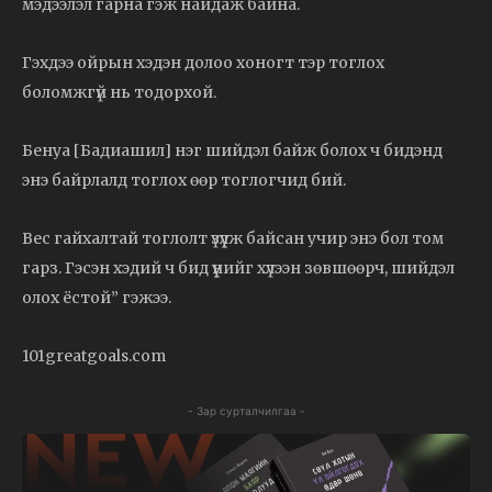
мэдээлэл гарна гэж найдаж байна.
Гэхдээ ойрын хэдэн долоо хоногт тэр тоглох
боломжгүй нь тодорхой.
Бенуа [Бадиашил] нэг шийдэл байж болох ч бидэнд
энэ байрлалд тоглох өөр тоглогчид бий.
Вес гайхалтай тоглолт үзүүлж байсан учир энэ бол том
гарз. Гэсэн хэдий ч бид үүнийг хүлээн зөвшөөрч, шийдэл
олох ёстой” гэжээ.
101greatgoals.com
- Зар сурталчилгаа -