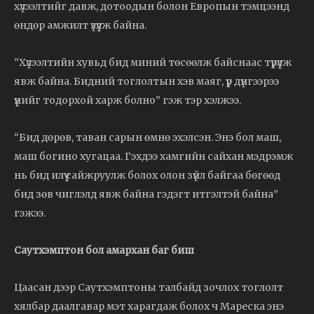
хүлээлтийг давж, дотоодын болон Европын тэмцээнд
өндөр амжилт үзүүлж байна.
“Хүлээлтийн хувьд бид миний төсөөлж байснаас түрүүлж
явж байна. Бидний тоглолтын хэв маяг, үр дүнгээрээ
үүнийг тодорхой харж болно” гэж тэр хэлжээ.
“Бид дөрөв, таван сарын өмнө эхэлсэн. Энэ бол маш,
маш богино хугацаа. Гэхдээ хамгийн сайхан мэдрэмж
нь бид илүү сайжруулж болох олон зүйл байгаа бөгөөд
бид зөв чиглэлд явж байна гэдэгт итгэлтэй байна”
гэжээ.
Саутхэмптон бол амархан баг биш
Цаасан дээр Саутхэмптоны талбайд зочлох тоглолт
хялбар даалгавар мэт харагдаж болох ч Мареска энэ