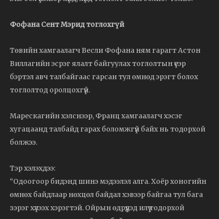
Фофана Сент Мэрид тоглохгүй
Төвийн хамгаалагч Весли Фофана ням гарагт Астон
Виллагийн эсрэг ялалт байгуулах тоглолтын үеэр
бэртэл авч талбайгаас гарсан тул өмнөд эрэгт болох
тоглолтод оролцохгүй.
Марескагийн хэлснээр, Франц хамгаалагч хэсэг
хугацаанд талбайд гарах боломжгүй байх нь тодорхой
болжээ.
Тэр хэлэхдээ:
“Одоогоор бидэнд шинэ мэдээлэл алга. Хоёр хоногийн
өмнөх байдлаар нөхцөл байдал хэвээр байгаа тул бага
зэрэг хүлээх хэрэгтэй. Ойрын өдрүүдэд илүү тодорхой