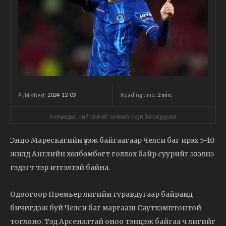
2024-12-03
Reading time:
2
min.
Published:
Энэхүү мэдээ, нийтлэлийг хиймэл оюун боловсруулав.
Энцо Марескагийн үзэж байгаагаар Челси баг ирэх 5-10
жилд Английн хөлбөмбөгт голлох байр суурийг эзэлнэ
гэдэгт тэр итгэлтэй байна.
Одоогоор Премьер лигийн гуравдугаар байранд
бичигдэж буй Челси баг маргааш Саутхэмптонтой
тоглоно. Тэд Арсеналтай оноо тэнцэж байгаа ч лигийг