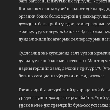
багт багтсан Плимутын их сургууль, Утрехт
Шинжлэх ухааны музейн эрдэмтэд Колорадо, 
органик бодис болох хүлэрийн үе давхаргууд
дээжүүд нь бактерийн үүсгэдэг, температурын 
молекулуудыг агуулж байжээ. Эдгээр молеку
дундаж жилийн агаарын температурын цаг х
Судлаачид энэ хугацаанд галт уулын хүлэмжий
дулааруулсан болохыг тогтоожээ. Мөн тэд ус
нарны гэрлийг хааж, дэлхийг түр зуур 5°C (9°
богино хугацааны хүйтрэлийг тэмдэглэжээ.
Гэсэн хэдий ч энэхүү хүйтний үе харьцангуй б
урьдын түвшиндээ эргэн ирсэн байна. Үүний үр
үзүүлсэн нөлөө үлэг гүрвэлүүдийг бүрмөсөн устгах