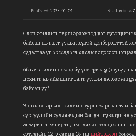
Reading time:
2
2025-01-04
Published:
Олон жилийн турш эрдэмтэд үлэг гүрвэлүүдийг
байсан нь галт уулын хүчтэй дэлбэрэлттэй х
судалгаа уг өрсөлдөгч онолыг эцэслэн няцаал
66 сая жилийн өмнө бүх үлэг гүрвэлүүд (шувуун
цохилт нь аймшигт галт уулын дэлбэрэлтүүдээс
байсан уу?
Энэ олон арван жилийн турш маргаантай ба
сургуулийн судлаачдын баг үлэг гүрвэлүүдийн
агаарын температурыг дахин тооцоолон тогто
сэтгүүлийн 12-р сарын 18-нд
нийтэлсэн
бөгөөд