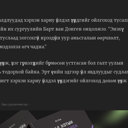
алдлуудад хэрхэн хариу үйлдэл үзүүлдгийг ойлгоход туса
н их сургуулийн Барт ван Донген онцолжээ. “Энэхүү
 туслаад зогсохгүй ирээдүйн уур амьсгалын өөрчлөлт,
мэдээлэл өгч чадна.”
үүлж, үлэг гүрвэлүүдийг бүрмөсөн устгасан бол галт уулын
 нь тодорхой байна. Эрт үеийн эдгээр үйл явдлуудыг судла
т хэрхэн хариу үйлдэл үзүүлдэгийг ойлгоход дөхөм үзүүлж
- Зар сурталчилгаа -