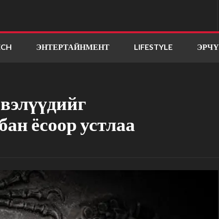
ECH
ЭНТЕРТАЙНМЕНТ
LIFESTYLE
ЭРЧ
рвэлүүдийг
лбан ёсоор устлаа