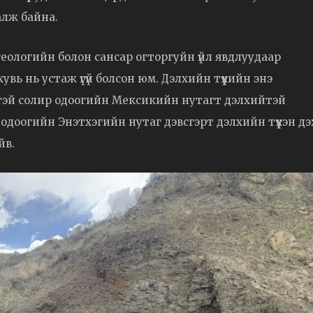
алж байна.
й геологийн болон сансар огторгуйн үйл явдлуудаар
увь нь устаж үгүй болсон юм. Дэлхийн түүхийн энэ
тэй солир одоогийн Мексикийн нутагт дэлхийтэй
э, одоогийн Энэтхэгийн нутаг дэвсгэрт дэлхийн түүхэн дэ
йв.