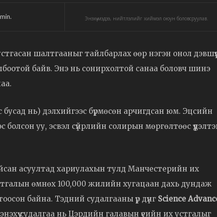
min.
Энэхүү мэдээ, нийтлэлийг хиймэл оюун боловсруулав.
 устгасан шалтгааныг тайлбарлах өөр нэгэн онол дэвшү
олбоотой байв. Энэ нь сонирхолтой санаа боловч шинэ
аа.
аас бусад нь) дэлхийгээс бүрмөсөн арчигдсан юм. Эцсийн
 болсон уу, эсвэл сүйрлийн солирын мөргөлтөөс үүдэлтэ
йсан асуултад хариулахын тулд Манчестерийн их
 устгалын өмнөх 100,000 жилийн хугацаан дахь дундаж
осон байна. Тэдний судалгааны үр дүнг
Science Advanc
 энэхүү судалгаа нь Цэрдийн галавын үеийн их устгалыг