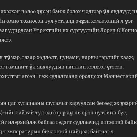
ээхэн нөлөө үзүүлсэн байж болох ч эдгээр үйл явдлууд н
йн өмнө тохиосон тул устгалд өчүүхэн хэмжээний л үүрэг
гааг удирдсан Утрехтийн их сургуулийн Лорен О’Конн
джээ.
 түймэр, газар хөдлөлт, цунами, нарны гэрлийг хааж,
эг гамшигт үйл явдлуудын гинжин хэлхээг үүсгэсэн.
 цохилтыг өгсөн” гэж судалгаанд оролцсон Манчестери
н цаг хугацааны шугамыг харуулсан бөгөөд эх үүсвэри
-ийн зайтай тул эдгээр үр дүн нь орон нутгийн бус,
г илэрхийлж байгаа гэдэгт судлаачид итгэлтэй байн
усад температурын бичлэгтэй нийцэж байгааг ч