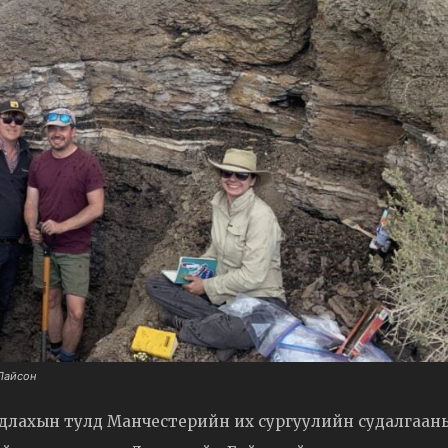
Лайсон
 судлахын тулд Манчестерийн их сургуулийн судалгаан