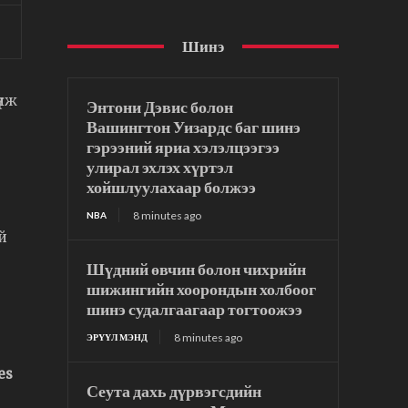
Шинэ
үлж
Энтони Дэвис болон
Вашингтон Уизардс баг шинэ
гэрээний яриа хэлэлцээгээ
улирал эхлэх хүртэл
хойшлуулахаар болжээ
8 minutes ago
NBA
й
Шүдний өвчин болон чихрийн
шижингийн хоорондын холбоог
шинэ судалгаагаар тогтоожээ
8 minutes ago
ЭРҮҮЛ МЭНД
es
Сеута дахь дүрвэгсдийн