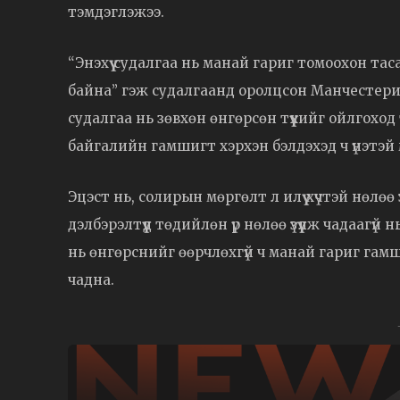
тэмдэглэжээ.
“Энэхүү судалгаа нь манай гариг томоохон тас
байна” гэж судалгаанд оролцсон Манчестерий
судалгаа нь зөвхөн өнгөрсөн түүхийг ойлгоход
байгалийн гамшигт хэрхэн бэлдэхэд ч үнэтэй 
Эцэст нь, солирын мөргөлт л илүү хүчтэй нөлөө үз
дэлбэрэлтүүд төдийлөн үр нөлөө үзүүлж чадаагүй
нь өнгөрснийг өөрчлөхгүй ч манай гариг гамшиг
чадна.