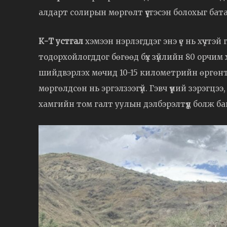
алдарт солирын мөргөлт үүсгэсэн болохыг бат
К-Т устгал
хэмээн нэрлэгддэг энэ үе нь хүчтэ
тодорхойлогддог бөгөөд бүх зүйлийн 80 орчим х
шийдвэрлэх мөчид 10-15 километрийн өргөн
мөргөлдсөн нь эргэлзээгүй. Гэвч үүний зэрэгцэ
хамгийн том галт уулын дэлбэрэлтүүд болж ба