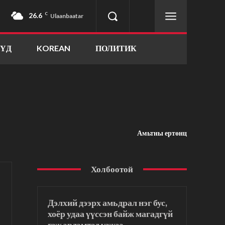
26.6
C
Ulaanbaatar
ҮҮД
KOREAN
ПОЛИТИК
Амьтны ертөнц
Холбоотой
Дэлхий дээрх амьдрал нэг бус,
хоёр удаа үүссэн байж магадгүй
гэж эрдэмтэд үзжээ