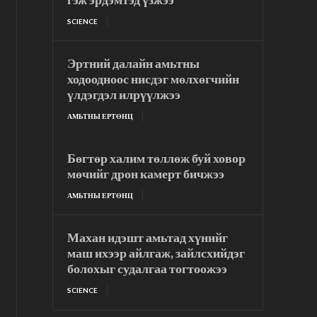
SCIENCE
Эртний далайн амьтны
ходоодноос нисдэг мөлхөгчийн
үлдэгдэл илрүүлжээ
АМЬТНЫ ЕРТӨНЦ
Бөгтөр халим төллөж буй ховор
мөчийг дрон камерт бичжээ
АМЬТНЫ ЕРТӨНЦ
Махан идэшт амьтад хүнийг
маш ихээр айлгаж, зайлсхийдэг
болохыг судалгаа тогтоожээ
SCIENCE