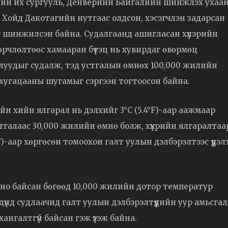
ийн их сургууль, Денверийн Байгалийн шинжлэх ухаан
Хойд Дакотагийн нутгаас олдсон, хэсэгчлэн задарсан
ыг шинжилсэн байна. Судалгаанд ашигласан хүлэрийн
өөрчлөлтөөс хамааран бүтэц нь хувирдаг өвөрмөц
луудыг судалж, тэд устгалын өмнөх 100,000 жилийн
угацааны шугамыг сэргээн тогтоосон байна.
н хийн ялгарал нь дэлхийг 3°C (5.4°F)-аар аажмаар
тгалаас 30,000 жилийн өмнө болж, хүхрийн ялгаралтаа
F)-аар хөргөсөн томоохон галт уулын дэлбэрэлтээс үүдэл
огино байсан бөгөөд 10,000 жилийн дотор температур
 дүнд судлаачид галт уулын дэлбэрэлтүүдийн уур амьсга
ад хангалтгүй байсан гэж үзэж байна.