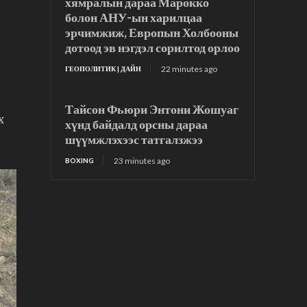
хямралын дараа Марокко
болон АНУ-ын харилцаа
эрчимжиж, Европын Холбооны
дотоод эв нэгдэл сорилтод орлоо
22 minutes ago
ГЕОПОЛИТИК | ДАЙН
Тайсон Фьюри Энтони Жошуаг
х
хүнд байдалд орсны дараа
шүүмжлэхээс татгалзжээ
23 minutes ago
BOXING