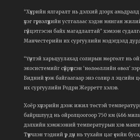
“Хүхрийн ялгаралт нь дэлхий дээрх амьдралд их
үлэг гүрвэлүүдийн устгалаас хэдэн мянган жили
гүйцэтгэсэн байх магадлалтай” хэмээн судал
Манчестерийн их сургуулийн мэдэгдэлд дур
“Үүнтэй харьцуулахад солирын мөргөлт нь ойн
экосистемийг сүйрүүлсэн ‘нөлөөллийн өвөл’ зэр
Бидний үзэж байгаагаар энэ солир л эцсийн
их сургуулийн Родри Жерретт хэлэв.
Хоёр хүлэрийн дээж ижил төстэй температуры
байршлууд нь ойролцоогоор 750 км (466 миль)
дэлхийн хэмжээний температурын хэв маягий
Түүнчлэн тэдний үр дүн нь тухайн цаг үеийн б