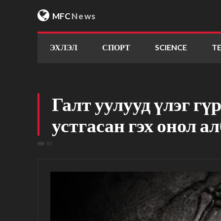
MFC
News
ЭХЛЭЛ
СПОРТ
SCIENCE
T
Галт уулууд үлэг гү
устгасан гэх онол а
80