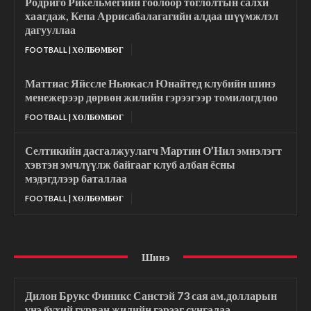
Родриго Рикельмегийн гоолоор тоглолтын салхи
хаaгдаж, Кепа Аррисабалагагийн алдаа шүүмжлэл
дагууллаа
FOOTBALL | ХӨЛБӨМБӨГ
Маттиас Яйссле Ньюкасл Юнайтед клубийн шинэ
менежерээр дөрвөн жилийн гэрээгээр томилогдлоо
FOOTBALL | ХӨЛБӨМБӨГ
Селтикийн дасгалжуулагч Мартин О’Нил эмнэлэгт
хэвтэн эмчлүүлж байгааг клуб албан ёсны
мэдэгдлээр баталлаа
FOOTBALL | ХӨЛБӨМБӨГ
Шинэ
Дилон Брукс Финикс Санстэй 73 сая ам.долларын
үнэ бүхий гурван жилийн гэрээг сунгалаа