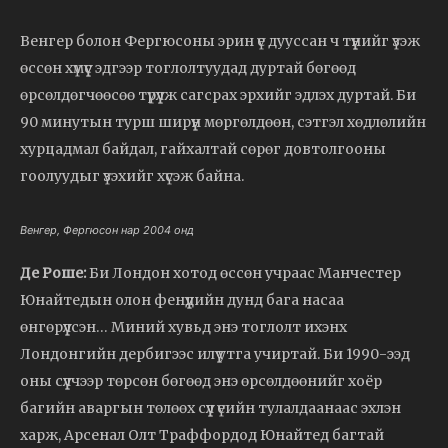
Венгер болон Фергюсоны эрин үе дууссан ч түүнийг үзэж
өссөн хүмүүс эдгээр тоглолтуудад дуртай бөгөөд
өрсөлдөгчөөсөө түрүүлж сагсрах эрхийг эдлэх дуртай. Би
90 минутын турш ширүүн мөргөлдөөн, сэтгэл хөдлөлийн
хурцадмал байдал, гайхалтай сөрөг довтолгооны
гоолуудыг үзэхийг хүсэж байна.
Венгер, Фергюсон нар 2004 онд
Де Роше:
Би Лондон хотод өссөн учраас Манчестер
Юнайтедын олон фенүүдийн дунд бага насаа
өнгөрүүлсэн… Миний хувьд энэ тоглолт ихэнх
Лондонгийн дербигээс илүү утга учиртай. Би 1990-ээд
оны сүүлчээр төрсөн бөгөөд энэ өрсөлдөөнийг хоёр
багийн аваргын төлөөх сүүл үеийн тулалдаанаас эхлэн
харж, Арсенал Олт Траффордод Юнайтед багтай