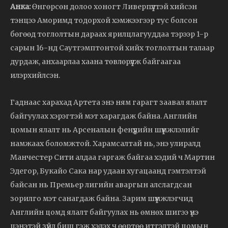
Анка:
Өнгөрсөн долоо хоногт Ливерпүүлтэй хийсэн
тэнцээ Аморимд тодорхой хэмжээгээр тус болсон
бөгөөд тоглолтын дараах ярилцлагууддаа тэрээр 1-р
сарын 16-нд Саутгэмптонтой хийх тоглолтын талаар
дурдаж, анхаарлаа хаана төвлөрүүлж байгаагаа
илэрхийлсэн.
Гаднаас харахад Артета энэ ням гарагт заавал ялалт
байгуулах хэрэгтэй мэт харагдаж байна. Английн
цомын ялалт нь Арсеналын фенүүдийн шүүмжлэлийг
намжаах боломжтой. Харамсалтай нь, энэ улиралд
Манчестер Сити алдаа гаргаж байгаа хэдий ч Мартин
Эдегор, Букайо Сака нар удаан хугацаанд гэмтэлтэй
байсан нь Премьер лигийн аваргын алслагдсан
зорилго мэт санагдаж байна. Зарим шүүмжлэгчид
Английн цомд ялалт байгуулах нь өмнөх шигээ үнэ
цэнэтэй зүйл биш гэж хэлэх ч өөртөө итгэлтэй цомын