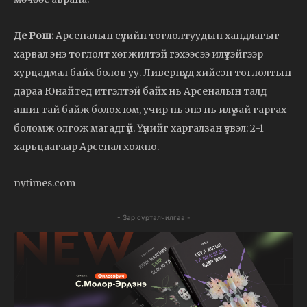
Де Рош:
Арсеналын сүүлийн тоглолтуудын хандлагыг
харвал энэ тоглолт хөгжилтэй гэхээсээ илүүтэйгээр
хурцадмал байх болов уу. Ливерпүүлд хийсэн тоглолтын
дараа Юнайтед итгэлтэй байх нь Арсеналын талд
ашигтай байж болох юм, учир нь энэ нь илүү зай гаргах
боломж олгож магадгүй. Үүнийг харгалзан үзвэл: 2-1
харьцаагаар Арсенал хожно.
nytimes.com
- Зар сурталчилгаа -