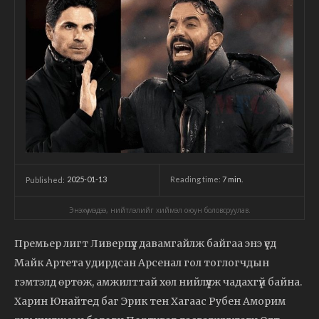
2025-01-13
Reading time:
7
min.
Published:
Энэхүү мэдээ, нийтлэлийг хиймэл оюун боловсруулав.
Премьер лигт Ливерпүүл давамгайлж байгаа энэ үед
Майк Артета удирдсан Арсенал гол тоглогчдын
гэмтэлд өртөж, амжилттай хөл нийлүүлж чадахгүй байна.
Харин Юнайтед баг Эрик тен Хагаас Рубен Аморим