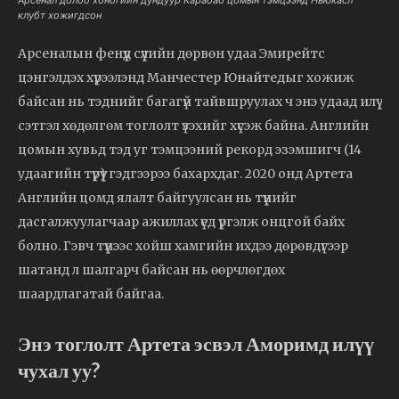
клубт хожигдсон
Арсеналын фенүүд сүүлийн дөрвөн удаа Эмирейтс
цэнгэлдэх хүрээлэнд Манчестер Юнайтедыг хожиж
байсан нь тэднийг багагүй тайвшруулах ч энэ удаад илүү
сэтгэл хөдөлгөм тоглолт үзэхийг хүсэж байна. Английн
цомын хувьд тэд уг тэмцээний рекорд эзэмшигч (14
удаагийн түрүү) гэдгээрээ бахархдаг. 2020 онд Артета
Английн цомд ялалт байгуулсан нь түүнийг
дасгалжуулагчаар ажиллах үед үргэлж онцгой байх
болно. Гэвч түүнээс хойш хамгийн ихдээ дөрөвдүгээр
шатанд л шалгарч байсан нь өөрчлөгдөх
шаардлагатай байгаа.
Энэ тоглолт Артета эсвэл Аморимд илүү
чухал уу?