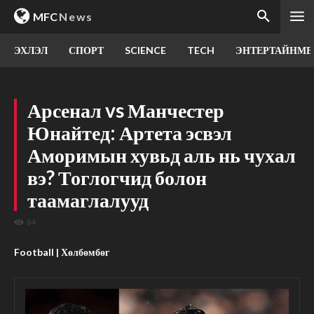
MFC
News
ЭХЛЭЛ
СПОРТ
SCIENCE
TECH
ЭНТЕРТАЙНМЕ
Арсенал vs Манчестер
Юнайтед: Артета эсвэл
Аморимын хувьд аль нь чухал
вэ? Тоглогчид болон
таамаглалууд
84
Football | Хөлбөмбөг