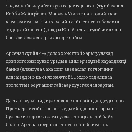
чадамжийг илүү сайтар үнэлэх цаг гаргасан (түүний хувьд
Кобби Майнү болон Мануэль Угарте нар төвийн хос
хагас хамгаалалтын хамгийн сайн сонголт болох нь
тодорхой болсон), гэхдээ Юнайтедыг түүний жинхэнэ
баг гэж хэлэхэд хараахан эрт байна.
Арсенал сүүлийн 4-8 долоо хоногтой харьцуулахад
довтолгооны хувьд урьдын адил эрч хүчтэй харагдахгүй
байна (ялангуяа Сака шиг авьяаслаг тоглогчийг
алдсан үед энэ нь ойлгомжтой). Гэхдээ тэд аливаа
тоглолтыг өөрт ашигтайгаар дуусгах чадвартай.
Дасгалжуулагчид ирэх долоо хоногийн дундуур болох
Премьер лигийн тоглолтуудыг бодолцон гарааны
бүрэлдэхүүнээ эргүүлж сэлгэх үү гэдэг сонирхолтой байх
болно. Арсенал илүү өргөн сонголттой байгаа нь