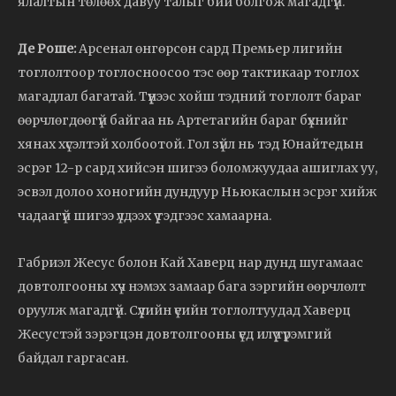
ялалтын төлөөх давуу талыг бий болгож магадгүй.
Де Роше:
Арсенал өнгөрсөн сард Премьер лигийн
тоглолтоор тоглосноосоо тэс өөр тактикаар тоглох
магадлал багатай. Түүнээс хойш тэдний тоглолт бараг
өөрчлөгдөөгүй байгаа нь Артетагийн бараг бүхнийг
хянах хүсэлтэй холбоотой. Гол зүйл нь тэд Юнайтедын
эсрэг 12-р сард хийсэн шигээ боломжуудаа ашиглах уу,
эсвэл долоо хоногийн дундуур Ньюкаслын эсрэг хийж
чадаагүй шигээ үлдээх үү гэдгээс хамаарна.
Габриэл Жесус болон Кай Хаверц нар дунд шугамаас
довтолгооны хүч нэмэх замаар бага зэргийн өөрчлөлт
оруулж магадгүй. Сүүлийн үеийн тоглолтуудад Хаверц
Жесустэй зэрэгцэн довтолгооны үед илүү түрэмгий
байдал гаргасан.