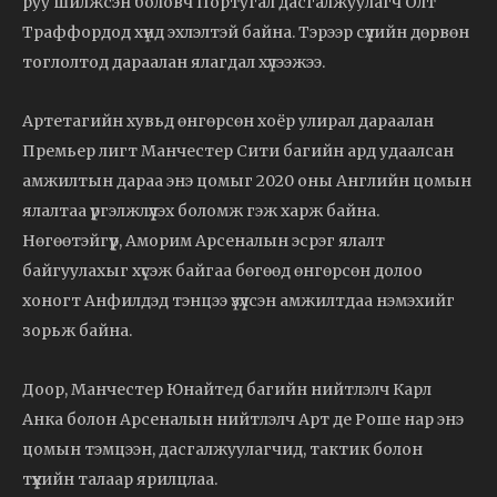
руу шилжсэн боловч Португал дасгалжуулагч Олт
Траффордод хүнд эхлэлтэй байна. Тэрээр сүүлийн дөрвөн
тоглолтод дараалан ялагдал хүлээжээ.
Артетагийн хувьд өнгөрсөн хоёр улирал дараалан
Премьер лигт Манчестер Сити багийн ард удаалсан
амжилтын дараа энэ цомыг 2020 оны Английн цомын
ялалтаа үргэлжлүүлэх боломж гэж харж байна.
Нөгөөтэйгүүр, Аморим Арсеналын эсрэг ялалт
байгуулахыг хүсэж байгаа бөгөөд өнгөрсөн долоо
хоногт Анфилдэд тэнцээ үзүүлсэн амжилтдаа нэмэхийг
зорьж байна.
Доор, Манчестер Юнайтед багийн нийтлэлч Карл
Анка болон Арсеналын нийтлэлч Арт де Роше нар энэ
цомын тэмцээн, дасгалжуулагчид, тактик болон
түүхийн талаар ярилцлаа.