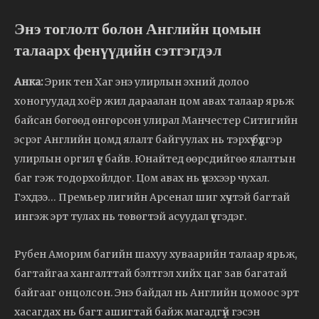
Энэ тоглолт болон Английн цомын
талаарх фенүүдийн сэтгэгдэл
Анка:
Эрик тен Хаг энэ улирлын эхний долоо
хоногуудад хоёр жил дараалан цом авах талаар ярьж
байсан бөгөөд өнгөрсөн улирал Манчестер Ситигийн
эсрэг Английн цомд ялалт байгуулах нь тэрхүү бүүдгэр
улирлын оргил үе байв. Юнайтед өөрсдийгөө ялалтын
баг гэж тодорхойлдог. Цом авах нь үнэхээр чухал.
Гэхдээ… Премьер лигийн Арсенал шиг хүчтэй багтай
ингэж эрт тулах нь төвөгтэй асуудал үүсгэдэг.
Рубен Аморим багийн шахуу хуваарийн талаар ярьж,
багтайгаа хангалттай бэлтгэл хийх цаг зав багатай
байгааг онцолсон. Энэ байдал нь Английн цомоос эрт
хасагдах нь багт ашигтай байж магадгүй гэсэн