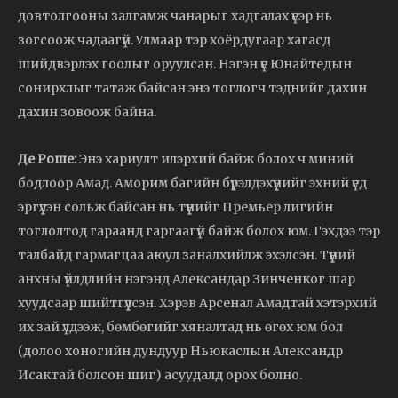
довтолгооны залгамж чанарыг хадгалах үеэр нь
зогсоож чадаагүй. Улмаар тэр хоёрдугаар хагасд
шийдвэрлэх гоолыг оруулсан. Нэгэн үе Юнайтедын
сонирхлыг татаж байсан энэ тоглогч тэднийг дахин
дахин зовоож байна.
Де Роше:
Энэ хариулт илэрхий байж болох ч миний
бодлоор Амад. Аморим багийн бүрэлдэхүүнийг эхний үед
эргүүлэн сольж байсан нь түүнийг Премьер лигийн
тоглолтод гараанд гаргаагүй байж болох юм. Гэхдээ тэр
талбайд гармагцаа аюул заналхийлж эхэлсэн. Түүний
анхны үйлдлийн нэгэнд Александар Зинченког шар
хуудсаар шийтгүүлсэн. Хэрэв Арсенал Амадтай хэтэрхий
их зай үлдээж, бөмбөгийг хяналтад нь өгөх юм бол
(долоо хоногийн дундуур Ньюкаслын Александр
Исактай болсон шиг) асуудалд орох болно.