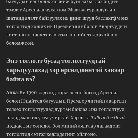
багуудын нэг болж хөгжиж буйгаа батлах бодит
тэмдэг Арсеналд чухал юм. Мэдээж гуравдугаар
шатанд ялалт байгуулах нь үүнийг шууд батлахгүй ч энэ
тоглолтод хожих нь Премьер лиг болон Аваргуудын
лигт эргэн орох тоглолтын өнгийг тодорхойлох
боломжтой.
Энэ тоглолт бусад тоглолтуудтай
харьцуулахад хэр өрсөлдөөнтэй хэвээр
байна вэ?
Анка:
Би 1990-ээд онд төрж өссөн бөгөөд Арсенал
болон Юнайтед багуудын Премьер лигийн аваргын
төлөөх тоглолтуудад дуртай байлаа. Энэ тоглолтууд
надад маш их утга учиртай. Хэрэв та
Talk of the Devils
подкастыг сонсдог бол миний аялгаар яагаад энэ
тоглолтод сэтгэл хөдлөдөгийг ойлгоно.