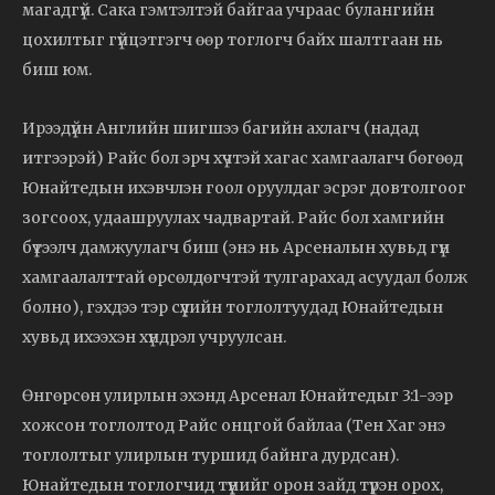
магадгүй. Сака гэмтэлтэй байгаа учраас булангийн
цохилтыг гүйцэтгэгч өөр тоглогч байх шалтгаан нь
биш юм.
Ирээдүйн Английн шигшээ багийн ахлагч (надад
итгээрэй) Райс бол эрч хүчтэй хагас хамгаалагч бөгөөд
Юнайтедын ихэвчлэн гоол оруулдаг эсрэг довтолгоог
зогсоох, удаашруулах чадвартай. Райс бол хамгийн
бүтээлч дамжуулагч биш (энэ нь Арсеналын хувьд гүн
хамгаалалттай өрсөлдөгчтэй тулгарахад асуудал болж
болно), гэхдээ тэр сүүлийн тоглолтуудад Юнайтедын
хувьд ихээхэн хүндрэл учруулсан.
Өнгөрсөн улирлын эхэнд Арсенал Юнайтедыг 3:1-ээр
хожсон тоглолтод Райс онцгой байлаа (Тен Хаг энэ
тоглолтыг улирлын туршид байнга дурдсан).
Юнайтедын тоглогчид түүнийг орон зайд түрэн орох,