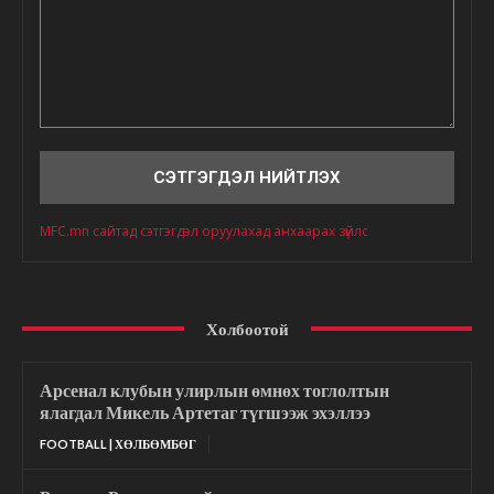
Сэтгэгдэл
MFC.mn сайтад сэтгэгдэл оруулахад анхаарах зүйлс
Холбоотой
Арсенал клубын улирлын өмнөх тоглолтын
ялагдал Микель Артетаг түгшээж эхэллээ
FOOTBALL | ХӨЛБӨМБӨГ