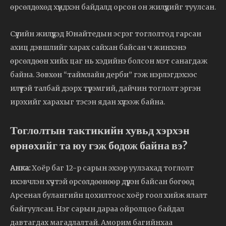
өрсөлдөхөд хүндхэн байдалд орсон он жилүүдийг туулсан.
Сүүлийн жилүүдэд Юнайтедын эсрэг тоглолтод гарсан
ахиц дэвшлийг харах сайхан байсан ч жинхэнэ
өрсөлдөөн хийх цаг нь хэдийнэ болсон мэт санагдаж
байна. Зөвхөн “таймлайн дерби” гэж нэрлэгдэхээс
илүүтэй талбай дээрх түрэмгий, дайчин тоглолт эргэн
ирэхийг харахыг тэсэн ядан хүлээж байна.
Тоглолтын тактикийн хувьд хэрхэн
өрнөхийг та юу гэж бодож байна вэ?
Анка:
Хоёр баг 12-р сарын эхээр уулзахад тоглолт
ихэвчлэн хүчтэй өрсөлдөөнөөр дүүрэн байсан бөгөөд
Арсенал булангийн цохилтоос хоёр гоол хийж ялалт
байгуулсан. Нэг сарын дараа ойролцоо байдал
давтагдах магадлалтай. Аморим багийнхаа