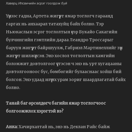
Хаверц Ипсвичийн эсрэг гоолдож буй
Үүнээс гадна, Артета жигүүрт ямар тоглогч гараанд
гаргах нь анхаарал татахуйц байх болно. Тэр
Ньюкаслын эсрэг тоглолтын үеэр Букайо Сакагийн
булчингийн гэмтлийн дараа Леандро Троссарыг
баруун жигүүрт байршуулж, Габриэл Мартинеллийг зүүн
жигүүрт шилжүүлсэн. Энэ хослол тоглолтын хамгийн
боломжит довтолгоог үүсгэсэн ч энэ нь урт хугацааны
довтолгооноос бус, бөмбөгийг булааснаас хойш бий
болсон. Энэ удаад илүү их урам зориг шаардлагатай байх
болно.
Танай баг өрсөлдөгч багийн ямар тоглогчоос
болгоомжлох хэрэгтэй вэ?
Анка:
Хачирхалтай нь, энэ нь Деклан Райс байж