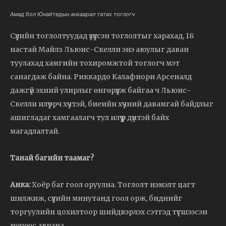
Амад бол Юнайтедын анхаарал татах тоглогч
Сүүлийн тоглолтуудад үзүүлсэн тоглолтыг харахад, 18
настай Майлз Льюис-Скелли энэ аюулыг даван
туулахад хамгийн тохиромжтой тоглогч мэт
санагдаж байна. Риккардо Калафиори Арсеналд
дажгүй эхний улирлыг өнгөрүүлж байгаа ч Льюис-
Скелли илүү эрч хүчтэй, биеийн хүчний давамгай байдлыг
ашигладаг хамгаалагч тул илүү үр дүнтэй байх
магадлалтай.
Танай багийн таамаг?
Анка:
Хоёр баг гоол оруулна. Тоглолт нэмэлт цагт
шилжиж, сүүлийн минутанд гоол орж, биднийг
торгуулийн цохилтоор шийдвэрлэх сэтгэд түгшээсэн
мөчөөс аврана.