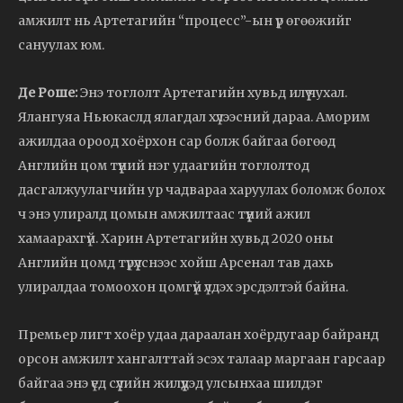
амжилт нь Артетагийн “процесс”-ын үр өгөөжийг
сануулах юм.
Де Роше:
Энэ тоглолт Артетагийн хувьд илүү чухал.
Ялангуяа Ньюкаслд ялагдал хүлээсний дараа. Аморим
ажилдаа ороод хоёрхон сар болж байгаа бөгөөд
Английн цом түүний нэг удаагийн тоглолтод
дасгалжуулагчийн ур чадвараа харуулах боломж болох
ч энэ улиралд цомын амжилтаас түүний ажил
хамаарахгүй. Харин Артетагийн хувьд 2020 оны
Английн цомд түрүүлснээс хойш Арсенал тав дахь
улиралдаа томоохон цомгүй үлдэх эрсдэлтэй байна.
Премьер лигт хоёр удаа дараалан хоёрдугаар байранд
орсон амжилт хангалттай эсэх талаар маргаан гарсаар
байгаа энэ үед сүүлийн жилүүдэд улсынхаа шилдэг