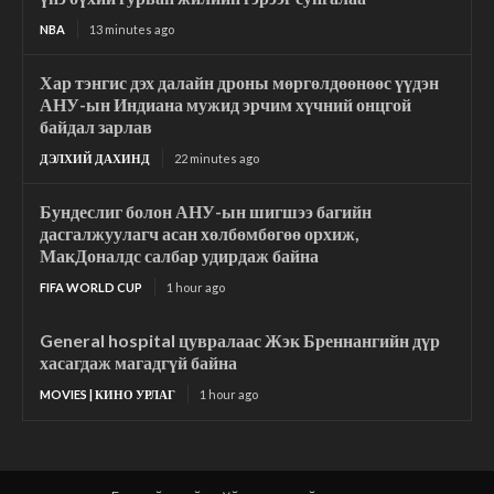
NBA
13 minutes ago
Хар тэнгис дэх далайн дроны мөргөлдөөнөөс үүдэн
АНУ-ын Индиана мужид эрчим хүчний онцгой
байдал зарлав
ДЭЛХИЙ ДАХИНД
22 minutes ago
Бундеслиг болон АНУ-ын шигшээ багийн
дасгалжуулагч асан хөлбөмбөгөө орхиж,
МакДоналдс салбар удирдаж байна
FIFA WORLD CUP
1 hour ago
General hospital цувралаас Жэк Бреннангийн дүр
хасагдаж магадгүй байна
MOVIES | КИНО УРЛАГ
1 hour ago