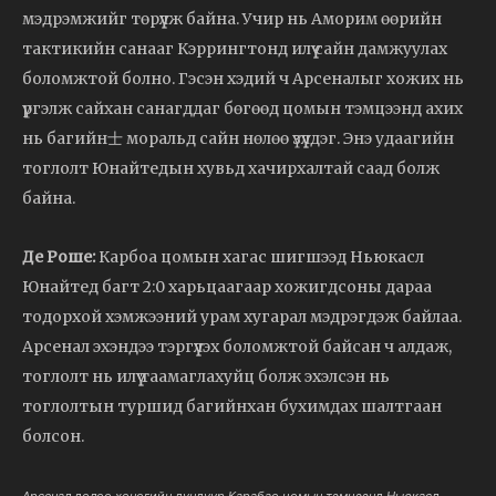
мэдрэмжийг төрүүлж байна. Учир нь Аморим өөрийн
тактикийн санааг Кэррингтонд илүү сайн дамжуулах
боломжтой болно. Гэсэн хэдий ч Арсеналыг хожих нь
үргэлж сайхан санагддаг бөгөөд цомын тэмцээнд ахих
нь багийн士 моральд сайн нөлөө үзүүлдэг. Энэ удаагийн
тоглолт Юнайтедын хувьд хачирхалтай саад болж
байна.
Де Роше:
Карбоа цомын хагас шигшээд Ньюкасл
Юнайтед багт 2:0 харьцаагаар хожигдсоны дараа
тодорхой хэмжээний урам хугарал мэдрэгдэж байлаа.
Арсенал эхэндээ тэргүүлэх боломжтой байсан ч алдаж,
тоглолт нь илүү таамаглахуйц болж эхэлсэн нь
тоглолтын туршид багийнхан бухимдах шалтгаан
болсон.
Арсенал долоо хоногийн дундуур Карабао цомын тэмцээнд Ньюкасл