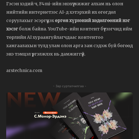
Гэсэн хэдий ч, F4mi-ийн энэхүү жижиг алхам нь олон
нийтийн интернетээс AI-д хэтэрхий их өгөгдөл
соруулахыг эсэргүүцэх
өргөн хүрээний хөдөлгөөний нэг
хэсэг
болж байна. YouTube-ийн контент бүтээгчид ийм
төрлийн AI хураангуйлагчдаас контентоо
хамгаалахын тулд улам олон арга зам сэдэж буй бөгөөд
энэ тэмцэл үргэлжлэх нь дамжиггүй.
arstechnica.com
- Зар сурталчилгаа -