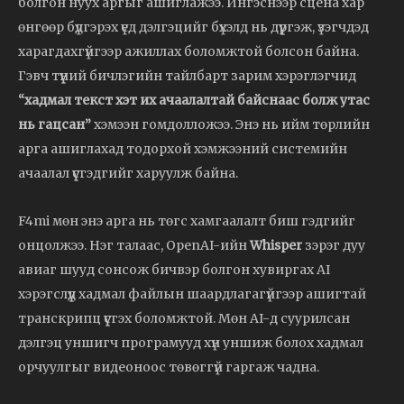
болгон нуух аргыг ашиглажээ. Ингэснээр сцена хар
өнгөөр бүдгэрэх үед дэлгэцийг бүхэлд нь дүүргэж, үзэгчдэд
харагдахгүйгээр ажиллах боломжтой болсон байна.
Гэвч түүний бичлэгийн тайлбарт зарим хэрэглэгчид
“хадмал текст хэт их ачаалалтай байснаас болж утас
нь гацсан”
хэмээн гомдолложээ. Энэ нь ийм төрлийн
арга ашиглахад тодорхой хэмжээний системийн
ачаалал үүсгэдгийг харуулж байна.
F4mi мөн энэ арга нь төгс хамгаалалт биш гэдгийг
онцолжээ. Нэг талаас, OpenAI-ийн
Whisper
зэрэг дуу
авиаг шууд сонсож бичвэр болгон хувиргах AI
хэрэгслүүд хадмал файлын шаардлагагүйгээр ашигтай
транскрипц үүсгэх боломжтой. Мөн AI-д суурилсан
дэлгэц уншигч програмууд хүн уншиж болох хадмал
орчуулгыг видеоноос төвөггүй гаргаж чадна.