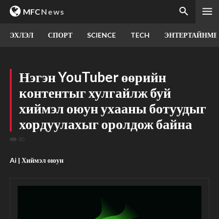
MFC
News
ЭХЛЭЛ
СПОРТ
SCIENCE
TECH
ЭНТЕРТАЙНМЕ
Нэгэн YouTuber өөрийн
контентыг хулгайлж буй
хиймэл оюун ухааны ботуудыг
хордуулахыг оролдож байна
80
Ai | Хиймэл оюун