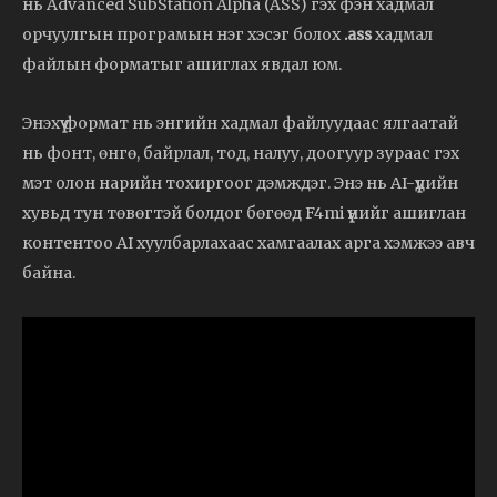
нь Advanced SubStation Alpha (ASS) гэх фэн хадмал
орчуулгын програмын нэг хэсэг болох
.ass
хадмал
файлын форматыг ашиглах явдал юм.
Энэхүү формат нь энгийн хадмал файлуудаас ялгаатай
нь фонт, өнгө, байрлал, тод, налуу, доогуур зураас гэх
мэт олон нарийн тохиргоог дэмждэг. Энэ нь AI-үүдийн
хувьд тун төвөгтэй болдог бөгөөд F4mi үүнийг ашиглан
контентоо AI хуулбарлахаас хамгаалах арга хэмжээ авч
байна.