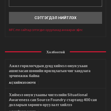
Сэтгэгдэл
MFC.mn сайтад сэтгэгдэл оруулахад анхаарах зүйлс
Холбоотой
Ажил горилогчдын дунд хиймэл оюун ухаан
ашигласан шөнийн ярилцлагын чиг хандлага
эрчимжиж байна
AI | ХИЙМЭЛ ОЮУН
Хиймэл оюун ухааны чиглэлийн Situational
Awareness сан Source Foundry стартапд 400 сая
долларын хөрөнгө оруулалт хийлээ