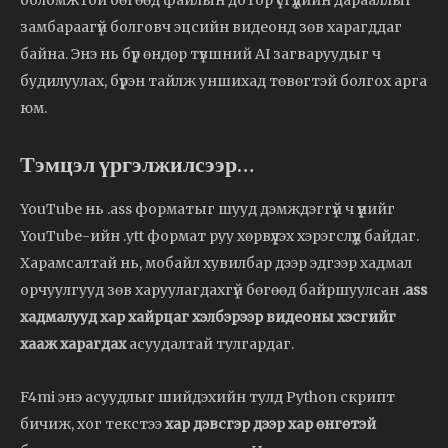
боломжтой бөгөөд файлын дотор үсгүүдийн дарааллыг
замбараагүй болговч эцсийн видеонд зөв харагддаг
байна. Энэ нь бүр өндөр түвшний AI загваруудыг ч
будилуулах, бүрэн тайлж уншихад төвөгтэй болгох арга
юм.
Тэмцэл үргэлжилсээр…
YouTube нь .ass форматыг шууд дэмждэггүй ч үүнийг
YouTube-ийн .ytt формат руу хөрвүүлэх хэрэгслүүд байдаг.
Харамсалтай нь, мобайл хувилбар дээр эдгээр хадмал
орчуулгууд зөв харуулагдахгүй бөгөөд байршуулсан
.ass
хадмалууд хар хайрцаг хэлбэрээр видеоны хэсгийг
хааж харагдах
асуудалтай тулгардаг.
F4mi энэ асуудлыг шийдэхийн тулд Python скрипт
бичиж, хог текстээ
хар дэвсгэр дээр хар өнгөтэй