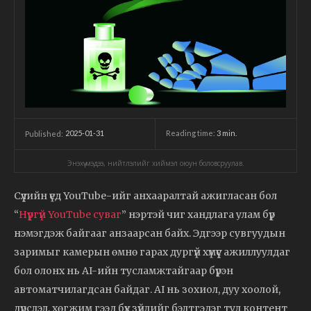
2025-01-31
Reading time:
3
min.
Published:
Энэхүү мэдээ, нийтлэлийг хиймэл оюун боловсруулав.
Сүүлийн үед YouTube-ийг анхааралтай ажигласан бол
“
Нүүргүй YouTube суваг
” нэртэй чиг хандлага улам бүр
нэмэгдэж байгааг анзаарсан байх. Эдгээр сувгуудын
заримыг камерын өмнө гарах дургүй хүмүүс ажиллуулдаг
бол олонх нь AI-ийн тусламжтайгаар бүрэн
автоматчилагдсан байдаг. AI нь зохиол, дуу хоолой,
дүрслэл, хөгжим гээд бүх зүйлийг бэлтгэдэг тул контент