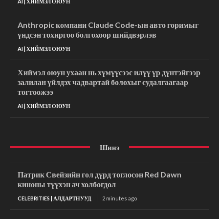
AI | ХИЙМЭЛ ОЮУН
Anthropic компани Claude Code-ын авто горимыг
үндсэн тохиргоо болгохоор шийдвэрлэв
AI | ХИЙМЭЛ ОЮУН
Хиймэл оюун ухаан нь хүмүүсээс илүү үр дүнтэйгээр
залилан үйлдэх чадвартай болохыг судалгаагаар
тогтоожээ
AI | ХИЙМЭЛ ОЮУН
Шинэ
Патрик Свейзийн гол дүрд тоглосон Red Dawn
киноны түүхэн ач холбогдол
CELEBRITIES | АЛДАРТНУУД
2 minutes ago