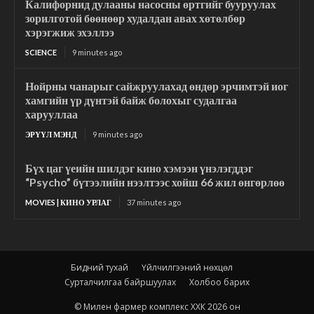
Калифорнид дулааны насосны өртгийг бууруулах
зорилготой бөөнөөр худалдан авах хөтөлбөр
хэрэгжиж эхэллээ
SCIENCE
9 minutes ago
Нойрны чанарыг сайжруулахад өндөр эрчимтэй иог
хамгийн үр дүнтэй байж болохыг судалгаа
харууллаа
ЭРҮҮЛ МЭНД
9 minutes ago
Бүх цаг үеийн шилдэг кино хэмээн үнэлэгддэг
“Psycho” бүтээлийн нээлтээс хойш 66 жил өнгөрлөө
MOVIES | КИНО УРЛАГ
37 minutes ago
Бидний тухай
Үйлчилгээний нөхцөл
Сурталчилгаа байршуулах
Холбоо барих
© Милен фармер комплекс ХХК 2026 он