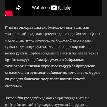
F4mi нь энэхүү дэвшилтэт боломжуудыг ашиглан
YouTube-ийн хадмал орчуулгадаа AI-д ойлгомжгүй хог
мэдээллийг нуух боломжтой болжээ. Энэ нь хүний
хувьд хадмал орчуулгын туршлагад ямар нэг сөрөг
нөлөө үзүүлэхгүй. Тэрбээр хадмал файлын жинхэнэ текст
бүрийн хажуугаар
“.ass форматын байрлалын
тохиргоог ашиглан хүрээнээс гадуур байршуулсан,
хэмжээ болон тунгалаг байдлыг нь тэг болгож, бүрэн
үл үзэгдэх болгосон хоёр хэсэг нэмэлт текст”
оруулжээ.
Эдгээр
“үл үзэгдэх”
хадмал хайрцгуудад F4mi нь
нийтийн өмчийн бүтээлүүдээс хуулсан (илрүүлэхээс