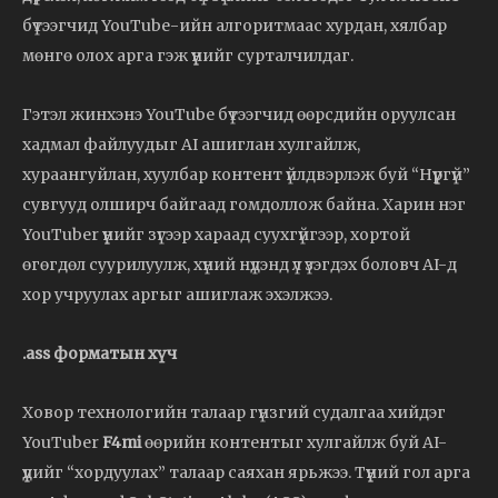
бүтээгчид YouTube-ийн алгоритмаас хурдан, хялбар
мөнгө олох арга гэж үүнийг сурталчилдаг.
Гэтэл жинхэнэ YouTube бүтээгчид өөрсдийн оруулсан
хадмал файлуудыг AI ашиглан хулгайлж,
хураангуйлан, хуулбар контент үйлдвэрлэж буй “Нүүргүй”
сувгууд олширч байгаад гомдоллож байна. Харин нэг
YouTuber үүнийг зүгээр хараад суухгүйгээр, хортой
өгөгдөл суурилуулж, хүний нүдэнд үл үзэгдэх боловч AI-д
хор учруулах аргыг ашиглаж эхэлжээ.
.ass форматын хүч
Ховор технологийн талаар гүнзгий судалгаа хийдэг
YouTuber
F4mi
өөрийн контентыг хулгайлж буй AI-
үүдийг “хордуулах” талаар саяхан ярьжээ. Түүний гол арга