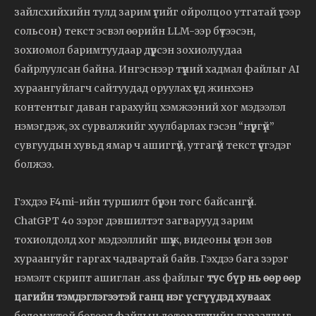
зайлсхийхийн тулд зарим үгийг ойролцоо утгатай үгээр
сольсон) текст эсвэл өөрийн LLM-ээр бүтээсэн,
зохиомол баримтуудаар дүүрсэн зохиолуудаа
байрлуулсан байна. Ингэснээр түүний хадмал файлыг AI
хураангуйлагч сайтуудад оруулах үед жинхэнэ
контентыг даван гарахуйц хэмжээний хог мэдээлэл
нэмэгдэж, эх сурвалжийг хуулбарлах гэсэн “нүүргүй”
сувгуудын хувьд ямар ч ашиггүй, утгагүй текст үүсгэдэг
болжээ.
Гэхдээ F4mi-ийн туршилт бүрэн төгс байсангүй.
ChatGPT 4o зэрэг дэвшилтэт загварууд зарим
тохиолдолд хог мэдээллийг шүүж, видеоны үнэн зөв
хураангуйг гаргах чадвартай байв. Гэхдээ бага зэрэг
нэмэлт скрипт ашиглан .ass файлыг
тус бүр нь өөр өөр
цагийн тэмдэглэгээтэй ганц нэг үсгүүдэд хуваах