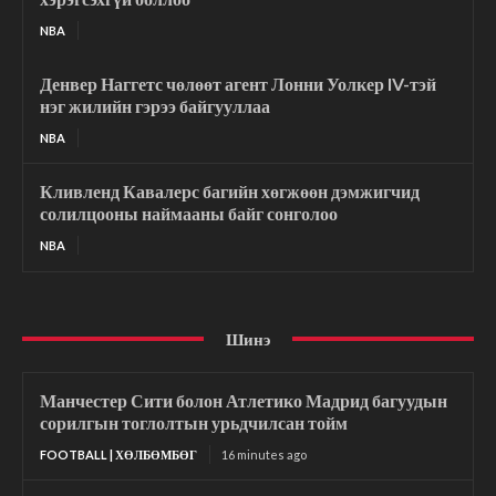
NBA
Денвер Наггетс чөлөөт агент Лонни Уолкер IV-тэй
нэг жилийн гэрээ байгууллаа
NBA
Кливленд Кавалерс багийн хөгжөөн дэмжигчид
солилцооны наймааны байг сонголоо
NBA
Шинэ
Манчестер Сити болон Атлетико Мадрид багуудын
сорилгын тоглолтын урьдчилсан тойм
FOOTBALL | ХӨЛБӨМБӨГ
16 minutes ago