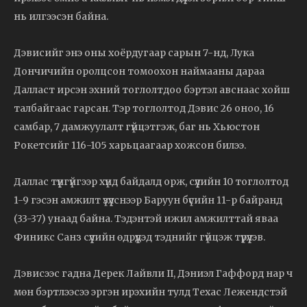
нь илгээсэн байна.
Дэвисийг энэ оны хоёрдугаар сарын 7-нд, Лука
Дончичийн оролцсон томоохон наймааны дараа
Далласт ирсэн эхний тоглолтдоо бэртэл авснаас хойш
талбайгаас гарсан. Тэр тоглолтод Дэвис 26 оноо, 16
самбар, 7 дамжуулалт гүйцэтгэж, баг нь Хьюстон
Рокетсийг 116-105 харьцаагаар хожсон билээ.
Даллас түүнгүйгээр хүнд байдалд орж, сүүлийн 10 тоглолтод
1-9 гэсэн амжилт үзүүлснээр Баруун бүсийн 11-р байранд
(33-37) унаад байна. Тэдэнтэй ижил амжилттай яваа
Финикс Санз сүүлийн өдрүүдэд тэднийг гүйцэж түрүүлэв.
Дэвисээс гадна Дерек Лайвли II, Дэниэл Гаффорд нар ч
мөн бэртлээсээ эргэн ирэхийн тулд Техас Лежендстэй