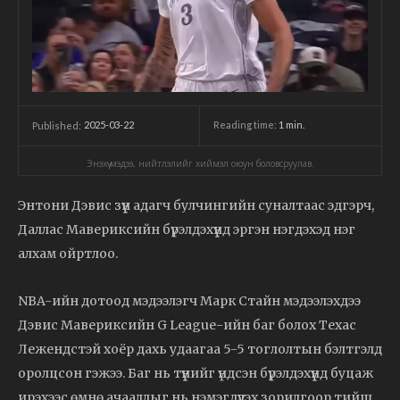
2025-03-22
Reading time:
1
min.
Published:
Энэхүү мэдээ, нийтлэлийг хиймэл оюун боловсруулав.
Энтони Дэвис зүүн адагч булчингийн суналтаас эдгэрч,
Даллас Мавериксийн бүрэлдэхүүнд эргэн нэгдэхэд нэг
алхам ойртлоо.
NBA-ийн дотоод мэдээлэгч Марк Стайн мэдээлэхдээ
Дэвис Мавериксийн G League-ийн баг болох Техас
Лежендстэй хоёр дахь удаагаа 5-5 тоглолтын бэлтгэлд
оролцсон гэжээ. Баг нь түүнийг үндсэн бүрэлдэхүүнд буцаж
ирэхээс өмнө ачааллыг нь нэмэгдүүлэх зорилгоор тийш