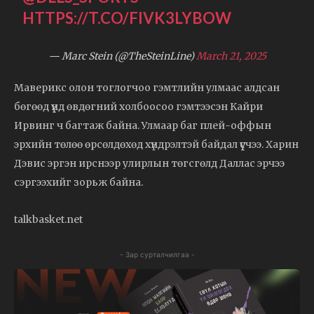
HTTPS://T.CO/FIVK3LYBOW
— Marc Stein (@TheSteinLine)
March 21, 2025
Маверикс олон тоглогчоо гэмтлийн улмаас алдсан
бөгөөд үүнд өвдөгний холбоосоо гэмтээсэн Кайри
Ирвинг ч багтаж байна. Улмаар баг плей-оффын
эрхийн төлөө өрсөлдөхөд хүндрэлтэй байдал үүсчээ. Харин
Дэвис эргэн ирснээр улирлын төгсгөлд Даллас эрчээ
сэргээхийг зорьж байна.
talkbasket.net
- Зар сурталчилгаа -