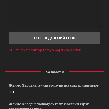
Сэтгэгдэл
MFC.mn сайтад сэтгэгдэл оруулахад анхаарах зүйлс
Холбоотой
Жэймс Хардены хууль эрх зүйн асуудал шийдэгдлээ
NBA
Жэймс Хардэнд холбогдох галт зэвсгийн хэрэг
хэрэгсэхгүй боллоо