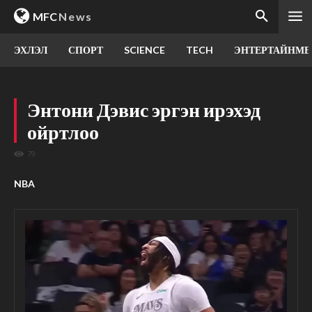
MFC
News
ЭХЛЭЛ
СПОРТ
SCIENCE
TECH
ЭНТЕРТАЙНМЕ
Энтони Дэвис эргэн ирэхэд
ойртлоо
79
NBA