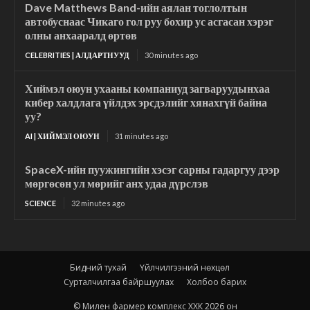
Dave Matthews Band-ийн аялан тоглолтын
автобуснаас Чикаго гол руу бохир ус асгасан хэрэг
олны анхааралд өртөв
CELEBRITIES | АЛДАРТНУУД
30 minutes ago
Хиймэл оюун ухааны компаниуд загваруудынхаа
кибер халдлага үйлдэх эрсдэлийг хянахгүй байна
уу?
AI | ХИЙМЭЛ ОЮУН
31 minutes ago
SpaceX-ийн пуужингийн хэсэг сарны гадаргуу дээр
мөргөсөн ул мөрийг анх удаа дүрслэв
SCIENCE
32 minutes ago
Бидний тухай
Үйлчилгээний нөхцөл
Сурталчилгаа байршуулах
Холбоо барих
© Милен фармер комплекс ХХК 2026 он