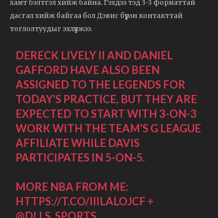
хамт бэлтгэл хийж байна. Гэхдээ тэд 3-3 форматтай
дасгал хийж байгаа бол Дэвис бүрэн контакттай
тоглолтуудыг эхлүүлжээ.
DERECK LIVELY II AND DANIEL
GAFFORD HAVE ALSO BEEN
ASSIGNED TO THE LEGENDS FOR
TODAY'S PRACTICE, BUT THEY ARE
EXPECTED TO START WITH 3-ON-3
WORK WITH THE TEAM'S G LEAGUE
AFFILIATE WHILE DAVIS
PARTICIPATES IN 5-ON-5.
MORE NBA FROM ME:
HTTPS://T.CO/IIILALOJCF
+
@DLLS_SPORTS