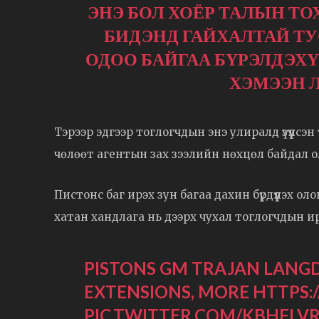
ЭНЭ БОЛ ХОЁР ТАЛЫН ТО
БИДЭНД ГАЙХАЛТАЙ ТУ
ОДОО БАЙГАА БҮРЭЛДЭХ
ХЭМЭЭН 
Тэрээр эдгээр тоглогчдын энэ улиралд үзүүлсэн 
чөлөөт агентын зах зээлийн нөхцөл байдал о
Пистонс баг ирэх зун багаа дахин бүрдүүлэх о
хатан хандлага нь дээрх чухал тоглогчдын ир
PISTONS GM TRAJAN LANGD
EXTENSIONS, MORE
HTTPS:
PIC.TWITTER.COM/KBHFLV