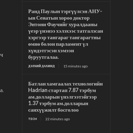
Ранд Паулын тэргүүлсэн АНУ-
ын Сенатын хороо доктор
Энтони Фаучийг хуралдааны
үеэр үнэнээ хэлэхээс татгалзсан
хэргээр тангараг тангарагтны
өмнө болон парламент үл
хүндэтгэсэн хэмээн
 ч
буруутгалаа.
15 minutes ago
ДЭЛХИЙ ДАХИНД
Батлан хамгаалах технологийн
Hadrian стартап 7.87 тэрбум
а.
ам.долларын үнэлгээтэйгээр
1.37 тэрбум ам.долларын
санхүүжилт босголоо
22 minutes ago
TECH