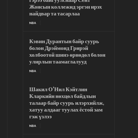
Жонсын коллежид эргэн ирэх
найдвар та тасарлаа
NBA
Кэвин Дурантын байр суурь
болон Дрэймонд Грирэй
холбоотой шинэ өрнөдөл болон
улирлын таамаглалууд
NBA
Шакил О’Нил Кэйтлин
Кларкийн нөхцөл байдлын
талаар байр суурь илэрхийлж,
хатуу алдааг туулах ёстой зам
гэж үзлээ
NBA