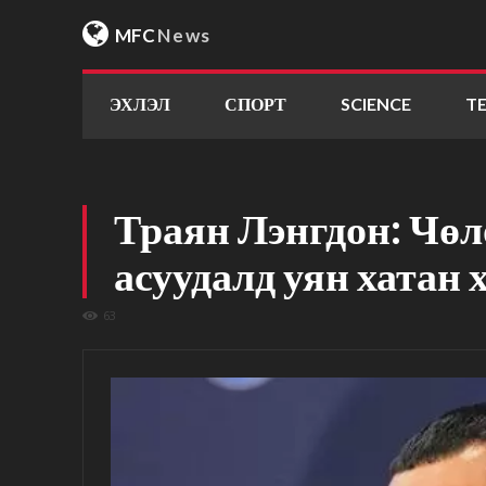
MFC
News
ЭХЛЭЛ
СПОРТ
SCIENCE
T
Траян Лэнгдон: Чөл
асуудалд уян хатан 
63