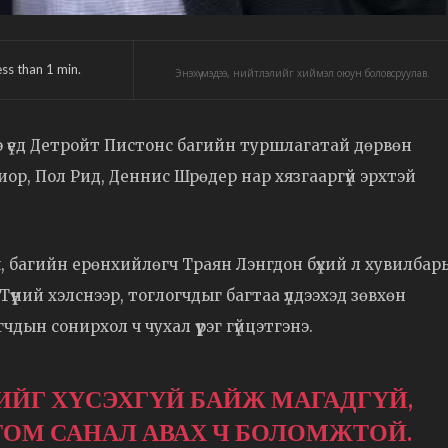
ess than 1
min.
Энэхүү мэдээ, нийтлэлийг хиймэл оюун боловсруулав.
э үед Детройт Пистонс багийн туршлагатай дөрвөн
р, Пол Рид, Деннис Шрөдер нар хязгааргүй эрхтэй
ч, багийн ерөнхийлөгч Траян Лэнгдон бүхий л хувилбар
үүний хэлснээр, тоглогчдыг багтаа үлдээхэд зөвхөн
дын сонирхол ч чухал үүрэг гүйцэтгэнэ.
ИЙГ ХҮСЭХГҮЙ БАЙЖ МАГАДГҮЙ,
 ТОМ САНАЛ АВАХ Ч БОЛОМЖТОЙ.