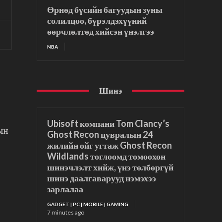
Өрнөд бүсийн багуудын зуны
солилцоо, бүрэлдэхүүний
өөрчлөлтөд хийсэн үнэлгээ
NBA
Шинэ
Ubisoft компани Tom Clancy’s
ын
Ghost Recon цувралын 24
жилийн ойг угтаж Ghost Recon
Wildlands тоглоомд томоохон
шинэчлэлт хийж, үнэ төлбөргүй
шинэ даалгаварууд нэмэхээ
зарлалаа
GADGET | PC | MOBILE | GAMING
7 minutes ago