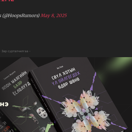
s (@HoopsRumors)
May 8, 2025
- Зар сурталчилгаа -