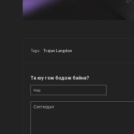
Tags:
Trajan Langdon
Та юу гэж бодож байна?
Нэр