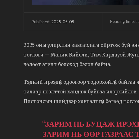
Reading time:
L
2025-05-08
Published:
2025 оны улирлын завсарлага ойртож буй эн
тоглогч — Малик Бийсли, Тим Хардауэй Жунио
чөлөөт агент болоход бэлэн байна.
Тэдний ирээдүй одоогоор тодорхойгүй байгаа 
талаар нээлттэй хандаж буйгаа илэрхийлэв. Т
Пистонсын шийдвэр хангалтгүй бөгөөд тоглогч
“ЗАРИМ НЬ БУЦАЖ ИРЭХ
ЗАРИМ НЬ ӨӨР ГАЗРААС