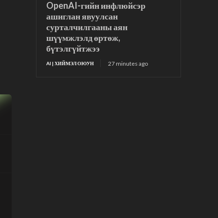
OpenAI-гийн инфлюйсэр
ашиглан явуулсан
сурталчилгааны аян
шүүмжлэлд өртөж,
бүтэлгүйтжээ
27 minutes ago
AI | ХИЙМЭЛ ОЮУН