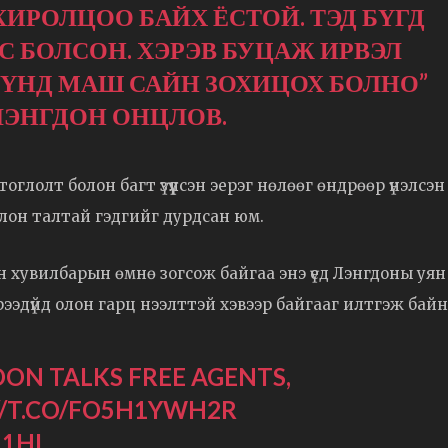
ХИРОЛЦОО БАЙХ ЁСТОЙ. ТЭД БҮГД
С БОЛСОН. ХЭРЭВ БУЦАЖ ИРВЭЛ
ҮҮНД МАШ САЙН ЗОХИЦОХ БОЛНО”
ЛЭНГДОН ОНЦЛОВ.
тоглолт болон багт үзүүлсэн эерэг нөлөөг өндрөөр үнэлсэн
лон талтай гэдгийг дурдсан юм.
лон хувилбарын өмнө зогсож байгаа энэ үед Лэнгдоны уян
ээдүйд олон гарц нээлттэй хэвээр байгааг илтгэж байн
ON TALKS FREE AGENTS,
//T.CO/FO5H1YWH2R
R1HL