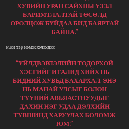
ХУВИЙН УРАН САЙХНЫ ҮЗЭЛ
БАРИМТЛАЛТАЙ ТӨСӨЛД
ОРОЛЦОЖ БУЙДАА БИД БАЯРТАЙ
БАЙНА.”
Мөн тэр нэмж хэлэхдээ:
“ҮЙЛДВЭРЛЭЛИЙН ТОДОРХОЙ
ХЭСГИЙГ ИТАЛИД ХИЙХ НЬ
БИДНИЙ ХУВЬД БАХАРХАЛ. ЭНЭ
НЬ МАНАЙ УЛСЫГ БОЛОН
ТҮҮНИЙ АВЬЯАСТНУУДЫГ
ДАХИН НЭГ УДАА ДЭЛХИЙН
ТҮВШИНД ХАРУУЛАХ БОЛОМЖ
ЮМ.”