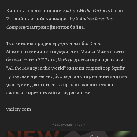
Киноны продюсингийг
Volition Media Partners
болон
Италийн хэсгийг хариуцаж буй
Andrea Iervolino
Company
хамтран гүйцэтгэж байна.
Тус киноны продюсеруудын нэг бол Саро
Маммолитигийн зээ хүү жүжигчин Майкл Маммолити
бөгөөд тэрээр 2017 онд
Variety
-д өгсөн ярилцлагадаа
“All the Money in the World” кинонд тэдний гэр бүлийг
гуйвуулан дүрсэлсэнд бухимдсан учир өөрийн өнцгөөс
үнэн түүхийг дэлгэх төсөл дээр олон жилийн турш
ажиллаж ирсэн тухайгаа дурдсан юм.
variety.com
- Зар сурталчилгаа -