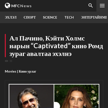
MFC
News
ЭХЛЭЛ
СПОРТ
SCIENCE
TECH
ЭНТЕРТАЙНМЕ
Ал Пачино, Кэйти Холмс
нарын “Captivated” кино Ромд
зураг авалтаа эхэлнэ
38
Movies | Кино урлаг