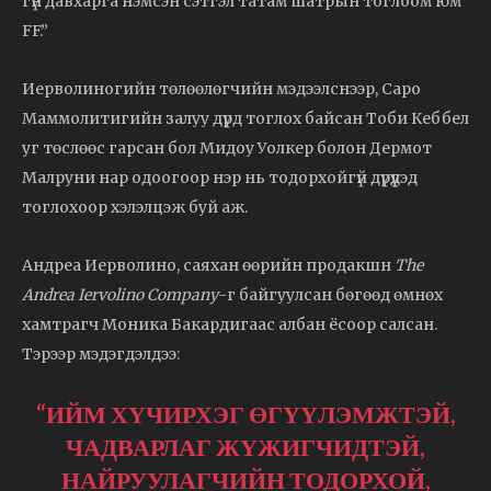
гүн давхарга нэмсэн сэтгэл татам шатрын тоглоом юм
FF.”
Иерволиногийн төлөөлөгчийн мэдээлснээр, Саро
Маммолитигийн залуу дүрд тоглох байсан Тоби Кеббел
уг төслөөс гарсан бол Мидоу Уолкер болон Дермот
Малруни нар одоогоор нэр нь тодорхойгүй дүрүүдэд
тоглохоор хэлэлцэж буй аж.
Андреа Иерволино, саяхан өөрийн продакшн
The
Andrea Iervolino Company
-г байгуулсан бөгөөд өмнөх
хамтрагч Моника Бакардигаас албан ёсоор салсан.
Тэрээр мэдэгдэлдээ:
“ИЙМ ХҮЧИРХЭГ ӨГҮҮЛЭМЖТЭЙ,
ЧАДВАРЛАГ ЖҮЖИГЧИДТЭЙ,
НАЙРУУЛАГЧИЙН ТОДОРХОЙ,