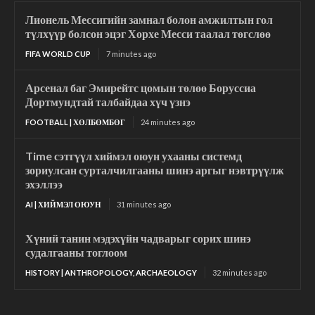
Лионель Мессигийн замнал болон амжилтын гол
түлхүүр болсон эцэг Хорхе Месси таалал төгслөө
FIFA WORLD CUP
7 minutes ago
Арсенал баг Эмирейтс цомын төлөө Боруссиа
Дортмундтай талбайдаа хүч үзнэ
FOOTBALL | ХӨЛБӨМБӨГ
24 minutes ago
Time сэтгүүл хиймэл оюун ухааны системд
зориулсан сурталчилгааны шинэ аргыг нэвтрүүлж
эхэллээ
AI | ХИЙМЭЛ ОЮУН
31 minutes ago
Хүний танин мэдэхүйн чадварыг сорих шинэ
судалгааны тоглоом
HISTORY | ANTHROPOLOGY, ARCHAEOLOGY
32 minutes ago