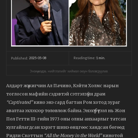
2025-05-08
Reading time:
1
min.
Published:
Энэхүү мэдээ, нийтлэлийг хиймэл оюун боловсруулав.
Алдарт жүжигчин Ал Пачино, Кэйти Холмс нарын
тоглосон мафийн сэдэвтэй сэтгэлзүйн драм
“Captivated”
кино энэ сард багтан Ром хотод зураг
авалтаа эхлэхээр төлөвлөж байна. Энэхүү бүтээл нь Жон
Пол Гетти III-гийн 1973 оны олны анхаарлыг татсан
хулгайлагдсан хэрэгт шинэ өнцгөөс хандсан бөгөөд
Ридли Скоттын
“All the Money in the World”
кинотой