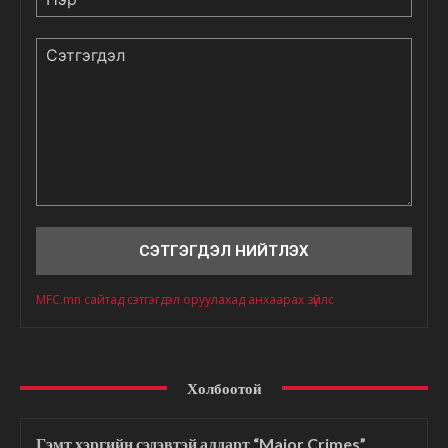
Сэтгэгдэл
MFC.mn сайтад сэтгэгдэл оруулахад анхаарах зүйлс
Холбоотой
Гэмт хэргийн сэдэвтэй алдарт “Major Crimes”