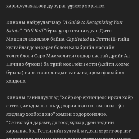
харьцуулахад өөр дүр зураг үзүүлэхээр зорьжээ.
Киноны найруулагчаар
“A Guide to Recognizing Your
Saints”
,
“Riff Raff”
бүтээлүүдээрээ танигдсан Дито
Монтиел ажиллаж байна.
Captivated
нь Гетти III-гийн
хулгайлагдсан хэрэг болон Калабрийн мафийн
толгойлогч Саро Маммолити (өндөр настай дүрийг Ал
Пачино бүтээнэ) ба түүний ээж Гэйл Гетти (Кэйти Холмс
бүтээнэ) нарын хоорондын санаанд оромгүй холбоог
хөндөнө.
Киноны танилцуулгад “Хоёр өөр ертөнцөөс ирсэн хоёр
сэтгэл, амьдралыг нь үүрд өөрчилсөн нэг эмгэнэлт үйл
явдлаар холбогдоно” хэмээн тодорхойлжээ.
“Сэтгэлзүйн дарамт, дотоод хүслээр дүүрэн тэдний
харилцаа бол Геттигийн хулгайлагдсан хэрэгт өөр нэг