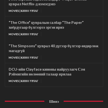
цуврал Netflix-д нэмэгдэнэ
MOVIES | КИНО УРЛАГ
“The Office” цувралын салбар “The Paper”
хоёрдугаар бүлгээрээ эргэн ирнэ
MOVIES | КИНО УРЛАГ
“The Simpsons” цуврал 40 дүгээр бүлгээр өндөрлөж
магадгүй
MOVIES | КИНО УРЛАГ
DCU-ийн Clayface киноны найруулагч Сэм
Рэймигийн нөлөөний талаар ярилаа
MOVIES | КИНО УРЛАГ
Шинэ