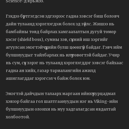
Science-д ярьжээ.
Гэхдээ бүртгэгдсэн эдгээрээс гадна зэвсэг биш боловч
дайн тулаанд хэрэглэгдэж болох эд зүйлс. Жишээ нь
бамбайны төвд байрлах хамгаалалтын дугуй төмөр
хэсэг (shield boss), сумны зэв, сүхний иш зэргийг
агуулсан эмэгтэйчүүдийн булш цөөнгүй байдаг. Гэвч ийм
булшнуудыг тайлбарлах нь илүү төвөгтэй байдаг. Учир
нь сум, сүх зэрэг нь тулаанд хэрэглэгддэг зэвсэг байхаас
гадна ан хийх, газар тариалангийн ажилд
ашиглагддаг хэрэгсэл ч байж болох юм.
Эмэгтэй дайчдын талаарх маргаан ийнхүү хурцадмал
хэвээр байгаа гол шалтгаануудын нэг нь Viking-ийн
булшнуудын олонхи нь муу хадгалагдсан явдалтай
холбоотой.