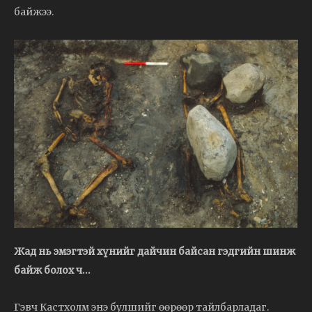
байжээ.
Жад нь эмэгтэй хүнийг дайчин байсан гэдгийн шинж
байж болох ч…
Гэвч Кастхолм энэ булшийг өөрөөр тайлбарладаг.