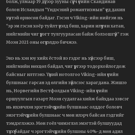
болж, улмаар 19 дүгээр зууны сүүлч үеийн Скандинав
болон Исландын “Үндэсний романтизмын” үед дахин
хүчтэй өрнөсөн байдаг. Гэсэн ч Viking-ийн нийгэм нь
“эр эм гэсэн хоёр туйлт үзэлд биш, харин илүү уян хатан,
нийгмийн чиг үүрэгт тулгуурласан байж болзошгүй” гэж
Моэн 2021 оны өгүүлэлдээ бичжээ.
Энэ нь хэн юу хийх ёстой вэ гэдэг нь хүйсээр биш,
нийгмийн нөхцөл байдал, чиг үүргээр тодорхойлогдож
байсныг илтгэнэ. Үүний нотолгоо Viking-ийн үеийн
булшнаас гарсан эд өлгийн зүйлсээс харагдана. Жишээ
нь, Норвегийн Вестфолдын Viking-ийн үеийн
оршуулгын газарт Моэн судалгаа хийж байхдаа зэвсэг
нь ихэвчлэн эрэгтэйчүүдийн булшнаас олддог боловч
эмэгтэйчүүдийн булшнаас ч мөн илэрч байсан гэдгийг
тэмдэглэжээ. Мөн гоёл чимэглэл эмэгтэй булшуудад
түлхүү байдаг ч эрэгтэйчүүдийн булшны 40%-д мөн адил