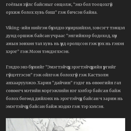
гоёлын зүйлс байсныг онцолж, “энэ бол тооцохгүй
орхиж болох хувь биш” гэж бичсэн байна.
Viking-ийн нийгэм бүхэлдээ хүчирхийлэл, зэвсэгт тэмцэл
дунд оршиж байсан учраас “энгийнээр бодоход, хүн
амын зөвхөн тал хувь нь үүнд оролцсон гэж үзэх нь гэнэн
хэрэг” гэж Моэн тэмдэглэсэн.
Гэхдээ энэ бүхнийг “Эмэгтэйчүүд эрэгтэйчүүдийн үүргийг
гүйцэтгэсэн” гэж ойлгож болохгүй гэж Кастхолм
анхааруулжээ. Харин “дайчин” гэдэг нь өнөөгийн гал
сөнөөгч мэтийн мэргэжлийн нэг хэлбэр байсан байж
болох бөгөөд дийлэнх нь эрэгтэйчүүд байсан ч зарим нь
эмэгтэйчүүд байсан байж мэднэ гэж тэр хэлсэн.