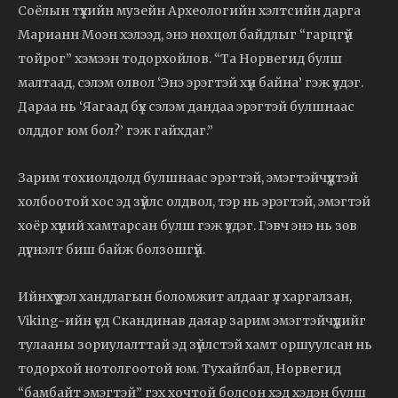
Соёлын түүхийн музейн Археологийн хэлтсийн дарга
Марианн Моэн хэлээд, энэ нөхцөл байдлыг “гарцгүй
тойрог” хэмээн тодорхойлов. “Та Норвегид булш
малтаад, сэлэм олвол ‘Энэ эрэгтэй хүн байна’ гэж үздэг.
Дараа нь ‘Яагаад бүх сэлэм дандаа эрэгтэй булшнаас
олддог юм бол?’ гэж гайхдаг.”
Зарим тохиолдолд булшнаас эрэгтэй, эмэгтэйчүүдтэй
холбоотой хос эд зүйлс олдвол, тэр нь эрэгтэй, эмэгтэй
хоёр хүний хамтарсан булш гэж үздэг. Гэвч энэ нь зөв
дүгнэлт биш байж болзошгүй.
Ийнхүү үзэл хандлагын боломжит алдааг үл харгалзан,
Viking-ийн үед Скандинав даяар зарим эмэгтэйчүүдийг
тулааны зориулалттай эд зүйлстэй хамт оршуулсан нь
тодорхой нотолгоотой юм. Тухайлбал, Норвегид
“бамбайт эмэгтэй” гэх хочтой болсон хэд хэдэн булш