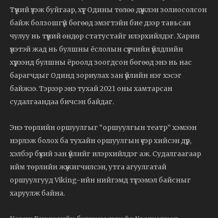
Түүний үзэж буйгаар, хүүг Одины төлөө дүүжлэн золиосолсон
байж болзошгүй бөгөөд эмэгтэйн бие дээр тавьсан
чулуу нь түүний өндөр статустайг илэрхийлдэг. Харин
үнэтэй жад нь булшны ёслолын сүүлчийн үйлдлийн
хүрээнд булшны ёроолд зоогдсон бөгөөд энэ нь нас
барагчдыг Одинд зориулах зан үйлийн нэг хэсэг
байжээ. Тэрээр энэ тухай 2021 оны хамтарсан
судалгаандаа бичсэн байдаг.
Энэ төрлийн оршуулгыг “оршуулгын театр” хэмээн
нэрлэж болох ба тухайн оршуулгын үеэр хийсэн дүр,
хэлбэр бүхий зан үйлийг илэрхийлдэг аж. Судалгаагаар
ийм төрлийн жүжигчилсэн, утга агуулгатай
оршуулгууд Viking-ийн нийгэмд түгээмэл байсныг
харуулж байна.