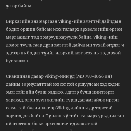
үзсээр байна.
Биркагийн энэ маргаан Viking-ийн эмэгтэй дайчдын
бодит оршин байсан эсэх талаарх археологийн өргөн
маргааныг тод томруун харуулж байна. Viking-ийн
домог туульсаар дүүрэн эмэгтэй дайчдын тухай өгүүлдэг ч
эдгээр нь бодит түүхийг илэрхийлдэг эсэх нь тодорхой
бус хэвээр.
Скандинав даяар Viking-ийн үед (МЭ 793–1066 он)
дайны зориулалттай зэвсэгтэй оршуулсан хэд хэдэн
эмэгтэйгийн булш олджээ. Эдгээр булш нийтээрээ
харахад, олон зуун жилийн турш давамгайлж ирсэн
сахалтай, булчинлаг эр Viking дайчны дүр төрхтэй
зөрчилдөж байна. Түүнчлэн, хүйсийн талаарх урьдчилсан
ойлголтоос болж археологичид зэвсэгтэй