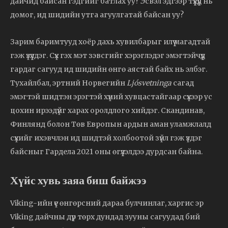
дайчид байсан гэдгийг батлах уу? Эсвэл эдгээр түүхүүд нь
домог, ид шидийн утга агуулгатай байсан уу?
Зарим баримтууд хоёр дахь хувилбарыг илүү магадтай
гэж үзүүлдэг. Сүх гэх мэт зэвсгийг хэрэглэдэг эмэгтэйчүүд
гардаг сагууд ид шидийн өнгө аястай байх нь элбэг.
Тухайлбал, эртний Норвегийн
Ljós­vetninga
сагад
эмэгтэй шидтэн эрэгтэй хүний хувцастайгаар сүхээр ус
цохин ирээдүйг харах оролдлого хийдэг. Скандинав,
Финлянд болон Төв Европын ардын аман уламжлалд
сүхийг ихэвчлэн ид шидтэй холбоотой зүйл гэж үздэг
байсныг Гардела 2021 оны өгүүлэлдээ дурдсан байна.
Хүйс хувь заяа биш байжээ
Viking-ийн үе өнгөрсний дараа булчинлаг, харгис эр
Viking дайчны дүр төрх дундад зууны сагуудад бий