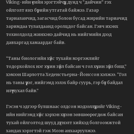
Viking-ийн үеийн эрэгтэйчүүд дунд ч “дайчин” гэх
ойлголт янз бүрийн утгатай байжээ. Газар
тариаланчид, загасчид болон бусад жирийн тариачид
заримдаа тулалдаанд оролцдог байсан. Гэвч ихэнх
тохиолдолд жинхэнэ дайчид нь нийгмийн дээд
давхаргад хамаардаг байв.
“Таны биологийн хүйс тухайн мэргэжлийг
тодорхойлох нэг хүчин зүйл байсан ч гол хүчин зүйл биш,”
хэмээн Шарлотта Хеденстьерна-Йонссон хэлжээ. “Гол
нь таны үүрэг, нийгэмд эзлэх байр суурь, гэр бүл байдал
илүү чухал байв.”
Гэсэн ч эдгээр булшнаас олдсон мэдээллүүдийг Viking-
ийн нийгэмд хүйс хэрхэн хүлээн зөвшөөрөгдөж байсан
тухай ойлголтод шууд дүгнэлт хийхэд болгоомжтой
хандах хэрэгтэй гэж Моэн анхааруулжээ.