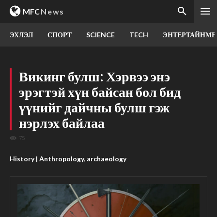
MFC
News
ЭХЛЭЛ
СПОРТ
SCIENCE
TECH
ЭНТЕРТАЙНМЕ
Викинг булш: Хэрвээ энэ
эрэгтэй хүн байсан бол бид
үүнийг дайчны булш гэж
нэрлэх байлаа
75
History | Anthropology, archaeology