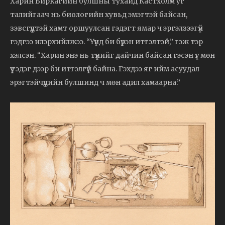
Харин Биркагийн булшны тухайд Кастхолм уг
талийгаач нь биологийн хувьд эмэгтэй байсан,
зэвсгүүдтэй хамт оршуулсан гэдэгт ямар ч эргэлзээгүй
гэдгээ илэрхийлжээ. “Үүнд би бүрэн итгэлтэй,” гэж тэр
хэлсэн. “Харин энэ нь түүнийг дайчин байсан гэсэн үг мөн
үү гэдэг дээр би итгэлгүй байна. Гэхдээ яг ийм асуудал
эрэгтэйчүүдийн булшинд ч мөн адил хамаарна.”