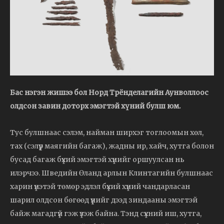
Бас нэгэн жишээ бол Норд Трёнделагийн Аунволлоос
олдсон завин доторх эмэгтэй хүний булш юм.
Тус булшнаас сэлэм, найман ширхэг тоглоомын хөл,
тах (сэлүүр маягийн багаж), жадны ир, хайч, хутга болон
бусад багаж бүхий эмэгтэй хүнийг оршуулсан нь
илэрчээ. Шведийн Өланд арлын Клинтагийн булшнаас
харин үнэтэй төмөр эдлэл бүхий хүний чандарласан
шарил олдсон бөгөөд үүнийг дээд зиндааны эмэгтэй
байж магадгүй гэж үзэж байна. Тэнд сүхний иш, хутга,