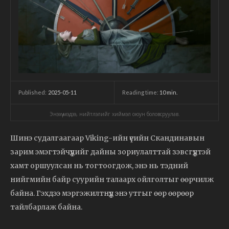
2025-05-11
Reading time:
10
min.
Published:
Энэхүү мэдээ, нийтлэлийг хиймэл оюун боловсруулав.
Шинэ судалгаагаар Viking-ийн үеийн Скандинавын
зарим эмэгтэйчүүдийг дайны зориулалттай зэвсгүүдтэй
хамт оршуулсан нь тогтоогдож, энэ нь тэдний
нийгмийн байр суурийн талаарх ойлголтыг өөрчилж
байна. Гэхдээ мэргэжилтнүүд энэ утгыг өөр өөрөөр
тайлбарлаж байна.