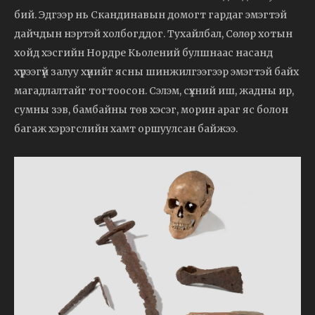
бий. Эдгээр нь Скандинавын домогт гардаг эмэгтэй
дайчдын нэртэй холбогддог. Тухайлбал, Сөлөр хотын
хойд хэсгийн Нордре Кьолений булшнаас насанд
хүрээгүй залуу хүнийг ясны шинжилгээгээр эмэгтэй байх
магадлалтайг тогтоосон. Сэлэм, сүхний иш, жадны ир,
сумны зэв, бамбайны төв хэсэг, морин араг яс болон
багаж хэрэгслийн хамт оршуулсан байжээ.