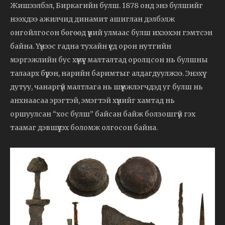
Жишээлбэл, Биркагийн булш. 1878 онд энэ булшийг
нээхдээ ажилчид динамит ашиглан дэлбэлж
онгойлгосон бөгөөд үүний улмаас булш ихээхэн гэмтсэн
байна. Үүнээс гадна тухайн үед орон нутгийн
мэргэжлийн бус хүмүүс малталтад оролцсон нь булшны
талаарх бүрэн, нарийн баримтыг алдагдуулжээ. Энэхүү
дутуу, чанаргүй малтлага нь шүүмжлэгчдэд уг булш нь
анхнаасаа эрэгтэй, эмэгтэй хүнийг хамтад нь
оршуулсан “хос булш” байсан байж болзошгүй гэх
таамаг дэвшүүлэх боломж олгосон байна.