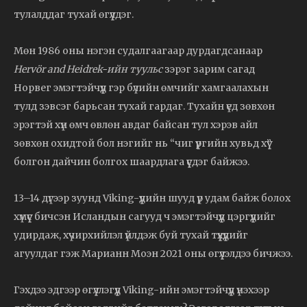
тулалддаг тухай өгүүлдэг.
Мөн 1986 оны нэгэн судалгаагаар дурдагдсанаар
Hervör and Heidrek-ийн туульс
зэрэг зарим сагад
Норвег эмэгтэйчүүд гэр бүлийн өмчийг хамгаалахын
тулд зэвсэг барьсан тухай гардаг. Тухайн үед зөвхөн
эрэгтэй хүн өмч өвлөн авдаг байсан тул хэрэв айл
зөвхөн охидтой бол нэгийг нь “чиг үүргийн хувьд хүү”
болгон дайчин болгох шаардлага үүсдэг байжээ.
13–14 дүгээр зуунд Viking-үүдийн шууд үр удам байж болох
хүмүүс бичсэн Исландын сагууд ч эмэгтэйчүүд цэргүүдийг
удирдаж, хүчирхийлэл үйлдэж буй тухай түүхүүдийг
агуулдаг гэж Марианн Моэн 2021 оны өгүүлэлдээ бичжээ.
Гэхдээ эдгээр өгүүллэгүүд Viking-ийн эмэгтэйчүүд үнэхээр