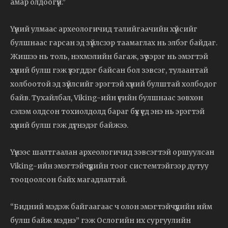
амар олдоогүй.”
Үүний улмаас археологичид талийгаачийн хүйсийг
булшнаас гарсан эд зүйлсээр таамаглах нь элбэг байдаг.
Жишээ нь толь, нэхмэлийн багаж, зүү зэрэг нь эмэгтэй
хүний булш гэж үзэгддэг байсан бол зэвсэг, тулаантай
холбоотой эд зүйлсийг эрэгтэй хүний булштай холбодог
байв. Тухайлбал, Viking-ийн үеийн булшнаас зөвхөн
сэлэм олдсон тохиолдолд бараг бүх үед энэ нь эрэгтэй
хүний булш гэж дүгнэдэг байжээ.
Үүнээс шалтгаалан археологичид зэвсэгтэй оршуулсан
Viking-ийн эмэгтэйчүүдийн тоог системтэйгээр дутуу
тооцоолсон байх магадлалтай.
“Бидний мэдэж байгаагаас ч олон эмэгтэйчүүдийн ийм
булш байж мэднэ” гэж Ослогийн их сургуулийн