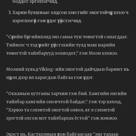
боддог эргэлзэгчид,
Харин булшнаас олдсон зэвсгийг эмэгтэйчүүд хэзээ ч
хэрэглээгүй гэж үздэг үгүйсгэгчид.
“Сүүлийн бүлгийнхэнд энэ санаа тун төвөгтэй санагддаг.
Тиймээс ч тэд үүнийг үгүйсгэхийн тулд маш нарийн
төвөгтэй тайлбарууд зохиодог,” гэж Моэн хэлжээ.
Моэний хувьд Viking-ийн эмэгтэй дайчдын баримт нь
нүдэн дээр ил харагдаж байгаа гэж үздэг.
“Оккамын хутганы зарчим гэж бий. Хамгийн энгийн
тайлбар хамгийн оновчтой байдаг,” гэж тэр хэлээд,
“Хэрвээ та сэлэмтэй эмэгтэй олвол, яг л сэлэмтэй
эрэгтэй олсон мэт тайлбарлах ёстой” гэж нэмжээ.
Эцэст нь, Кастхолмын үзэж байгаагаар “энэ талаар