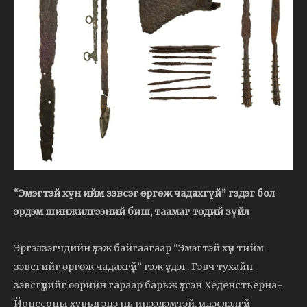
“Эмэгтэй хүн ийм зэвсэг өргөж чадахгүй” гэдэг бол
эрдэм шинжилгээний биш, таамаг төдий зүйл
Эргэлзэгчдийн үзэж байгаагаар “Эмэгтэй хүн тийм
зэвсгийг өргөж чадахгүй” гэж үздэг. Гэвч тухайн
зэвсгүүдийг өөрийн гараар барьж үзсэн Хеденстьерна-
Йонссоны хувьд энэ нь инээдэмтэй, үндэслэлгүй