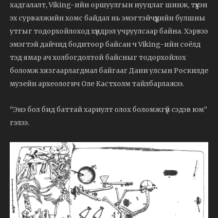
хадгалалт, Viking-ийн оршуулгын нууцлаг шинж, түүхэн
эх сурвалжийн хомс байдал нь эмэгтэйчүүдийн булшны
утгыг тодорхойлоход хүндрэл учруулсаар байна. Хэрвээ
эмэгтэй дайчид бодитоор байсан ч Viking-ийн соёлд
тэд ямар ач холбогдолтой байсныг тодорхойлох
боломж хязгаарлагдмал байгааг Дани улсын Роскилде
музейн археологич Оле Кастхолм тайлбарлажээ.
“Энэ бол бид баттай хариулт олох боломжгүй сэдэв юм”
гэлээ.