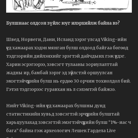
Булшнаас олдсон зүйлс юуг илэрхийлж байна вэ?
Швед, Норвеги, Дани, Исланд зэрэг улсад Viking-ийн
үед хамаарах хэдэн мянган булш олдоод байгаа бөгөөд
тэдгээрийн дийлэнхийг эрэгтэй дайчдынх гэж үздэг.
Харин эсрэгээрээ, зэвсэгт тулааны зориулалттай
жадны ир, бамбай зэрэг эд зүйлстэй оршуулсан
эмэгтэйчүүдийн булш нь ердөө 30 орчим тохиолдол бий.
Гэтэл тэдгээрээс гуравхан нь л сэлэмтэй байжээ.
Нийт Viking-ийн үед хамаарах булшны дунд
статистикийн хувьд зэвсэгтэй эрчүүдийн булштай
харьцуулахад зэвсэгтэй эмэгтэйчүүдийн булш “1%-иас ч
бага” байна гэж археологич Лешек Гардела Live