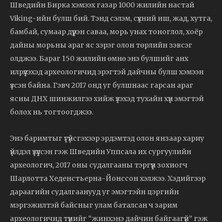
Шведийн Бирка хэмээх газар 1000 жилийн настай
Viking-ийн булш бий. Тэнд сэлэм, сүхний иш, жад, хутга,
бамбай, сумаар дүүрэн саваа, морь унах тоноглол, хоёр
дайны морьны араг яс зэрэг олон төрлийн зэвсэг
олджээ. Бараг 150 жилийн өмнө энэ булшийг анх
илрүүлэхэд археологичид эрэгтэй дайчны булш хэмээн
үзсэн байна. Гэвч 2017 онд уг булшнаас гарсан араг
ясны ДНХ шинжилгээ хийж үзэхэд тухайн хүн эмэгтэй
болох нь тогтоогджээ.
Энэ баримтыг үгүйсгэхээр эрдэмтэд олон янзаар хариу
үйлдэл үзүүлсэн гэж Шведийн Уппсала их сургуулийн
археологич, 2017 оны судалгааны тэргүүн зохиогч
Шарлотта Хеденстьерна-Йонссон хэлжээ. Хэдийгээр
дараагийн судалгаанууд уг эмэгтэйн цэргийн
мэргэжилтэй байсныг улам баталсан ч зарим
археологичид түүнийг “жинхэнэ дайчин байгаагүй” гэж