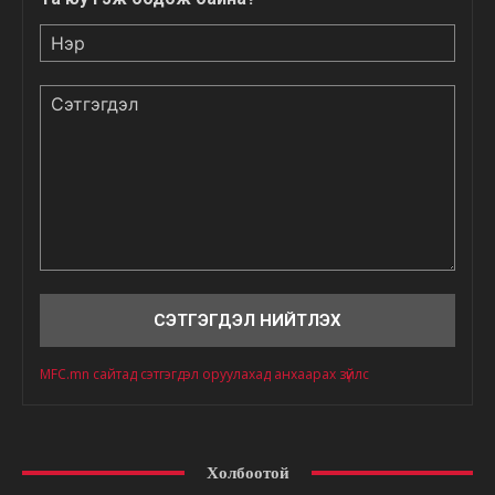
Нэр
Сэтгэгдэл
MFC.mn сайтад сэтгэгдэл оруулахад анхаарах зүйлс
Холбоотой