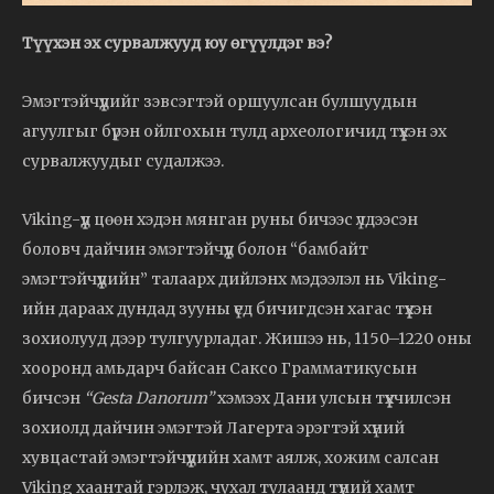
Түүхэн эх сурвалжууд юу өгүүлдэг вэ?
Эмэгтэйчүүдийг зэвсэгтэй оршуулсан булшуудын
агуулгыг бүрэн ойлгохын тулд археологичид түүхэн эх
сурвалжуудыг судалжээ.
Viking-үүд цөөн хэдэн мянган руны бичээс үлдээсэн
боловч дайчин эмэгтэйчүүд болон “бамбайт
эмэгтэйчүүдийн” талаарх дийлэнх мэдээлэл нь Viking-
ийн дараах дундад зууны үед бичигдсэн хагас түүхэн
зохиолууд дээр тулгуурладаг. Жишээ нь, 1150–1220 оны
хооронд амьдарч байсан Саксо Грамматикусын
бичсэн
“Gesta Danorum”
хэмээх Дани улсын түүхчилсэн
зохиолд дайчин эмэгтэй Лагерта эрэгтэй хүний
хувцастай эмэгтэйчүүдийн хамт аялж, хожим салсан
Viking хаантай гэрлэж, чухал тулаанд түүний хамт