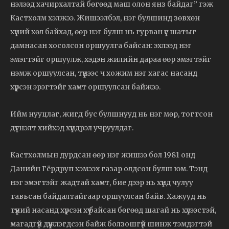
нэлээд хачирхалтай бөгөөд маш олон янз байдаг” гэж
Кастхолм хэлжээ. Жишээлбэл, нэг булшинд зөвхөн
хүний хөл байхад, өөр нэг булш нь гурван үе шатыг
дамнасан хосолсон оршуулга байсан: эхлээд нэг
эмэгтэйг оршуулж, хэдэн жилийн дараа өөр эмэгтэйг
нэмж оршуулсан, түүнээс ч хожим нэг хагас насанд
хүрсэн эрэгтэйг хамт оршуулсан байжээ.
Ийм нууцлаг, жигд бус булшнууд нь нэг мөр, тогтсон
дүгнэлт хийхэд хүндрэл учруулдаг.
Кастхолмын дурдсан өөр нэг жишээ бол 1981 онд
Данийн Гёрдруп хэмээх газар олдсон булш юм. Тэнд
нэг эмэгтэйг жадтай хамт, бие дээр нь хүнд чулуу
тавьсан байдалтайгаар оршуулсан байв. Хажууд нь
түүний насанд хүрсэн хүү байсан бөгөөд шагай нь хүлээстэй,
магадгүй дүүжлэгдсэн байж болзошгүй шинж тэмдэгтэй