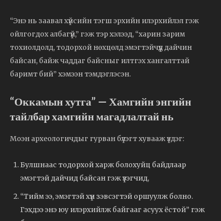
“Энэ нь заавал хүйсийн тэгш эрхийн илэрхийлэл гэж
ойлгогдох албагүй,” гэж тэр хэлээд, “харин зарим
тохиолдолд, тодорхой нөхцөлд эмэгтэйчүүд дайчин
байсан, байж чаддаг байсныг илтгэх хангалттай
баримт бий” хэмээн тэмдэглэсэн.
“Оккамын хутга” — Хамгийн энгийн
тайлбар хамгийн магадлалтай нь
Моэн археологичдыг гурван бүлэгт хувааж үздэг:
Булшнаас тодорхой харж болохуйц байдлаар
эмэгтэй дайчид байсан гэж үзэгчид,
“Тийм ээ, эмэгтэй хүн зэвсэгтэй оршуулж болно.
Гэхдээ энэ юу илэрхийлж байгааг асуух ёстой” гэж