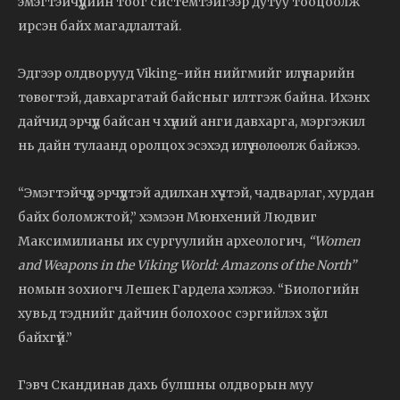
эмэгтэйчүүдийн тоог системтэйгээр дутуу тооцоолж
ирсэн байх магадлалтай.
Эдгээр олдворууд Viking-ийн нийгмийг илүү нарийн
төвөгтэй, давхаргатай байсныг илтгэж байна. Ихэнх
дайчид эрчүүд байсан ч хүний анги давхарга, мэргэжил
нь дайн тулаанд оролцох эсэхэд илүү нөлөөлж байжээ.
“Эмэгтэйчүүд эрчүүдтэй адилхан хүчтэй, чадварлаг, хурдан
байх боломжтой,” хэмээн Мюнхений Людвиг
Максимилианы их сургуулийн археологич,
“Women
and Weapons in the Viking World: Amazons of the North”
номын зохиогч Лешек Гардела хэлжээ. “Биологийн
хувьд тэднийг дайчин болохоос сэргийлэх зүйл
байхгүй.”
Гэвч Скандинав дахь булшны олдворын муу