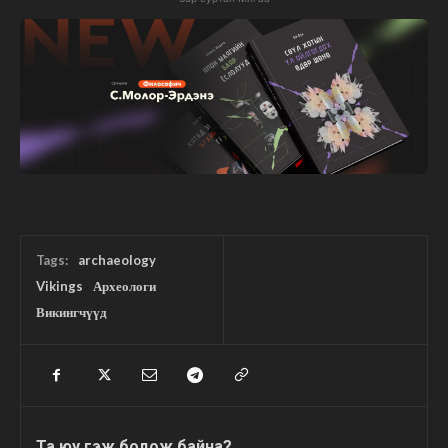
Tags:
archaeology
Vikings
Археологи
Викингчүүд
Та юу гэж бодож байна?