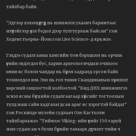
тайлбар байв.
“Эдгээр хэлэлцүүлгүүд нь шинжлэх ухаанч баримтаас
илүүтэйгээр үзэл бодол дээр тулгуурлаж байсан” гэж
Хеденстьерна-Йонссон Live Science-д ярьжээ.
Гэхдээ судалгааны хамгийн том бэрхшээл нь орчин
үеийн эвдэгдэл бус, харин археологичдын очихоос
өмнө яс болон чандар нь бүрэн задралд орсон байх
тохиолдол юм. Энэ нь гол төлөв Скандинавын хүчиллэг
хөрсний онцлогтой холбоотой. “Бид ДНХ шинжилгээ
эсвэл ясны бүтцийн судалгаагаар хүйсийг тогтоохын
тулд маш сайн хадгалагдсан араг яс хэрэгтэй байдаг”
гэж Роскилде музейн судлаач Оле Кастхолм
тайлбарлажээ. “Тиймээс Viking-ийн үеийг 150 гаруй
жил судалсан ч булш бүрийн талаарх дүгнэлт тийм ч