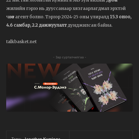
жилийн гэрээ нь дууссанаар хязгаарлагдмал эрхтэй
чөлөөт агент болно. Тэрээр 2024-25 оны улиралд
15.3 оноо,
4.6 самбар, 2.2 дамжуулалт
дунджилсан байна.
talkbasket.net
- Зар сурталчилгаа -
Tags:
Jonathan Kuminga