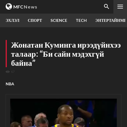
MFC
News
ЭХЛЭЛ
СПОРТ
SCIENCE
TECH
ЭНТЕРТАЙНМЕ
Жонатан Куминга ирээдүйнхээ
талаар: “Би сайн мэдэхгүй
байна”
67
NBA