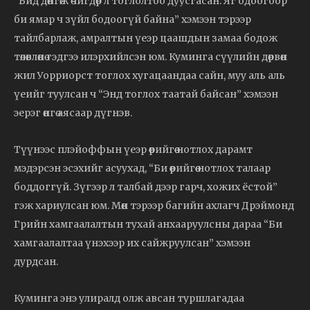
“Бид дөнгөж өчигдөр л тоглолтоо дуусгасан. Яг одоогоор
би ямар ч зүйл бодоогүй байна” хэмээн тэрээр
тайлбарлаж, амралтын үеэр цаашдын замаа бодож
төлөвлөнө гэдгээ илэрхийлсэн юм. Куминга сүүлийн дөрвөн
жил Уорриорст тоглох хугацаандаа сайн, муу аль аль
үеийг туулсан ч “Энд тоглох таатай байсан” хэмээн
эерэг өнгө аясаар дүгнэв.
Түүнээс плэйоффын үеэр өөрийгөө нотлох дарамт
мэдэрсэн эсэхийг асуухад, “Би өөрийгөө нотлох талаар
боддоггүй. Зүгээр л талбай дээр гарч, хожих ёстой”
гэж хариулсан юм. Мөн тэрээр багийн ахлагч Дрэймонд
Грийн хамгаалалтын тухай анхааруулсны дараа “Би
хамгаалалтаа үнэхээр их сайжруулсан” хэмээн
дурдсан.
Куминга энэ улиралд олж авсан туршлагадаа