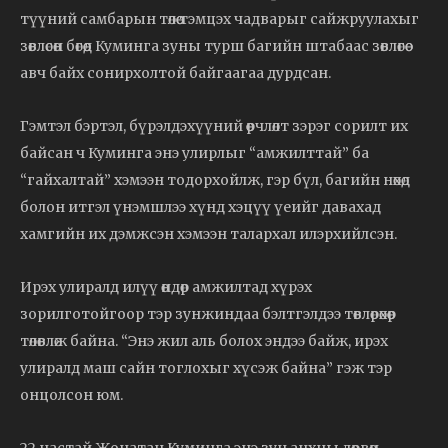
түүний самбарын төлөө тэмцэх чадварыг сайжруулахыг
зөвлөсөн бөгөөд Куминга зуны турш багийн штабаас зөвлөгөө
авч байх сонирхолтой байгаагаа дурдсан.
Гэмтэл бэртэл, бүрэлдэхүүний өөрчлөлт зэрэг сорилт их
байсан ч Куминга энэ улирлыг “амжилттай” ба
“гайхалтай” хэмээн тодорхойлж, гэр бүл, багийн нөхөд
болон итгэл үнэмшлээ хүнд хэцүү үеийг давахад
хамгийн их дэмжсэн хэмээн талархал илэрхийлсэн.
Ирэх улиралд илүү өндөр амжилтад хүрэх
зорилготойгоор тэр зунжиндаа бэлтгэлдээ төвлөрөхөөр
төлөвлөж байна. “Энэ жил аль болох эндээ байж, ирэх
улиралд маш сайн тоглохыг хүсэж байна” гэж тэр
онцолсон юм.
22 настай Жонатан Куминга энэ зун анхны дөрвөн