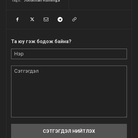
Та юу гэж бодож байна?
Нэр
Сэтгэгдэл