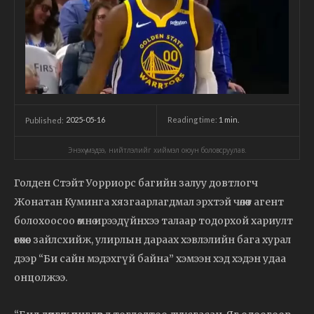
2025-05-16
Reading time:
1
min.
Published:
Энэхүү мэдээ, нийтлэлийг хиймэл оюун боловсруулав.
Голден Стэйт Уорриорс багийн залуу довтлогч
Жонатан Куминга хязгаарлагдмал эрхтэй чөлөөт агент
болохоосоо өмнө ирээдүйнхээ талаар тодорхой хариулт
өгөхөөс зайлсхийж, улирлын дараах хэвлэлийн бага хурал
дээр “Би сайн мэдэхгүй байна” хэмээн хэд хэдэн удаа
онцолжээ.