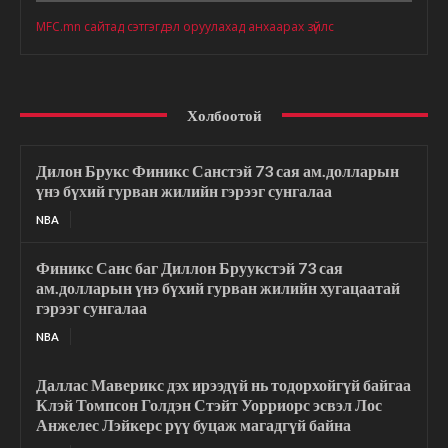
MFC.mn сайтад сэтгэгдэл оруулахад анхаарах зүйлс
Холбоотой
Дилон Брукс Финикс Санстэй 73 сая ам.долларын
үнэ бүхий гурван жилийн гэрээг сунгалаа
NBA
Финикс Санс баг Диллон Бруукстэй 73 сая
ам.долларын үнэ бүхий гурван жилийн хугацаатай
гэрээг сунгалаа
NBA
Даллас Маверикс дэх ирээдүй нь тодорхойгүй байгаа
Клэй Томпсон Голдэн Стэйт Уорриорс эсвэл Лос
Анжелес Лэйкерс рүү буцаж магадгүй байна