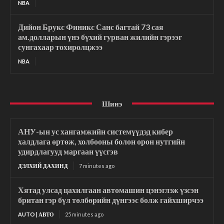
NBA
Дийон Брукс Финикс Санс багтай 73 сая
ам.долларын үнэ бүхий гурван жилийн гэрээг
сунгахаар тохиролцжээ
NBA
Шинэ
АНУ-ын ус хангамжийн системүүдэд кибер
халдлага өртөж, холбооны болон орон нутгийн
удирдлагууд маргаан үүсгэв
ДЭЛХИЙ ДАХИНД
7 minutes ago
Хятад улсад цахилгаан автомашин цэнэглэж үзсэн
британ гэр бүл төлбөрийн дүнгээс болж гайхширчээ
AUTO | АВТО
25 minutes ago