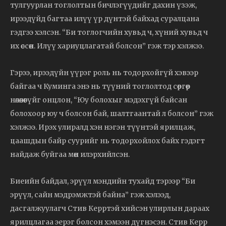
тулгуурлан тоглолтын бичлэгүүдийг дахин үзэж,
ирээдүйд багтаа илүү үр дүнтэй байхад суралцана
гэдгээ хэлсэн. “Би тоглогчийн хувьд ч, хүний хувьд ч
их өссөн. Илүү хариуцлагатай болсон” гэж тэр хэлжээ.
Гэрээ, ирээдүйн үүрэг роль нь тодорхойгүй хэвээр
байгаа ч Куминга энэ нь түүний тоглолтод сөргөөр
нөлөөлөөгүйг онцлон, “Юу болохыг мэдэхгүй байсан
болохоор юу ч болсон бай, шалтгаантай л болсон” гэж
хэлжээ. Ирэх улиралд хэн нэгэн түүнтэй ярилцаж,
цаашдын байр суурийг нь тодорхойлох байх гэдэгт
найдаж буйгаа мөн илэрхийлсэн.
Биеийн байдал, эрүүл мэндийн тухайд тэрээр “Би
эрүүл, сайн мэдрэмжтэй байна” гэж хэлээд,
дасгалжуулагч Стив Керртэй хийсэн улирлын дараах
ярилцлагаа эерэг болсон хэмээн дүгнэсэн. Стив Керр