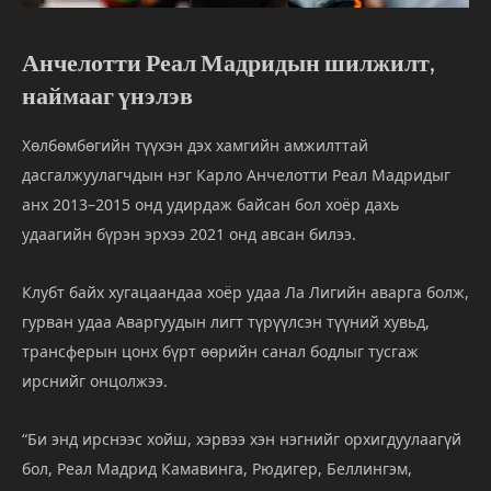
Анчелотти
Реал
Мадридын
шилжилт,
наймааг
үнэлэв
Хөлбөмбөгийн
түүхэн
дэх
хамгийн
амжилттай
дасгалжуулагчдын
нэг
Карло
Анчелотти
Реал
Мадридыг
анх
2013–
2015
онд
удирдаж
байсан
бол
хоёр
дахь
удаагийн
бүрэн
эрхээ
2021
онд
авсан
билээ.
Клубт
байх
хугацаандаа
хоёр
удаа
Ла
Лигийн
аварга
болж,
гурван
удаа
Аваргуудын
лигт
түрүүлсэн
түүний
хувьд,
трансферын
цонх
бүрт
өөрийн
санал
бодлыг
тусгаж
ирснийг
онцолжээ.
“
Би
энд
ирснээс
хойш,
хэрвээ
хэн
нэгнийг
орхигдуулаагүй
бол,
Реал
Мадрид
Камавинга,
Рюдигер,
Беллингэм,