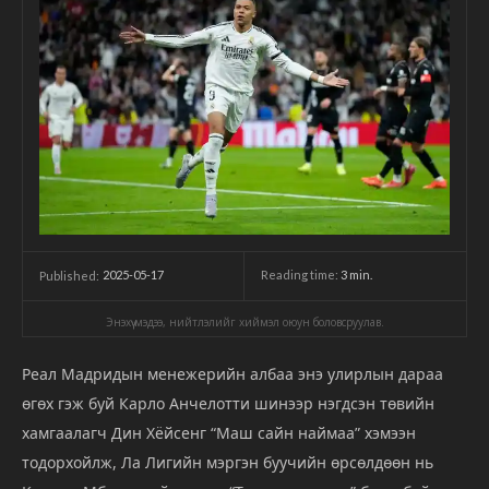
2025-05-17
Reading time:
3
min.
Published:
Энэхүү мэдээ, нийтлэлийг хиймэл оюун боловсруулав.
Реал
Мадридын
менежерийн
албаа
энэ
улирлын
дараа
өгөх
гэж
буй
Карло
Анчелотти
шинээр
нэгдсэн
төвийн
хамгаалагч
Дин
Хёйсенг “М
аш
сайн
наймаа”
хэмээн
тодорхойлж,
Ла
Лигийн
мэргэн
буучийн
өрсөлдөөн
нь