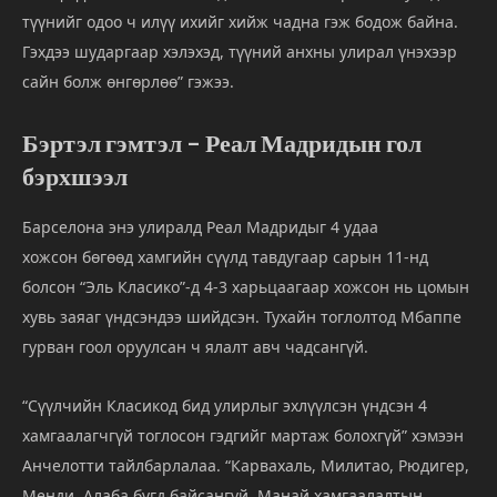
түүнийг
одоо
ч
илүү ихийг
хийж
чадна
гэж
бодож
байна.
Гэхдээ
шударгаар
хэлэхэд,
түүний
анхны
улирал
үнэхээр
сайн
болж
өнгөрлөө”
гэжээ.
Бэртэл
гэмтэл –
Реал
Мадридын
гол
бэрхшээл
Барселона
энэ
улиралд
Реал
Мадридыг
4
удаа
хожсон
бөгөөд
хамгийн
сүүлд
тавдугаар
сарын
11-
нд
болсон “
Эль
Класико”-
д
4-
3
харьцаагаар
хожсон
нь
цомын
хувь
заяаг
үндсэндээ
шийдсэн.
Тухайн
тоглолтод
Мбаппе
гурван
гоол
оруулсан
ч
ялалт
авч
чадсангүй.
“
Сүүлчийн
Класикод
бид
улирлыг
эхлүүлсэн
үндсэн
4
хамгаалагчгүй
тоглосон
гэдгийг
мартаж
болохгүй”
хэмээн
Анчелотти
тайлбарлалаа. “
Карвахаль,
Милитао,
Рюдигер,
Менди,
Алаба
бүгд
байсангүй.
Манай
хамгаалалтын