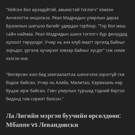
“
Хёйсен
бол
ирээдүйтэй,
авьяастай
тоглогч”
хэмээн
Анчелотти
онцолжээ.
Реал
Мадридын
улирлын
дараа
Бразилын
шигшээ
багийг
удирдах
тэрбээр, “
Тэр
бол
маш
сайн
наймаа.
Реал
Мадридын
шинэ
тоглогч
бүр
фенүүдэд
хүлээлт
төрүүлдэг.
Учир
нь
энэ
клуб
ямагт
оргилд
байхыг
зорьдог,
үргэлж
хүчирхэг
хэвээр
байхыг
хүсдэг”
гэж
нэмж
хэлсэн
юм.
“
Өнгөрсөн
жил
бид
хамгаалалтаа
шинэчлэх
хэрэггүй
гэж
бодож
байсан.
Учир
нь
Алаба,
Милитао,
Карвахаль
нар
буцаж
ирж
байсан.
Гэвч
улирлын
туршид
тэдний
бэртэл
бидэнд
том
сорилт
болсон.”
Ла
Лигийн
мэргэн
буучийн
өрсөлдөөн:
Мбаппе
vs
Левандовски