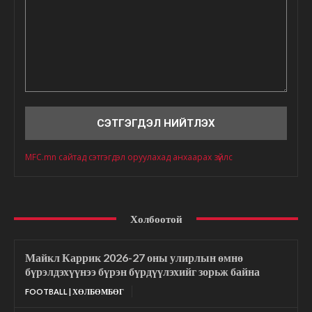
Сэтгэгдэл
MFC.mn сайтад сэтгэгдэл оруулахад анхаарах зүйлс
Холбоотой
Майкл Каррик 2026-27 оны улирлын өмнө
бүрэлдэхүүнээ бүрэн бүрдүүлэхийг зорьж байна
FOOTBALL | ХӨЛБӨМБӨГ