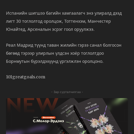
Испанийн
шигшээ
багийн
хамгаалагч
энэ
улиралд
дээд
лигт
30
тоглолтод
оролцож,
Тоттенхэм,
Манчестер
Юнайтед,
Арсеналын
эсрэг
гоол
оруулжээ.
Реал
Мадрид
түүнд
таван
жилийн
гэрээ
санал
болгосон
бөгөөд
тэрээр
улирлын
үлдсэн
хоёр
тоглолтдоо
Борнмутын
бүрэлдэхүүнд
үргэлжлэн
оролцоно.
101greatgoals.com
- Зар сурталчилгаа -