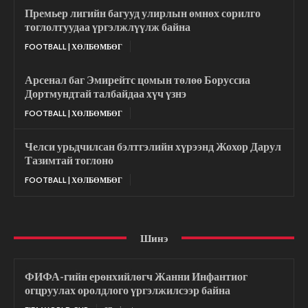
Премьер лигийн багууд улирлын өмнөх сорилго
тоглолтуудаа үргэлжлүүлж байна
FOOTBALL | ХӨЛБӨМБӨГ
Арсенал баг Эмирейтс цомын төлөө Боруссиа
Дортмундтай талбайдаа хүч үзнэ
FOOTBALL | ХӨЛБӨМБӨГ
Челси урьдчилсан бэлтгэлийн хүрээнд Жохор Дарул
Тазимтай тоглоно
FOOTBALL | ХӨЛБӨМБӨГ
Шинэ
ФИФА-гийн ерөнхийлөгч Жанни Инфантиог
огцруулах оролдлого үргэлжилсээр байна