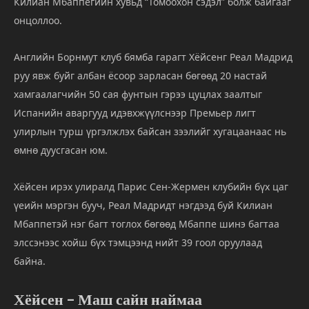
Килиан
Мбаппегийн
хувьд “Т
омоохон
сэдэл”
болж
байгааг
онцоллоо.
Английн
Борнмут
клуб
бямба
гарагт
Хёйсенг
Реал
Мадрид
руу
явж
буйг
албан
ёсоор
зарласан
бөгөөд
20
настай
хамгаалагчийн
50
сая
фунтын
гэрээ
цуцлах
заалтыг
Испанийн
аваргууд
идэвхжүүлснээр
Премьер
лигт
улирлын
турш
үргэлжлэх
байсан
зээлийг
хугацаанаас
нь
өмнө
дуусгасан
юм.
Хёйсен
ирэх
улиралд
Парис
Сен-
Жермен
клубийн
бүх
цаг
үеийн
мэргэн
бууч,
Реал
Мадридт
нэгдээд
буй
Килиан
Мбаппетэй
нэг
багт
тоглох
бөгөөд
Мбаппе
шинэ
багтаа
элссэнээс
хойш
бүх
тэмцээнд
нийт
39
гоол
оруулаад
байна.
Хёйсен –
Маш
сайн
наймаа