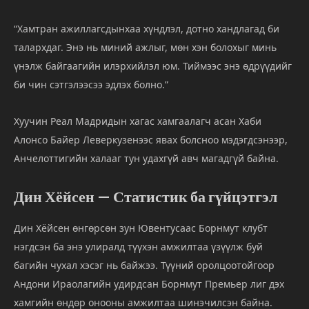
“
Хамтран
ажиллагсдынхаа
хүндлэл,
дотно
хандлагад
би
талархдаг.
Энэ
нь
миний
ажлыг,
мөн
хэн
болохыг
минь
үнэлж
байгаагийн
илэрхийлэл
юм.
Тиймээс
энэ
өдрүүдийг
би
чин
сэтгэлээсээ
эдлэх
болно.”
Хуучин
Реал
Мадридын
хагас
хамгаалагч
асан
Хаби
Алонсо
Байер
Леверкузенээс
явах
болсноо
мэдэгдсэнээр,
Анчелоттигийн
халааг
тун
удахгүй
авч
магадгүй
байна.
Дин
Хёйсен —
Статистик
ба
гүйцэтгэл
Дин
Хёйсен
өнгөрсөн
зун
Ювентусаас
Борнмут
клубт
нэгдсэн
ба
энэ
улиралд
түүхэн
амжилтаа
үзүүлж
буй
багийн
чухал
хэсэг
нь
байжээ.
Түүний
оролцоотойгоор
Андони
Ираолагийн
удирдсан
Борнмут
Премьер
лиг
дэх
хамгийн
өндөр
онооны
амжилтаа
шинэчилсэн
байна.