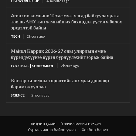
FIFA WORLD CUP
37 minutes ago
Amazon компани Техас муж улсад байгуулах дата
төв нь АНУ-ын хамгийн их бохирдол үүсгэгч болох
эрсдэлтэй байна
TECH
2 hours ago
Майкл Каррик 2026-27 оны улирлын өмнө
бүрэлдэхүүнээ бүрэн бүрдүүлэхийг зорьж байна
FOOTBALL | ХӨЛБӨМБӨГ
2 hours ago
Бөгтөр халимны төрөлтийг анх удаа дроноор
баримтжууллаа
SCIENCE
2 hours ago
Бидний тухай
Үйлчилгээний нөхцөл
Сурталчилгаа байршуулах
Холбоо барих