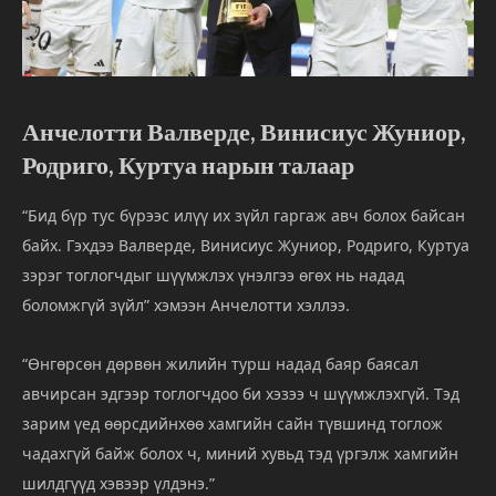
Анчелотти
Валверде,
Винисиус
Жуниор,
Родриго,
Куртуа
нарын
талаар
“
Бид
бүр
тус
бүрээс
илүү
их
зүйл
гаргаж
авч
болох
байсан
байх.
Гэхдээ
Валверде,
Винисиус
Жуниор,
Родриго,
Куртуа
зэрэг
тоглогчдыг
шүүмжлэх
үнэлгээ
өгөх
нь
надад
боломжгүй
зүйл”
хэмээн
Анчелотти
хэллээ.
“
Өнгөрсөн
дөрвөн
жилийн
турш
надад
баяр
баясал
авчирсан
эдгээр
тоглогчдоо
би
хэзээ
ч
шүүмжлэхгүй.
Тэд
зарим
үед
өөрсдийнхөө
хамгийн
сайн
түвшинд
тоглож
чадахгүй
байж
болох
ч,
миний
хувьд
тэд
үргэлж
хамгийн
шилдгүүд
хэвээр
үлдэнэ.”