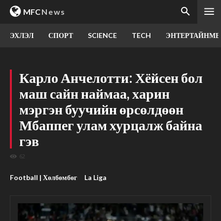
MFC
News
ЭХЛЭЛ
СПОРТ
SCIENCE
TECH
ЭНТЕРТАЙНМЕ
Карло Анчелотти: Хёйсен бол
маш сайн наймаа, харин
мэргэн буучийн өрсөлдөөн
Мбаппег улам хурцалж байна
гэв
62
Football | Хөлбөмбөг
La Liga