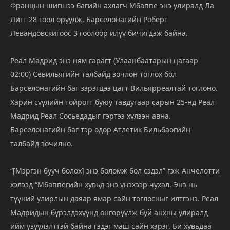
Францын
шигшээ
багийн
ахлагч
Мбаппе
энэ
улиралд
Ла
Лигт
28
гоол
оруулж,
Барселонагийн
Роберт
Левандовскигоос
3
гоолоор
илүү
бичигдэж
байна.
Реал
Мадрид
энэ
ням
гарагт (
Улаанбаатарын
цагаар
02:
00)
Севильягийн
талбайд
зочлон
тоглох
бол
Барселонагийн
баг
зэрэгцээ
цагт
Вильярреалтай
тоглоно.
Харин
сүүлийн
тойрогт
буюу
тавдугаар
сарын
25-
нд
Реал
Мадрид
Реал
Сосьедадыг
гэртээ
хүлээн
авна.
Барселонагийн
баг
тэр
өдөр
Атлетик
Бильбаогийн
талбайд
зочилно.
“[
Мэргэн
бууч
болох]
энэ
боломж
бол
сэдэл”
гэж
Анчелотти
хэлээд “
Мбаппегийн
хувьд
энэ
үнэхээр
чухал.
Энэ
нь
түүний
улирлын
даяар
ямар
сайн
тоглосныг
илтгэнэ.
Реал
Мадридын
бүрэлдэхүүнд
өнгөрүүлж
буй
анхны
улиралд
ийм
үзүүлэлттэй
байна
гэдэг
маш
сайн
хэрэг.
Би
хувьдаа