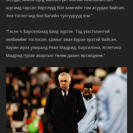
шугамд
гарсан
бэртлүүд
бол
хамгийн
том
асуудал
байсан.
Энэ
тоглогчид
бол
багийн
тулгуурууд
юм.”
“
Гэсэн
ч
Барселонад
баяр
хүргэе.
Тэд
үзэсгэлэнтэй
хөлбөмбөг
тоглосон.
Цомыг
авах
бүрэн
эрхтэй
байсан.
Харин
ирэх
улиралд
Реал
Мадрид,
Барселона,
Атлетико
Мадрид
гурав
аваргын
төлөө
дахин
өрсөлдөнө.”