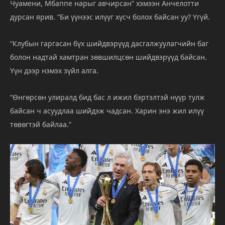
Чуамени,
Мбаппе
нарыг
авчирсан”
хэмээн
Анчелотти
дурсан
ярив. “
Би
үүнээс
илүүг
хүсч
болох
байсан
уу?
Үгүй.
“
Клубын
гаргасан
бүх
шийдвэрүүд
дасгалжуулагчийн
баг
болон
надтай
хамтран
зөвшилцсөн
шийдвэрүүд
байсан.
Үүн
дээр
нэмэх
зүйл
алга.
“
Өнгөрсөн
улиралд
бид
бас
л
ижил
бэртэлтэй
нүүр
тулж
байсан
ч
асуудлаа
шийдэж
чадсан.
Харин
энэ
жил
илүү
төвөгтэй
байлаа.”