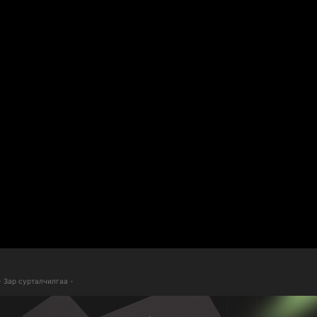
- Зар сурталчилгаа -