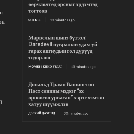
өөрчлөлтөд орсныг эрдэмтэд
тогтоов
йн
13 minutes ago
SCIENCE
өн
Марвелын шинэ бүтээл:
Daredevil цувралын удахгүй
гарах ангиудын гол дүрүүд
тодорлоо
15 minutes ago
MOVIES | КИНО УРЛАГ
Дональд Трамп Вашингтон
Пост сонины мэдээг “эх
орноосоо урвасан” хэрэг хэмээн
П.
хатуу шүүмжлэв
30 minutes ago
ДЭЛХИЙ ДАХИНД
й