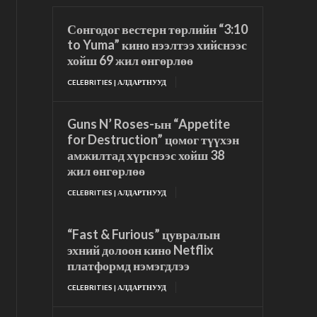
Сонгодог вестерн төрлийн “3:10
to Yuma” кино нээлтээ хийснээс
хойш 69 жил өнгөрлөө
CELEBRITIES | АЛДАРТНУУД
Guns N’ Roses-ын “Appetite
for Destruction” цомог түүхэн
амжилтад хүрснээс хойш 38
жил өнгөрлөө
CELEBRITIES | АЛДАРТНУУД
“Fast & Furious” цувралын
эхний долоон кино Netflix
платформд нэмэгдлээ
CELEBRITIES | АЛДАРТНУУД