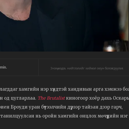
min.
Энэхүү мэдээ, нийтлэлийг хиймэл оюун боловсруулав.
лагддаг хамгийн нэр хүндтэй хандивын арга хэмжээ бо
он од цугларлаа.
The Brutalist
киногоор хоёр дахь Оскар
иен Броуди уран бүтээлчийн дүрээр тайзан дээр гарч,
анилцуулсан нь оройн хамгийн онцлох мөчүүдийн нэг