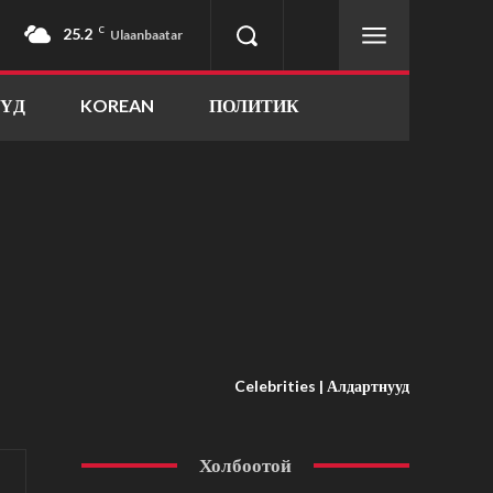
25.2
C
Ulaanbaatar
ҮҮД
KOREAN
ПОЛИТИК
Celebrities | Алдартнууд
Холбоотой