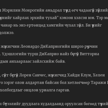
 Мэрилин Монрогийн амьдрал түүнд өгч чадаагүй зүйли
 бүхнийг хайрлах эрхийн тухай” хэмээн хэлсэн юм. Тэр м
 чанар нь энэ ертөнцөд хамгийн чухал зүйл. Би үүнийг
нцолжээ.
ди жүжигчин Леонардо ДиКаприогийн ширээ рүү очин
. Үдэшлэгийн турш ДиКаприо найз бүсгүй Витториа
сдын анхаарлаас зайлсхийж байв.
үйт бүсгүй Лорен Санчес, жүжигчид Хайди Клум, Хелен
 зэрэг олон алдартан байсан бол хөтлөгчөөр Таражи 
холбогдлыг онцлон уриалга гаргав.
бүтээлийг дуудлага худалдаанд оруулсан бөгөөд түүни