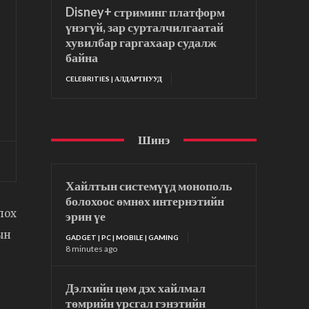
Disney+ стриминг платформ
үнэгүй, зар сурталчилгаатай
хувилбар гаргахаар судалж
байна
CELEBRITIES | АЛДАРТНУУД
Шинэ
Хайлтын системүүд монополь
болохоос өмнөх интернэтийн
лох
эрин үе
ын
GADGET | PC | MOBILE | GAMING
8 minutes ago
Дэлхийн цөм дэх хайлмал
төмрийн урсгал гэнэтийн