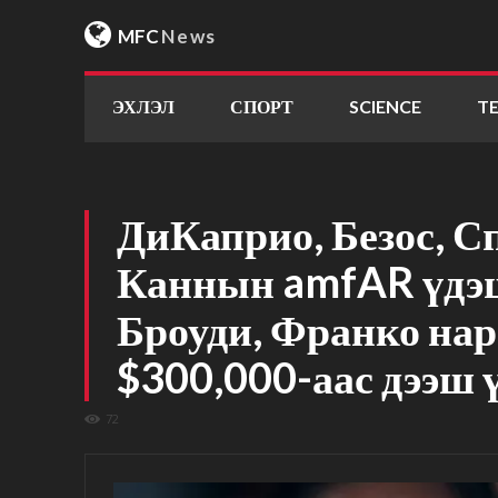
MFC
News
ЭХЛЭЛ
СПОРТ
SCIENCE
T
ДиКаприо, Безос, С
Каннын amfAR үдэш
Броуди, Франко нар
$300,000-аас дээш 
72