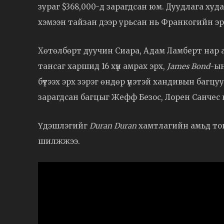
зураг $368,000-д зарагдсан юм. Дуудлага худ
хэмээн тайзан дээр урьсан нь Франкогийн эр
Хөтөлбөрт дуучин Сиара, Адам Ламберт нар ам
тансаг харшид 16 хүн амрах эрх,
James Bond
-ын
бүтээх эрх зэрэг өндөр үнэтэй хандивын багцу
зарагдсан багцыг Жефф Безос, Лорен Санчес 
Үдэшлэгийг
Duran Duran
хамтлагийн амьд тогл
шилжжээ.