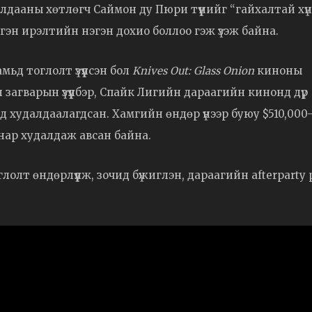
алдааны хөтлөгч Саймон ду Пюри түүнийг “гайхалтай хүн
гэн ирэлтийн нэгэн дохио боллоо гэж үзэж байна.
ьд тоглолт үзүүлсэн бол
Knives Out: Glass Onion
киноны
 загварын үзүүлбэр, Спайк Лигийн дараагийн кинонд дүр
уд худалдаалагдсан. Хамгийн өндөр үнээр буюу $510,000
нар худалдаж авсан байна.
олт өндөрлүүлж, зочид бүжиглэн, дараагийн afterparty 