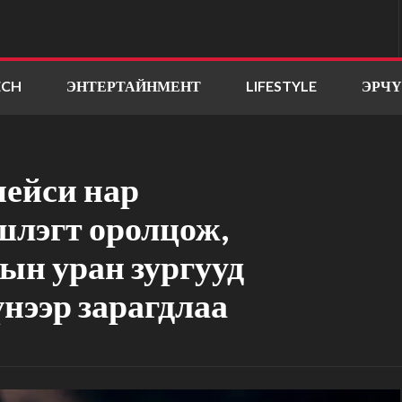
ECH
ЭНТЕРТАЙНМЕНТ
LIFESTYLE
ЭРЧ
пейси нар
лэгт оролцож,
ын уран зургууд
үнээр зарагдлаа