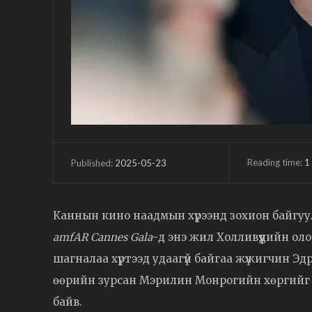
Reading time:
1
2025-05-23
Published:
Каннын кино наадмын хүрээнд зохион байгуу
amfAR Cannes Gala
-д энэ жил Холливүүдийн ол
шагналаа хүртээд удаагүй байгаа жүжигчин Эдр
өөрийн зурсан Мэрилин Монрогийн хөргийг т
байв.