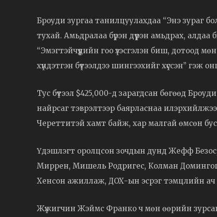
Броуди зургаа танилцуулахдаа “Энэ зураг бол
тухай. Амьдралаа бүрэн дүүрэн амьдрах, алдаа
“Эмэгтэйчүүдийн гоо үзэсгэлэн биш, дотоод мөн
хүндэтгэн бүтээлдээ шингээхийг хүссэн” гэж о
Тус бүтээл $425,000-д зарагдсан бөгөөд Броу
найрсаг тэврэлтээр баярласнаа илэрхийлжээ
Череттитэй хамт байж, хар малгай өмсөн бу
Үдэшлэгт оролцсон зочдын дунд Жефф Безос, с
Миррен, Мишель Родригес, Колман Домингого
Хенсон ажиллаж, ДОХ-ын эсрэг тэмцлийн ач 
Жүжигчин Жэймс Франко ч мөн өөрийн зурсан 