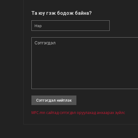
Та юу гэж бодож байна?
Нэр
Сэтгэгдэл
MFC.mn сайтад сэтгэгдэл оруулахад анхаарах зүйлс