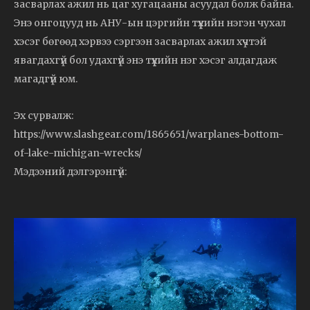
засварлах ажил нь цаг хугацааны асуудал болж байна.
Энэ онгоцууд нь АНУ-ын цэргийн түүхийн нэгэн чухал
хэсэг бөгөөд хэрвээ сэргээн засварлах ажил хүчтэй
явагдахгүй бол удахгүй энэ түүхийн нэг хэсэг алдагдаж
магадгүй юм.
Эх сурвалж:
https://www.slashgear.com/1865651/warplanes-bottom-
of-lake-michigan-wrecks/
Мэдээний дэлгэрэнгүй: