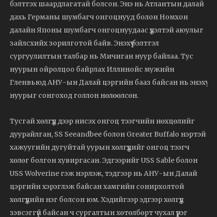
бэлтгэх шаардлагатай болсон. Энэ нь Атлантын далай
дахь Германы шумбагч онгоцнууд болон Номхон
далайн Японы шумбагч онгоцнуудаас үүдэлтэй аюулыг
зайлсхийх зорилготой байв. Энэхүү бэлтгэл
сургуулилтын талбар нь Мичиган нуур байлаа. Тус
нуурын ойролцоо байрлах Иллинойс мужийн
Гленвьюд АНУ-ын Далай цэргийн бааз байсан нь энэхүү
нуурыг сонгоход голлон нөлөөлсөн.
Тусгай хөлгүүд дээр нисэх онгоц тээгчийн нөхцөлийг
дуурайлган, SS Seeandbee болон Greater Buffalo нэртэй
хажуугийн дугуйтай уурын хөлгүүдийг онгоц тээгч
хөлөг болгон хувиргасан. Эдгээрийг USS Sable болон
USS Wolverine гэж нэрлэж, тэдгээр нь АНУ-ын Далай
цэргийн хэрэглэж байсан хамгийн сонирхолтой
хөлгүүдийн нэг болсон юм. Хэдийгээр эдгээр хөлгүүд
зэвсэггүй байсан ч сургалтын хөтөлбөрт чухал үүрэг