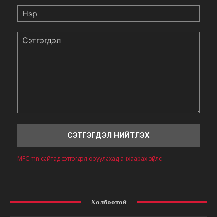
Нэр
Сэтгэгдэл
MFC.mn сайтад сэтгэгдэл оруулахад анхаарах зүйлс
Холбоотой