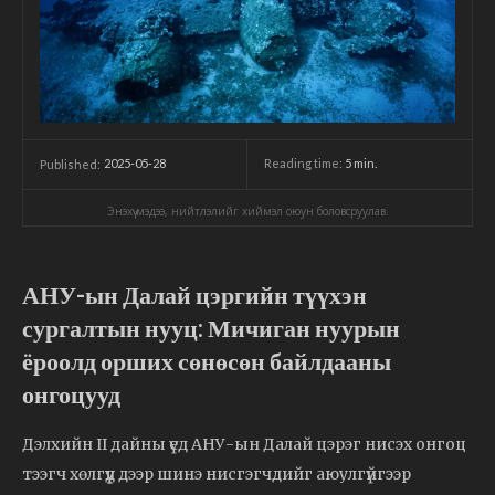
2025-05-28
Reading time:
5
min.
Published:
Энэхүү мэдээ, нийтлэлийг хиймэл оюун боловсруулав.
АНУ-ын Далай цэргийн түүхэн
сургалтын нууц: Мичиган нуурын
ёроолд орших сөнөсөн байлдааны
онгоцууд
Дэлхийн II дайны үед АНУ-ын Далай цэрэг нисэх онгоц
тээгч хөлгүүд дээр шинэ нисгэгчдийг аюулгүйгээр