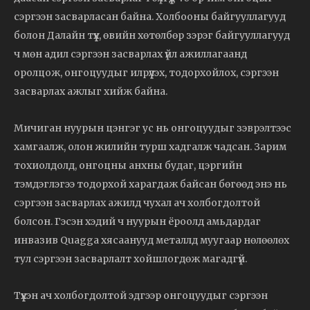
сэргээн засварласан байна. Холбооны байгууллагууд
болон Далайн түүх, өвийн хөтөлбөр зэрэг байгууллагууд
ч мөн адил сэргээн засварлах үйл ажиллагаанд
оролцож, онгоцуудыг илрүүлэх, тодорхойлох, сэргээн
засварлах ажлыг хийж байна.
Мичиган нуурын цэнгэг ус нь онгоцуудыг зэврэлтээс
хамгаалж, олон жилийн турш хадгалж чадсан. Зарим
тохиолдолд, онгоцны анхны будаг, цэргийн
тэмдэглэгээ тодорхой харагдаж байсан бөгөөд энэ нь
сэргээн засварлах ажилд чухал ач холбогдолтой
болсон. Гэсэн хэдий ч нуурын ёроолд амьдардаг
инвазив Quagga хясаанууд металлд муугаар нөлөөлөх
тул сэргээн засварлалт хойшлогдөж магадгүй.
Түүхэн ач холбогдолтой эдгээр онгоцуудыг сэргээн