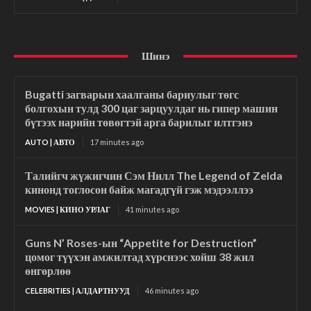
Шинэ
Bugatti загварын хаалганы бариулыг төгс
болгохын тулд 300 цаг зарцуулдаг нь гипер машин
бүтээх нарийн төвөгтэй арга барилыг илтгэнэ
AUTO | АВТО
17 minutes ago
Талийгч жүжигчин Сэм Нилл The Legend of Zelda
кинонд тоглосон байж магадгүй гэж мэдээллээ
MOVIES | КИНО УРЛАГ
41 minutes ago
Guns N’ Roses-ын “Appetite for Destruction”
цомог түүхэн амжилтад хүрснээс хойш 38 жил
өнгөрлөө
CELEBRITIES | АЛДАРТНУУД
46 minutes ago