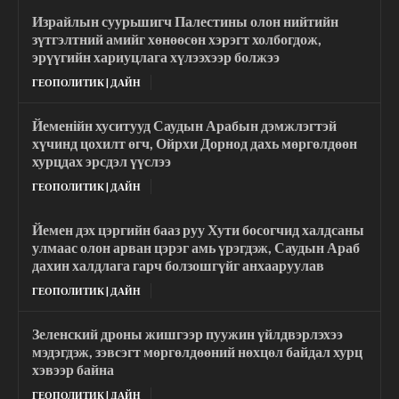
Израйлын суурьшигч Палестины олон нийтийн
зүтгэлтний амийг хөнөөсөн хэрэгт холбогдож,
эрүүгийн хариуцлага хүлээхээр болжээ
ГЕОПОЛИТИК | ДАЙН
Йеменійн хуситууд Саудын Арабын дэмжлэгтэй
хүчинд цохилт өгч, Ойрхи Дорнод дахь мөргөлдөөн
хурцдах эрсдэл үүслээ
ГЕОПОЛИТИК | ДАЙН
Йемен дэх цэргийн бааз руу Хути босогчид халдсаны
улмаас олон арван цэрэг амь үрэгдэж, Саудын Араб
дахин халдлага гарч болзошгүйг анхааруулав
ГЕОПОЛИТИК | ДАЙН
Зеленский дроны жишгээр пуужин үйлдвэрлэхээ
мэдэгдэж, зэвсэгт мөргөлдөөний нөхцөл байдал хурц
хэвээр байна
ГЕОПОЛИТИК | ДАЙН