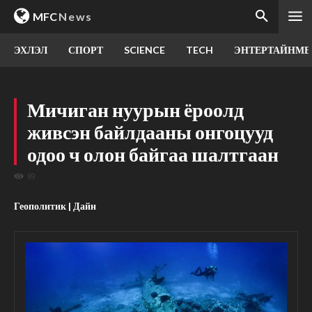
MFC
News
ЭХЛЭЛ
СПОРТ
SCIENCE
TECH
ЭНТЕРТАЙНМЕ
Мичиган нуурын ёроолд
живсэн байлдааны онгоцууд
одоо ч олон байгаа шалтгаан
69
Геополитик | Дайн