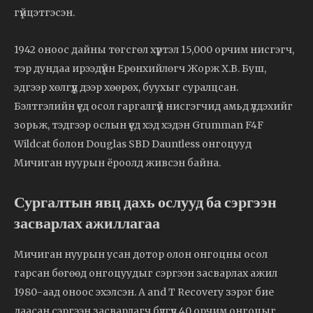
гүйцэтгэсэн.
1942 оноос дайны төгсгөл хүртэл 15,000 орчим нисгэгч,
тэр дундаа ирээдүйн Ерөнхийлөгч Жорж Х.В. Буш,
эдгээр хөлгүүд дээр хөөрөх, буухыг суралцсан.
Бэлтгэлийн үед осол гаргалгүй нисгэгчид амьд үлдэхийг
зорьж, тэдгээр ослын үед хэд хэдэн Grumman F4F
Wildcat болон Douglas SBD Dauntless онгоцууд
Мичиган нуурын ёроолд живсэн байна.
Сургалтын явц дахь ослууд ба сэргээн
засварлах ажиллагаа
Мичиган нуурын усан дотор олон онгоцны осол
гарсан бөгөөд онгоцуудыг сэргээн засварлах ажил
1980-аад оноос эхэлсэн. A and T Recovery зэрэг бие
даасан сэргээн засварлагч бүлгүүд 40 орчим онгоцыг