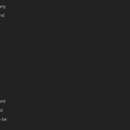
any
and
ent
nd
h be