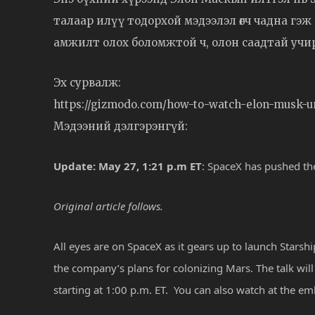
талаар илүү тодорхой мэдээлэл өгч чадна гэ
амжилт олох боломжтой ч, олон саадтай учи
Эх сурвалж:
https://gizmodo.com/how-to-watch-elon-musk-u
Мэдээний дэлгэрэнгүй:
Update: May 27, 1:21 p.m ET
: SpaceX has pushed the
Original article follows.
All eyes are on SpaceX as it gears up to launch Starship
the company’s plans for colonizing Mars. The talk wil
starting at 1:00 p.m. ET. You can also watch at the 