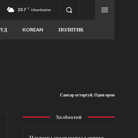
23.7
C
Ulaanbaatar
ҮҮД
KOREAN
ПОЛИТИК
Сансар огторгуй, Одон орон
Холбоотой
Плутоны агаар мандал агшиж