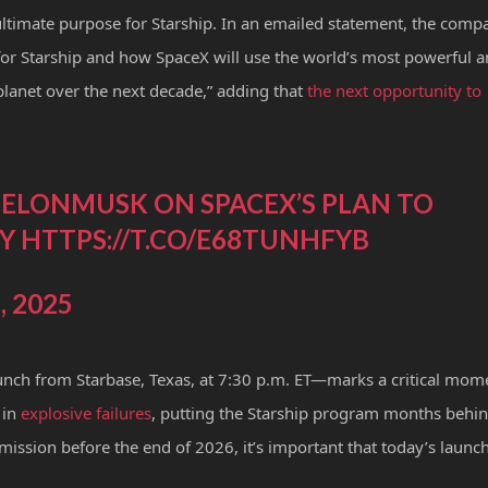
ltimate purpose for Starship. In an emailed statement, the comp
or Starship and how SpaceX will use the world’s most powerful 
planet over the next decade,” adding that
the next opportunity to
ELONMUSK
ON SPACEX’S PLAN TO
RY
HTTPS://T.CO/E68TUNHFYB
, 2025
aunch from Starbase, Texas, at 7:30 p.m. ET—marks a critical mom
d in
explosive
failures
, putting the Starship program months behi
mission before the end of 2026, it’s important that today’s launc