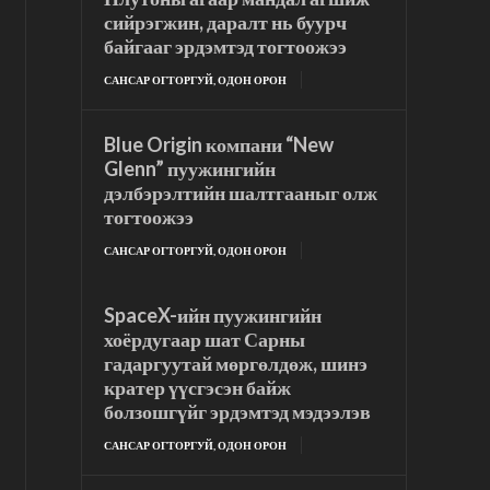
сийрэгжин, даралт нь буурч
байгааг эрдэмтэд тогтоожээ
САНСАР ОГТОРГУЙ, ОДОН ОРОН
Blue Origin компани “New
Glenn” пуужингийн
дэлбэрэлтийн шалтгааныг олж
тогтоожээ
САНСАР ОГТОРГУЙ, ОДОН ОРОН
SpaceX-ийн пуужингийн
хоёрдугаар шат Сарны
гадаргуутай мөргөлдөж, шинэ
кратер үүсгэсэн байж
болзошгүйг эрдэмтэд мэдээлэв
САНСАР ОГТОРГУЙ, ОДОН ОРОН