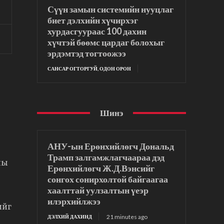
Сүүн замын системийн нууцлаг
биет дэлхийн хүчирхэг
хурдасгуураас 100 дахин
хүчтэй бөөмс цардаг болохыг
эрдэмтэд тогтоожээ
САНСАР ОГТОРГУЙ, ОДОН ОРОН
Шинэ
АНУ-ын Ерөнхийлөгч Дональд
Трамп залгамжлагчаараа дэд
ны
Ерөнхийлөгч Ж.Д.Вэнсийг
сонгох сонирхолтой байгаагаа
хаалттай уулзалтын үеэр
илэрхийлжээ
ийг
21 minutes ago
ДЭЛХИЙ ДАХИНД