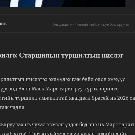
min.
Энэхүү мэдээ, нийтлэлийг хиймэл оюун боловсруулав.
орилго: Старшипын туршилтын нислэг
уршилтын нислэгээ эхлүүлэх гэж буйд олон хүмүүс
үрээнд Элон Маск Марс гариг руу хүрэх зорилго,
 удаагийн туршилт амжилттай явагдвал SpaceX нь 2026 о
гаж чадна.
друулах нь чухал хэмээн үздэг бөгөөд энэ нь Марс гариг
холбоотой. Тэрээр хиймэл оюун ухаан, цөмийн дайн