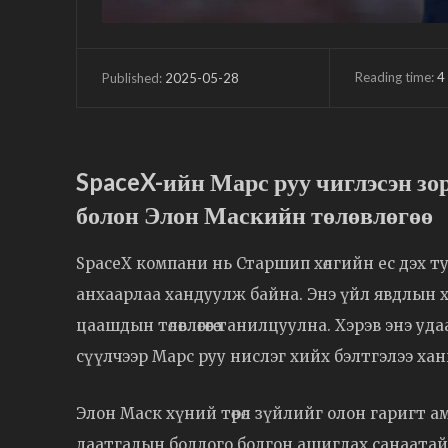
Reading time:
4
2025-05-28
Published:
SpaceX-ийн Марс руу чиглэсэн з
болон Элон Маскийн төлөвлөгөө
SpaceX компани нь Старшип хөлгийн ес дэх т
анхаарлаа хандуулж байна. Энэ үйл явдлын х
цаашдын төлөвлөгөөгөө танилцуулна. Хэрэв энэ
сүүлчээр Марс руу нислэг хийх бэлтгэлээ хан
Элон Маск хүний төрөл зүйлийг олон гаригт амь
даатгалын бодлого болгон ашиглах санаатай 