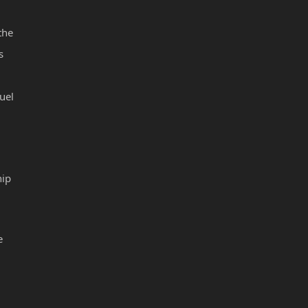
the
s
uel
hip
e