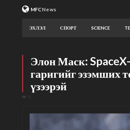
MFC
News
ЭХЛЭЛ
СПОРТ
SCIENCE
T
Элон Маск: SpaceX
гаригийг эзэмших т
үзээрэй
75