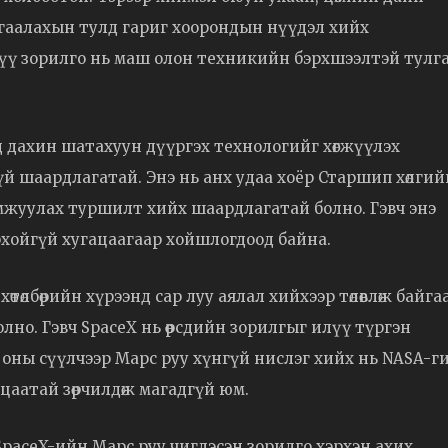
амгаалахын тулд гариг хоорондын нүүдэл хийх
хүү зорилго нь маш олон техникийн бэрхшээлтэй тулг
д дахин шатахуун дүүргэх технологийг хөгжүүлэх
үй шаардлагатай. Энэ нь анх удаа хоёр Старшип хөлгий
 дамжуулах туршилт хийх шаардлагатай болно. Гэвч энэ
дорхойгүй хугацаагаар хойшлогдоод байна.
төлбөрийн хүрээнд сар луу аялал хийхээр төлөвлөж байга
болно. Гэвч SpaceX нь өөрсдийн зорилгыг илүү түргэн
 оны сүүлчээр Марс руу хүнгүй нислэг хийх нь NASA-г
ацаатай зөрчилдөж магадгүй юм.
paceX-ийн Марс руу чиглэсэн зорилго хэрхэн ахих