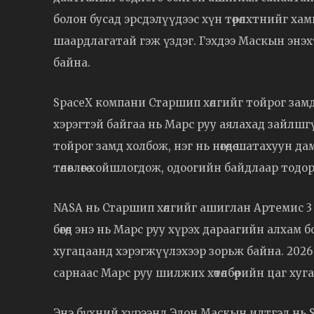
болон бусад эрсдэлүүдээс хүн төрөлхтнийг х
шаардлагатай гэж үздэг. Гэхдээ Маскын энэ
байна.
SpaceX компани Старшип хөлгийг тойрог зам
хэрэгтэй байгаа нь Марс руу аялахад зайлшг
тойрог замд холбож, нэг нь нөгөөдөө шатахуун
төлөвлөгөө хойшлогдож, одоогийн байдлаар то
NASA нь Старшип хөлгийг ашиглан Артемис 3 хө
бөгөөд энэ нь Марс руу хүрэх дараагийн алхам 
хугацаанд хэрэгжүүлэхээр зорьж байна. 2026
сарнаас Марс руу шилжих хөтөлбөрийн цаг хуг
Энэ бүхний хүрээнд Элон Маскын илтгэл нь S