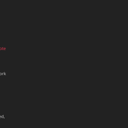
ote
ork
ed,