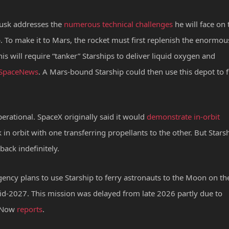
Musk addresses the
numerous technical challenges
he will face on 
p. To make it to Mars, the rocket must first replenish the enormou
his will require “tanker” Starships to deliver liquid oxygen and
SpaceNews
. A Mars-bound Starship could then use this depot to f
erational. SpaceX originally said it would
demonstrate in-orbit
 in orbit with one transferring propellants to the other.
But Stars
back indefinitely.
gency plans to use Starship to ferry astronauts to the Moon on th
d-2027. This mission was delayed from late 2026 partly due to
t Now
reports
.