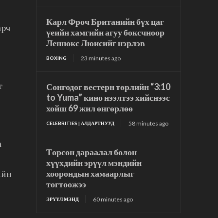
Карл Фроч Британийн бүх цаг
арч
үеийн хамгийн агуу боксчноор
Леннокс Люисийг нэрлэв
23 minutes ago
BOXING
Сонгодог вестерн төрлийн “3:10
г
to Yuma” кино нээлтээ хийснээс
хойш 69 жил өнгөрлөө
58 minutes ago
CELEBRITIES | АЛДАРТНУУД
а
Төрсөн дараалал болон
хүүхдийн эрүүл мэндийн
хоорондын хамаарлыг
ийн
тогтоожээ
60 minutes ago
ЭРҮҮЛ МЭНД