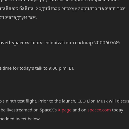
ж найдаж байна. Хэдийгээр энэхүү зорилго нь маш том
рч магадгүй юм.
nveil-spacexs-mars-colonization-roadmap-2000607685
 time for today’s talk to 9:00 p.m. ET.
’s ninth test flight. Prior to the launch, CEO Elon Musk will discu
l be livestreamed on SpaceX’s
X page
and on
spacex.com
today
embedded tweet below.