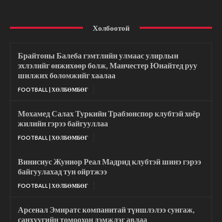
Холбоотой
Брайтоны Балеба гэмтлийн улмаас улирлын
эхлэлийг өнжихөөр болж, Манчестер Юнайтед руу
шилжих боломжийг хаалаа
FOOTBALL | ХӨЛБӨМБӨГ
Мохамед Салах Туркийн Трабзонспор клубтэй хоёр
жилийн гэрээ байгууллаа
FOOTBALL | ХӨЛБӨМБӨГ
Винисиус Жуниор Реал Мадрид клубтэй шинэ гэрээ
байгуулахад тун ойртжээ
FOOTBALL | ХӨЛБӨМБӨГ
Арсенал Эмиратс компанитай түншлэлээ сунгаж,
санхүүгийн томоохон дэмжлэг авлаа