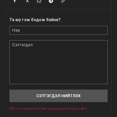
Та юу гэж бодож байна?
Нэр
Сэтгэгдэл
MFC.mn сайтад сэтгэгдэл оруулахад анхаарах зүйлс