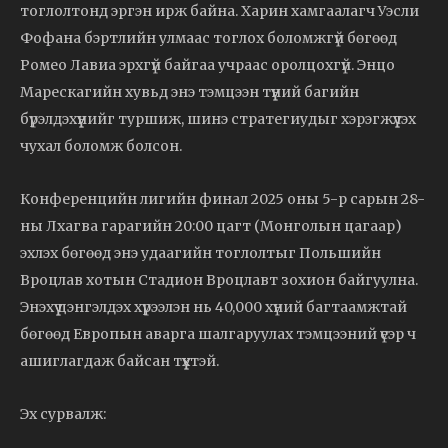
тоглолтонд эргэн ирж байна. Харин хамгаалагч Уэсли
Фофана бэртлийн улмаас тоглох боломжгүй бөгөөд
Ромео Лавиа эрхгүй байгаа учраас оролцохгүй. Энцо
Марескагийн хувьд энэ тэмцээн түүний багийн
бүрэлдэхүүнийг туршиж, шинэ стратегиудыг хэрэгжүүлэх
чухал боломж болсон.
Конференцийн лигийн финал 2025 оны 5-р сарын 28-
ны Лхагва гарагийн 20:00 цагт (Монголын цагаар)
эхлэх бөгөөд энэ удаагийн тоглолтыг Польшийн
Вроцлав хотын Стадион Вроцлавт зохион байгуулна.
Энэхүү цэнгэлдэх хүрээлэн нь 40,000 хүний багтаамжтай
бөгөөд Европын аварга шалгаруулах тэмцээний үеэр ч
ашиглагдаж байсан түүхтэй.
Эх сурвалж: