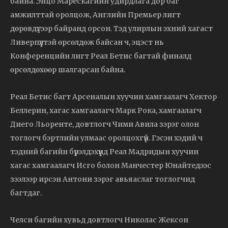
байна. Энцо Марескагийн удирдлага дор баг
амжилттай оролцож, Английн Премьер лигт
дөрөвдүгээр байранд орсон. Тэд улирлын эхний хагаст
Ливерпүүлтэй өрсөлдөж байсан ч, эцэст нь
Конференцийн лигт Реал Бетис багтай финалд
өрсөлдөхөөр шалгарсан байна.
Реал Бетис багт Арсеналын хуучин хамгаалагч Хектор
Беллерин, хагас хамгаалагч Марк Рока, хамгаалагч
Диего Льоренте, довтлогч Чими Авила зэрэг олон
тоглогч бэртлийн улмаас оролцохгүй. Гэсэн хэдий ч
тэдний багийн бүрэлдэхүүнд Реал Мадридын хуучин
хагас хамгаалагч Исго болон Манчестер Юнайтедээс
зээлээр ирсэн Антони зэрэг авьяаслаг тоглогчид
багтдаг.
Челси багийн хувьд довтлогч Николас Жексон