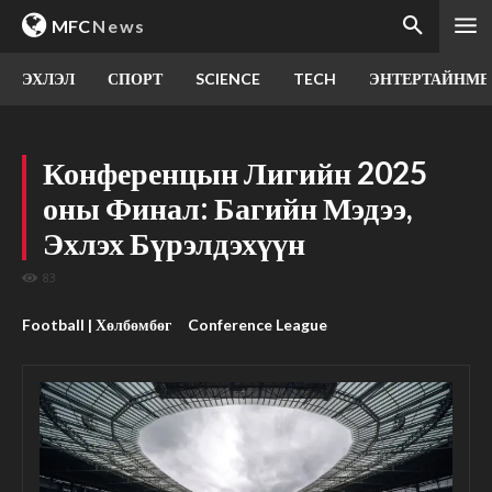
MFC
News
ЭХЛЭЛ
СПОРТ
SCIENCE
TECH
ЭНТЕРТАЙНМЕ
Конференцын Лигийн 2025
оны Финал: Багийн Мэдээ,
Эхлэх Бүрэлдэхүүн
83
Football | Хөлбөмбөг
Conference League