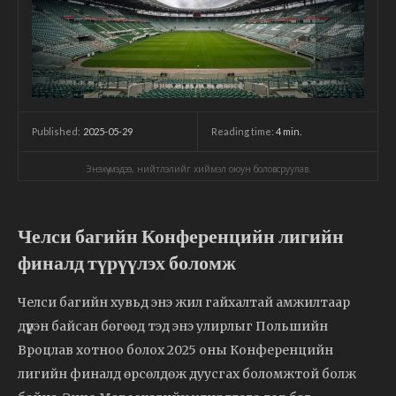
2025-05-29
Reading time:
4
min.
Published:
Энэхүү мэдээ, нийтлэлийг хиймэл оюун боловсруулав.
Челси багийн Конференцийн лигийн
финалд түрүүлэх боломж
Челси багийн хувьд энэ жил гайхалтай амжилтаар
дүүрэн байсан бөгөөд тэд энэ улирлыг Польшийн
Вроцлав хотноо болох 2025 оны Конференцийн
лигийн финалд өрсөлдөж дуусгах боломжтой болж