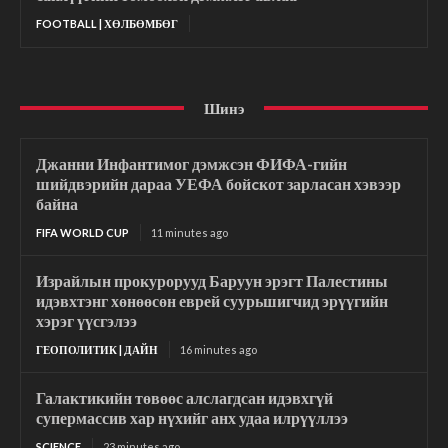
FOOTBALL | ХӨЛБӨМБӨГ
Шинэ
Джанни Инфантимог дэмжсэн ФИФА-гийн
шийдвэрийн дараа УЕФА бойcкот зарласан хэвээр
байна
FIFA WORLD CUP
11 minutes ago
Израйлын прокурорууд Баруун эрэгт Палестины
идэвхтэнг хөнөөсөн еврей суурьшигчид эрүүгийн
хэрэг үүсгэлээ
ГЕОПОЛИТИК | ДАЙН
16 minutes ago
Галактикийн төвөөс алслагдсан идэвхгүй
супермассив хар нүхийг анх удаа илрүүллээ
SCIENCE
23 minutes ago