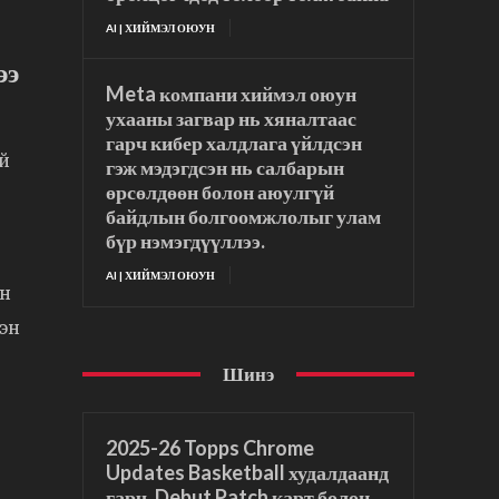
AI | ХИЙМЭЛ ОЮУН
ээ
Meta компани хиймэл оюун
ухааны загвар нь хяналтаас
гарч кибер халдлага үйлдсэн
ий
гэж мэдэгдсэн нь салбарын
өрсөлдөөн болон аюулгүй
байдлын болгоомжлолыг улам
бүр нэмэгдүүллээ.
AI | ХИЙМЭЛ ОЮУН
эн
эн
Шинэ
2025-26 Topps Chrome
Updates Basketball худалдаанд
гарч, Debut Patch карт болон