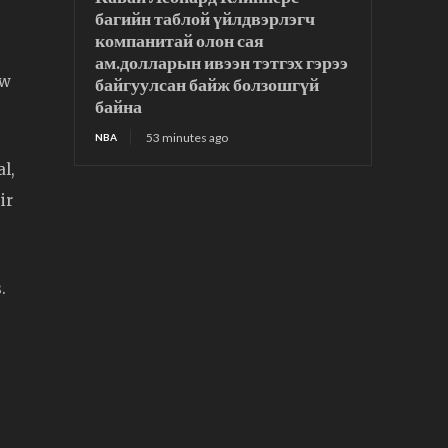
багийн таблой үйлдвэрлэгч
компанитай олон сая
ам.долларын ивээн тэтгэх гэрээ
ow
байгуулсан байж болзошгүй
байна
53 minutes ago
NBA
al,
ir
.