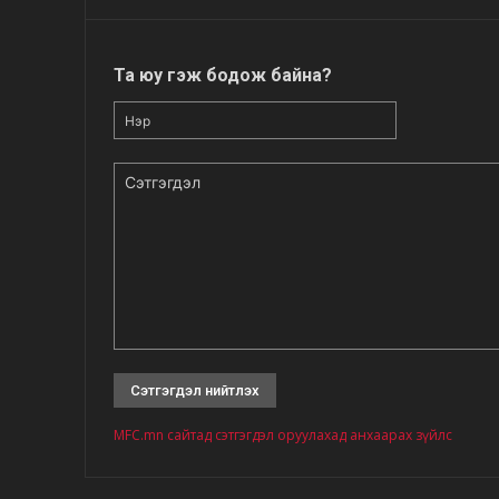
Та юу гэж бодож байна?
Нэр
Сэтгэгдэл
MFC.mn сайтад сэтгэгдэл оруулахад анхаарах зүйлс