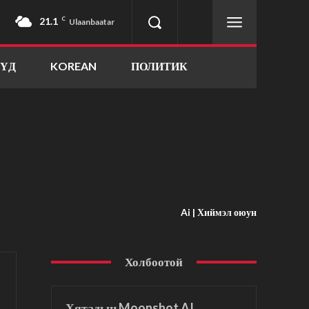
21.1
C
Ulaanbaatar
ҮҮД
KOREAN
ПОЛИТИК
Ai | Хиймэл оюун
Холбоотой
Хятадын Moonshot AI