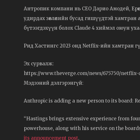
Антропик компани нь CEO Дарио Амодей, Ерөн
удирдах зөвлөлийн бусад гишүүдтэй хамтран 
бүтээгдэхүүн болох Claude 4 хиймэл оюун ух
Рид Хастингс 2023 онд Netflix-ийн хамтран 
Эх сурвалж:
https://www.theverge.com/news/675750/netflix-c
Мэдээний дэлгэрэнгүй:
Anthropic is adding a new person to its board: R
“Hastings brings extensive experience from foun
powerhouse, along with his service on the board
its announcement post
.