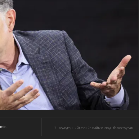
min.
Энэхүү мэдээ, нийтлэлийг хиймэл оюун боловсруулав.