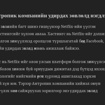
тропик компанийн удирдах зөвлөлд нэгдл
 зөвлөлийн багт шинэ гишүүнээр Netflix-ийн үүсгэн
стингсийг хүлээн авлаа. Хастингс нь Netflix-ийг дэлх
он хөгжүүлэхэд оролцсон туршлагатай бөгөөд Facebook,
н удирдах зөвлөлд өмнө нь ажиллаж байжээ.
нь Netflix-ийг олон улсын платформ болгож хөгжүүлс
болон хөгжиж буй орнуудын дижитал дэд бүтцэд ихээх
нологийг нийгмийн өргөн хүрээнд ашиглахад хэрхэн
ой хүн юм. Тэрээр Антропик компанийн хиймэл оюун
эх нөлөөг сайжруулах зорилгоор энэ удирдах зөвлөлд