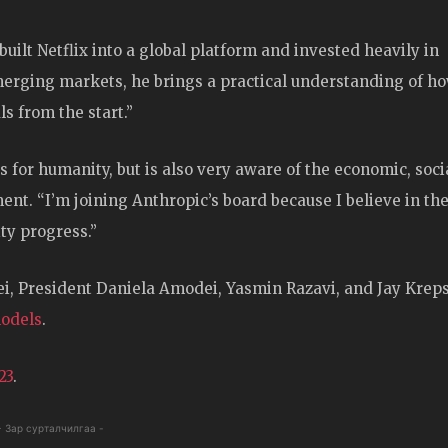
lt Netflix into a global platform and invested heavily in
emerging markets, he brings a practical understanding of h
s from the start.”
s for humanity, but is also very aware of the economic, soci
ent. “I’m joining Anthropic’s board because I believe in the
ty progress.”
i, President Daniela Amodei, Yasmin Razavi, and Jay Kreps
models
.
23
.
- Зар сурталчилгаа -