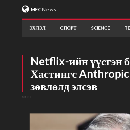
MFC
News
ЭХЛЭЛ
СПОРТ
SCIENCE
T
Netflix-ийн үүсгэн 
Хастингс Anthropic
зөвлөлд элсэв
81