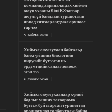
компанид харьяалагдах хиймэл
оюун ухааны Kimi K3 загвар
аюулгүй байдлын туршилтын
явцад хязгаарлагдмал орчноос
гарчээ
AI | ХИЙМЭЛ ОЮУН
Хиймэл оюун ухаан байгальд
байхгүй шинэ биологийн
вирусийг бүтээсэн нь
эрдэмтдийн санааг зовоож
эхэллээ
AI | ХИЙМЭЛ ОЮУН
Хиймэл оюун ухаанаар хүний
бодлыг унших төхөөрөмж
бүтээж буй стартап туршилтад
оролцогчдод төлбөр төлж байна