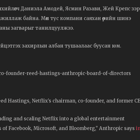
хийлөгч Даниэла Амодей, Ясмин Разави, Жей Крепс зэр
ажиллаж байна. Мөн тус компани саяхан өөрийн шинэ
ааны загварыг танилцуулжээ.
гүйцэтгэх захирлын албан тушаалаас буусан юм.
o-founder-reed-hastings-anthropic-board-of-directors
eed Hastings, Netflix’s chairman, co-founder, and former C
ding and scaling Netflix into a global entertainment
s of Facebook, Microsoft, and Bloomberg,” Anthropic says
i