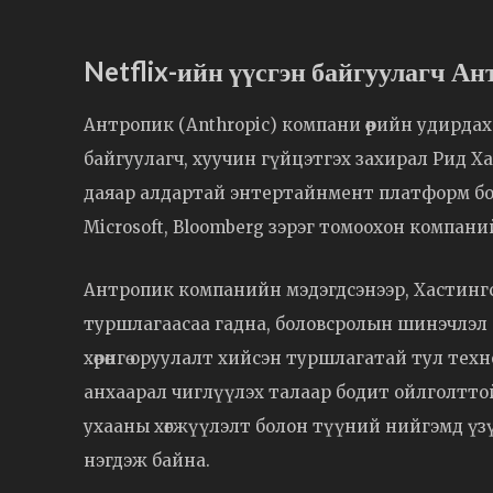
Netflix-ийн үүсгэн байгуулагч Ан
Антропик (Anthropic) компани өөрийн удирдах
байгуулагч, хуучин гүйцэтгэх захирал Рид Ха
даяар алдартай энтертайнмент платформ болг
Microsoft, Bloomberg зэрэг томоохон компаний
Антропик компанийн мэдэгдсэнээр, Хастингс 
туршлагаасаа гадна, боловсролын шинэчлэл 
хөрөнгө оруулалт хийсэн туршлагатай тул тех
анхаарал чиглүүлэх талаар бодит ойлголтт
ухааны хөгжүүлэлт болон түүний нийгэмд үзүүл
нэгдэж байна.