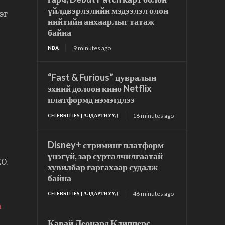
үйлдвэрлэлийн мэдээлэл олон
эг
нийтийн анхаарлыг татаж
байна
9 minutes ago
NBA
“Fast & Furious” цувралын
эхний долоон кино Netflix
платформд нэмэгдлээ
16 minutes ago
CELEBRITIES | АЛДАРТНУУД
Disney+ стриминг платформ
үнэгүй, зар сурталчилгаатай
EO.
хувилбар гаргахаар судалж
байна
46 minutes ago
CELEBRITIES | АЛДАРТНУУД
n
Кавай Леонард Клипперс