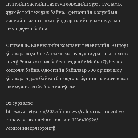
нутгийн засгийн газрууд өөрсдийн зүгээс тусламж
үзүүлэх ёстой гэж үзэж байна. Британийн Колумбын
засгийн газар саяхан үйлдвэрлэлийн урамшууллаа
нэмэгдүүлсэн байна.
Стивен Ж. Каннеллийн компани телевизийн 50 шоуг
үйлдвэрлэх үед Лос Анжелесээс гадуур зураг авалт хийх
нь зүй ёсны хөгжил байсан гэдгийг Майкл Дубелко
онцолж байна. Одоогийн байдлаар 500 орчим шоу
үйлдвэрлэгдэж байгаа бөгөөд энэ бүхнийг нэг хот эсвэл
нэг мужид хийх боломжгүй юм.
Эх сурвалж:
https://variety.com/2025/film/news/california-incentive-
runaway-production-too-late-1236410926/
Мэдээний дэлгэрэнгүй: