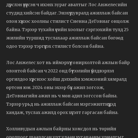
дүрслэн үзүүлсэн ч ихэнх зураг авалтыг Лос Анжелесийн
студид хийсэн байдаг. Энэхүү цувралд ажиллаж байсан
олон хүнээс хоолны стилист Сиенна ДеГовиаг онцолж
байна. Тэрээр тухайн үеийн хоолыг сэргээхийн тулд 25
жилийн туршид туслахаар ажиллаж байсан бөгөөд
одоо тэрээр тэргүүлэх стилист болсон байна.
Лос Анжелес хот нь иймэрхүү сонирхолтой ажлын байр
олонтой байсан ч 2022 онд бүтээлийн үйлдвэрлэл
оргилдоо хүрснээс хойш дэлхийн хэмжээний хямралд
өртсөн юм. 2024 оны эхээр бүх ажил зогсож,
ДеГовиагийн ажил нь ч мөн адил зогссон байна.
Тэрээр урьд нь ажиллаж байсан мэргэжилтнүүдэд
хандаж, туслах ажилд орох хүсэлт гаргасан байна.
Холливудын ажлын байрны хомсдол нь төрийн
оролцоог шаардсан урт удаан хугацааны уриалгыг