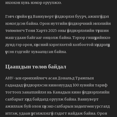
ихээхэн хувь нэмэр оруулжээ.
Гэвч сүүлийн үед Ванкуверт үйлдвэрлэл буурч, ажилгүйдэл
нэмэгдсэн байна. Орон нутгийн үйлдвэрчний эвлэлийн
төлөөлөгч Тоня Хартз 2025 оны үйлдвэрлэлийн түвшин
маш удаан байгааг онцолж байна. Тэрээр гишүүдийнхээ
дунд гэр орон, хүнсний хэрэглээтэй холбоотой хүндрэлүүд
үүссэн гэдгийг хуваалцсан байна.
Цаашдын төлөв байдал
АНУ-ын ерөнхийлөгч асан Дональд Трампын
гадаадад үйлдвэрлэсэн кинонуудад 100 хувийн тариф
тогтоох заналхийлэл нь Канадын кино үйлдвэрлэлийн
салбарыг хүнд байдалд оруулж байна. Ванкуверт
ажиллаж буй олон хүн энэ салбарын хөдөлгөөн урсгалд
итгэж, удаан үргэлжлэхгүй гэдэгт найдаж байна. Орон