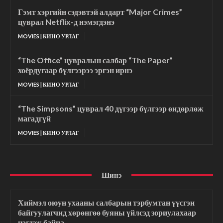
Гэмт хэргийн сэдэвтэй алдарт “Major Crimes”
цуврал Netflix-д нэмэгдэнэ
MOVIES | КИНО УРЛАГ
“The Office” цувралын салбар “The Paper”
хоёрдугаар бүлгээрээ эргэн ирнэ
MOVIES | КИНО УРЛАГ
“The Simpsons” цуврал 40 дүгээр бүлгээр өндөрлөж
магадгүй
MOVIES | КИНО УРЛАГ
Шинэ
Хиймэл оюун ухааны салбарын тэрбумтан үүсгэн
байгуулагчид хөрөнгөө буяны үйлсэд зориулахаар
нэгдэж байна