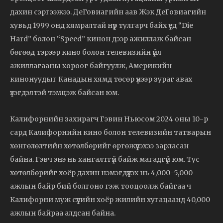
дахин сэргээжээ. ДеГовиагийн аав Жэк ДеГовиагийн
хувьд 1999 онд хямралтай нүүр тулгарч байх үед “Die
Hard” болон “Speed” кинон дээр ажиллаж байсан
бөгөөд тэрээр кино болон телевизийн үйл
ажиллагааны хороог байгуулж, Америкийн
кинонуудыг Канадын хямд төсөр үнээр зураг авах
үзэгдэлтэй тэмцэж байсан юм.
Калифорнийн захирагч Гэвин Ньюсом 2024 оны 10-р
сард Калифорнийн кино болон телевизийн татварын
хөнгөлөлтийн хөтөлбөрийг өргөжүүлэхээ зарласан
байна. Гэвч энэ нь хангалтгүй байж магадгүй юм. Тус
хөтөлбөрийг хоёр дахин нэмэгдүүлэх нь 4,000-5,000
ажлын байр бий болгоно гэж тооцоолж байгаа ч
Калифорни муж сүүлийн хоёр жилийн хугацаанд 40,000
ажлын байраа алдсан байна.