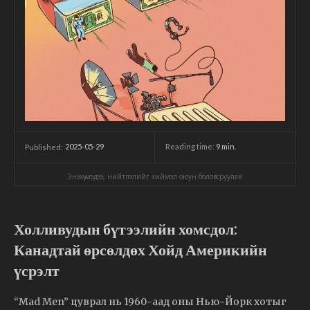
2025-05-29
Reading time:
9
min.
Published:
Энэхүү мэдээ, нийтлэлийг хиймэл оюун боловсруулав.
Холливудын бүтээлийн хомсдол:
Канадтай өрсөлдөх Хойд Америкийн
үсрэлт
“Mad Men” цуврал нь 1960-аад оны Нью-Йорк хотыг