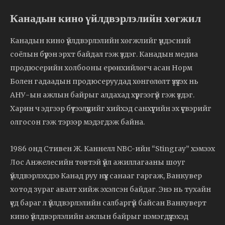
Канадын кино үйлдвэрлэлийн хөгжил
Канадын кино үйлдвэрлэлийн хөгжлийг үндэсний
соёлын бүрэн эрхт байдал гэж үздэг. Канадын медиа
продюсерийн холбооны ерөнхийлөгч асан Норм
Болен гадаадын продюсеруудад хөнгөлөлт үзүүлэх нь
АНУ-ын ажлын байрыг алдахад хүргээгүй гэж үздэг.
Харин ч эдгээр бүтээлүүдийг хийхэд санхүүгийн эх үүсвэрийг
олгосон гэж тэрээр мэдэгдэж байна.
1986 онд Стивен Ж. Каннелл NBC-ийн “Stingray” хэмээх
Лос Анжелесийн төвтэй үйл ажиллагааны шоуг
үйлдвэрлэхдээ Канад руу нүүх санааг гаргаж, Ванкувер
хотод зураг авалт хийж эхэлсэн байдаг. Энэ нь тухайн
үед бараг л үйлдвэрлэлийн салбаргүй байсан Ванкуверт
кино үйлдвэрлэлийн ажлын байрыг нэмэгдүүлэхэд