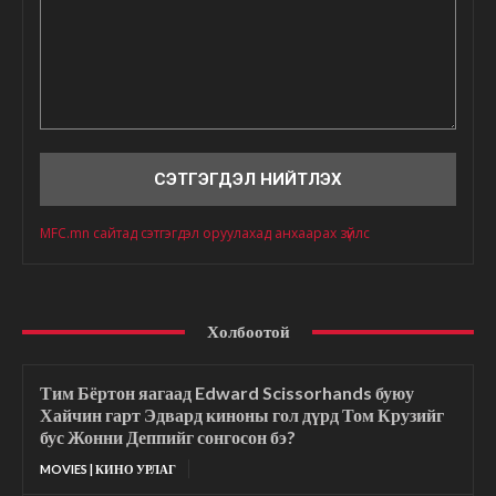
Сэтгэгдэл
MFC.mn сайтад сэтгэгдэл оруулахад анхаарах зүйлс
Холбоотой
Тим Бёртон яагаад Edward Scissorhands буюу
Хайчин гарт Эдвард киноны гол дүрд Том Крузийг
бус Жонни Деппийг сонгосон бэ?
MOVIES | КИНО УРЛАГ