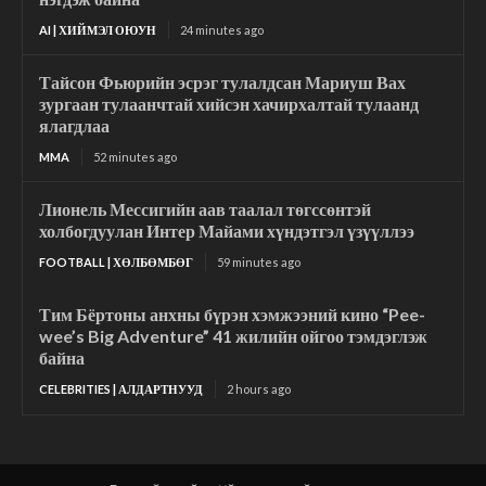
AI | ХИЙМЭЛ ОЮУН
24 minutes ago
Тайсон Фьюрийн эсрэг тулалдсан Мариуш Вах
зургаан тулаанчтай хийсэн хачирхалтай тулаанд
ялагдлаа
MMA
52 minutes ago
Лионель Мессигийн аав таалал төгссөнтэй
холбогдуулан Интер Майами хүндэтгэл үзүүллээ
FOOTBALL | ХӨЛБӨМБӨГ
59 minutes ago
Тим Бёртоны анхны бүрэн хэмжээний кино “Pee-
wee’s Big Adventure” 41 жилийн ойгоо тэмдэглэж
байна
CELEBRITIES | АЛДАРТНУУД
2 hours ago