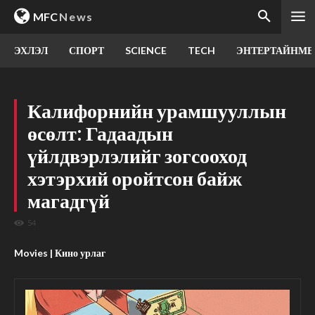
MFC
News
ЭХЛЭЛ
СПОРТ
SCIENCE
TECH
ЭНТЕРТАЙНМЕ
Калифорнийн урамшууллын
өсөлт: Гадаадын
үйлдвэрлэлийг зогсооход
хэтэрхий оройтсон байж
магадгүй
54
Movies | Кино урлаг