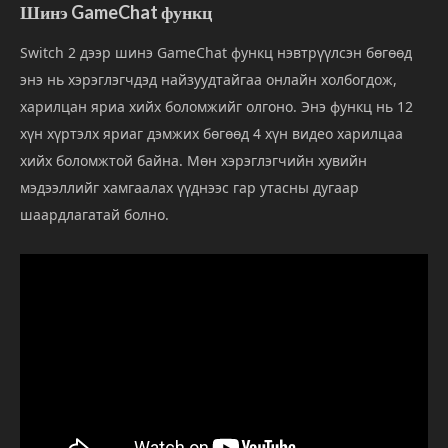
Шинэ GameChat функц
Switch 2 дээр шинэ GameChat функц нэвтрүүлсэн бөгөөд
энэ нь хэрэглэгчдэд найзуудтайгаа онлайн холбогдож,
харилцан яриа хийх боломжийг олгоно. Энэ функц нь 12
хүн хүртэлх яриаг дэмжих бөгөөд 4 хүн видео харилцаа
хийх боломжтой байна. Мөн хэрэглэгчийн хувийн
мэдээллийг хамгаалах үүднээс гар утасны дугаар
шаардлагатай болно.