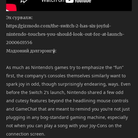
Эх сурвалж:
https://gizmodo.com/the-switch-2-has-six-joyful-
nintendo-touches-you-should-look-out-for-at-launch-
2000603556
Мэдээний дэлгэрэнгүй:
As much as Nintendo’s games try to emphasize the “fun”
first, the company’s consoles themselves similarly want to
spark joy in odd, though surprisingly endearing, ways. Even
before the Switch 2’s launch, Nintendo shared a few odd
and cutesy features beyond the headlining mouse controls
and GameChat that are meant to remind you you’re not just
plugging in any bog-standard gaming machine, especially
not when you can play a song with your Joy-Cons on the
connection screen.