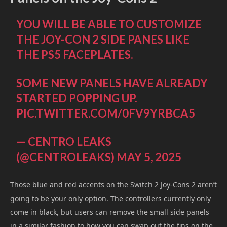
YOU WILL BE ABLE TO CUSTOMIZE
THE JOY-CON 2 SIDE PANES LIKE
THE PS5 FACEPLATES.
SOME NEW PANELS HAVE ALREADY
STARTED POPPING UP.
PIC.TWITTER.COM/0FV9YRBCA5
— CENTRO LEAKS
(@CENTROLEAKS)
MAY 5, 2025
Those blue and red accents on the Switch 2 Joy-Cons 2 aren’t
going to be your only option. The controllers currently only
come in black, but users can remove the small side panels
in a similar fashion to how you can swap out the fins on the