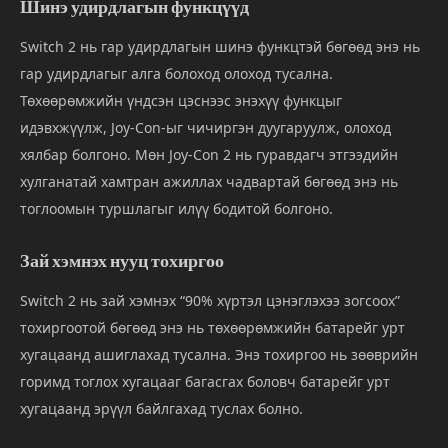
Шинэ удирдлагын функцүүд
Switch 2 нь гар удирдлагын шинэ функцтэй бөгөөд энэ нь
гар удирдлагыг алга болоход олоход тусална.
Төхөөрөмжийн үндсэн цэснээс энэхүү функцыг
идэвхжүүлж, Joy-Con-ыг чичиргэн дуугаруулж, олоход
хялбар болгоно. Мөн Joy-Con 2 нь гуравдагч этгээдийн
хулганатай хамтран ажиллах чадвартай бөгөөд энэ нь
тоглоомын туршлагыг илүү бодитой болгоно.
Зай хэмнэх нууц тохиргоо
Switch 2 нь зай хэмнэх “90% хүртэл цэнэглэхээ зогсоох”
тохиргоотой бөгөөд энэ нь төхөөрөмжийн батарейг урт
хугацаанд ашиглахад тусална. Энэ тохиргоо нь зөөврийн
горимд тоглох хугацааг багасгах боловч батарейг урт
хугацаанд эрүүл байлгахад туслах болно.