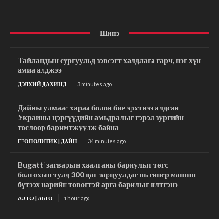
Шинэ
Тайландын сургуульд зэвсэгт халдлага гарч, нэг хүн
амиа алджээ
ДЭЛХИЙ ДАХИНД
3 minutes ago
Дайны улмаас хараа болон бие эрхтнээ алдсан
Украины цэргүүдийн амьдралыг гэрэл зургийн
төслөөр баримтжуулж байна
ГЕОПОЛИТИК | ДАЙН
34 minutes ago
Bugatti загварын хаалганы бариулыг төгс
болгохын тулд 300 цаг зарцуулдаг нь гипер машин
бүтээх нарийн төвөгтэй арга барилыг илтгэнэ
AUTO | АВТО
1 hour ago