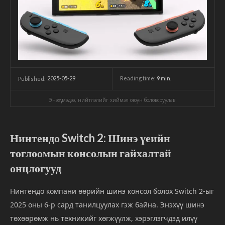
2025-05-29
Reading time:
9
min.
Published:
Энэхүү мэдээ, нийтлэлийг хиймэл оюун боловсруулав.
Нинтендо Switch 2: Шинэ үеийн
тоглоомын консолын гайхалтай
онцлогууд
Нинтендо компани өөрийн шинэ консол болох Switch 2-ыг
2025 оны 6-р сард танилцуулах гэж байна. Энэхүү шинэ
төхөөрөмж нь техникийг хөгжүүлж, хэрэглэгчдэд илүү