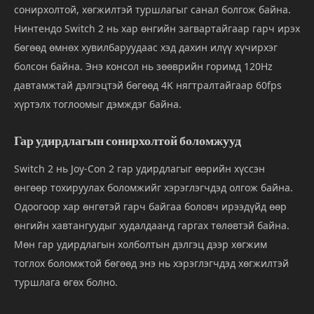
сонирхолтой, хөгжилтэй туршлагыг санал болгож байна.
Нинтендо Switch 2 нь хар өнгийн загвартайгаар гарч ирэх
бөгөөд өмнөх хувилбаруудаас хэд дахин илүү хүчирхэг
болсон байна. Энэ консол нь зөөврийн горимд 120Hz
давтамжтай дэлгэцтэй бөгөөд 4K нягтралтайгаар 60fps
хүртэлх тоглоомыг дэмждэг байна.
Гар удирдлагын сонирхолтой боломжууд
Switch 2 нь Joy-Con 2 гар удирдлагыг өөрийн хүссэн
өнгөөр тохируулах боломжийг хэрэглэгчдэд олгож байна.
Одоогоор хар өнгөтэй гарч байгаа боловч ирээдүйд өөр
өнгийн хавтангуудыг худалдаанд гаргах төлөвтэй байна.
Мөн гар удирдлагын холболтын дэлгэц дээр хөгжим
тоглох боломжтой бөгөөд энэ нь хэрэглэгчдэд хөгжилтэй
туршлага өгөх болно.