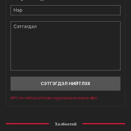
Нэр
Сэтгэгдэл
MFC.mn сайтад сэтгэгдэл оруулахад анхаарах зүйлс
Холбоотой