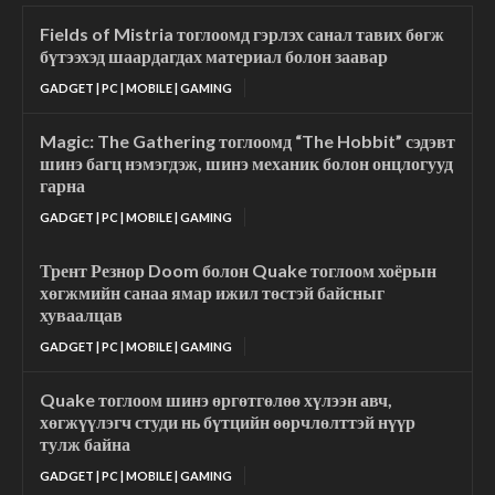
Fields of Mistria тоглоомд гэрлэх санал тавих бөгж
бүтээхэд шаардагдах материал болон заавар
GADGET | PC | MOBILE | GAMING
Magic: The Gathering тоглоомд “The Hobbit” сэдэвт
шинэ багц нэмэгдэж, шинэ механик болон онцлогууд
гарна
GADGET | PC | MOBILE | GAMING
Трент Резнор Doom болон Quake тоглоом хоёрын
хөгжмийн санаа ямар ижил төстэй байсныг
хуваалцав
GADGET | PC | MOBILE | GAMING
Quake тоглоом шинэ өргөтгөлөө хүлээн авч,
хөгжүүлэгч студи нь бүтцийн өөрчлөлттэй нүүр
тулж байна
GADGET | PC | MOBILE | GAMING