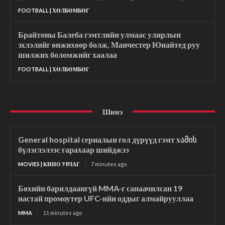
FOOTBALL | ХӨЛБӨМБӨГ
Брайтоны Балеба гэмтлийн улмаас улирлын
эхлэлийг өнжихөөр болж, Манчестер Юнайтед руу
шилжих боломжийг хаалаа
FOOTBALL | ХӨЛБӨМБӨГ
Шинэ
General hospital сериалын гол дүрүүд гэмт хამის
бүлэглэлээс гарахаар шийджээ
MOVIES | КИНО УРЛАГ
7 minutes ago
Бөхийн барилдаангүй MMA-г санаачилсан 19
настай промоутер UFC-ийн оддыг алмайрууллаа
MMA
11 minutes ago