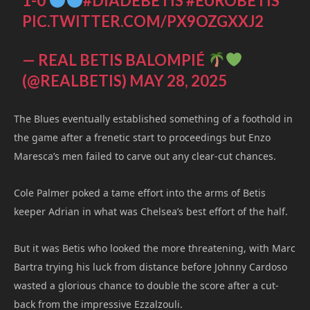
1-0
#DÍADEBETIS
#EUROBETIS
PIC.TWITTER.COM/PX9OZGXXJ2
— REAL BETIS BALOMPIÉ
(@REALBETIS)
MAY 28, 2025
The Blues eventually established something of a foothold in
the game after a frenetic start to proceedings but Enzo
Maresca’s men failed to carve out any clear-cut chances.
Cole Palmer poked a tame effort into the arms of Betis
keeper Adrian in what was Chelsea’s best effort of the half.
But it was Betis who looked the more threatening, with Marc
Bartra trying his luck from distance before Johnny Cardoso
wasted a glorious chance to double the score after a cut-
back from the impressive Ezzalzouli.