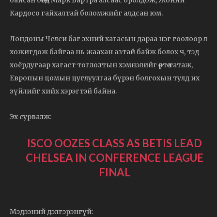
Кардосо гайхалтай боломжийг алдсан юм.
Лондоны Челси баг эхний хагасын дараа нэг гоолоор л
хожигдож байгаа нь жаахан азтай байж болох ч, тэд
хоёрдугаар хагаст тоглолтын хэмнэлийг өөртөө татаж,
Европын цомын цуглуулгаа бүрэн болгохын тулд их
зүйлийг хийх хэрэгтэй байна.
Эх сурвалж:
ISCO OOZES CLASS AS BETIS LEAD
CHELSEA IN CONFERENCE LEAGUE
FINAL
Мэдээний дэлгэрэнгүй: