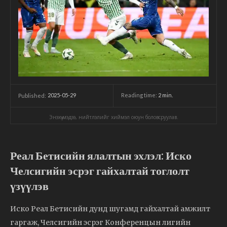
2025-05-29
Reading time:
2
min.
Published:
Энэхүү мэдээ, нийтлэлийг хиймэл оюун боловсруулав.
Реал Бетисийн ялалтын эхлэл: Иско
Челсигийн эсрэг гайхалтай тоглолт
үзүүлэв
Иско Реал Бетисийн дунд шугамд гайхалтай амжилт
гаргаж, Челсигийн эсрэг Конференцын лигийн