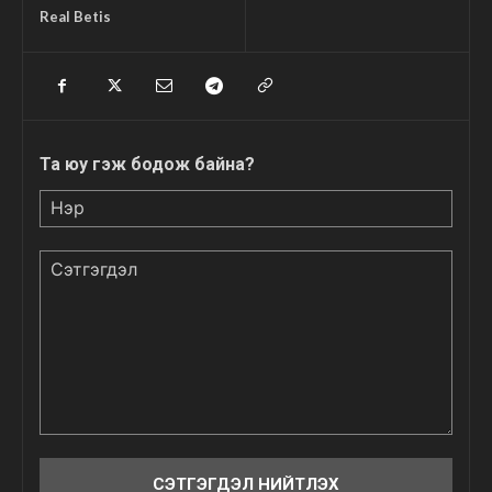
Real Betis
Та юу гэж бодож байна?
Нэр
Сэтгэгдэл