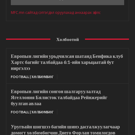
MFC.mn сайтад сэтгэгдэл оруулахад анхаарах зүйлс
Холбоотой
Европын лигийн урьдчилсан шатанд Бенфика клуб
Хартс багийг талбайдаа 6:1-ийн харьцаатай бут
ниргэлээ
FOOTBALL | ХӨЛБӨМБӨГ
Европын лигийн сонгон шалгаруулалтад
Ягеллония Бялисток талбайдаа Рейнжерийг
буулган авлаа
FOOTBALL | ХӨЛБӨМБӨГ
Уругвайн шигшээ багийн шинэ дасгалжуулагчаар
домогт хөлбөмбөгчин Диего Форлан томилогдов