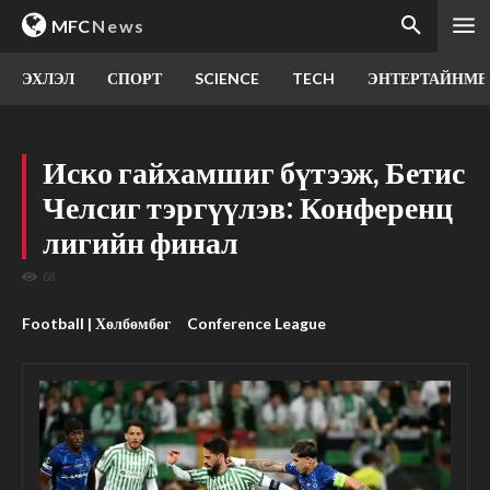
MFC
News
ЭХЛЭЛ
СПОРТ
SCIENCE
TECH
ЭНТЕРТАЙНМЕ
Иско гайхамшиг бүтээж, Бетис
Челсиг тэргүүлэв: Конференц
лигийн финал
68
Football | Хөлбөмбөг
Conference League