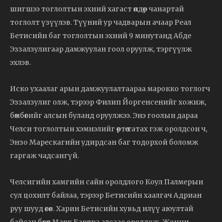
шигшээ тоглолтын эхний хагаст өндөр чанартай
тоглолт үзүүлэв. Түүний ур чадварын ачаар Реал
Бетисийн баг тоглолтын эхний 9 минутанд Абде
Эззалзулигаар дамжуулан гоол оруулж, тэргүүлж
эхлэв.
Иско ухаалаг арын дамжуулалтаараа марокко тоглогч
Эззалзулиг олж, тэрээр Филип Йоргенсенийг хожиж,
бөмбөгийг алсын буланд оруулжээ. Энэ гоолын дараа
Челси тоглолтын хэмнэлийг өөртөө татах гэж оролдсон ч,
Энзо Марескагийн удирдсан баг тодорхой боломж
гаргаж чадсангүй.
Челсигийн хамгийн сайн оролдлого Коул Палмерын
сул цохилт байлаа, тэрээр Бетисийн хаалгач Адриан
руу шууд өгөв. Харин Бетисийн хувьд илүү аюултай
байсан бөгөөд Марк Бартра алсаас оролдож, Жонни