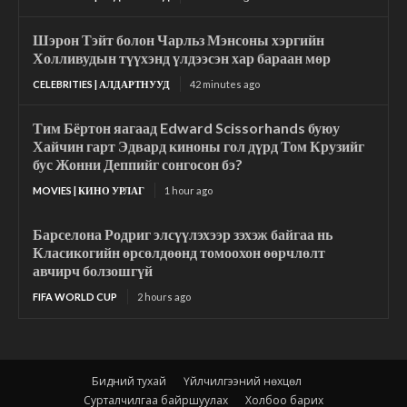
Шэрон Тэйт болон Чарльз Мэнсоны хэргийн
Холливудын түүхэнд үлдээсэн хар бараан мөр
CELEBRITIES | АЛДАРТНУУД
42 minutes ago
Тим Бёртон яагаад Edward Scissorhands буюу
Хайчин гарт Эдвард киноны гол дүрд Том Крузийг
бус Жонни Деппийг сонгосон бэ?
MOVIES | КИНО УРЛАГ
1 hour ago
Барселона Родриг элсүүлэхээр зэхэж байгаа нь
Класикогийн өрсөлдөөнд томоохон өөрчлөлт
авчирч болзошгүй
FIFA WORLD CUP
2 hours ago
Бидний тухай
Үйлчилгээний нөхцөл
Сурталчилгаа байршуулах
Холбоо барих