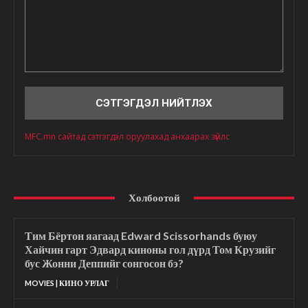
Сэтгэгдэл
MFC.mn сайтад сэтгэгдэл оруулахад анхаарах зүйлс
Холбоотой
Тим Бёртон яагаад Edward Scissorhands буюу
Хайчин гарт Эдвард киноны гол дүрд Том Крузийг
бус Жонни Деппийг сонгосон бэ?
MOVIES | КИНО УРЛАГ