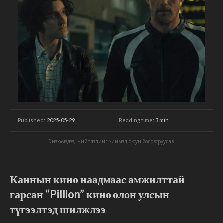
2025-05-29
Reading time:
3
min.
Published:
Энэхүү мэдээ, нийтлэлийг хиймэл оюун боловсруулав.
Каннын кино наадмаас амжилттай
гарсан “Pillion” кино олон улсын
түгээлтэд шилжлээ