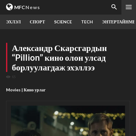
MFC
News
ЭХЛЭЛ
СПОРТ
SCIENCE
TECH
ЭНТЕРТАЙНМЕ
Александр Скарсгардын
“Pillion” кино олон улсад
борлуулагдаж эхэллээ
65
Movies | Кино урлаг