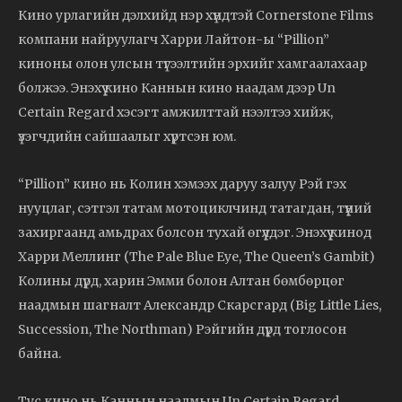
Кино урлагийн дэлхийд нэр хүндтэй Cornerstone Films
компани найруулагч Харри Лайтон-ы “Pillion”
киноны олон улсын түгээлтийн эрхийг хамгаалахаар
болжээ. Энэхүү кино Каннын кино наадам дээр Un
Certain Regard хэсэгт амжилттай нээлтээ хийж,
үзэгчдийн сайшаалыг хүртсэн юм.
“Pillion” кино нь Колин хэмээх даруу залуу Рэй гэх
нууцлаг, сэтгэл татам мотоциклчинд татагдан, түүний
захиргаанд амьдрах болсон тухай өгүүлдэг. Энэхүү кинод
Харри Меллинг (The Pale Blue Eye, The Queen’s Gambit)
Колины дүрд, харин Эмми болон Алтан бөмбөрцөг
наадмын шагналт Александр Скарсгард (Big Little Lies,
Succession, The Northman) Рэйгийн дүрд тоглосон
байна.
Тус кино нь Каннын наадмын Un Certain Regard