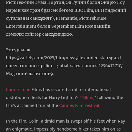
Pictures-ийн Эмма Нортон, Эд Гуини болон Эндрю Лоу
нарын хамтран бүтээсэн бөгөөд BBC Film, BFI (Үндэсний
сугалааны санхүүжилт), Fremantle, Picturehouse
Entertainment болон September Film компанийн
дэмжлэгтэйгээр санхүүжигджээ.
Эх сурвалж:
https://variety.com/2025/film/news/alexander-skarsgard-
queer-romance-pillion-global-sales-cannes-1236412710/
Мэдээний дэлгэрэнгүй:
Cornerstone
Films has secured a raft of international
distribution deals for Harry Lighton’s “
Pillion
,” following the
film’s acclaimed run at the
Cannes Film Festival
.
In the film, Colin, a timid man is swept off his feet when Ray,
an enigmatic, impossibly handsome biker takes him on as