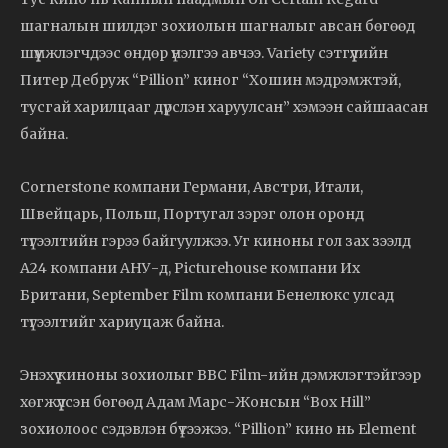
шагналын шилдэг зохиолын шагналыг авсан бөгөөд
шүүмжлэгчдээс өндөр үнэлгээ авчээ. Variety сэтгүүлийн
Питер Дебруж “Pillion” киног “Хошин мэдрэмжтэй,
тусгай харилцааг дүрслэн харуулсан” хэмээн сайшаасан
байна.
Cornerstone компани Германи, Австри, Итали,
Швейцарь, Польш, Португал зэрэг олон оронд
түгээлтийн гэрээ байгуулжээ. Уг киноны гол зах зээлд
A24 компани АНУ-д, Picturehouse компани Их
Британи, September Film компани Бенелюкс улсад
түгээлтийг хариуцаж байна.
Энэхүү киноны зохиолыг BBC Film-ийн дэмжлэгтэйгээр
хөгжүүлсэн бөгөөд Адам Марс-Жонсын “Box Hill”
зохиолоос сэдэвлэн бүтээжээ. “Pillion” кино нь Element