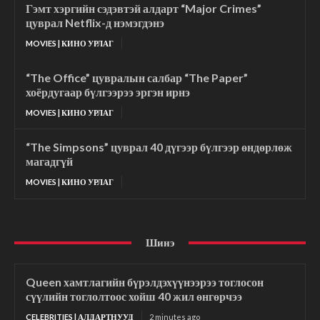
Гэмт хэргийн сэдэвтэй алдарт “Major Crimes”
цуврал Netflix-д нэмэгдэнэ
MOVIES | КИНО УРЛАГ
“The Office” цувралын салбар “The Paper”
хоёрдугаар бүлгээрээ эргэн ирнэ
MOVIES | КИНО УРЛАГ
“The Simpsons” цуврал 40 дүгээр бүлгээр өндөрлөж
магадгүй
MOVIES | КИНО УРЛАГ
Шинэ
Queen хамтлагийн бүрэлдэхүүнээрээ тоглосон
сүүлийн тоглолтоос хойш 40 жил өнгөрчээ
CELEBRITIES | АЛДАРТНУУД
2 minutes ago