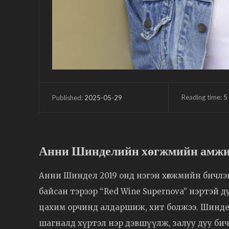
Reading time:
5
2025-05-29
Published:
Анни Шинделийн хөгжмийн амжи
Анни Шиндел 2019 онд нэгэн хөгжмийн бичлэг
байсан тэрээр “Red Wine Supernova” нэртэй д
цахим орчинд алдаршиж, хит болжээ. Шинде
шагналд хүртэл нэр дэвшүүлж, залуу дуу бич