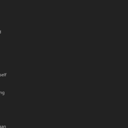
d
self
ing
egan