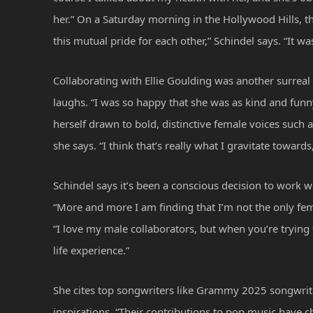
her.” On a Saturday morning in the Hollywood Hills, t
this mutual pride for each other,” Schindel says. “It was
Collaborating with Ellie Goulding was another surreal 
laughs. “I was so happy that she was as kind and fun
herself drawn to bold, distinctive female voices such
she says. “I think that’s really what I gravitate toward
Schindel says it’s been a conscious decision to work 
“More and more I am finding that I’m not the only femal
“I love my male collaborators, but when you’re trying 
life experience.”
She cites top songwriters like Grammy 2025 songwriter
inspirations. “Their contributions to pop music hav