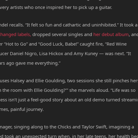
ry artists who once inspired her to pick up a guitar.
l recalls. “It felt so fun and cathartic and uninhibited.” It took a
hanged labels,
dropped several singles and
her debut album
, an
r “Hot to Go” and “Good Luck, Babe!” caught fire, “Red Wine
cer Daniel Nigro, Lisa Hickox and Amy Kuney — was next. “It
ars ago gave me everything.”
ses Halsey and Ellie Goulding, two sessions she still pinches her
 the room with Ellie Goulding?’” she marvels aloud. “Life was so
cess isn’t just a feel-good story about an old demo turned stream
mes, painful journey.
ager, singing along to the Chicks and Taylor Swift, imagining a
ned took an unexpected turn when, in her late teens, her health b