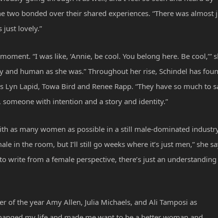
he two bonded over their shared experiences. “There was almost j
 just lovely.”
moment. “I was like, ‘Annie, be cool. You belong here. Be cool,’” 
ny and human as she was.” Throughout her rise, Schindel has fou
 as Lyn Lapid, Towa Bird and Renee Rapp. “They have so much to s
s, someone with intention and a story and identity.”
with as many women as possible in a still male-dominated industry
e in the room, but I’ll still go weeks where it’s just men,” she sa
to write from a female perspective, there’s just an understanding
 of the year Amy Allen, Julia Michaels, and Ali Tamposi as
e changed my life and made me want to be a better woman and