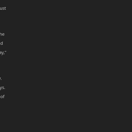
ust
she
nd
ay,”
.
ys.
 of