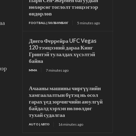
Пари Сен-Жермен багуудын
нөхөрсөг тоглолт тэнцээгээр
өндөрлөв
аа
5 minutes ago
FOOTBALL | ХӨЛБӨМБӨГ
Диего Феррейра UFC Vegas
120 тэмцээний дараа Кинг
Гринтэй тулалдах хүсэлтэй
байна
ээр
7 minutes ago
MMA
Ачааны машины чиргүүлийн
хамгаалалтын бүтэц нь осол
гарах үед зорчигчийн аюулгүй
байдалд хэрхэн нөлөөлдөг
тухай судалгаа
16 minutes ago
AUTO | АВТО