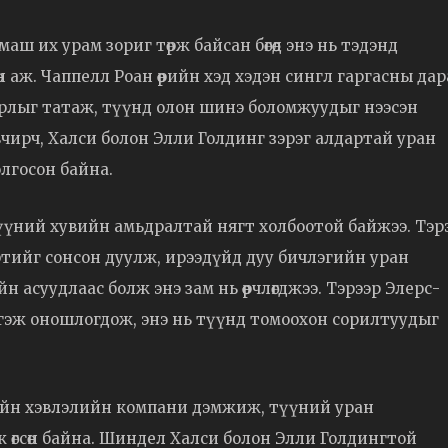
ш их урам зориг төрж байсан бөгөөд энэ нь тэдэнд
 аж. Чаппелл Роан өөрийн хэд хэдэн сингл гаргасны дар
арлыг татаж, түүнд олон шинэ боломжуудыг нээсэн
чирч, Халси болон Элли Голдинг зэрэг алдартай уран
лгосон байна.
үний хувийн амьдралтай нягт холбоотой байжээ. Тэр
ифтийг сонсон дуулж, ирээдүйд дуу бичлэгийн уран
йн асуудлаас болж энэ зам нь өөрчлөгджээ. Тэрээр Элерс-
гэж оношлогдож, энэ нь түүнд томоохон сорилтуудыг
жмийн хэвлэлийн компани дэмжиж, түүний уран
өгсөн байна. Шиндел Халси болон Элли Голдингтой