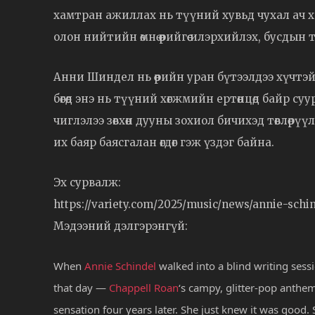
хамтран ажиллах нь түүний хувьд чухал ач х
олон нийтийн өмнө өөрийгөө илэрхийлэх, бусды
Анни Шиндел нь өөрийн уран бүтээлдээ хүчтэй,
бөгөөд энэ нь түүний хөгжмийн ертөнцөд байр с
чиглэлээ зөвхөн дууны зохиол бичихэд төвлөр
их баяр баясгалан өгдөг гэж үздэг байна.
Эх сурвалж:
https://variety.com/2025/music/news/annie-schi
Мэдээний дэлгэрэнгүй:
When
Annie Schindel
walked into a blind writing sess
that day —
Chappell Roan
‘s campy, glitter-pop anthe
sensation four years later. She just knew it was good. 