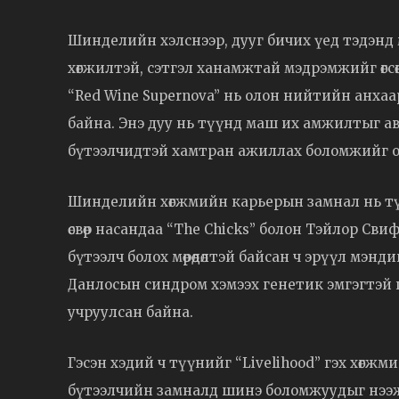
Шинделийн хэлснээр, дууг бичих үед тэдэнд ма
хөгжилтэй, сэтгэл ханамжтай мэдрэмжийг өгсөн
“Red Wine Supernova” нь олон нийтийн анха
байна. Энэ дуу нь түүнд маш их амжилтыг ав
бүтээлчидтэй хамтран ажиллах боломжийг о
Шинделийн хөгжмийн карьерын замнал нь тү
өсвөр насандаа “The Chicks” болон Тэйлор Св
бүтээлч болох мөрөөдөлтэй байсан ч эрүүл мэнди
Данлосын синдром хэмээх генетик эмгэгтэй 
учруулсан байна.
Гэсэн хэдий ч түүнийг “Livelihood” гэх хөг
бүтээлчийн замналд шинэ боломжуудыг нээж 