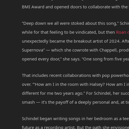
BMI Award and opened doors to collaborate with the ve
“Deep down we all were stoked about this song,” Schinde
while for that feeling to be vindicated, but then
Roan c
unexpectedly became the breakout artist of 2024. Afte
Supernova” — which she cowrote with Chappell, produ
opened every door,” she says. “One song from five ye
That includes recent collaborations with pop powerhou
over. “‘How am I in the room with Halsey? How am I in
different for me two years ago.” For Schindel, her suc
smash — it’s the payoff of a deeply personal and, at ti
Schindel began writing songs in her bedroom as a teen
future as a recording artist. But the path she envisio