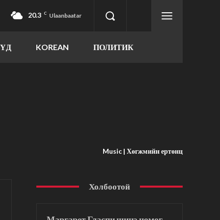
20.3
C
Ulaanbaatar
ҮҮД
KOREAN
ПОЛИТИК
Music | Хөгжмийн ертөнц
Холбоотой
Маргарет Гласпи шинэ цомог