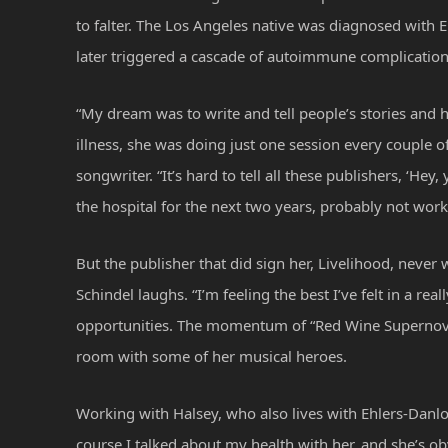
to falter. The Los Angeles native was diagnosed with 
later triggered a cascade of autoimmune complication
“My dream was to write and tell people’s stories and ha
illness, she was doing just one session every coup
songwriter. “It’s hard to tell all these publishers, ‘He
the hospital for the next two years, probably not work
But the publisher that did sign her, Livelihood, nev
Schindel laughs. “I’m feeling the best I’ve felt in a rea
opportunities. The momentum of “Red Wine Supernova
room with some of her musical heroes.
Working with Halsey, who also lives with Ehlers-Danlos
course I talked about my health with her, and she’s ob