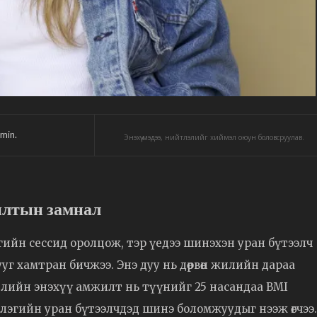
min.
Энэхүү мэдээ, нийтлэлийг хиймэл оюун боловсруулав.
лтын замнал
ийн сессид оролцож, тэр үедээ шинэхэн уран бүтээлч
ууг хамтран бичжээ. Энэ дуу нь дөрвөн жилийн дараа
лийн энэхүү амжилт нь түүнийг 25 насандаа BMI
лэгийн уран бүтээлчдэд шинэ боломжуудыг нээж өгчээ.