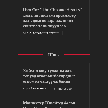
Нил Янг “The Chrome Hearts”
хамтлагтай хамтарсан хоёр
дахь цомгоо зарлаж, шинэ
синглээ танилцууллаа
MUSIC | ХӨГЖМИЙН ЕРТӨНЦ
Шинэ
Хиймэл оюун ухааны дата
төвүүд агаарын бохирдлыг
огцом нэмэгдүүлж байна
5 minutes ago
AI | ХИЙМЭЛ ОЮУН
Манчестер Юнайтед болон