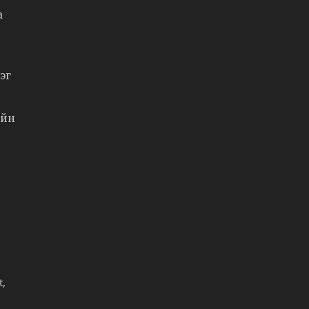
а
эг
ийн
t,