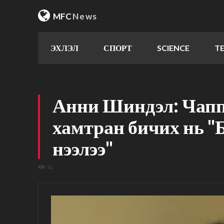
MFC
News
ЭХЛЭЛ
СПОРТ
SCIENCE
T
Анни Шиндэл: Чапп
хамтран бичих нь "
нээлээ"
62