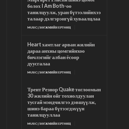
болох I Am Both-оо
танилцуулж, уран бүтээлийнхээ
талаар дэлгэрэнгүй хуваалцлаа
MUSIC | ХӨГЖМИЙН ЕРТӨНЦ
Heart хамтлаг арван жилийн
дараа анхны цомгийнхоо
бичлэгийг албан ёсоор
дуусгалаа
MUSIC | ХӨГЖМИЙН ЕРТӨНЦ
Трент Резнор Quake тоглоомын
30 жилийн ойг тохиолдуулан
тусгай мэндчилгээ дэвшүүлж,
шинэ бараа бүтээгдэхүүн
танилцууллаа
MUSIC | ХӨГЖМИЙН ЕРТӨНЦ