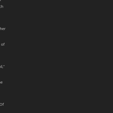
ch
 her
 of
d,”
he
“Of