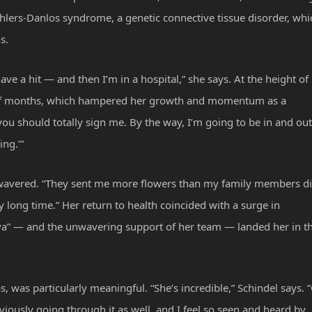
Ehlers-Danlos syndrome, a genetic connective tissue disorder, whi
s.
ve a hit — and then I’m in a hospital,” she says. At the height of
le of months, which hampered her growth and momentum as a
y, you should totally sign me. By the way, I’m going to be in and out
ing.’”
er wavered. “They sent me more flowers than my family members di
lly long time.” Her return to health coincided with a surge in
” — and the unwavering support of her team — landed her in t
, was particularly meaningful. “She’s incredible,” Schindel says. 
viously going through it as well, and I feel so seen and heard by