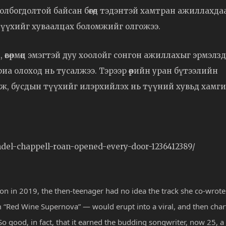
олбогдолтой байсан бөгөөд тэдэнтэй хамтран ажиллахда
н түүхийг хуваалцах боломжийг олгожээ.
 өвөрмөц эмэгтэй дуу хоолойг сонгон ажиллахыг эрмэлзд
ууриа олоход нь тусалжээ. Тэрээр өөрийн уран бүтээлийн
үүлж, бусдын түүхийг илэрхийлэх нь түүний хувьд хамг
ndel-chappell-roan-opened-every-door-1236412389/
ion in 2019, the then-teenager had no idea the track she co-wrote
m “Red Wine Supernova” — would erupt into a viral, and then char
So good, in fact, that it earned the budding songwriter, now 25, a