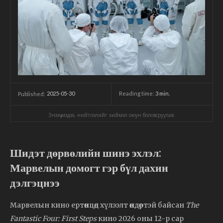
2025-05-30
Reading time:
3
min.
Published:
Энэхүү мэдээ, нийтлэлийг хиймэл оюун боловсруулав.
Шидэт дөрвөлийн шинэ эхлэл:
Марвелын домогт гэр бүл дахин
дэлгэцнээ
Марвелын кино ертөнцөд хүлээлт өндөртэй байсан
The
Fantastic Four: First Steps
кино 2026 оны 12-р сар