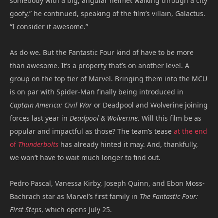
somebody with a big, angular helmet walking through a city
goofy,” he continued, speaking of the film’s villain, Galactus.
“I consider it awesome.”
As do we. But the Fantastic Four kind of have to be more
than awesome. It’s a property that’s on another level. A
group on the top tier of Marvel. Bringing them into the MCU
is on par with Spider-Man finally being introduced in
Captain America: Civil War
or Deadpool and Wolverine joining
forces last year in
Deadpool & Wolverine
. Will this film be as
popular and impactful as those? The team’s tease
at the end
of
Thunderbolts
has already hinted it may. And, thankfully,
we won’t have to wait much longer to find out.
Pedro Pascal, Vanessa Kirby, Joseph Quinn, and Ebon Moss-
Bachrach star as Marvel’s first family in
The Fantastic Four:
First Steps
, which opens July 25.