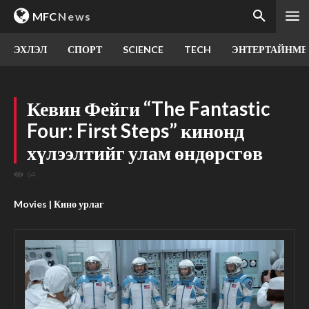
MFC
News
ЭХЛЭЛ
СПОРТ
SCIENCE
TECH
ЭНТЕРТАЙНМЕ
Кевин Фейги “The Fantastic
Four: First Steps” кинонд
хүлээлтийг улам өндөрсгөв
64
Movies | Кино урлаг