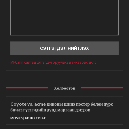
Сэтгэгдэл
MFC.mn сайтад сэтгэгдэл оруулахад анхаарах зүйлс
Холбоотой
Coyote vs. acme киноны шинэ постер болон дүрс
бичлэг үзэгчдийн дунд маргаан дэгдээв
MOVIES | КИНО УРЛАГ