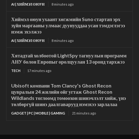
AI | ХИЙМЭЛ ОЮУН
8 minutes ago
Хиймэл оюун ухаант хөгжмийн Suno стартап эрх
зүйн маргааны улмаас дуунууддаа усан тэмдэглэгээ
нэмж эхэлжээ
AI | ХИЙМЭЛ ОЮУН
8 minutes ago
Хятадтай холбоотой LightSpy тагнуулын программ
АНУ болон Европыг оролцуулан 13 оронд тархжээ
TECH
17 minutes ago
Ubisoft компани Tom Clancy’s Ghost Recon
цувралын 24 жилийн ойг угтаж Ghost Recon
Wildlands тоглоомд томоохон шинэчлэлт хийж, үнэ
төлбөргүй шинэ даалгаварууд нэмэхээ зарлалаа
GADGET | PC | MOBILE | GAMING
21 minutes ago