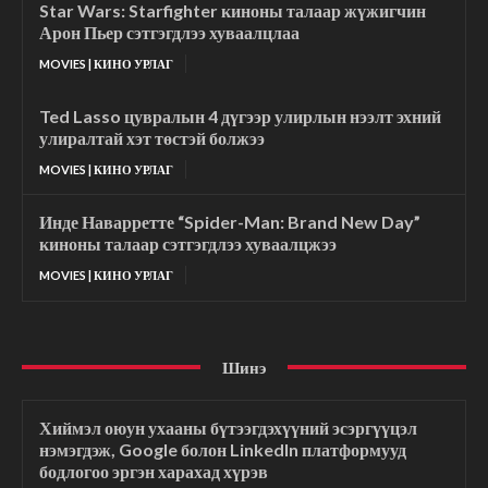
Star Wars: Starfighter киноны талаар жүжигчин
Арон Пьер сэтгэгдлээ хуваалцлаа
MOVIES | КИНО УРЛАГ
Ted Lasso цувралын 4 дүгээр улирлын нээлт эхний
улиралтай хэт төстэй болжээ
MOVIES | КИНО УРЛАГ
Инде Наварретте “Spider-Man: Brand New Day”
киноны талаар сэтгэгдлээ хуваалцжээ
MOVIES | КИНО УРЛАГ
Шинэ
Хиймэл оюун ухааны бүтээгдэхүүний эсэргүүцэл
нэмэгдэж, Google болон LinkedIn платформууд
бодлогоо эргэн харахад хүрэв