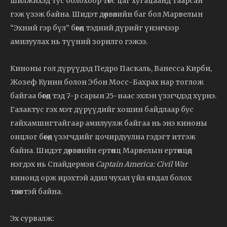
шилжихэд тус болохоор төгс цаг хугацаанд таарсан
гэж үзэж байна. Шидэт дөрвөлийн баг бол Марвелын
“Эхний гэр бүл” бөгөөд тэдний дүрийг үнэнчээр
амилуулах нь түүний зорилго гэжээ.
Киноны гол дүрүүдэд Педро Паскаль, Ванесса Кирби,
Жозеф Куинн болон Эбон Мосс-Бахрах нар тоглож
байгаа бөгөөд тэд 7-р сарын 25-наас эхлэн үзэгчдэд хүрнэ.
Галактус гэх мэт дүрүүдийг хошин байдлаар бус
гайхамшигтайгаар амилуулж байгаа нь энэ киноны
онцлог бөгөөд үзэгчдийг цочирдуулна гэдэгт итгэж
байна. Шидэт дөрвөлийн ертөнц Марвелын ертөнцөд
нэгдэх нь Спайдермэн
Captain America: Civil War
кинонд орж ирэхтэй адил чухал үйл явдал болох
төлөвтэй байна.
Эх сурвалж: