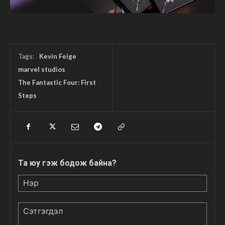
Tags:
Kevin Feige
marvel studios
The Fantastic Four: First
Steps
Та юу гэж бодож байна?
Нэр