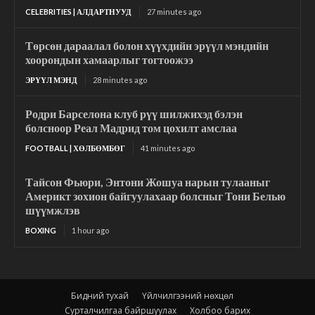
CELEBRITIES | АЛДАРТНУУД
27 minutes ago
Төрсөн дараалал болон хүүхдийн эрүүл мэндийн
хоорондын хамаарлыг тогтоожээ
ЭРҮҮЛ МЭНД
28 minutes ago
Родри Барселона клуб рүү шилжихэд бэлэн
болсноор Реал Мадрид том цохилт амслаа
FOOTBALL | ХӨЛБӨМБӨГ
41 minutes ago
Тайсон Фьюри, Энтони Жошуа нарын тулааныг
Америкт зохион байгуулахаар болсныг Тони Белью
шүүмжлэв
BOXING
1 hour ago
Бидний тухай
Үйлчилгээний нөхцөл
Сурталчилгаа байршуулах
Холбоо барих