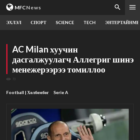
MFC
News
ЭХЛЭЛ
СПОРТ
SCIENCE
TECH
ЭНТЕРТАЙНМЕ
AC Milan хуучин
дасгалжуулагч Аллегриг шинэ
менежерээрээ томиллоо
70
Football | Хөлбөмбөг
Serie A