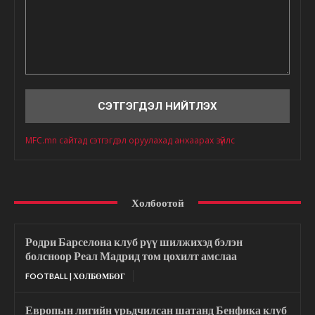
Сэтгэгдэл
MFC.mn сайтад сэтгэгдэл оруулахад анхаарах зүйлс
Холбоотой
Родри Барселона клуб рүү шилжихэд бэлэн
болсноор Реал Мадрид том цохилт амслаа
FOOTBALL | ХӨЛБӨМБӨГ
Европын лигийн урьдчилсан шатанд Бенфика клуб