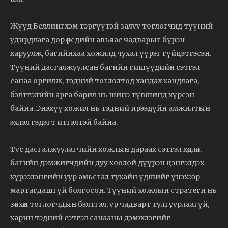
Жүүд Беллингхэм тэргүүтэй залуу тоглогчид түүний
удирдлага дор өөрсдийн авьяас чадварыг бүрэн
харуулж, багийнхаа хожилд чухал үүрэг гүйцэтгэсэн.
Түүний дасгалжуулсан багийн гишүүдийн сэтгэл
санаа оргилж, тэдний тоглолтод хандах хандлага,
бэлтгэлийн арга барил нь шинэ түвшинд хүрсэн
байна. Энэхүү хожил нь тэдний ирээдүйн амжилтын
эхлэл гэдэгт итгэлтэй байна.
Тус дасгалжуулагчийн хожлын дараах сэтгэл хөдлөл,
багийн дэмжигчдийн дуу хоолой дүүрэн цэнгэлдэх
хүрээлэнгийн уур амьсгал тухайн үдшийг үнэхээр
мартагдашгүй болгосон. Түүний хожлын стратеги нь
зөвхөн тоглогчдын бэлтгэл, ур чадварт тулгуурлаагүй,
харин тэдний сэтгэл санааны дэмжлэгийг