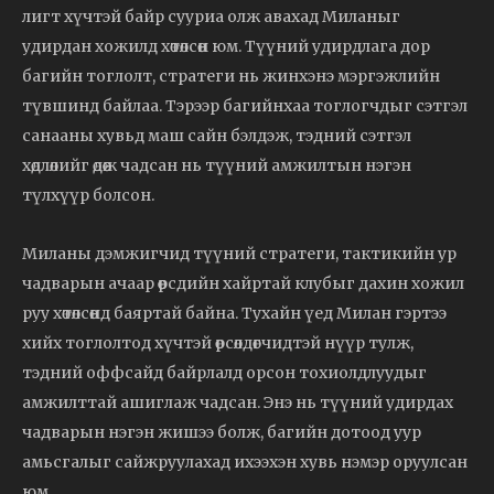
лигт хүчтэй байр сууриа олж авахад Миланыг
удирдан хожилд хөтөлсөн юм. Түүний удирдлага дор
багийн тоглолт, стратеги нь жинхэнэ мэргэжлийн
түвшинд байлаа. Тэрээр багийнхаа тоглогчдыг сэтгэл
санааны хувьд маш сайн бэлдэж, тэдний сэтгэл
хөдлөлийг өдөөж чадсан нь түүний амжилтын нэгэн
түлхүүр болсон.
Миланы дэмжигчид түүний стратеги, тактикийн ур
чадварын ачаар өөрсдийн хайртай клубыг дахин хожил
руу хөтөлсөнд баяртай байна. Тухайн үед Милан гэртээ
хийх тоглолтод хүчтэй өрсөлдөгчидтэй нүүр тулж,
тэдний оффсайд байрлалд орсон тохиолдлуудыг
амжилттай ашиглаж чадсан. Энэ нь түүний удирдах
чадварын нэгэн жишээ болж, багийн дотоод уур
амьсгалыг сайжруулахад ихээхэн хувь нэмэр оруулсан
юм.