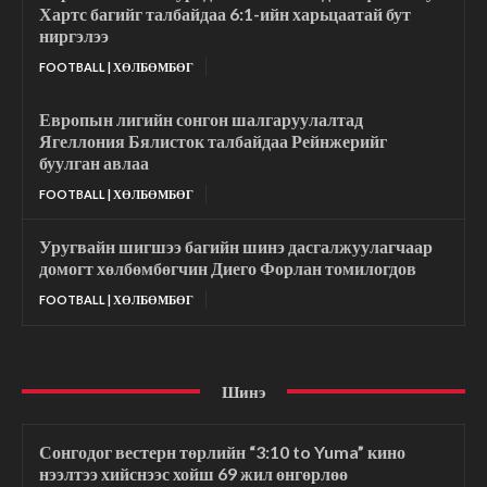
Хартс багийг талбайдаа 6:1-ийн харьцаатай бут
ниргэлээ
FOOTBALL | ХӨЛБӨМБӨГ
Европын лигийн сонгон шалгаруулалтад
Ягеллония Бялисток талбайдаа Рейнжерийг
буулган авлаа
FOOTBALL | ХӨЛБӨМБӨГ
Уругвайн шигшээ багийн шинэ дасгалжуулагчаар
домогт хөлбөмбөгчин Диего Форлан томилогдов
FOOTBALL | ХӨЛБӨМБӨГ
Шинэ
Сонгодог вестерн төрлийн “3:10 to Yuma” кино
нээлтээ хийснээс хойш 69 жил өнгөрлөө