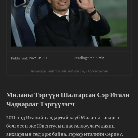
2025-05-30
Reading time:
1
min.
Published:
Энэхүү мэдээ, нийтлэлийг хиймэл оюун боловсруулав.
Миланы Тэргүүн Шалгарсан Сэр Итали
Чадварлаг Тэргүүлэгч
2011 онд Италийн алдартай клуб Миланыг аварга
болгосон экс Ювентусын дасгалжуулагч дахин
анхаарлын төвд орж байна. Тэрээр Италийн Серие А