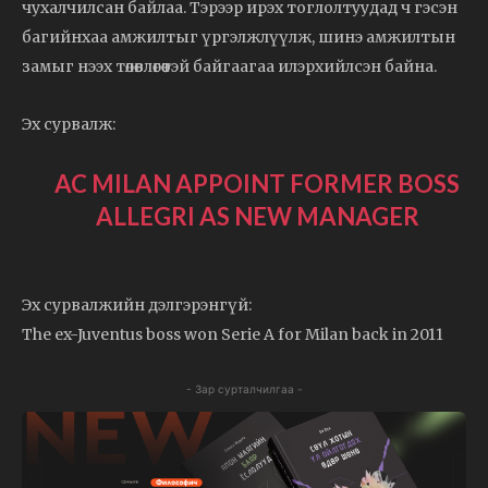
чухалчилсан байлаа. Тэрээр ирэх тоглолтуудад ч гэсэн
багийнхаа амжилтыг үргэлжлүүлж, шинэ амжилтын
замыг нээх төлөвлөгөөтэй байгаагаа илэрхийлсэн байна.
Эх сурвалж:
AC MILAN APPOINT FORMER BOSS
ALLEGRI AS NEW MANAGER
Эх сурвалжийн дэлгэрэнгүй:
The ex-Juventus boss won Serie A for Milan back in 2011
- Зар сурталчилгаа -