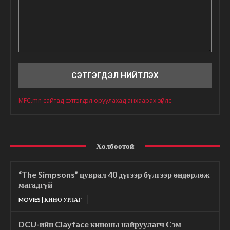
Сэтгэгдэл
MFC.mn сайтад сэтгэгдэл оруулахад анхаарах зүйлс
Холбоотой
“The Simpsons” цуврал 40 дүгээр бүлгээр өндөрлөж
магадгүй
MOVIES | КИНО УРЛАГ
DCU-ийн Clayface киноны найруулагч Сэм