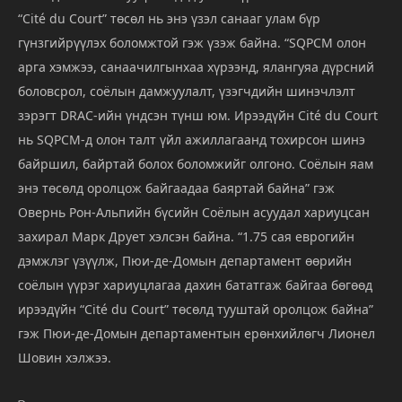
“Cité du Court” төсөл нь энэ үзэл санааг улам бүр
гүнзгийрүүлэх боломжтой гэж үзэж байна. “SQPCM олон
арга хэмжээ, санаачилгынхаа хүрээнд, ялангуяа дүрсний
боловсрол, соёлын дамжуулалт, үзэгчдийн шинэчлэлт
зэрэгт DRAC-ийн үндсэн түнш юм. Ирээдүйн Cité du Court
нь SQPCM-д олон талт үйл ажиллагаанд тохирсон шинэ
байршил, байртай болох боломжийг олгоно. Соёлын яам
энэ төсөлд оролцож байгаадаа баяртай байна” гэж
Овернь Рон-Альпийн бүсийн Соёлын асуудал хариуцсан
захирал Марк Друет хэлсэн байна. “1.75 сая еврогийн
дэмжлэг үзүүлж, Пюи-де-Домын департамент өөрийн
соёлын үүрэг хариуцлагаа дахин бататгаж байгаа бөгөөд
ирээдүйн “Cité du Court” төсөлд тууштай оролцож байна”
гэж Пюи-де-Домын департаментын ерөнхийлөгч Лионел
Шовин хэлжээ.