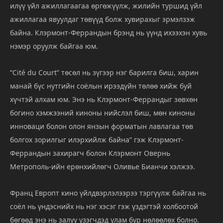
илүү үйл ажиллагаагаа өргөжүүлж, жилийн туршид үйл
ажиллагаа явуулдаг төвүүд болж хувирахыг эрмэлзэж
байна. Клэрмонт-Феррандын брэнд нь үүнд ихээхэн хувь
нэмэр оруулж байгаа юм.
“Cité du Court” төсөл нь зүгээр нэг барилга биш, харин
манай бүс нутгийн соёлын ирээдүйн төлөө хийж буй
хүчтэй алхам юм. Энэ нь Клэрмонт-Феррандыг зөвхөн
богино хэмжээний киноны нийслэл биш, мөн киноны
инноваци болон олон янзын форматын лавлагаа төв
болгох зорилгыг илэрхийлж байна” гэж Клэрмонт-
Феррандын захирагч болон Клэрмонт Овернь
Метрополь-ийн ерөнхийлөгч Оливье Бианчи хэлжээ.
Франц Европт кино үйлдвэрлэлээрээ тэргүүлж байгаа нь
соёл нь үндэснийх нь нэг хэсэг гэж үздэгтэй холбоотой
бөгөөд энэ нь залуу үзэгчдэд улам бүр нөлөөлөх болно.