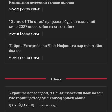
Рэймигийн нөлөөний талаар ярилаа
MOVIES | КИНО УРЛАГ
“Game of Thrones” цувралын бүрэн хэмжээний
кино 2027 оноос хойш нээлтээ хийнэ
MOVIES | КИНО УРЛАГ
Тайрик Уизерс болон Чейз Инфинити нар хоёр тийш
боллоо
MOVIES | КИНО УРЛАГ
Шинэ
Украины мөргөлдөөн, АНУ-ын зэвсгийн нөөц болон
улс төрийн дотоод үйл явцууд өрнөж байна
ДЭЛХИЙ ДАХИНД
6 minutes ago