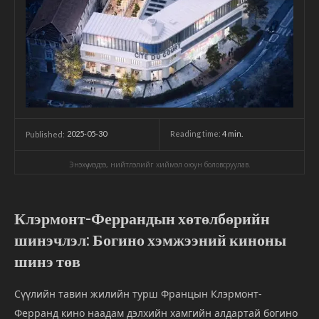
2025-05-30
Reading time:
4
min.
Published:
Энэхүү мэдээ, нийтлэлийг хиймэл оюун боловсруулав.
Клэрмонт-Феррандын хөтөлбөрийн
шинэчлэл: Богино хэмжээний киноны
шинэ төв
Сүүлийн тавин жилийн турш Францын Клэрмонт-
Ферранд кино наадам дэлхийн хамгийн алдартай богино