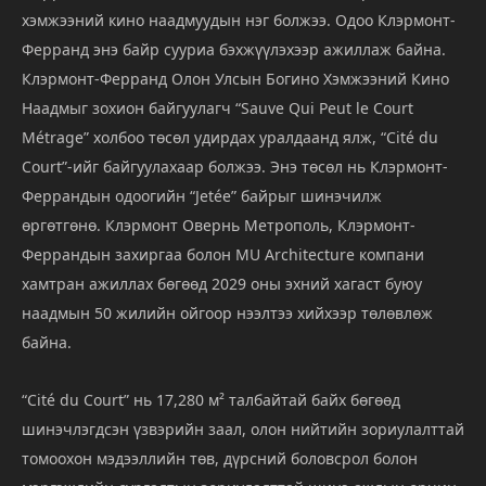
хэмжээний кино наадмуудын нэг болжээ. Одоо Клэрмонт-
Ферранд энэ байр сууриа бэхжүүлэхээр ажиллаж байна.
Клэрмонт-Ферранд Олон Улсын Богино Хэмжээний Кино
Наадмыг зохион байгуулагч “Sauve Qui Peut le Court
Métrage” холбоо төсөл удирдах уралдаанд ялж, “Cité du
Court”-ийг байгуулахаар болжээ. Энэ төсөл нь Клэрмонт-
Феррандын одоогийн “Jetée” байрыг шинэчилж
өргөтгөнө. Клэрмонт Овернь Метрополь, Клэрмонт-
Феррандын захиргаа болон MU Architecture компани
хамтран ажиллах бөгөөд 2029 оны эхний хагаст буюу
наадмын 50 жилийн ойгоор нээлтээ хийхээр төлөвлөж
байна.
“Cité du Court” нь 17,280 м² талбайтай байх бөгөөд
шинэчлэгдсэн үзвэрийн заал, олон нийтийн зориулалттай
томоохон мэдээллийн төв, дүрсний боловсрол болон