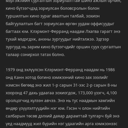
мэргэжлийн сургалтын зориулалттай шинэ ажлын орчин,
кино бүтээгчдэд зориулсан боловсролын болон
туршилтын кино зураг авалтын талбай, зохион
байгуулалтын багт зориулсан өргөн уудам оффисуудыг
багтаах юм. Клэрмонт-Ферранд наадам Лхагва гарагт энэ
тухай мэдэгдэж, анхны зургуудыг нийтэлжээ. Эдгээр
зургууд нь зарим кино бүтээгчдийг оршин суух сургалтын
талаар сонирхол татах болно.
1979 онд эхлүүлсэн Клэрмонт-Ферранд наадам нь 1986
онд Канн хотод богино хэмжээний кино зах зээлийг
нэмсэн бөгөөд энэ жил 1-р сарын 31-ээс 2-р сарын 8-ны
хооронд 47 дахь удаагаа зохиогдож, 173,000 үзэгч, 4,100
оролцогчид хүлээн авчээ. Энэ нь тус наадмын хамгийн
өндөр үзүүлэлтүүдийн нэг юм. Гэсэн ч олон нийтийн
салбарын төсөв дэлхий даяар дарамттай тулгарч буй энэ
үед наадмууд жил бүрийн нэг удаагийн арга хэмжээнээс