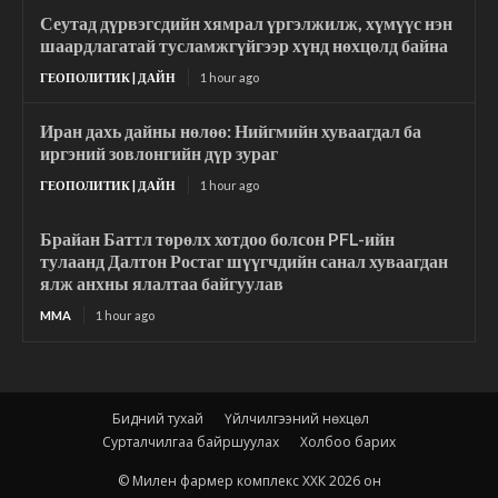
Сеутад дүрвэгсдийн хямрал үргэлжилж, хүмүүс нэн
шаардлагатай тусламжгүйгээр хүнд нөхцөлд байна
ГЕОПОЛИТИК | ДАЙН
1 hour ago
Иран дахь дайны нөлөө: Нийгмийн хуваагдал ба
иргэний зовлонгийн дүр зураг
ГЕОПОЛИТИК | ДАЙН
1 hour ago
Брайан Баттл төрөлх хотдоо болсон PFL-ийн
тулаанд Далтон Ростаг шүүгчдийн санал хуваагдан
ялж анхны ялалтаа байгуулав
MMA
1 hour ago
Бидний тухай
Үйлчилгээний нөхцөл
Сурталчилгаа байршуулах
Холбоо барих
© Милен фармер комплекс ХХК 2026 он