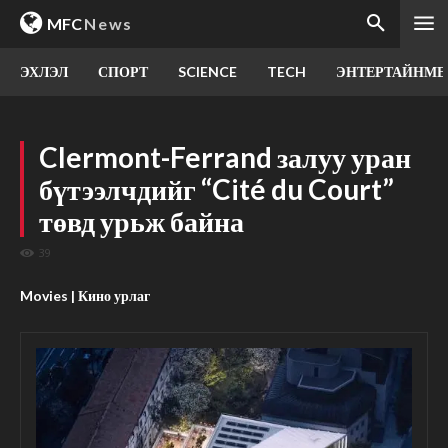
MFC
News
ЭХЛЭЛ
СПОРТ
SCIENCE
TECH
ЭНТЕРТАЙНМЕ
Clermont-Ferrand залуу уран
бүтээлчдийг “Cité du Court”
төвд урьж байна
39
Movies | Кино урлаг