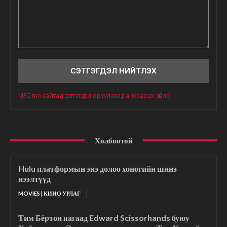
Сэтгэгдэл
MFC.mn сайтад сэтгэгдэл оруулахад анхаарах зүйлс
Холбоотой
Hulu платформын энэ долоо хоногийн шинэ
нээлтүүд
MOVIES | КИНО УРЛАГ
Тим Бёртон яагаад Edward Scissorhands буюу