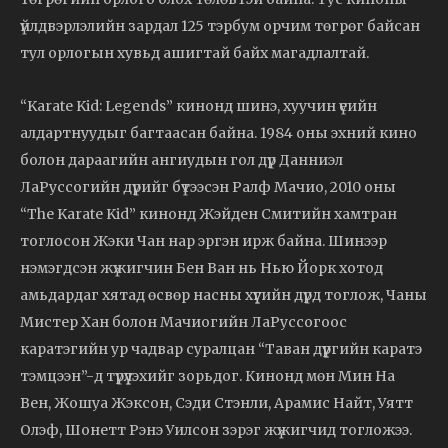
үйлдвэрлэлийн зардал 125 тэрбум орчим төгрөг байсан
тул орлогын хувьд ашигтай байх магадлалтай.
“Karate Kid: Legends” кинонд шинэ, хуучин үеийн
алдартнуудыг багтаасан байна. 1984 оны эхний кино
болон дараагийн ангиудын гол дүр Данниэл
ЛаРуссогийн дүрийг бүтээсэн Ралф Мачио, 2010 оны
“The Karate Kid” кинонд Жэйден Смитийн хамтран
тоглосон Жэки Чан нар эргэн ирж байна. Шинээр
нэмэгдсэн жүжигчин Бен Ван нь Нью Йорк хотод
амьдардаг хятад өсвөр насны хүүгийн дүрд тоглож, Чаны
Мистер Хан болон Мачиогийн ЛаРуссогоос
каратэгийн ур чадвар суралцан “Таван дүүргийн каратэ
тэмцээн”-д түрүүлэхийг зорьдог. Кинонд мөн Мин На
Вен, Жошуа Жэксон, Сэди Стэнли, Арамис Найт, Уятт
Олэф, Шонетт Рэнэ Уилсон зэрэг жүжигчид тогложээ.