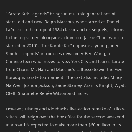
“Karate Kid: Legends” brings in multiple generations of
stars, old and new. Ralph Macchio, who starred as Daniel
LaRusso in the original 1984 classic and its sequels, returns
to the big screen alongside action icon Jackie Chan, who co-
starred in 2010’s “The Karate Kid” opposite a young Jaden
Smith. “Legends” introduces newcomer Ben Wang, a
Chinese teen who moves to New York City and learns karate
from Chan’s Mr. Han and Macchio’s LaRusso to win the Five
Boroughs karate tournament. The cast also includes Ming-
Na Wen, Joshua Jackson, Sadie Stanley, Aramis Knight, Wyatt
Oleff, Shaunette Renée Wilson and more.
However, Disney and Rideback’s live-action remake of “Lilo &
Stitch” will reign over the box office for the second weekend
in a row. It’s expected to make more than $60 million in its