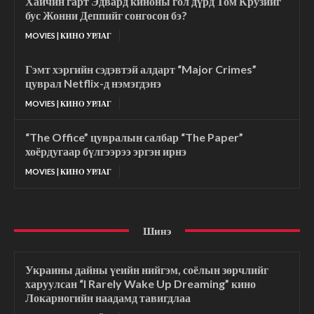
Хайчин гарт Эдвард киноны гол дүрд Том Крузийг
бус Жонни Деппийг сонгосон бэ?
MOVIES | КИНО УРЛАГ
Гэмт хэргийн сэдэвтэй алдарт “Major Crimes”
цуврал Netflix-д нэмэгдэнэ
MOVIES | КИНО УРЛАГ
“The Office” цувралын салбар “The Paper”
хоёрдугаар бүлгээрээ эргэн ирнэ
MOVIES | КИНО УРЛАГ
Шинэ
Украины дайны үеийн нийгэм, соёлын зөрчлийг
харуулсан “I Rarely Wake Up Dreaming” кино
Локарногийн наадамд тавигдлаа