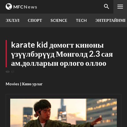
MFC
News
ЭХЛЭЛ
СПОРТ
SCIENCE
TECH
ЭНТЕРТАЙНМЕ
karate kid домогт киноны
үзүүлбэрүүд Монголд 2.3 сая
ам.долларын орлого оллоо
61
Movies | Кино урлаг