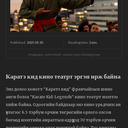
2025-05-30
Reading time:
2
min.
Published:
Энэхүү мэдээ, нийтлэлийг хиймэл оюун боловсруулав.
Каратэ кид кино театрт эргэн ирж байна
Энэ долоо хоногт “Каратэ кид” франчайзын шинэ
анги болох “Karate Kid: Legends” кино театрт нээлтээ
хийж байна. Одоогийн байдлаар энэ кино урьдчилсан
үзлэгээс 6.5 тэрбум орчим төгрөгийн орлого олсон
бөгөөд нээлтийн амралтын өдрүүдэд 70 тэрбум орчим
төгрөгийн орлого олох төлөвтэй байна. Тус киноны