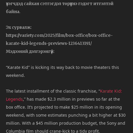
үзэгчдэд сайхан сэтгэгдэл төрүүлнэ гэдэгт итгэлтэй
байна.
Эх сурвалж:
https://variety.com/2025/film/box-office/box-office-
karate-kid-legends-previews-1236413191/
Мэдээний дэлгэрэнгүй:
“Karate Kid” is kicking its way back to movie theaters this
weekend.
The latest installment of the classic franchise, “
Karate Kid:
Legends
,” has made $2.3 million in previews so far at the
box office. It’s projected to make $25 million in its opening
weekend, with some estimates punching a bit higher at $30
million. With a $45 million production budget, the Sony and
Columbia film should crane-kick to a tidy profit.