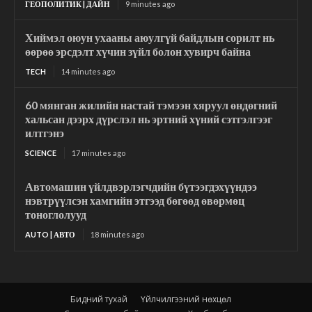
ГЕОПОЛИТИК | ДАЙН
9 minutes ago
Хиймэл оюун ухааны аюулгүй байдлын сорилт нь
өөрөө эрсдэлт хүчин зүйл болон хувирч байна
TECH
14 minutes ago
60 мянган жилийн настай тэмээн хяруул өндөгний
хальсан дээрх дүрслэл нь эртний хүний сэтгэлгээг
илтгэнэ
SCIENCE
17 minutes ago
Автомашин үйлдвэрлэгчдийн бүтээгдэхүүндээ
нэвтрүүлсэн хамгийн этгээд бөгөөд өвөрмөц
тоноглолууд
AUTO | АВТО
18 minutes ago
Бидний тухай
Үйлчилгээний нөхцөл