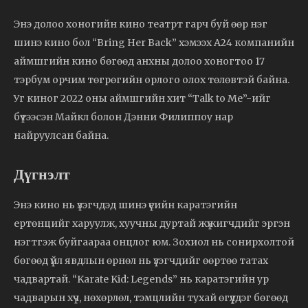
Энэ долоо хоногийн кино театрт гарч буй өөр нэг
шинэ кино бол “Bring Her Back” хэмээх A24 компанийн
аймшгийн кино бөгөөд анхны долоо хоногтоо 17
тэрбум орчим төгрөгийн орлого олох төлөвтэй байна.
Уг киног 2022 оны аймшгийн хит “Talk to Me”-ийг
бүтээсэн Майкл болон Дэнни Филиппоу нар
найруулсан байна.
Дүгнэлт
Энэ кино нь үзэгчдэд шинэ үеийн каратэгийн
ертөнцийг харуулж, хуучны дуртай жүжигчдийг эргэн
нэгтгэж буйгаараа онцлог юм. Зохиол нь сонирхолтой
бөгөөд үйл явдлын өрнөл нь үзэгчдийг өөртөө татах
чадвартай. “Karate Kid: Legends” нь каратэгийн ур
чадварын хүч, нөхөрлөл, тэмцлийн тухай өгүүлдэг бөгөөд