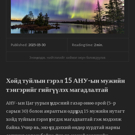
2025-05-30
Reading time:
2
min.
Published:
Энэхүү мэдээ, нийтлэлийг хиймэл оюун боловсруулав.
Хойд туйлын гэрэл 15 АНУ-ын мужийн
тэнгэрийг гийгүүлэх магадлалтай
АНУ-ын Цаг уурын үндэсний газар өнөө орой (5-р
сарын 30) болон амралтын өдрүүдэд 15 мужийн нутагт
хойд туйлын гэрэл үзэгдэх магадлалтай гэж мэдээлж
байна. Учир нь, энэ үед дэлхий өндөр хурдтай нарны