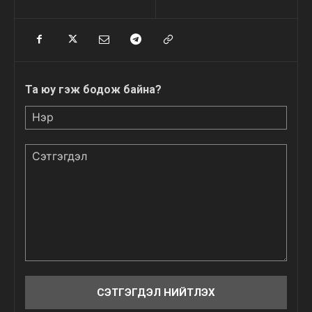
Та юу гэж бодож байна?
Нэр
Сэтгэгдэл