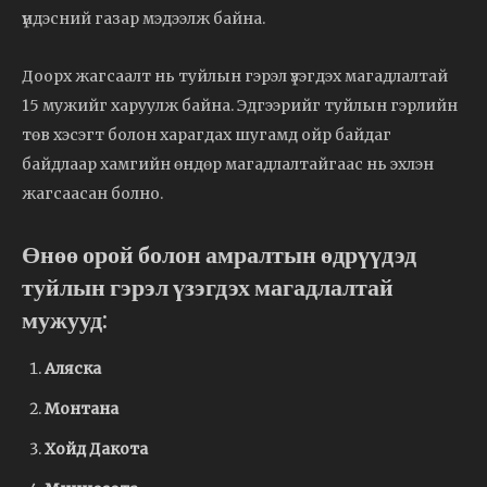
үндэсний газар мэдээлж байна.
Доорх жагсаалт нь туйлын гэрэл үзэгдэх магадлалтай
15 мужийг харуулж байна. Эдгээрийг туйлын гэрлийн
төв хэсэгт болон харагдах шугамд ойр байдаг
байдлаар хамгийн өндөр магадлалтайгаас нь эхлэн
жагсаасан болно.
Өнөө орой болон амралтын өдрүүдэд
туйлын гэрэл үзэгдэх магадлалтай
мужууд:
Аляска
Монтана
Хойд Дакота