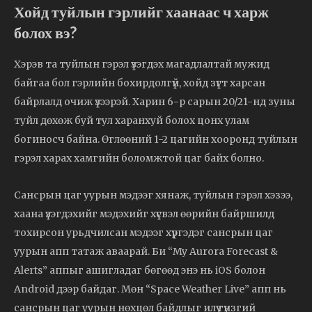
Хойд туйлын гэрлийг хаанаас ч харж
болох вэ?
Хэрэв та туйлын гэрэл үзэгдэх магадлалтай мужид
байгаа бол гэрлийн бохирдолгүй, хойд зүгт харсан
байрлалд очиж үзээрэй. Харин 6-р сарын 20/21-нд зуны
туйл дөхөж буй тул харанхуй болох цонх улам
богиносч байна. Өглөөний 1-2 цагийн хооронд туйлын
гэрэл харах хамгийн боломжтой цаг байх болно.
Сансрын цаг уурын мэдээг хянаж, туйлын гэрэл хэзээ,
хаана үзэгдэхийг мэдэхийг хүсвэл өөрийн байршилд
тохирсон урьдчилсан мэдээг хүргэдэг сансрын цаг
уурын апп татаж аваарай. Би “My Aurora Forecast &
Alerts” аппыг ашигладаг бөгөөд энэ нь iOS болон
Android дээр байдаг. Мөн “Space Weather Live” апп нь
сансрын цаг уурын нөхцөл байдлыг илүү гүнзгий