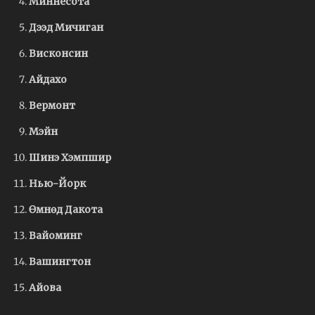
Миннесота
Дээд Мичиган
Висконсин
Айдахо
Вермонт
Мэйн
Шинэ Хэмпшир
Нью-Йорк
Өмнөд Дакота
Вайоминг
Вашингтон
Айова