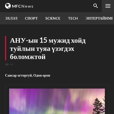
MFC
News
ЭХЛЭЛ
СПОРТ
SCIENCE
TECH
ЭНТЕРТАЙНМЕ
АНУ-ын 15 мужид хойд
туйлын туяа үзэгдэх
боломжтой
44
Сансар огторгуй, Одон орон