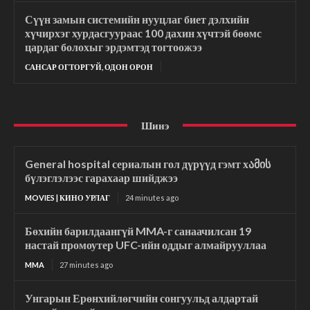
Сүүн замын системийн нууцлаг биет дэлхийн
хүчирхэг хурдасгуураас 100 дахин хүчтэй бөөмс
цардаг болохыг эрдэмтэд тогтоожээ
САНСАР ОГТОРГУЙ, ОДОН ОРОН
Шинэ
General hospital сериалын гол дүрүүд гэмт хამის
бүлэглэлээс гарахаар шийджээ
MOVIES | КИНО УРЛАГ
24 minutes ago
Бөхийн барилдаангүй MMA-г санаачилсан 19
настай промоутер UFC-ийн оддыг алмайрууллаа
MMA
27 minutes ago
Унгарын Ерөнхийлөгчийн сонгуульд алдартай