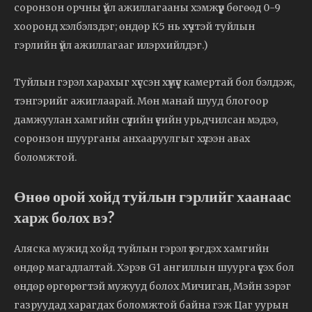
соронзон орчны үйл ажиллагааны хэмжүүр бөгөөд 0-9
хооронд хэлбэлздэг; өндөр К5 нь хүчтэй туйлын
гэрлийн үйл ажиллагааг илэрхийлдэг.)
Туйлын гэрэл харахыг хүссэн хүмүүс камертай бол бэлдэж,
тэнгэрийг ажиглаарай. Мөн манай шууд блогоор
дамжуулан хамгийн сүүлийн үеийн урьдчилсан мэдээ,
соронзон шуурганы анхааруулгыг хүлээн авах
боломжтой.
Өнөө орой хойд туйлын гэрлийг хаанаас
харж болох вэ?
Аляска мужид хойд туйлын гэрэл үзэгдэх хамгийн
өндөр магадлалтай. Хэрэв G1 ангиллын шуурга үүсэх бол
өндөр өргөрөгтэй мужууд болох Мичиган, Мэйн зэрэг
газруудад харагдах боломжтой байна гэж Цаг уурын