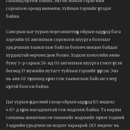
салхинд өртөж байна. Энэ нь манай гаригийн
соронзон оронд нөлөөлж, туйлын гэрлийг үүсгэдэг
байна.
Сансрын цаг уурын мэргэжилтнүүд ойрын өдрүүдэд бага
зэргийн G1 ангиллын соронзон шуурга болохыг
урьдчилан таамаглаж байгаа боловч нөхцөл байдал
хурдацтай өөрчлөгдөж болно. Хэдхэн хоногийн өмнө
буюу 5-р сарын 28-нд G3 ангиллын шуурга гэнэт үүссэн
бөгөөд 17 мужийн нутагт туйлын гэрлийг үзүүлсэн. Энэ
нь анх G1 түвшинд хүрнэ гэж таамаглаж байсан ч илүү
хүчтэй болсон байна.
Цаг уурын үндэсний газар ойрын өдрүүдэд К5 индекс
4.67-д хүрэх магадлалтай гэж мэдээлж байна. Та нарны
салхины шинэчилсэн төлөвийг мэдэхийг хүсвэл тэдний
3 өдрийн урьдчилсан мэдээг хараарай. (К5 индекс нь