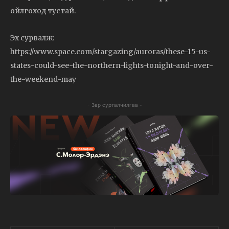
ойлгоход тустай.
Эх сурвалж:
https://www.space.com/stargazing/auroras/these-15-us-
states-could-see-the-northern-lights-tonight-and-over-
the-weekend-may
- Зар сурталчилгаа -