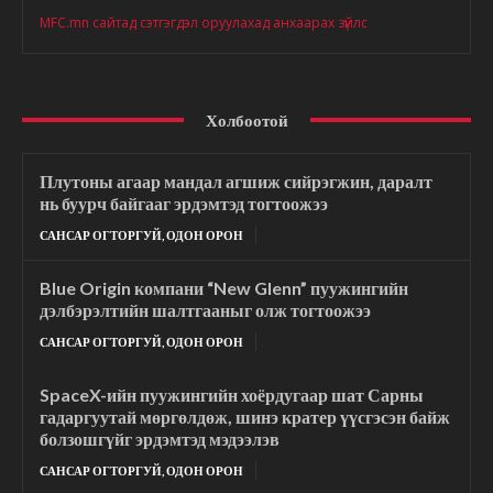
MFC.mn сайтад сэтгэгдэл оруулахад анхаарах зүйлс
Холбоотой
Плутоны агаар мандал агшиж сийрэгжин, даралт
нь буурч байгааг эрдэмтэд тогтоожээ
САНСАР ОГТОРГУЙ, ОДОН ОРОН
Blue Origin компани “New Glenn” пуужингийн
дэлбэрэлтийн шалтгааныг олж тогтоожээ
САНСАР ОГТОРГУЙ, ОДОН ОРОН
SpaceX-ийн пуужингийн хоёрдугаар шат Сарны
гадаргуутай мөргөлдөж, шинэ кратер үүсгэсэн байж
болзошгүйг эрдэмтэд мэдээлэв
САНСАР ОГТОРГУЙ, ОДОН ОРОН