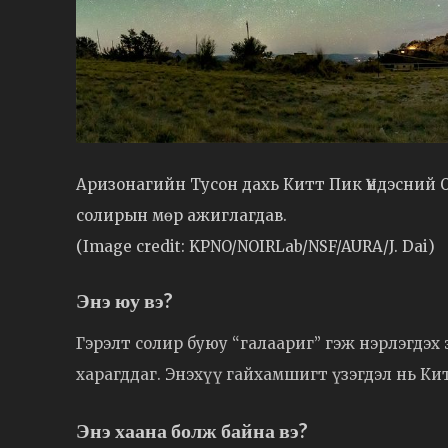
Аризонагийн Тусон дахь Китт Пик Үндэсний 
солирын мөр ажиглагдав.
(Image credit: KPNO/NOIRLab/NSF/AURA/J. Dai)
Энэ юу вэ?
Гэрэлт солир буюу “галаариг” гэж нэрлэгдэх 
харагддаг. Энэхүү гайхамшигт үзэгдэл нь Ки
Энэ хаана болж байна вэ?