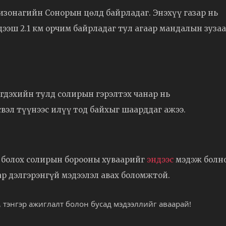
изонагийн Сонорын цөлд байрладаг. Энэхүү газар нь
ээш 2.1 км орчим байрладаг тул агаар мандалын зуза
эгдэхийн тулд солирын гэрэлтэх чанар нь
свэл түүнээс илүү тод байхыг шаарддаг ажээ.
 болох солирын борооны хуваарийг
эндээс
мэдэж болно
р дэлгэрэнгүй мэдээлэл авах боломжтой.
 тэнгэр ажиглалт болон бусад мэдээллийг аваарай!