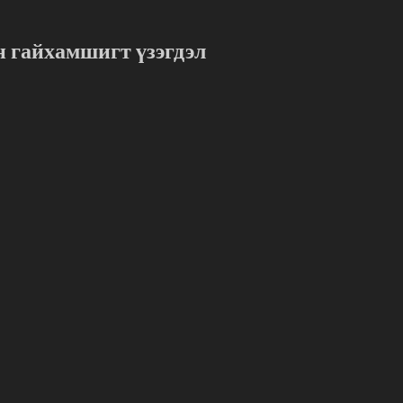
н гайхамшигт үзэгдэл