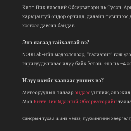
Китт Пик Үндэсний Обсерватори нь Тусон, Ар
харьцангуй өндөр орчинд, далайн түвшнээс д
хэсгээс давсан байдаг.
Энэ яагаад гайхалтай вэ?
NOIRLab-ийн мэдээлснээр, “галаариг” гэж үз
гаригуудынхаас илүү байх ёстой. Энэ нь –4 э
Илүү ихийг хаанаас унших вэ?
Метеоруудын талаар
эндээс
уншиж, энэ жил
Мөн
Китт Пик Үндэсний Обсерваторийн
талаа
Сансрын тухай шинэ мэдээ, пуужингийн хөөргөлт,