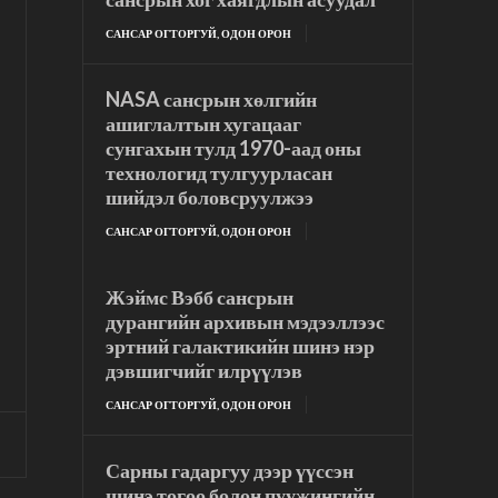
САНСАР ОГТОРГУЙ, ОДОН ОРОН
NASA сансрын хөлгийн
ашиглалтын хугацааг
сунгахын тулд 1970-аад оны
технологид тулгуурласан
шийдэл боловсруулжээ
САНСАР ОГТОРГУЙ, ОДОН ОРОН
Жэймс Вэбб сансрын
дурангийн архивын мэдээллээс
эртний галактикийн шинэ нэр
дэвшигчийг илрүүлэв
САНСАР ОГТОРГУЙ, ОДОН ОРОН
Сарны гадаргуу дээр үүссэн
шинэ тогоо болон пуужингийн