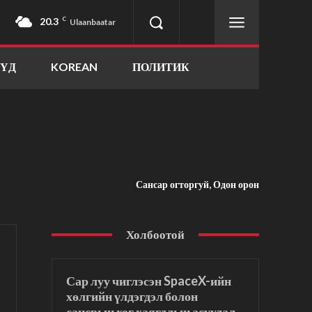
20.3
C
Ulaanbaatar
ҮҮД
KOREAN
ПОЛИТИК
Сансар огторгуй, Одон орон
Холбоотой
Сар луу чиглэсэн SpaceX-ийн
хөлгийн үлдэгдэл болон
сансрын хог хаягдлын асуудал