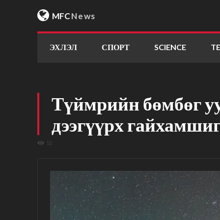
MFC
News
ЭХЛЭЛ
СПОРТ
SCIENCE
T
Түймрийн бөмбөг у
дээгүүрх гайхамшиг
52