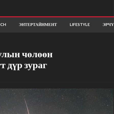
ECH
ЭНТЕРТАЙНМЕНТ
LIFESTYLE
ЭРЧ
улын чөлөөн
т дүр зураг