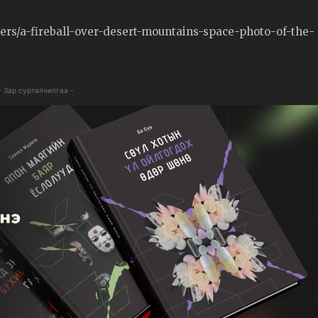
rs/a-fireball-over-desert-mountains-space-photo-of-the-
- Зар сурталчилгаа -