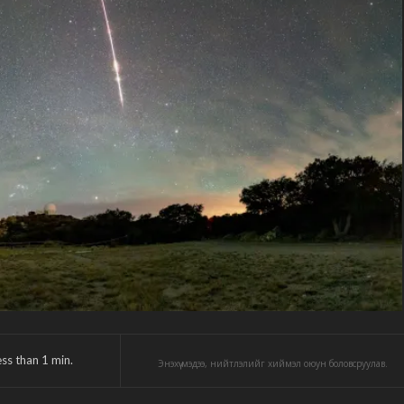
ess than 1
min.
Энэхүү мэдээ, нийтлэлийг хиймэл оюун боловсруулав.