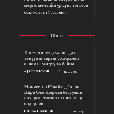
мөргөлдөлтийн үр дүнг тогтоов
САНСАР ОГТОРГУЙ, ОДОН ОРОН
Шинэ
Хиймэл оюун ухааны дата
төвүүд агаарын бохирдлыг
огцом нэмэгдүүлж байна
49 minutes ago
AI | ХИЙМЭЛ ОЮУН
Манчестер Юнайтед болон
Пари Сен-Жермен багуудын
нөхөрсөг тоглолт тэнцээгээр
өндөрлөв
50 minutes ago
FOOTBALL | ХӨЛБӨМБӨГ