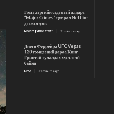
Гэмт хэргийн сэдэвтэй алдарт
“Major Crimes” цуврал Netflix-
д нэмэгдэнэ
51 minutes ago
MOVIES | КИНО УРЛАГ
Диего Феррейра UFC Vegas
120 тэмцээний дараа Кинг
Гринтэй тулалдах хүсэлтэй
байна
51 minutes ago
MMA