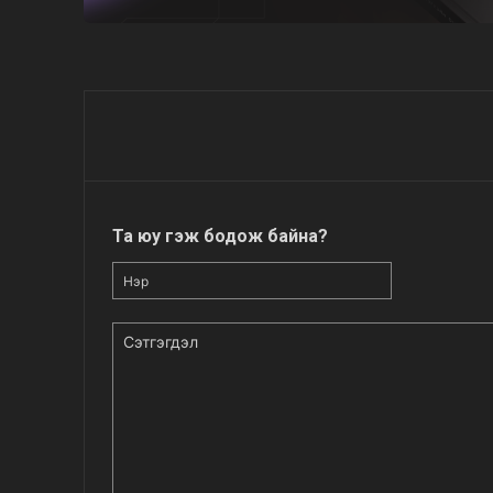
Та юу гэж бодож байна?
Нэр