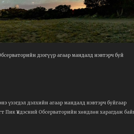
Обсерваторийн дээгүүр агаар мандалд нэвтэрч буй
энэ үзэгдэл дэлхийн агаар мандалд нэвтэрч буйгаар
тт Пик Үндэсний Обсерваторийн хөндлөн харагдаж бай