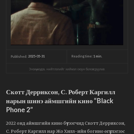
2025-05-31
Reading time:
1
min.
Published:
Энэхүү мэдээ, нийтлэлийг хиймэл оюун боловсруулав.
Скотт Дерриксон, С. Роберт Каргилл
нарын шинэ аймшгийн кино “Black
Phone 2”
2022 онд аймшгийн кино бүтээгчид Скотт Дерриксон,
С. Роберт Каргилл нар Жо Хилл-ийн богино өгүүллэгээс