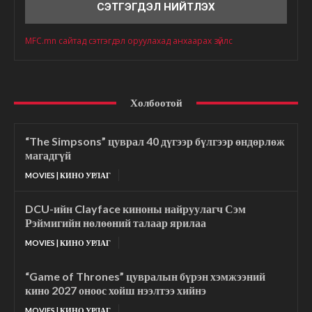
MFC.mn сайтад сэтгэгдэл оруулахад анхаарах зүйлс
Холбоотой
“The Simpsons” цуврал 40 дүгээр бүлгээр өндөрлөж
магадгүй
MOVIES | КИНО УРЛАГ
DCU-ийн Clayface киноны найруулагч Сэм
Рэймигийн нөлөөний талаар ярилаа
MOVIES | КИНО УРЛАГ
“Game of Thrones” цувралын бүрэн хэмжээний
кино 2027 оноос хойш нээлтээ хийнэ
MOVIES | КИНО УРЛАГ