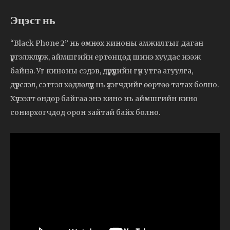
Эцэст нь
“Black Phone 2” нь өмнөх киноны амжилтыг даган
үргэлжлүүлж, аймшгийн ертөнцөд шинэ хуудас нээж
байна. Уг киноны сэдэв, дүрүүдийн гүн утга агуулга,
дүрслэл, сэтгэл хөдлөлүүд нь үзэгчдийг өөртөө татах болно.
Хүлээлт өндөр байгаа энэ кино нь аймшгийн кино
сонирхогчдод орон зайтай байх болно.