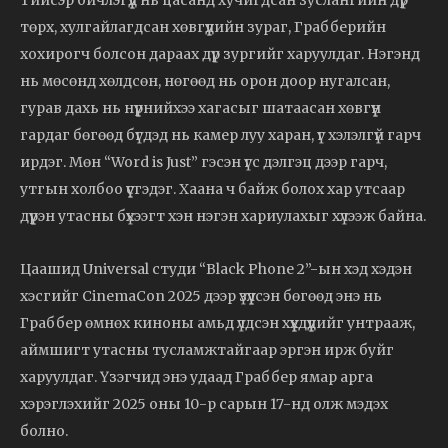
төрх, хулгайлагдсан хөвгүүдийн зураг, Грабберийн
хохирогч болсон дараах дүр зургийг харуулдаг. Нэгэнд
нь мөсөнд хөлдсөн, нөгөөд нь орон доор нугалсан,
гурав дахь нь нүүрнийхээ хагасыг шатаасан хөвгүүн
гардаг бөгөөд бүгдэд нь камер луу харан, үг хэлэлгүй гарч
ирдэг. Мөн “Word is Just” гэсэн үгс дэлгэц дээр гарч,
утгын холбоо үүсгэдэг. Хаана ч байж болох хар утсаар
дүүрэн утасны бүхээгт хэн нэгэн хариулахыг хүлээж байна.
Цаашид Universal студи “Black Phone 2”-ын хэд хэдэн
хэсгийг CinemaCon 2025 дээр үзүүлсэн бөгөөд энэ нь
Граббер өмнөх киноны амьд үлдсэн хүүхдүүдийг унтрааж,
аймшигт утасны тусламжтайгаар эргэн ирж буйг
харуулдаг. Үзэгчид энэ удаад Граббер ямар арга
хэрэглэхийг 2025 оны 10-р сарын 17-нд олж мэдэх
болно.