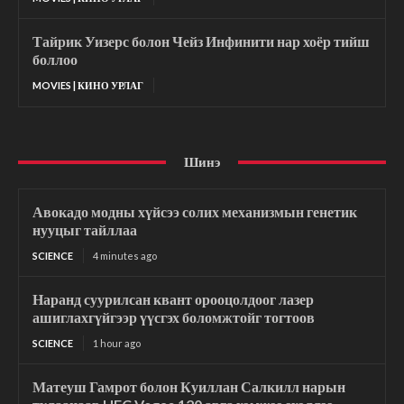
Тайрик Уизерс болон Чейз Инфинити нар хоёр тийш
боллоо
MOVIES | КИНО УРЛАГ
Шинэ
Авокадо модны хүйсээ солих механизмын генетик
нууцыг тайллаа
SCIENCE
4 minutes ago
Наранд суурилсан квант орооцолдоог лазер
ашиглахгүйгээр үүсгэх боломжтойг тогтоов
SCIENCE
1 hour ago
Матеуш Гамрот болон Куиллан Салкилл нарын