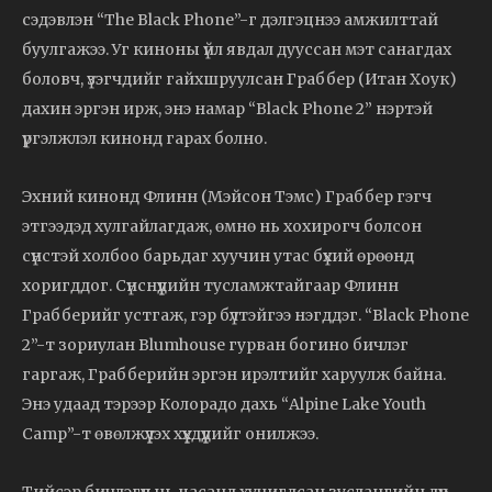
сэдэвлэн “The Black Phone”-г дэлгэцнээ амжилттай
буулгажээ. Уг киноны үйл явдал дууссан мэт санагдах
боловч, үзэгчдийг гайхшруулсан Граббер (Итан Хоук)
дахин эргэн ирж, энэ намар “Black Phone 2” нэртэй
үргэлжлэл кинонд гарах болно.
Эхний кинонд Флинн (Мэйсон Тэмс) Граббер гэгч
этгээдэд хулгайлагдаж, өмнө нь хохирогч болсон
сүнстэй холбоо барьдаг хуучин утас бүхий өрөөнд
хоригддог. Сүнснүүдийн тусламжтайгаар Флинн
Грабберийг устгаж, гэр бүлтэйгээ нэгддэг. “Black Phone
2”-т зориулан Blumhouse гурван богино бичлэг
гаргаж, Грабберийн эргэн ирэлтийг харуулж байна.
Энэ удаад тэрээр Колорадо дахь “Alpine Lake Youth
Camp”-т өвөлжүүлэх хүүхдүүдийг онилжээ.
Тийсэр бичлэгүүд нь цасанд хучигдсан зуслангийн дүр