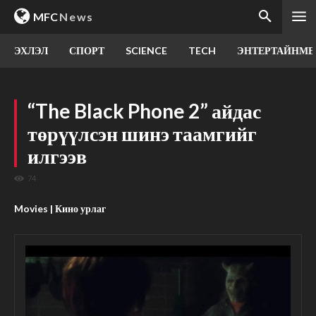
MFC
News
ЭХЛЭЛ
СПОРТ
SCIENCE
TECH
ЭНТЕРТАЙНМЕ
“The Black Phone 2” айдас
төрүүлсэн шинэ таамгийг
илгээв
74
Movies | Кино урлаг