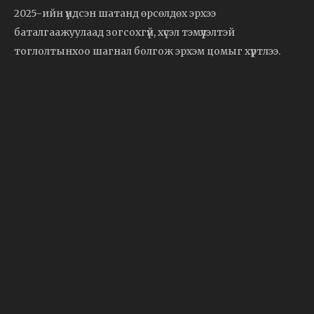
2025-ийн үндсэн шатанд өрсөлдөх эрхээ
баталгаажуулаад зогсохгүй, хүсэл тэмүүлэлтэй
тоглолтынхоо шагнал болгож эрхэм цомыг хүртлээ.