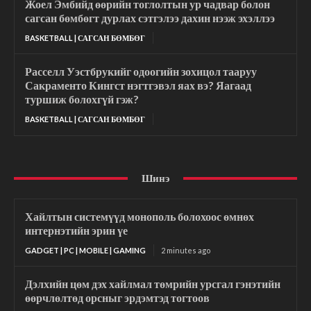
Жоел Эмбийд өөрийн тоглолтын ур чадвар болон
сагсан бөмбөгт дурлах сэтгэлээ дахин нээж эхэллээ
BASKETBALL | САГСАН БӨМБӨГ
Расселл Уэстбрукийг одоогийн зохицол тааруу
Сакраменто Кингст нэгтгэвэл яах вэ? Яагаад
туршиж болохгүй гэж?
BASKETBALL | САГСАН БӨМБӨГ
Шинэ
Хайлтын системүүд монополь болохоос өмнөх
интернэтийн эрин үе
GADGET | PC | MOBILE | GAMING
2 minutes ago
Дэлхийн цөм дэх хайлмал төмрийн урсгал гэнэтийн
өөрчлөлтөд орсныг эрдэмтэд тогтоов