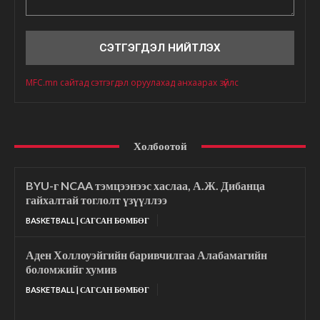
Сэтгэгдэл
MFC.mn сайтад сэтгэгдэл оруулахад анхаарах зүйлс
Холбоотой
BYU-г NCAA тэмцээнээс хаслаа, А.Ж. Дибанца
гайхалтай тоглолт үзүүллээ
BASKETBALL | САГСАН БӨМБӨГ
Аден Холлоуэйгийн баривчилгаа Алабамагийн
боломжийг хумив
BASKETBALL | САГСАН БӨМБӨГ