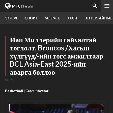
MFC
News
ЭХЛЭЛ
СПОРТ
SCIENCE
TECH
ЭНТЕРТАЙНМЕ
Иан Миллерийн гайхалтай
тоглолт, Broncos /Хасын
хүлгүүд/-ийн төгс амжилтаар
BCL Asia-East 2025-ийн
аварга боллоо
69
Basketball | Сагсан бөмбөг