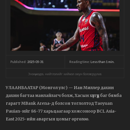
2025-05-31
Reading time:
Less than 1
min.
Published:
Энэхүү мэдээ, нийтлэлийг хиймэл оюун боловсруулав.
УЛААНБААТАР (Монгол улс) — Иан Миллер дахин
дахин багтаа манлайлагч болж, Хасын хүлгүүд баг бямба
гарагт MBank Arena-д болсон тоглолтод Taoyuan
Pauian-ийг 86-77 харьцаагаар хожсоноор BCL Asia-
East 2025-ийн аваргын цомыг өргөлөө.