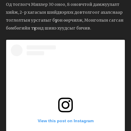
Од тоглогч Миллер 30 оноо, 8 оновчтой дамжуулалт
хийж, 2-р хагасын шийдвэрлэх довтолгоог ахалснаар
тоглолтын урсгалыг бүрэн өөрчилж, Монголын сагсан
бөмбөгийн түүхэнд шинэ хуудсыг бичив.
View this post on Instagram