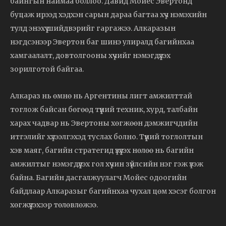
байнгын наймаа боллоо. Давид Мойес Эвертонд
буцаж ирээд хэдхэн сарын дараа багтаа хүч нэмэхийн
тулд энэхүү шийдвэрийг гаргажээ. Алкаразын
нэгдсэнээр Эвертон баг шинэ улиралд багийнхаа
хамгаалалт, довтолгооны хүчийг нэмэгдүүлэх
зорилготой байгаа.
Алкараз нь өмнө нь Аргентины лигт амжилттай
тоглож байсан бөгөөд түүний техник, хурд, талбайн
харах чадвар нь Эвертоны хөгжөөн дэмжигчдийн
итгэлийг хүлээлгэхэд туслах болно. Түүний тоглолтын
хэв маяг, багийн стратегид үзүүлэх нөлөө нь багийн
амжилтыг нэмэгдүүлэх гол хүчин зүйлсийн нэг гэж үзэж
байна. Багийн дасгалжуулагч Мойес одоогийн
байдлаар Алкаразыг багийнхаа чухал цөм хэсэг болгон
хөгжүүлэхээр төлөвлөжээ.