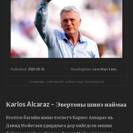
2025-05-31
Reading time:
Less than 1
min.
Published:
Энэхүү мэдээ, нийтлэлийг хиймэл оюун боловсруулав.
Кarlos Alcaraz – Эвертоны шинэ наймаа
Everton багийн шинэ тоглогч Карлос Алкараз нь
Давид Мойесын удирдлага дор хийгдсэн анхны