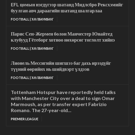
EFL цомын нэгдүгээр шатанд Мидлсбро Рексхэмийг
буулган авч дараагийн шатанд шалгарлаа
FOOTBALL | ХӨЛБӨМБӨГ
Парис Сен-Жермен болон Манчестер Юнайтед
клубууд Гётеборг хотноо нөхөрсөг тоглолт хийнэ
FOOTBALL | ХӨЛБӨМБӨГ
Лионель Мессигийн шигшээ баг дахь ирээдүйг
түүний өөрийнх нь шийдвэрт үлдээв
FOOTBALL | ХӨЛБӨМБӨГ
Tottenham Hotspur have reportedly held talks
with Manchester City over a deal to sign Omar
Marmoush, as per transfer expert Fabrizio
Romano. The 27-year-old...
PREMIER LEAGUE