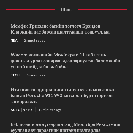
Шинэ
Мемфис Гриззлис багийн тоглогч Брэндон
Кларкийн нас барсан шалтгааныг тодрууллаа
NBA
2 minutes ago
Wacom компанийн Movinkpad 11 таблет нь
дижитал урлаг сонирхогчдод зориулсан боломжийн
үнэтэй шийдэл болж байна
TECH
7 minutes ago
Италийн голд дөрвөн жил гаруй хугацаанд живж
байсан Porsche 911 993 загварыг бүрэн сэргээн
засварлажээ
AUTO | АВТО
12 minutes ago
EFL цомын нэгдүгээр шатанд Мидлсбро Рексхэмийг
буулган авч дараагийн шатанд шалгарлаа