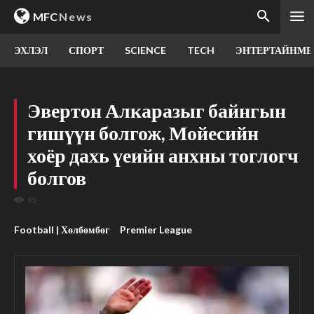
MFC
News
ЭХЛЭЛ
СПОРТ
SCIENCE
TECH
ЭНТЕРТАЙНМЕ
Эвертон Алкаразыг байнгын
гишүүн болгож, Мойесийн
хоёр дахь үеийн анхны тоглогч
болгов
65
Football | Хөлбөмбөг
Premier League