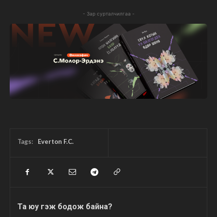
- Зар сурталчилгаа -
Tags:
Everton F.C.
Та юу гэж бодож байна?