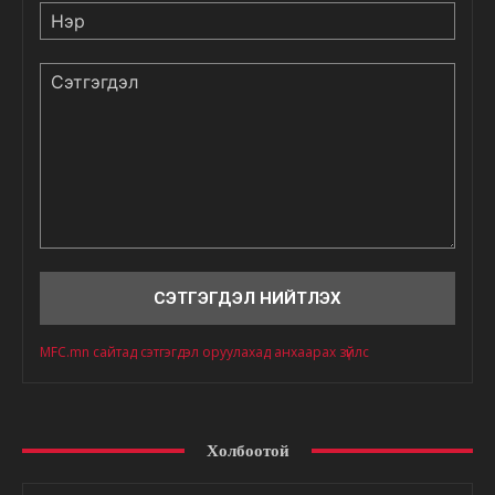
Нэр
Сэтгэгдэл
MFC.mn сайтад сэтгэгдэл оруулахад анхаарах зүйлс
Холбоотой