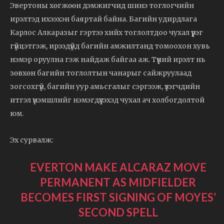
Эвертоны хөгжөөн дэмжигчид шинэ тоглогчийн
ирэлтэд ихээхэн баяртай байна. Багийн удирдлага
Карлос Алкаразыг гэртээ хийх тоглолтдоо чухал үүрэг
гүйцэтгэж, ирээдүйд багийн амжилтанд томоохон хувь
нэмэр оруулна гэж найдаж байгаа аж. Түүний ирэлт нь
зөвхөн багийн тоглолтын чанарыг сайжруулаад
зогсохгүй, багийн уур амьсгалыг сэргээж, үзэгчдийн
итгэл үнэмшлийг нэмэгдүүлэхэд чухал ач холбогдолтой
юм.
Эх сурвалж:
EVERTON MAKE ALCARAZ MOVE
PERMANENT AS MIDFIELDER
BECOMES FIRST SIGNING OF MOYES’
SECOND SPELL