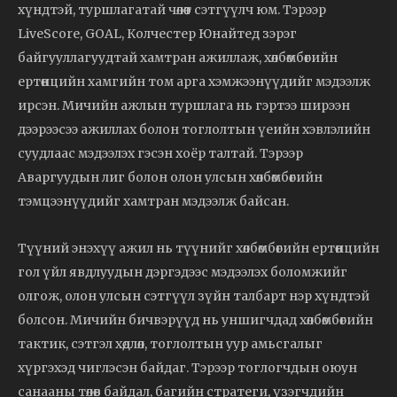
хүндтэй, туршлагатай чөлөөт сэтгүүлч юм. Тэрээр
LiveScore, GOAL, Колчестер Юнайтед зэрэг
байгууллагуудтай хамтран ажиллаж, хөлбөмбөгийн
ертөнцийн хамгийн том арга хэмжээнүүдийг мэдээлж
ирсэн. Мичийн ажлын туршлага нь гэртээ ширээн
дээрээсээ ажиллах болон тоглолтын үеийн хэвлэлийн
суудлаас мэдээлэх гэсэн хоёр талтай. Тэрээр
Аваргуудын лиг болон олон улсын хөлбөмбөгийн
тэмцээнүүдийг хамтран мэдээлж байсан.
Түүний энэхүү ажил нь түүнийг хөлбөмбөгийн ертөнцийн
гол үйл явдлуудын дэргэдээс мэдээлэх боломжийг
олгож, олон улсын сэтгүүл зүйн талбарт нэр хүндтэй
болсон. Мичийн бичвэрүүд нь уншигчдад хөлбөмбөгийн
тактик, сэтгэл хөдлөл, тоглолтын уур амьсгалыг
хүргэхэд чиглэсэн байдаг. Тэрээр тоглогчдын оюун
санааны төлөв байдал, багийн стратеги, үзэгчдийн