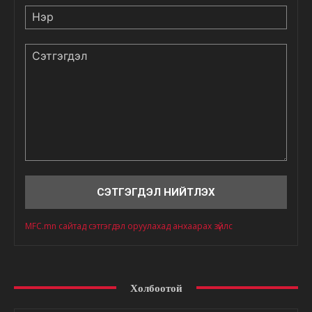
Нэр
Сэтгэгдэл
MFC.mn сайтад сэтгэгдэл оруулахад анхаарах зүйлс
Холбоотой