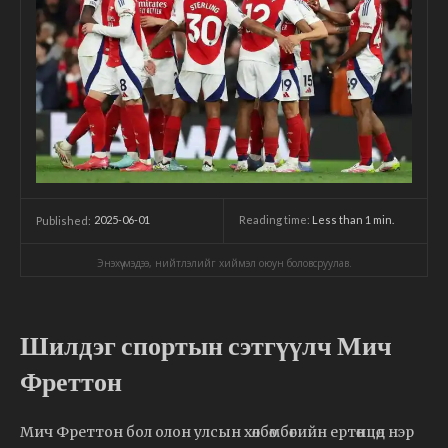
2025-06-01
Reading time:
Less than 1
min.
Published:
Энэхүү мэдээ, нийтлэлийг хиймэл оюун боловсруулав.
Шилдэг спортын сэтгүүлч Мич
Фреттон
Мич Фреттон бол олон улсын хөлбөмбөгийн ертөнцөд нэр