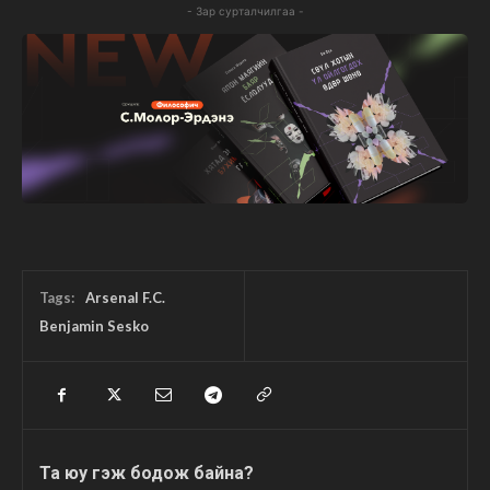
- Зар сурталчилгаа -
Tags:
Arsenal F.C.
Benjamin Sesko
Та юу гэж бодож байна?