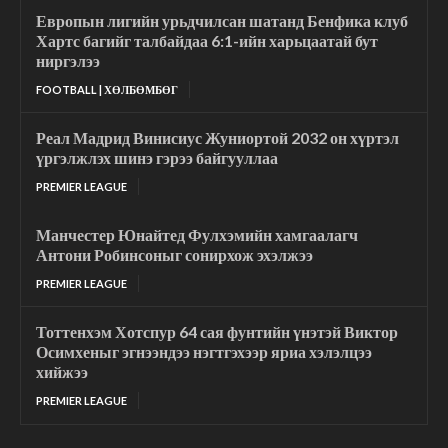
Европын лигийн урьдчилсан шатанд Бенфика клуб
Хартс багийг талбайдаа 6:1-ийн харьцаатай бут
ниргэлээ
FOOTBALL | ХӨЛБӨМБӨГ
Реал Мадрид Винисиус Жуниортой 2032 он хүртэл
үргэлжлэх шинэ гэрээ байгууллаа
PREMIER LEAGUE
Манчестер Юнайтед Фулхэмийн хамгаалагч
Антони Робинсоныг сонирхож эхэлжээ
PREMIER LEAGUE
Тоттенхэм Хотспур 64 сая фунтийн үнэтэй Виктор
Осимхеныг эгнээндээ нэгтгэхээр яриа хэлэлцээ
хийжээ
PREMIER LEAGUE