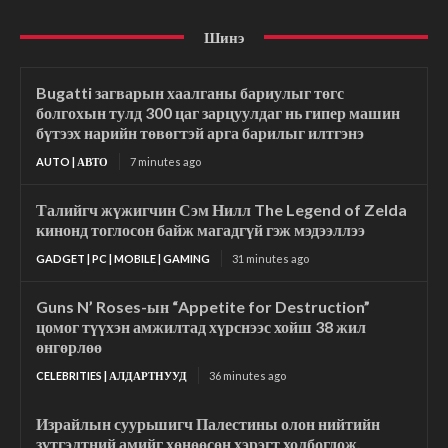
Шинэ
Bugatti загварын хаалганы бариулыг төгс
болгохын тулд 300 цаг зарцуулдаг нь гипер машин
бүтээх нарийн төвөгтэй арга барилыг илтгэнэ
AUTO | АВТО
7 minutes ago
Талийгч жүжигчин Сэм Нилл The Legend of Zelda
кинонд тоглосон байж магадгүй гэж мэдээллээ
GADGET | PC | MOBILE | GAMING
31 minutes ago
Guns N’ Roses-ын “Appetite for Destruction”
цомог түүхэн амжилтад хүрснээс хойш 38 жил
өнгөрлөө
CELEBRITIES | АЛДАРТНУУД
36 minutes ago
Израйлын суурьшигч Палестины олон нийтийн
зүтгэлтний амийг хөнөөсөн хэрэгт холбогдож,