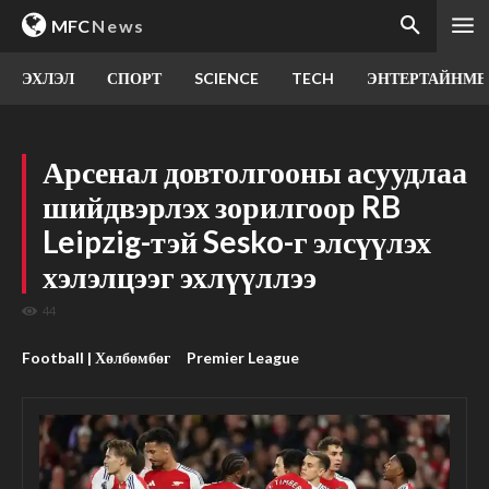
MFC
News
ЭХЛЭЛ
СПОРТ
SCIENCE
TECH
ЭНТЕРТАЙНМЕ
Арсенал довтолгооны асуудлаа
шийдвэрлэх зорилгоор RB
Leipzig-тэй Sesko-г элсүүлэх
хэлэлцээг эхлүүллээ
44
Football | Хөлбөмбөг
Premier League