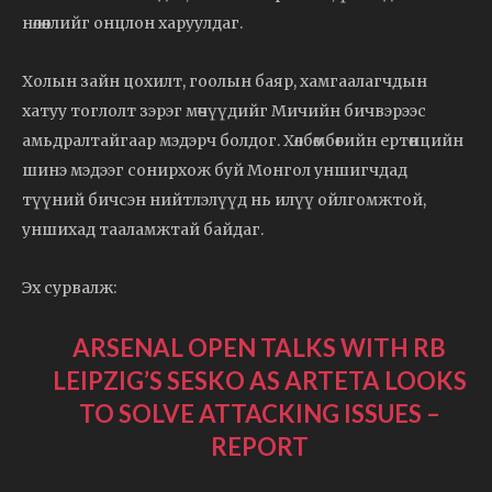
нөлөөллийг онцлон харуулдаг.
Холын зайн цохилт, гоолын баяр, хамгаалагчдын
хатуу тоглолт зэрэг мөчүүдийг Мичийн бичвэрээс
амьдралтайгаар мэдэрч болдог. Хөлбөмбөгийн ертөнцийн
шинэ мэдээг сонирхож буй Монгол уншигчдад
түүний бичсэн нийтлэлүүд нь илүү ойлгомжтой,
уншихад тааламжтай байдаг.
Эх сурвалж:
ARSENAL OPEN TALKS WITH RB
LEIPZIG’S SESKO AS ARTETA LOOKS
TO SOLVE ATTACKING ISSUES –
REPORT