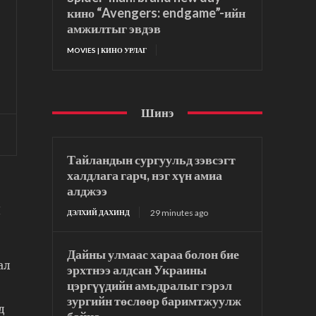
кино “Avengers: endgame”-ийн
амжилтыг эвдэв
MOVIES | КИНО УРЛАГ
Шинэ
Тайландын сургуульд зэвсэгт
халдлага гарч, нэг хүн амиа
алджээ
н
29 minutes ago
ДЭЛХИЙ ДАХИНД
Дайны улмаас хараа болон бие
ал
эрхтнээ алдсан Украины
цэргүүдийн амьдралыг гэрэл
зургийн төслөөр баримтжуулж
д