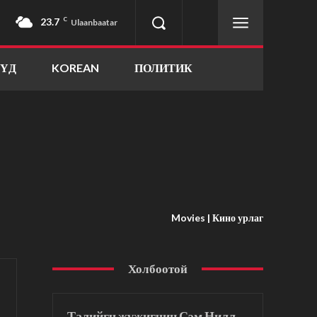
23.7
C
Ulaanbaatar
ҮҮД
KOREAN
ПОЛИТИК
Movies | Кино урлаг
Холбоотой
Талийгч жүжигчин Сэм Нилл