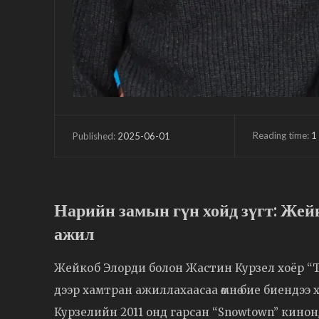
Reading time:
1
2025-06-01
Published:
Нарийн замын гүн хойд зүгт: Же
ажил
Жейкоб Элорди болон Жастин Курзел хоёр “Th
дээр хамтран ажиллахаасаа өмнө бие биендээ 
Курзелийн 2011 онд гарсан “Snowtown” кинонд 