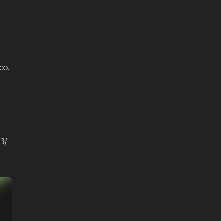
ээ.
3/