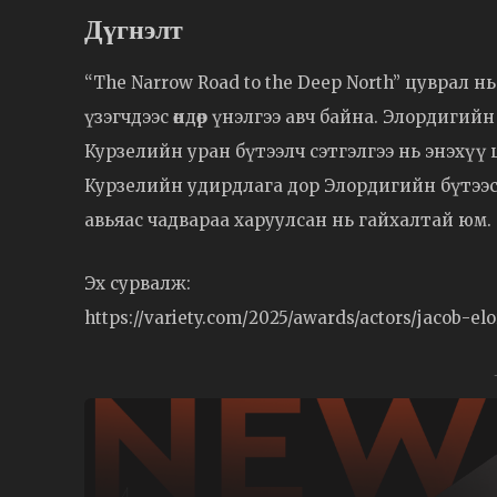
Дүгнэлт
“The Narrow Road to the Deep North” цуврал нь
үзэгчдээс өндөр үнэлгээ авч байна. Элордигийн
Курзелийн уран бүтээлч сэтгэлгээ нь энэхүү
Курзелийн удирдлага дор Элордигийн бүтээсэ
авьяас чадвараа харуулсан нь гайхалтай юм.
Эх сурвалж:
https://variety.com/2025/awards/actors/jacob-el