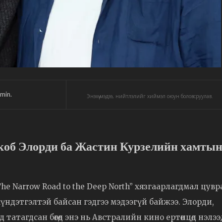
min.
Энэхүү мэдээ, нийтлэлийг хиймэл оюун боловсруулав.
йкоб Элорди ба Жастин Курзелийн хамты
e Narrow Road to the Deep North” хязгаарлагдмал цувр
хүндэтгэлтэй байсан гэдгээ мэдээгүй байжээ. Элорди,
татагдсан бөгөөд энэ нь Австралийн кино ертөнцөд нэлээ