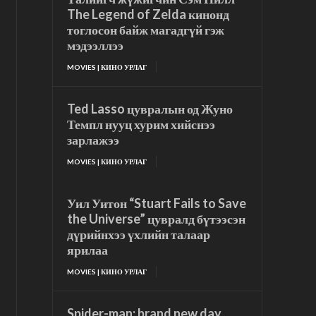
The Legend of Zelda кинонд
тоглосон байж магадгүй гэж
мэдээллээ
MOVIES | КИНО УРЛАГ
Ted Lasso цувралын од Жуно
Темпл нууц хурим хийснээ
зарлажээ
MOVIES | КИНО УРЛАГ
Уил Уитон “Stuart Fails to Save
the Universe” цувралд бүтээсэн
дүрийнхээ үхлийн талаар
ярилаа
MOVIES | КИНО УРЛАГ
Spider-man: brand new day