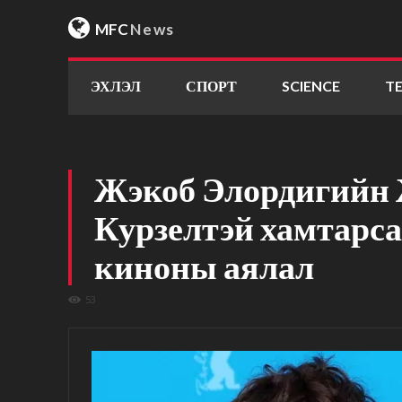
MFC
News
ЭХЛЭЛ
СПОРТ
SCIENCE
T
Жэкоб Элордигийн
Курзелтэй хамтарса
киноны аялал
53