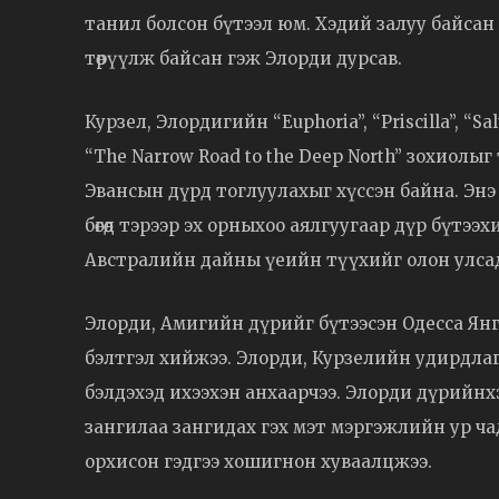
танил болсон бүтээл юм. Хэдий залуу байсан 
төрүүлж байсан гэж Элорди дурсав.
Курзел, Элордигийн “Euphoria”, “Priscilla”, “S
“The Narrow Road to the Deep North” зохиолыг 
Эвансын дүрд тоглуулахыг хүссэн байна. Эн
бөгөөд тэрээр эх орныхоо аялгуугаар дүр бүтээ
Австралийн дайны үеийн түүхийг олон улсад
Элорди, Амигийн дүрийг бүтээсэн Одесса Ян
бэлтгэл хийжээ. Элорди, Курзелийн удирдлага
бэлдэхэд ихээхэн анхаарчээ. Элорди дүрийнх
зангилаа зангидах гэх мэт мэргэжлийн ур чад
орхисон гэдгээ хошигнон хуваалцжээ.