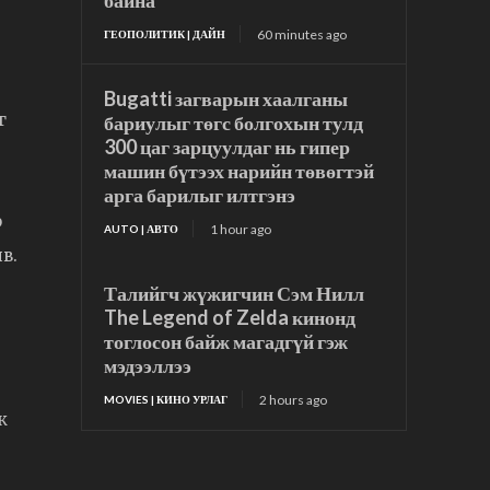
байна
60 minutes ago
ГЕОПОЛИТИК | ДАЙН
Bugatti загварын хаалганы
г
бариулыг төгс болгохын тулд
300 цаг зарцуулдаг нь гипер
машин бүтээх нарийн төвөгтэй
арга барилыг илтгэнэ
р
1 hour ago
AUTO | АВТО
в.
Талийгч жүжигчин Сэм Нилл
The Legend of Zelda кинонд
тоглосон байж магадгүй гэж
мэдээллээ
2 hours ago
MOVIES | КИНО УРЛАГ
ж