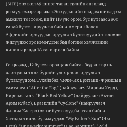
(SIFF) энэ жил 49 киног таван төрлийн ангилалд
өрсөлдүүлэхээр зарлалаа. Энэ удаагийн наадам шинэ дээд
амжилт тогтоож, нийт 119 улс орон, бүс нутгаас 2800
гаруй бүтээл ирүүлсэн байна. Америк болон
Африкийн орнуудаас ирүүлсэн бүтээлүүдийн тоо өмнөх
жилүүдээс эрс нэмэгдсэн бөгөөд богино хэмжээний
киноны өрсөлдөөн 18 хувиар өссөн байна.
Гол өрсөлдөөнд 12 бүтээл оролцож байгаа бөгөөд эдгээр нь
олон улсын янз бүрийн улс орноос ирүүлсэн
бүтээлүүд юм. Тухайлбал, Чили-Их Британи-Францын
хамтарсан “After the Fog” (найруулагч Мириам Херд),
Киргизстаны “Black Red Yellow” (найруулагч Актан
Арим Кубат), Бразилийн “Cyclone” (найруулагч
Флавиа Кастро) зэрэг бүтээлүүд багтсан байна.
Хятадын кино бүтээлүүдээс “My Father’s Son” (Чю
Шэн), “One Wacky Summer” (Цао Баопинг), “Wild