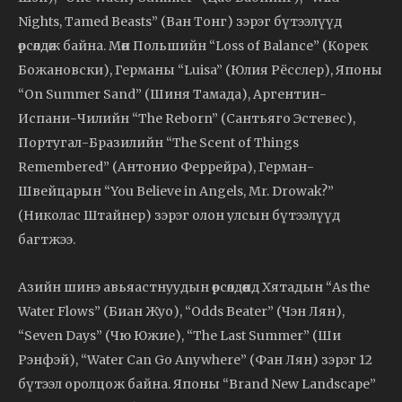
Nights, Tamed Beasts” (Ван Тонг) зэрэг бүтээлүүд
өрсөлдөж байна. Мөн Польшийн “Loss of Balance” (Корек
Божановски), Германы “Luisa” (Юлия Рёсслер), Японы
“On Summer Sand” (Шиня Тамада), Аргентин-
Испани-Чилийн “The Reborn” (Сантьяго Эстевес),
Португал-Бразилийн “The Scent of Things
Remembered” (Антонио Феррейра), Герман-
Швейцарын “You Believe in Angels, Mr. Drowak?”
(Николас Штайнер) зэрэг олон улсын бүтээлүүд
багтжээ.
Азийн шинэ авьяастнуудын өрсөлдөөнд Хятадын “As the
Water Flows” (Биан Жуо), “Odds Beater” (Чэн Лян),
“Seven Days” (Чю Южие), “The Last Summer” (Ши
Рэнфэй), “Water Can Go Anywhere” (Фан Лян) зэрэг 12
бүтээл оролцож байна. Японы “Brand New Landscape”