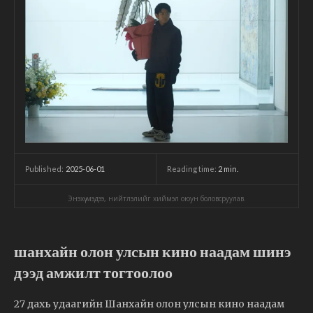
2025-06-01
Reading time:
2
min.
Published:
Энэхүү мэдээ, нийтлэлийг хиймэл оюун боловсруулав.
шанхайн олон улсын кино наадам шинэ
дээд амжилт тогтоолоо
27 дахь удаагийн Шанхайн олон улсын кино наадам