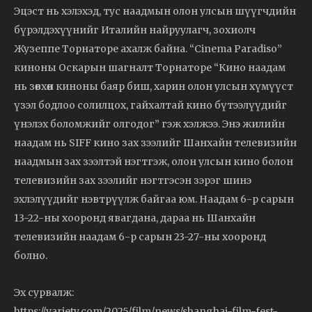
Эцэст нь хэлэхэд, тус наадмын олон улсын шүүгчдийн
бүрэлдэхүүнийг Италийн найруулагч, зохиолч
Жузеппе Торнаторе ахалж байна. “Cinema Paradiso”
киноны Оскарын шагналт Торнаторе “Кино наадам
нь зөвхөн киноны баяр биш, харин олон улсын хүмүүст
үзэл бодлоо солилцох, гайхалтай кино бүтээлүүдийг
үнэлэх боломжийг олгодог” гэж хэлжээ. Энэ жилийн
наадам нь SIFF кино зах зээлийг Шанхайн телевизийн
наадмын зах зээлтэй нэгтгэж, олон улсын кино болон
телевизийн зах зээлийг нэгтгэсэн зэрэг шинэ
эхлэлүүдийг нэвтрүүлж байгаа юм. Наадам 6-р сарын
13-22-ны хооронд явагдана, дараа нь Шанхайн
телевизийн наадам 6-р сарын 23-27-ны хооронд
болно.
Эх сурвалж:
https://variety.com/2025/film/news/shanghai-film-fest-