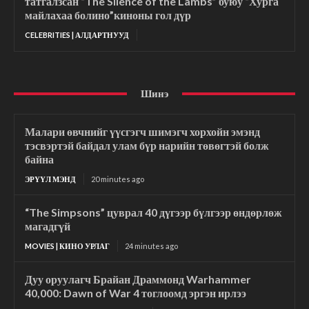
татгалзсан “The Silence of the Lambs” буюу “Хурга
майлахаа болино”киноны гол дүр
CELEBRITIES | АЛДАРТНУУД
Шинэ
Малари өвчнийг үүсгэгч шимэгч хорхойн эмэнд
тэсвэртэй байдал улам бүр нарийн төвөгтэй болж
байна
ЭРҮҮЛ МЭНД
20 minutes ago
“The Simpsons” цуврал 40 дүгээр бүлгээр өндөрлөж
магадгүй
MOVIES | КИНО УРЛАГ
24 minutes ago
Дуу оруулагч Брайан Драммонд Warhammer
40,000: Dawn of War 4 тоглоомд эргэн ирлээ