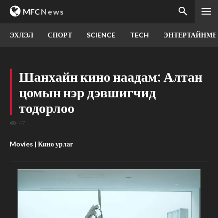
MFC
News
ЭХЛЭЛ
СПОРТ
SCIENCE
TECH
ЭНТЕРТАЙНМЕ
Шанхайн кино наадам: Алтан
цомын нэр дэвшигчид
тодорлоо
47
Movies | Кино урлаг