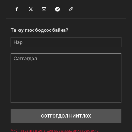
Та юу гэж бодож байна?
Нэр
Сэтгэгдэл
MFC.mn сайтад сэтгэгдэл оруулахад анхаарах зүйлс