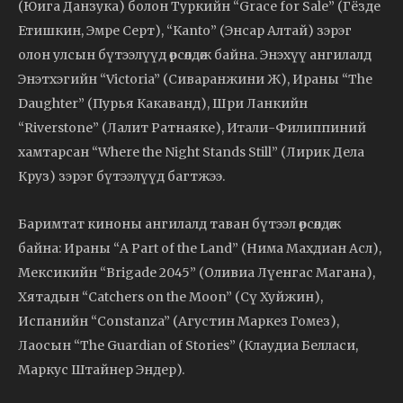
(Юига Данзука) болон Туркийн “Grace for Sale” (Гёзде
Етишкин, Эмре Серт), “Kanto” (Энсар Алтай) зэрэг
олон улсын бүтээлүүд өрсөлдөж байна. Энэхүү ангилалд
Энэтхэгийн “Victoria” (Сиваранжини Ж), Ираны “The
Daughter” (Пурья Какаванд), Шри Ланкийн
“Riverstone” (Лалит Ратнаяке), Итали-Филиппиний
хамтарсан “Where the Night Stands Still” (Лирик Дела
Круз) зэрэг бүтээлүүд багтжээ.
Баримтат киноны ангилалд таван бүтээл өрсөлдөж
байна: Ираны “A Part of the Land” (Нима Махдиан Асл),
Мексикийн “Brigade 2045” (Оливиа Лүенгас Магана),
Хятадын “Catchers on the Moon” (Сү Хуйжин),
Испанийн “Constanza” (Агустин Маркез Гомез),
Лаосын “The Guardian of Stories” (Клаудиа Белласи,
Маркус Штайнер Эндер).