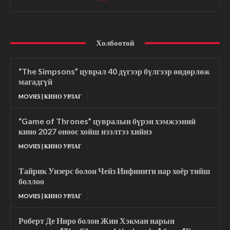
Холбоотой
“The Simpsons” цуврал 40 дүгээр бүлгээр өндөрлөж
магадгүй
MOVIES | КИНО УРЛАГ
“Game of Thrones” цувралын бүрэн хэмжээний
кино 2027 оноос хойш нээлтээ хийнэ
MOVIES | КИНО УРЛАГ
Тайрик Уизерс болон Чейз Инфинити нар хоёр тийш
боллоо
MOVIES | КИНО УРЛАГ
Роберт Де Ниро болон Жин Хэкман нарын