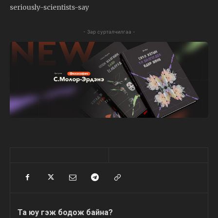
seriously-scientists-say
- Зар сурталчилгаа -
Та юу гэж бодож байна?