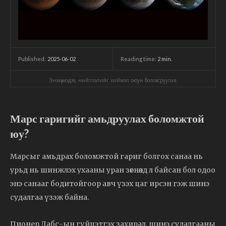
2025-06-02
Reading time:
2
min.
Published:
Энэхүү мэдээ, нийтлэлийг хиймэл оюун боловсруулав.
Марс гаригийг амьдруулах боломжтой
юу?
Марсыг амьдрах боломжтой гариг болгох санаа нь
урьд нь шинжлэх ухааны уран зөгнөлд л байсан бол одоо
энэ санааг бодитойгоор авч үзэх цаг ирсэн гэж шинэ
судалгаа үзэж байна.
Пионер Лабс-ын гүйцэтгэх захирал, шинэ судалгааны