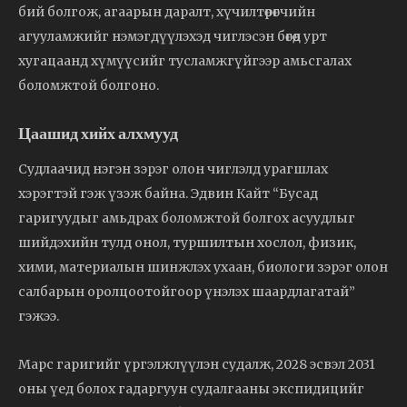
бий болгож, агаарын даралт, хүчилтөрөгчийн
агууламжийг нэмэгдүүлэхэд чиглэсэн бөгөөд урт
хугацаанд хүмүүсийг тусламжгүйгээр амьсгалах
боломжтой болгоно.
Цаашид хийх алхмууд
Судлаачид нэгэн зэрэг олон чиглэлд урагшлах
хэрэгтэй гэж үзэж байна. Эдвин Кайт “Бусад
гаригуудыг амьдрах боломжтой болгох асуудлыг
шийдэхийн тулд онол, туршилтын хослол, физик,
хими, материалын шинжлэх ухаан, биологи зэрэг олон
салбарын оролцоотойгоор үнэлэх шаардлагатай”
гэжээ.
Марс гаригийг үргэлжлүүлэн судалж, 2028 эсвэл 2031
оны үед болох гадаргуун судалгааны экспидицийг