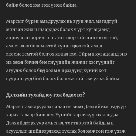
байж болох юм гэж үзэж байна.
Марсыг бүрэн амьдруулах нь зуун жил, магадгүй
мянган жил ч шаардаж болох ч урт хугацаанд
зориулсан зорилго нь тогтвортой шингэн устай,
амьсгалах боломжтой хүчилтөрөгчтэй, амьд
экосистемтэй болгох явдал юм. Ойрын хугацаанд энэ
нь зөвхөн бичил биетнүүдийн жижиг хэсгүүдийг
агуулж болох бөгөөд холын ирээдүйд хүний ​​хот
суурингууд бий болох боломжтой гэж үзэж байна.
Дэлхийн тухайд юу гэж бодох вэ?
Марсыг амьдруулах санаа нь зөвхөн Дэлхийгээс гадуур
харах талаар биш юм. Үүнийг хэрэгжүүлэх явцдаа
Дэлхий дээрх уур амьсгал, тогтвортой байдлын
асуудлыг шийдвэрлэхэд туслах боломжтой гэж үзэж