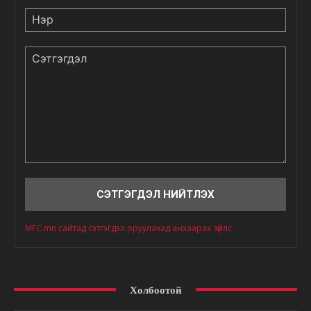
Нэр
Сэтгэгдэл
MFC.mn сайтад сэтгэгдэл оруулахад анхаарах зүйлс
Холбоотой