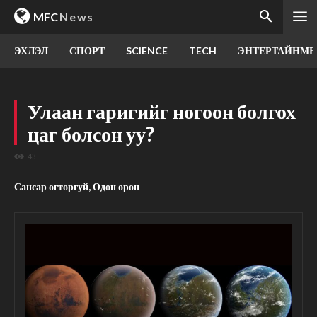
MFC
News
ЭХЛЭЛ
СПОРТ
SCIENCE
TECH
ЭНТЕРТАЙНМЕ
Улаан гаригийг ногоон болгох
цаг болсон уу?
43
Сансар огторгуй, Одон орон