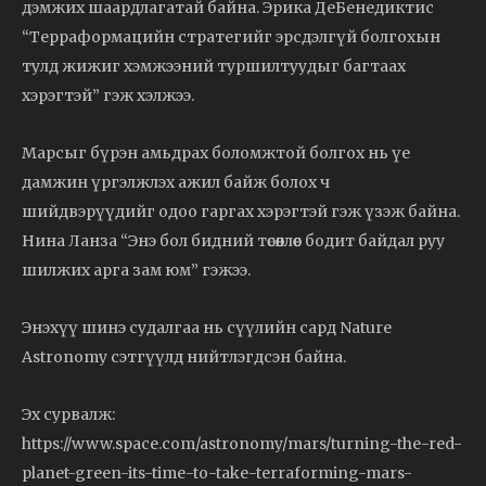
дэмжих шаардлагатай байна. Эрика ДеБенедиктис
“Терраформацийн стратегийг эрсдэлгүй болгохын
тулд жижиг хэмжээний туршилтуудыг багтаах
хэрэгтэй” гэж хэлжээ.
Марсыг бүрэн амьдрах боломжтой болгох нь үе
дамжин үргэлжлэх ажил байж болох ч
шийдвэрүүдийг одоо гаргах хэрэгтэй гэж үзэж байна.
Нина Ланза “Энэ бол бидний төсөөллөөс бодит байдал руу
шилжих арга зам юм” гэжээ.
Энэхүү шинэ судалгаа нь сүүлийн сард Nature
Astronomy сэтгүүлд нийтлэгдсэн байна.
Эх сурвалж:
https://www.space.com/astronomy/mars/turning-the-red-
planet-green-its-time-to-take-terraforming-mars-