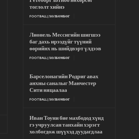
тоглолт хийнэ
FOOTBALL | ХӨЛБӨМБӨГ
Лионель Мессигийн шигшээ
баг дахь ирээдүйг түүний
өөрийнх нь шийдвэрт үлдээв
FOOTBALL | ХӨЛБӨМБӨГ
Барселонагийн Родриг авах
анхны саналыг Манчестер
Сити няцаалаа
FOOTBALL | ХӨЛБӨМБӨГ
Иван Тоуни бие махбодод хүнд
гэ учруулсан танхайн хэрэгт
холбогдож шүүхэд дуудагдлаа