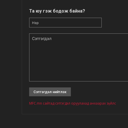
Та юу гэж бодож байна?
Нэр
Сэтгэгдэл
MFC.mn сайтад сэтгэгдэл оруулахад анхаарах зүйлс