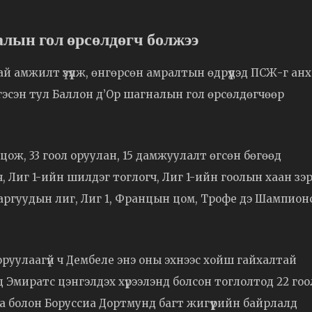
лын гол өрсөлдөгч болжээ
й амжилт үзүүлж, өнгөрсөн амралтын өдрүүдэд ПСЖ-г анх
цэтгэсэн тул Баллон д’Ор шагналын гол өрсөлдөгчөөр
ож, 33 гоол оруулан, 15 дамжуулалт өгсөн бөгөөд
Лиг 1-ийн шилдэг тоглогч, Лиг 1-ийн гоолын хаан зэр
варгуудын лиг, Лиг 1, Францын цом, Трофе дэ Шампион
руулаагүй ч Дембеле энэ оны эхнээс хойш гайхалтай
Эмиратс цэнгэлдэх хүрээлэнд болсон тоглолтод 22 гоо
а болон Боруссиа Дортмунд багт жигүүрийн байрлалд