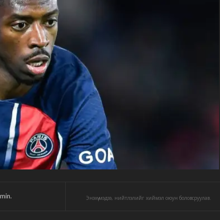
min.
Энэхүү мэдээ, нийтлэлийг хиймэл оюун боловсруулав.