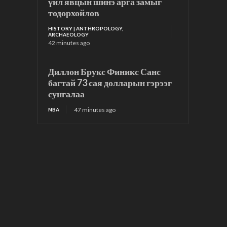
үйл явцын шинэ арга замыг
тодорхойлов
HISTORY | ANTHROPOLOGY,
ARCHAEOLOGY
42 minutes ago
Диллон Брукс Финикс Санс
багтай 73 сая долларын гэрээг
сунгалаа
47 minutes ago
NBA