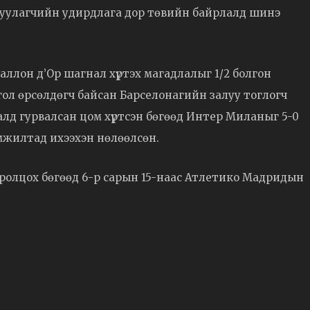
жуулагчийн удирдлага дор төвийн байрлалд шинэ
аллон д’Ор шагнал хүртэх магадлалыг 1/2 болгон
гол өрсөлдөгч байсан Барселонагийн залуу тоглогч
лд гурвалсан цом хүртсэн бөгөөд Интер Миланыг 5-0
мжилтад ихээхэн нөлөөлсөн.
оролцох бөгөөд 6-р сарын 15-наас Атлетико Мадридын