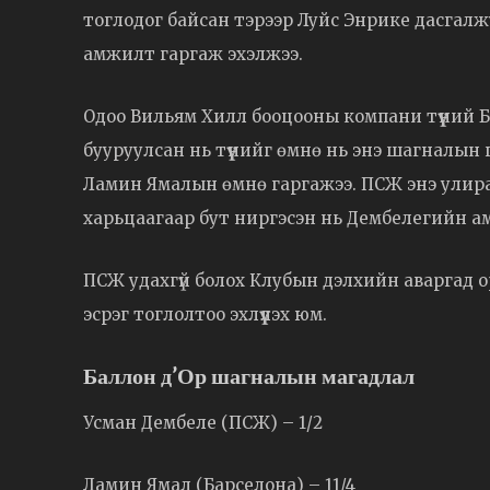
тоглодог байсан тэрээр Луйс Энрике дасгал
амжилт гаргаж эхэлжээ.
Одоо Вильям Хилл бооцооны компани түүний Б
бууруулсан нь түүнийг өмнө нь энэ шагналын 
Ламин Ямалын өмнө гаргажээ. ПСЖ энэ улира
харьцаагаар бут ниргэсэн нь Дембелегийн а
ПСЖ удахгүй болох Клубын дэлхийн аваргад 
эсрэг тоглолтоо эхлүүлэх юм.
Баллон д’Ор шагналын магадлал
Усман Дембеле (ПСЖ) – 1/2
Ламин Ямал (Барселона) – 11/4