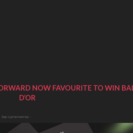
FORWARD NOW FAVOURITE TO WIN BA
D’OR
- Зар сурталчилгаа -