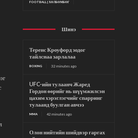
FOOTBALL | ХӨЛБӨМБӨГ
Шинэ
Теренс Кроуфорд зодог
тайлснаа зарлалаа
32 minutes ago
BOXING
эг
UFC-ийн тулаанч Жаред
с
Гордон өөрийг нь шүүмжилсэн
цахим хэрэглэгчийг спарринг
тулаанд буулган авчээ
42 minutes ago
MMA
л
Олон нийтийн шийдвэр гаргах