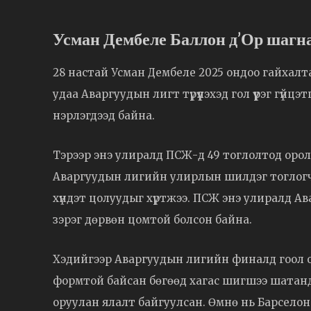
Усман Дембеле Баллон д’Ор шагна
28 настай Усман Дембеле 2025 ондоо гайхалта
удаа Аваргуудын лигт түрүүлэхэд гол үүрэг гүй
нэрлэгдээд байна.
Тэрээр энэ улиралд ПСЖ-д 49 тоглолтод оролц
Аваргуудын лигийн улирлын шилдэг тоглогч, 
хүндэт цолуудыг хүртжээ. ПСЖ энэ улиралд А
зэрэг дөрвөн цомтой болсон байна.
Хэдийгээр Аваргуудын лигийн финалд гоол о
формтой байсан бөгөөд хагас шигшээ шатанд 
оруулан ялалт байгуулсан. Өмнө нь Барселон