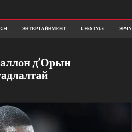
ECH
ЭНТЕРТАЙНМЕНТ
LIFESTYLE
ЭРЧ
Баллон д’Орын
гадлалтай