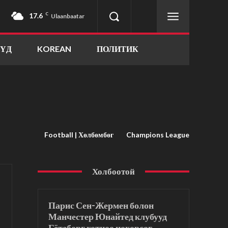
17.6
C
Ulaanbaatar
ҮҮД
KOREAN
ПОЛИТИК
Football | Хөлбөмбөг
Champions League
Холбоотой
Парис Сен-Жермен болон
Манчестер Юнайтед клубууд
Гётеборг хотноо нөхөрсөг