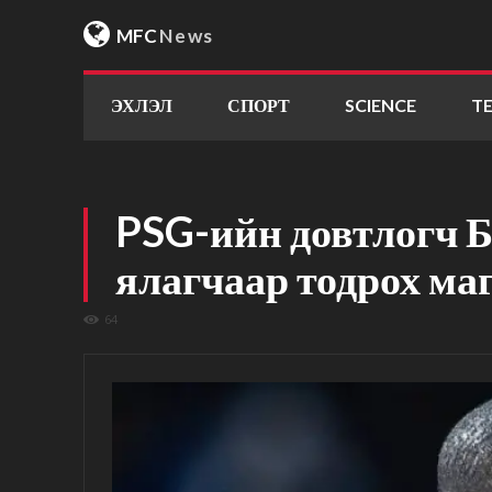
MFC
News
ЭХЛЭЛ
СПОРТ
SCIENCE
T
PSG-ийн довтлогч 
ялагчаар тодрох ма
64